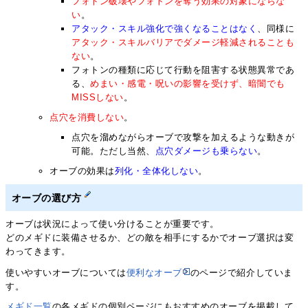
フォトン破壊やフォトンを奪う効果の対象にならな
い
。
アタック・スキル強化で強くなることはなく
、同様に
アタック・スキルバリアでダメージ軽減されることも
ない
。
フォトンの種類に応じて行動を阻害する状態異常であ
る、
めまい・感電・呪いの影響を受けず、暗闇でも
MISSしない
。
点穴を消費しない
。
点穴を溜めながらオーブで攻撃を加えるような動きが
可能。ただし当然、
点穴ダメージも乗らない
。
オーブの効果は
列化・全体化しない
。
オーブの選び方
オーブは状況によって使い分けることが重要です。
どのメギドに装備させるか、どの敵を相手にするかでオーブ選択は変
わってきます。
使いやすいオーブについては
便利なオーブ
のページで紹介していま
す。
メギド一覧
の各メギドの個別ページにもおすすめのオーブを掲載して