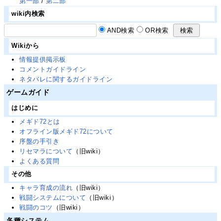
第一部
/
第二部
wiki内検索
AND検索
OR検索
Wikiから
情報提供掲示板
コメントガイドライン
ネタバレに関するガイドライン
ゲームガイド
はじめに
メギド72とは
オフライン版メギド72について
序盤の手引き
リセマラについて
（旧wiki）
よくある質問
その他
キャラ育成の流れ
（旧wiki）
戦闘システムについて
（旧wiki）
戦闘のコツ
（旧wiki）
各種システム