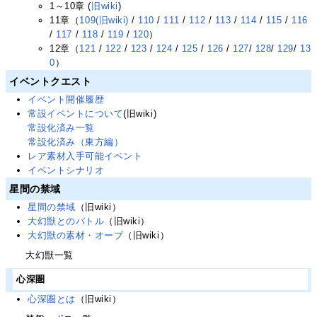
1～10章 (
旧wiki
)
11章（
109(旧wiki)
/
110
/
111
/
112
/
113
/
114
/
115
/
116
/
117
/
118
/
119
/
120
）
12章（
121
/
122
/
123
/
124
/
125
/
126
/
127
/
128
/
129
/
13
0
）
イベントクエスト
イベント開催履歴
常設イベントについて
(旧wiki)
常設化済み一覧
常設化済み（東方編）
レア素材入手可能イベント
イベントシナリオ
星間の禁域
星間の禁域
（旧wiki）
大幻獣とのバトル
（旧wiki）
大幻獣の素材・オーブ
（旧wiki）
大幻獣一覧
心深圏
心深圏とは
（旧wiki）