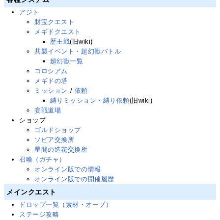
アジト
財宝クエスト
メギドクエスト
歴王戦
(旧wiki)
共襲イベント・超幻獣バトル
超幻獣一覧
コロシアム
メギドの塔
ミッション
/
依頼
縛りミッション・縛り依頼
(旧wiki)
妄戦道場
ショップ
ゴルドショップ
ソピア交換所
星間の造花交換所
召喚（ガチャ）
オンライン版での情報
オンライン版での開催履歴
メインクエスト
ドロップ一覧（素材・オーブ）
ステージ攻略