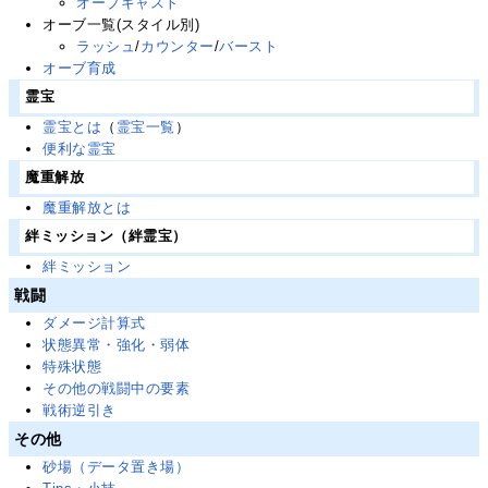
オーブキャスト
オーブ一覧(スタイル別)
ラッシュ
/
カウンター
/
バースト
オーブ育成
霊宝
霊宝とは
（
霊宝一覧
）
便利な霊宝
魔重解放
魔重解放とは
絆ミッション（絆霊宝）
絆ミッション
戦闘
ダメージ計算式
状態異常・強化・弱体
特殊状態
その他の戦闘中の要素
戦術逆引き
その他
砂場（データ置き場）