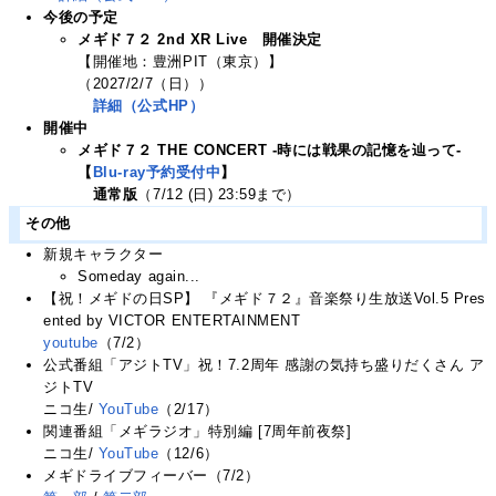
今後の予定
メギド７２ 2nd XR Live 開催決定
【開催地：豊洲PIT（東京）】
（2027/2/7（日））
詳細（公式HP）
開催中
メギド７２ THE CONCERT -時には戦果の記憶を辿って-
【
Blu-ray予約受付中
】
通常版
（7/12 (日) 23:59まで）
その他
新規キャラクター
Someday again...
【祝！メギドの日SP】 『メギド７２』音楽祭り生放送Vol.5 Pres
ented by VICTOR ENTERTAINMENT
youtube
（7/2）
公式番組「アジトTV」祝！7.2周年 感謝の気持ち盛りだくさん ア
ジトTV
ニコ生/
YouTube
（2/17）
関連番組「メギラジオ」特別編 [7周年前夜祭]
ニコ生/
YouTube
（12/6）
メギドライブフィーバー（7/2）