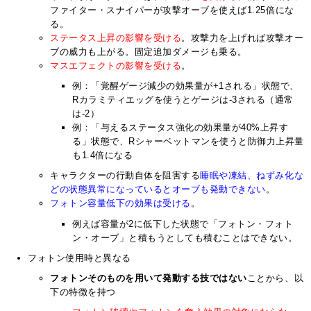
ファイター・スナイパーが攻撃オーブを使えば1.25倍にな
る。
ステータス上昇の影響を受ける
。攻撃力を上げれば攻撃オー
ブの威力も上がる。固定追加ダメージも乗る。
マスエフェクトの影響を受ける
。
例：「覚醒ゲージ減少の効果量が+1される」状態で、
Rカラミティエッグを使うとゲージは-3される（通常
は-2）
例：「与えるステータス強化の効果量が40%上昇す
る」状態で、Rシャーベットマンを使うと防御力上昇量
も1.4倍になる
キャラクターの行動自体を阻害する
睡眠や凍結、ねずみ化な
どの状態異常になっているとオーブも発動できない
。
フォトン容量低下の効果は受ける
。
例えば容量が2に低下した状態で「フォトン・フォト
ン・オーブ」と積もうとしても積むことはできない。
フォトン使用時と異なる
フォトンそのものを用いて発動する技ではない
ことから、以
下の特徴を持つ