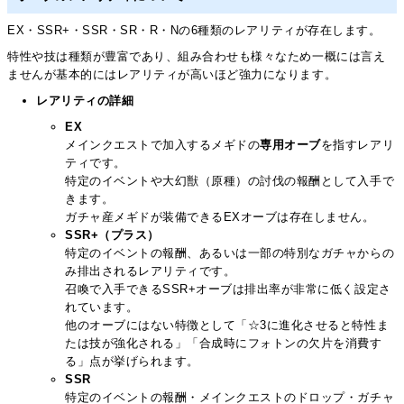
EX・SSR+・SSR・SR・R・Nの6種類のレアリティが存在します。
特性や技は種類が豊富であり、組み合わせも様々なため一概には言え
ませんが基本的にはレアリティが高いほど強力になります。
レアリティの詳細
EX
メインクエストで加入するメギドの
専用オーブ
を指すレアリ
ティです。
特定のイベントや大幻獣（原種）の討伐の報酬として入手で
きます。
ガチャ産メギドが装備できるEXオーブは存在しません。
SSR+（プラス）
特定のイベントの報酬、あるいは一部の特別なガチャからの
み排出されるレアリティです。
召喚で入手できるSSR+オーブは排出率が非常に低く設定さ
れています。
他のオーブにはない特徴として「☆3に進化させると特性ま
たは技が強化される」「合成時にフォトンの欠片を消費す
る」点が挙げられます。
SSR
特定のイベントの報酬・メインクエストのドロップ・ガチャ