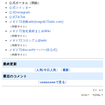
公式ポータル（閉鎖）
公式ツイッター
公式Instagram
公式TikTok
メギド72攻略wiki(megido72wiki.com)
（外部サイト）
メギド72進化素材まとめWiki
（外部サイト）
メギド72コロシアム@wiki
（外部サイト）
メギド72discordサーバー(非公式)
（外部サイト）
最終更新
〔
人気
/
今日人気
〕〔
最新
〕
最近のコメント
〔
zawazawaで見る
〕
T.
?
Y.
?
NOW.
?
TOTAL.
?