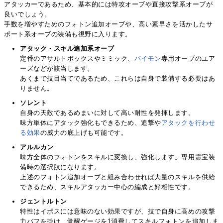
アタッカーであるため、基本的には特攻オーブや直接攻撃系オーブが
良いでしょう。
手数を増やすためのフォトン追加オーブや、高い素早さを活かしたサ
ポート系オーブの装備も視野に入ります。
アタック・スキル追加系オーブ
定番のアサルトボックスやミミック、
パイモン
専用オーブのユア
ーズなどが該当します。
あくまで技目当てであるため、これらは自身で装備する必要はあ
りません。
ソレント
自身の天敵であるめまいに対して高い耐性を発揮します。
味方単体にアタック強化もできるため、追撃や
アタックを行わせ
る効果
の威力の底上げも可能です。
アルルカン
味方全体のフォトンをスキルに変換し、強化します。専用霊宝装
備時の選択肢になります。
上述のフォトン追加オーブと組み合わせれば大量のスキルを供給
できるため、スキルアタッカー中心の編成と好相性です。
ジェントルトン
特性はイポスには意味のない効果ですが、技で自身に高めの攻撃
力バフを掛け、覚醒ゲージを1消費してスキルフォトンを追加しま