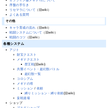
オフライン版メギド72について
序盤の手引き
リセマラについて
（旧wiki）
よくある質問
その他
キャラ育成の流れ
（旧wiki）
戦闘システムについて
（旧wiki）
戦闘のコツ
（旧wiki）
各種システム
アジト
財宝クエスト
メギドクエスト
歴王戦
(旧wiki)
共襲イベント・超幻獣バトル
超幻獣一覧
コロシアム
メギドの塔
ミッション
/
依頼
縛りミッション・縛り依頼
(旧wiki)
妄戦道場
ショップ
ゴルドショップ