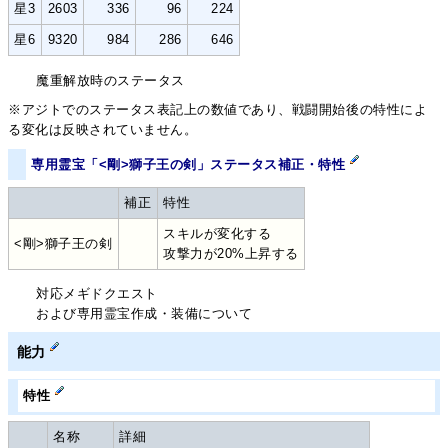
星3
2603
336
96
224
星6
9320
984
286
646
魔重解放時のステータス
※アジトでのステータス表記上の数値であり、戦闘開始後の特性によ
る変化は反映されていません。
専用霊宝「<剛>獅子王の剣」ステータス補正・特性
補正
特性
スキルが変化する
<剛>獅子王の剣
攻撃力が20%上昇する
対応メギドクエスト
および専用霊宝作成・装備について
能力
特性
名称
詳細