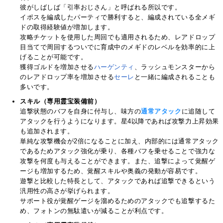
彼がしばしば「引率おじさん」と呼ばれる所以です。
イポスを編成したパーティで勝利すると、編成されている全メギ
ドの取得経験値が増加します。
攻略チケットを使用した周回でも適用されるため、レアドロップ
目当てで周回するついでに育成中のメギドのレベルを効率的に上
げることが可能です。
獲得ゴルドを増加させる
ハーゲンティ
、ラッシュモンスターから
のレアドロップ率を増加させる
セーレ
と一緒に編成されることも
多いです。
スキル（専用霊宝装備前）
追撃状態のバフを自身に付与し、味方の
通常アタック
に追随して
アタックを行うようになります。星4以降であれば攻撃力上昇効果
も追加されます。
単純な攻撃機会が2倍になることに加え、内部的には通常アタック
であるためアタック強化が乗り、各種バフを乗せることで強力な
攻撃を何度も与えることができます。また、追撃によって覚醒ゲ
ージも増加するため、覚醒スキルや奥義の発動が容易です。
遊撃と比較した特長として、アタックであれば追撃できるという
汎用性の高さが挙げられます。
サポート役が覚醒ゲージを溜めるためのアタックでも追撃するた
め、フォトンの無駄遣いが減ることが利点です。