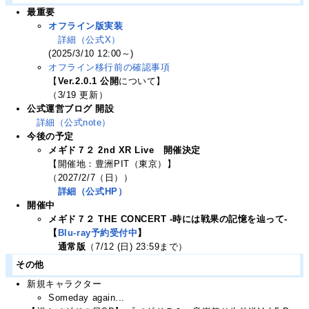
最重要
オフライン版実装
詳細（公式X）
(2025/3/10 12:00～)
オフライン移行前の確認事項
【
Ver.2.0.1 公開
について】
（3/19 更新）
公式運営ブログ 開設
詳細（公式note）
今後の予定
メギド７２ 2nd XR Live 開催決定
【開催地：豊洲PIT（東京）】
（2027/2/7（日））
詳細（公式HP）
開催中
メギド７２ THE CONCERT -時には戦果の記憶を辿って-
【
Blu-ray予約受付中
】
通常版
（7/12 (日) 23:59まで）
その他
新規キャラクター
Someday again...