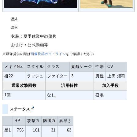
星4
星6
衣装：夏季休業中の傭兵
おまけ：公式動画等
※画像提供の際は
画像投稿ガイドライン
をご確認ください
メギドNo.
スタイル
クラス
覚醒ゲージ
性別
CV
祖22
ラッシュ
ファイター
3
男性
上田 燿司
通常攻撃回数
汎用特性
加入手段
1回
なし
召喚
ステータス
HP
攻撃力
防御力
素早さ
星1
756
101
31
63