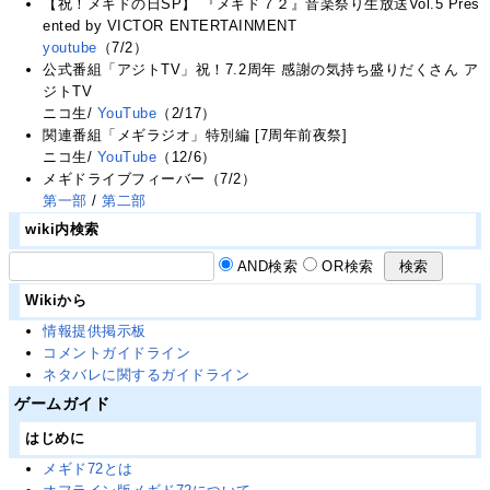
【祝！メギドの日SP】 『メギド７２』音楽祭り生放送Vol.5 Pres
ented by VICTOR ENTERTAINMENT
youtube
（7/2）
公式番組「アジトTV」祝！7.2周年 感謝の気持ち盛りだくさん ア
ジトTV
ニコ生/
YouTube
（2/17）
関連番組「メギラジオ」特別編 [7周年前夜祭]
ニコ生/
YouTube
（12/6）
メギドライブフィーバー（7/2）
第一部
/
第二部
wiki内検索
AND検索
OR検索
Wikiから
情報提供掲示板
コメントガイドライン
ネタバレに関するガイドライン
ゲームガイド
はじめに
メギド72とは