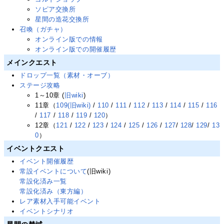
ソピア交換所
星間の造花交換所
召喚（ガチャ）
オンライン版での情報
オンライン版での開催履歴
メインクエスト
ドロップ一覧（素材・オーブ）
ステージ攻略
1～10章 (
旧wiki
)
11章（
109(旧wiki)
/
110
/
111
/
112
/
113
/
114
/
115
/
116
/
117
/
118
/
119
/
120
）
12章（
121
/
122
/
123
/
124
/
125
/
126
/
127
/
128
/
129
/
13
0
）
イベントクエスト
イベント開催履歴
常設イベントについて
(旧wiki)
常設化済み一覧
常設化済み（東方編）
レア素材入手可能イベント
イベントシナリオ