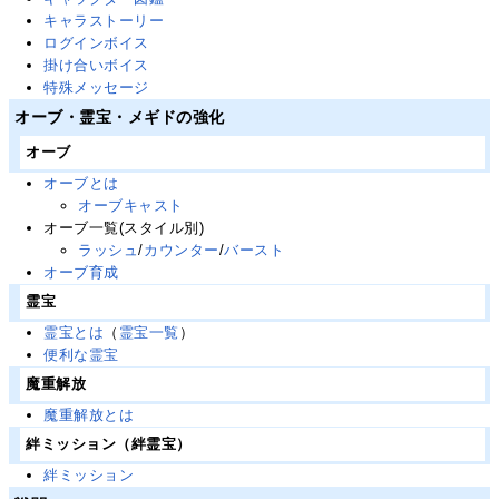
キャラストーリー
ログインボイス
掛け合いボイス
特殊メッセージ
オーブ・霊宝・メギドの強化
オーブ
オーブとは
オーブキャスト
オーブ一覧(スタイル別)
ラッシュ
/
カウンター
/
バースト
オーブ育成
霊宝
霊宝とは
（
霊宝一覧
）
便利な霊宝
魔重解放
魔重解放とは
絆ミッション（絆霊宝）
絆ミッション