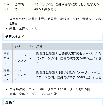
スキ
追撃態
2ターンの間、自身を遊撃状態にし、攻撃力を
-
ル+
勢+
40%上昇させる
スキル強化：攻撃力上昇の効果量・継続ターン数、遊撃ターン数
1.5倍
列化・全体化：不可
覚醒スキル
名称
Lv
詳細
覚醒
敵単体に攻撃力0.95倍の3連続ダメージ。さら
トライピ
スキ
-
に2ターンの間、自身の攻撃力を40%上昇させ
アシング
ル
る
覚醒
トライピ
敵単体に攻撃力1倍の3連続ダメージ。さらに
スキ
アシング
-
2ターンの間、自身の攻撃力を50%上昇させる
ル+
＋
スキル強化：ダメージ量、攻撃力上昇量・ターン数1.5倍
列化・全体化：ダメージのみ可能
奥義