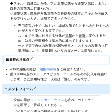
◆スキル：自身にかかるバフが追撃状態から遊撃状態に。また、
自身の攻撃力上昇量+20%。
◇遊撃状態：敵単体対象攻撃を自身以外の味方がスキルか覚醒ス
キルで行ったとき、追加でアタックを行う。
専用霊宝の中でも珍しい、編成次第で付けるべきか外すべき
かが大きく変化する霊宝です。
スキルで自身に付与する強化が
追撃
から
遊撃
に変化するた
め、効果の発動機会は基本的に減ってしまいます。
一方で霊宝自体の攻撃力+20%効果と、スキルの攻撃力上昇
量増加により、攻撃1回あたりのダメージは増加します。
編集時の注意点
wikiの編集の際は、
編集掲示板
をご確認ください。
星3Lv30時点のステータスはフリーバトルのものの記入を御願い
します。また汎用特性は、現在は「飛行」のみです。
コメントフォーム
投稿の際は
コメントガイドライン
を読み、ガイドライ
ンを順守して投稿してください。
ガイドライン違反の投稿への返信・反応は行わず、