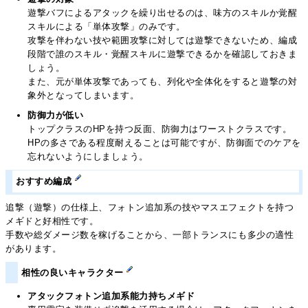
遊撃バフによるアタックを繰り出せるのは、味方のスキルか覚醒
スキルによる「単体攻撃」のみです。
攻撃を伴わない技や範囲攻撃に対しては遊撃できないため、編成
段階で誰のスキル・覚醒スキルに遊撃できるかを確認しておきま
しょう。
また、元が単体攻撃であっても、列化や全体化をすると遊撃の対
象外となってしまいます。
防御力が低い
トップクラスのHPを持つ反面、防御力はワーストクラスです。
HPの多さである程度耐えることは可能ですが、防御面でのケアを
忘れないようにしましょう。
おすすめ編成
追撃（遊撃）の仕様上、フォトン追加系の技やマスエフェクトを持つ
メギドと好相性です。
手数や総ダメージ数を稼げることから、一部トランスにも多少の適性
があります。
相性の良いキャラクター
アタックフォトン追加系能力持ちメギド