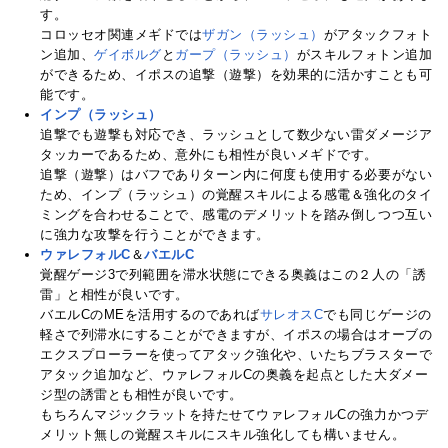
す。
コロッセオ関連メギドでは
ザガン（ラッシュ）
がアタックフォト
ン追加、
ゲイボルグ
と
ガープ（ラッシュ）
がスキルフォトン追加
ができるため、イポスの追撃（遊撃）を効果的に活かすことも可
能です。
インプ（ラッシュ）
追撃でも遊撃も対応でき、ラッシュとして数少ない雷ダメージア
タッカーであるため、意外にも相性が良いメギドです。
追撃（遊撃）はバフでありターン内に何度も使用する必要がない
ため、インプ（ラッシュ）の覚醒スキルによる感電＆強化のタイ
ミングを合わせることで、感電のデメリットを踏み倒しつつ互い
に強力な攻撃を行うことができます。
ウァレフォルC
＆
バエルC
覚醒ゲージ3で列範囲を滞水状態にできる奥義はこの２人の「誘
雷」と相性が良いです。
バエルCのMEを活用するのであれば
サレオスC
でも同じゲージの
軽さで列滞水にすることができますが、イポスの場合はオーブの
エクスプローラーを使ってアタック強化や、いたちブラスターで
アタック追加など、ウァレフォルCの奥義を起点とした大ダメー
ジ型の誘雷とも相性が良いです。
もちろんマジックラットを持たせてウァレフォルCの強力かつデ
メリット無しの覚醒スキルにスキル強化しても構いません。