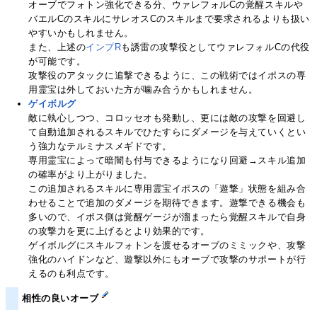
オーブでフォトン強化できる分、ウァレフォルCの覚醒スキルや
バエルCのスキルにサレオスCのスキルまで要求されるよりも扱い
やすいかもしれません。
また、上述の
インプR
も誘雷の攻撃役としてウァレフォルCの代役
が可能です。
攻撃役のアタックに追撃できるように、この戦術ではイポスの専
用霊宝は外しておいた方が噛み合うかもしれません。
ゲイボルグ
敵に執心しつつ、コロッセオも発動し、更には敵の攻撃を回避し
て自動追加されるスキルでひたすらにダメージを与えていくとい
う強力なテルミナスメギドです。
専用霊宝によって暗闇も付与できるようになり回避→スキル追加
の確率がより上がりました。
この追加されるスキルに専用霊宝イポスの「遊撃」状態を組み合
わせることで追加のダメージを期待できます。遊撃できる機会も
多いので、イポス側は覚醒ゲージが溜まったら覚醒スキルで自身
の攻撃力を更に上げるとより効果的です。
ゲイボルグにスキルフォトンを渡せるオーブのミミックや、攻撃
強化のハイドンなど、遊撃以外にもオーブで攻撃のサポートが行
えるのも利点です。
相性の良いオーブ