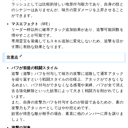
ラッシュとしては比較的珍しい地形付与能力であり、自身の技と
のシナジーはありませんが、味方の雷ダメージを上昇させること
ができます。
マスエフェクト
（ME）
リーダー枠以外に確率アタック追加効果があり、追撃可能回数を
増やすことが可能です。
専用霊宝を装備してもスキル追加に変化しないため、追撃を活か
す際に有効な効果となります。
注意点
バフが前提の戦闘スタイル
追撃（遊撃）バフを付与して味方の攻撃に追随して通常アタック
を繰り返すという戦闘スタイルの仕様上、アタックができなくな
るめまい、バフ付与ができなくなる感電や束縛、バフが全て消え
去る強化解除といった妨害によって大きく戦闘力を削がれてしま
います。
また、自身の攻撃力バフを付与するのが前提であるためか、素の
攻撃力もアタッカーとしてはやや控えめです。
妨害が得意な敵が相手の場合、素直に他のメンバーに席を譲りま
しょう。
遊撃の対象