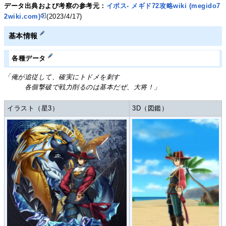
データ出典および考察の参考元：
イポス- メギド72攻略wiki (megido7
2wiki.com)
(2023/4/17)
基本情報
各種データ
「俺が追従して、確実にトドメを刺す
各個撃破で戦力削るのは基本だぜ、大将！」
イラスト（星3）
3D（図鑑）