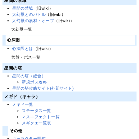
星間の禁域
星間の禁域
（旧wiki）
大幻獣とのバトル
（旧wiki）
大幻獣の素材・オーブ
（旧wiki）
大幻獣一覧
心深圏
心深圏とは
（旧wiki）
禁盤・ボス一覧
星間の塔
星間の塔（総合）
新規ボス攻略
星間の塔攻略サイト(外部サイト)
メギド（キャラ）
メギド一覧
ステータス一覧
マスエフェクト一覧
メギクエ一覧表
その他
キャラクター図鑑