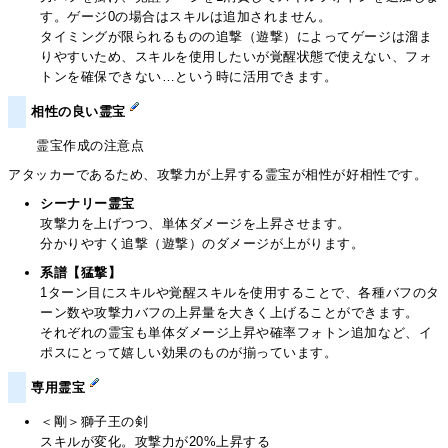
す。ゲージ0の場合はスキルは追加されません。
タイミングが限られるものの追撃（遊撃）によってゲージは溜ま
りやすいため、スキルを使用したいが覚醒状態で使えない、フォ
トンを確保できない…という時に活用できます。
相性の良い霊宝
霊宝作成の注意点
アタッカーであるため、攻撃力が上昇する霊宝が相性が好相性です。
シーナリー霊宝
攻撃力を上げつつ、単体ダメージを上昇させます。
分かりやすく追撃（遊撃）のダメージが上がります。
系譜【猛撃】
1ターン目にスキルや覚醒スキルを使用することで、各種バフのタ
ーン数や攻撃力バフの上昇量を大きく上げることができます。
それぞれの霊宝も単体ダメージ上昇や確率フォトン追加など、イ
ポスにとって嬉しい効果のものが揃っています。
専用霊宝
＜剛＞獅子王の剣
スキルが変化。攻撃力が20%上昇する