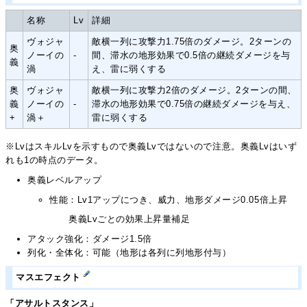
名称
Lv
詳細
ヴォジャ
敵横一列に攻撃力1.75倍のダメージ。2ターンの
奥
ノーイの
-
間、滞水の地形効果で0.5倍の継続ダメージを与
義
渦
え、雷に弱くする
奥
ヴォジャ
敵横一列に攻撃力2倍のダメージ。2ターンの間、
義
ノーイの
-
滞水の地形効果で0.75倍の継続ダメージを与え、
+
渦＋
雷に弱くする
※LvはスキルLvを示すもので奥義Lvではないので注意。奥義Lvはいず
れも1の時点のデータ。
奥義レベルアップ
性能：Lv1アップにつき、威力、地形ダメージ0.05倍上昇
奥義Lvごとの効果上昇量補足
アタック強化：ダメージ1.5倍
列化・全体化：可能（地形は各列に列地形付与）
マスエフェクト
「アサルトスタンス」