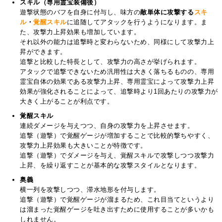
スキル（専用霊宝装備後）
遊撃状態のバフを自身に付与し、味方の
敵単体に攻撃する
スキ
ル
・
覚醒スキル
に追随してアタックを行うようになります。ま
た、攻撃力上昇効果も増加しています。
それ以外の能力は追撃時と変わらないため、同様にして攻撃力上
昇ができます。
追撃と比較した特長として、攻撃力の高さが挙げられます。
アタックで追撃できないため汎用性は大きく落ちるものの、専用
霊宝自体の効果である攻撃力上昇、専用霊宝によって攻撃力上昇
効果が強化されることによって、追撃時より1回あたりの攻撃力が
大きく上がることが利点です。
覚醒スキル
連続ダメージを与えつつ、自身の攻撃力を上昇させます。
追撃（遊撃）で覚醒ゲージが増加することで比較的撃ちやすく、
攻撃力上昇効果も大きいことが特徴です。
追撃（遊撃）でダメージを与え、覚醒スキルで攻撃しつつ攻撃力
上昇、を繰り返すことが基本的な攻撃スタイルとなります。
奥義
横一列を攻撃しつつ、滞水地形を付与します。
追撃（遊撃）で覚醒ゲージが溜まるため、これ目当てというより
は溜まった覚醒ゲージを吐き出すために使用することが多いかも
しれません。