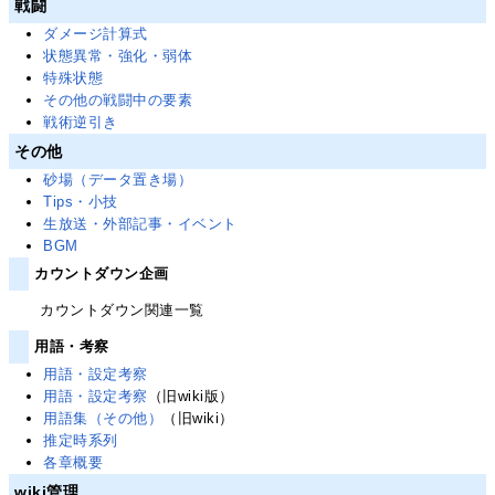
戦闘
ダメージ計算式
状態異常・強化・弱体
特殊状態
その他の戦闘中の要素
戦術逆引き
その他
砂場（データ置き場）
Tips・小技
生放送・外部記事・イベント
BGM
カウントダウン企画
カウントダウン関連一覧
用語・考察
用語・設定考察
用語・設定考察
（旧wiki版）
用語集（その他）
（旧wiki）
推定時系列
各章概要
wiki管理