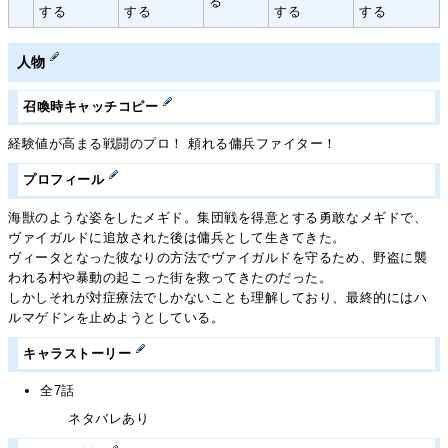
る
する
する
する
する
人物
召喚時キャッチコピー
経験値が高まる戦闘のプロ！ 頼れる傭兵ファイター！
プロフィール
海獣のような姿をしたメギド。集団戦を得意とする勇敢なメギドで、
ヴァイガルドに追放された後は傭兵として生きてきた。
ヴィータとなった彼なりの方法でヴァイガルドを守るため、野盗に襲
われる村や暴動の起こった街を救ってきたのだった。
しかしそれが対症療法でしかないことも理解しており、最終的にはハ
ルマゲドンを止めようとしている。
キャラストーリー
全7話
ネタバレあり