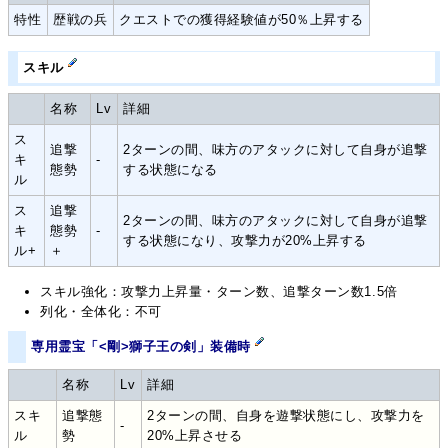
特性
歴戦の兵
クエストでの獲得経験値が50％上昇する
スキル
名称
Lv
詳細
ス
追撃
2ターンの間、味方のアタックに対して自身が追撃
キ
-
態勢
する状態になる
ル
ス
追撃
2ターンの間、味方のアタックに対して自身が追撃
キ
態勢
-
する状態になり、攻撃力が20%上昇する
ル+
＋
スキル強化：攻撃力上昇量・ターン数、追撃ターン数1.5倍
列化・全体化：不可
専用霊宝「<剛>獅子王の剣」装備時
名称
Lv
詳細
スキ
追撃態
2ターンの間、自身を遊撃状態にし、攻撃力を
-
ル
勢
20%上昇させる