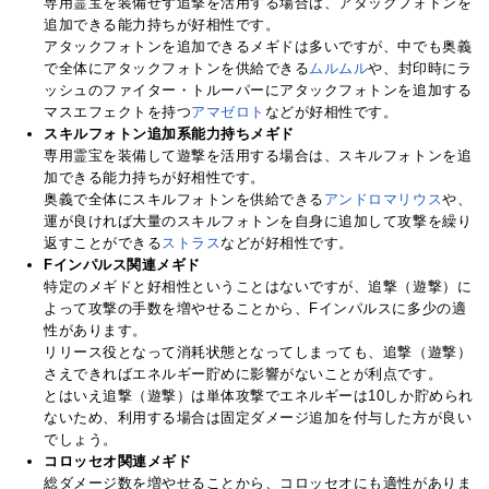
専用霊宝を装備せず追撃を活用する場合は、アタックフォトンを
追加できる能力持ちが好相性です。
アタックフォトンを追加できるメギドは多いですが、中でも奥義
で全体にアタックフォトンを供給できる
ムルムル
や、封印時にラ
ッシュのファイター・トルーパーにアタックフォトンを追加する
マスエフェクトを持つ
アマゼロト
などが好相性です。
スキルフォトン追加系能力持ちメギド
専用霊宝を装備して遊撃を活用する場合は、スキルフォトンを追
加できる能力持ちが好相性です。
奥義で全体にスキルフォトンを供給できる
アンドロマリウス
や、
運が良ければ大量のスキルフォトンを自身に追加して攻撃を繰り
返すことができる
ストラス
などが好相性です。
Fインパルス関連メギド
特定のメギドと好相性ということはないですが、追撃（遊撃）に
よって攻撃の手数を増やせることから、Fインパルスに多少の適
性があります。
リリース役となって消耗状態となってしまっても、追撃（遊撃）
さえできればエネルギー貯めに影響がないことが利点です。
とはいえ追撃（遊撃）は単体攻撃でエネルギーは10しか貯められ
ないため、利用する場合は固定ダメージ追加を付与した方が良い
でしょう。
コロッセオ関連メギド
総ダメージ数を増やせることから、コロッセオにも適性がありま