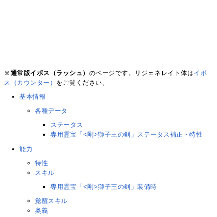
※
通常版イポス（ラッシュ）
のページです。リジェネレイト体は
イポ
ス（カウンター）
をご覧ください。
基本情報
各種データ
ステータス
専用霊宝「<剛>獅子王の剣」ステータス補正・特性
能力
特性
スキル
専用霊宝「<剛>獅子王の剣」装備時
覚醒スキル
奥義