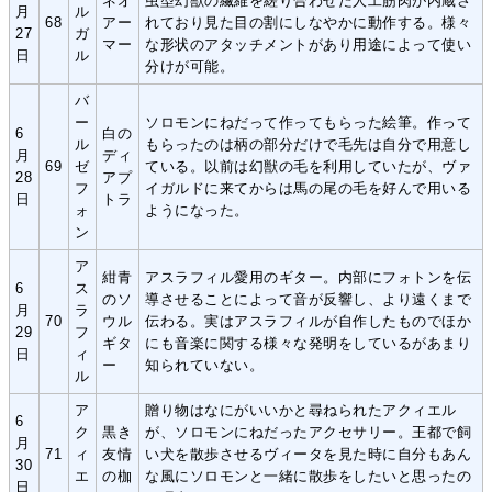
ネオ
虫型幻獣の繊維を縒り合わせた人工筋肉が内蔵さ
月
ル
68
アー
れており見た目の割にしなやかに動作する。様々
27
ガ
マー
な形状のアタッチメントがあり用途によって使い
日
ル
分けが可能。
バ
ー
ソロモンにねだって作ってもらった絵筆。作って
6
白の
ル
もらったのは柄の部分だけで毛先は自分で用意し
月
ディ
69
ゼ
ている。以前は幻獣の毛を利用していたが、ヴァ
28
アプ
フ
イガルドに来てからは馬の尾の毛を好んで用いる
日
トラ
ォ
ようになった。
ン
ア
紺青
アスラフィル愛用のギター。内部にフォトンを伝
6
ス
のソ
導させることによって音が反響し、より遠くまで
月
ラ
70
ウル
伝わる。実はアスラフィルが自作したものでほか
29
フ
ギタ
にも音楽に関する様々な発明をしているがあまり
日
ィ
ー
知られていない。
ル
ア
贈り物はなにがいいかと尋ねられたアクィエル
6
ク
黒き
が、ソロモンにねだったアクセサリー。王都で飼
月
71
ィ
友情
い犬を散歩させるヴィータを見た時に自分もあん
30
エ
の枷
な風にソロモンと一緒に散歩をしたいと思ったの
日