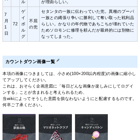
ル
が理由らしい。
ゲ
セタンタの一族に伝わっていた兜。異種のプーパ
7
イ
一族との縄張り争いに勝利して奪い取った戦利品
月
不屈
72
ボ
らしい。かなりの年代物であちこちが壊れていた
1
の兜
ル
ためソロモンに修理を頼んだが最終的には別物に
日
グ
なってしまった。
カウントダウン画像一覧
本項の画像につきましては、小さめ(100×200以内程度)の画像に縮小し
てアップしてください。
これは、おそらく企画意図に「毎日どんな画像か楽しみにしてログイ
ンする」ことが含まれると考えられるため、
当wikiによってそうした意図を損なわないようにと配慮するものです。
何卒ご了承ください。