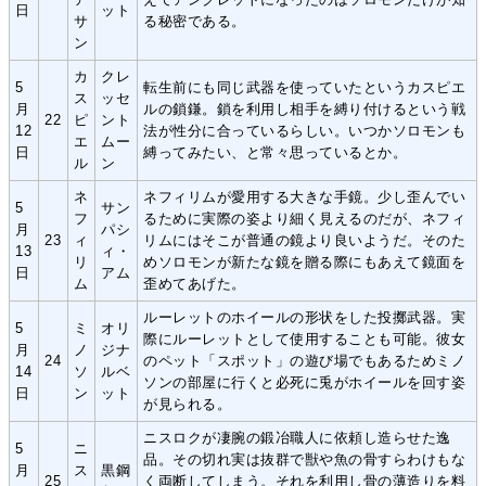
日
ット
サ
る秘密である。
ン
カ
クレ
5
転生前にも同じ武器を使っていたというカスピエ
ス
ッセ
月
ルの鎖鎌。鎖を利用し相手を縛り付けるという戦
22
ピ
ント
12
法が性分に合っているらしい。いつかソロモンも
エ
ムー
日
縛ってみたい、と常々思っているとか。
ル
ン
ネ
ネフィリムが愛用する大きな手鏡。少し歪んでい
5
サン
フ
るために実際の姿より細く見えるのだが、ネフィ
月
パシ
23
ィ
リムにはそこが普通の鏡より良いようだ。そのた
13
ィ・
リ
めソロモンが新たな鏡を贈る際にもあえて鏡面を
日
アム
ム
歪めてあげた。
ルーレットのホイールの形状をした投擲武器。実
5
ミ
オリ
際にルーレットとして使用することも可能。彼女
月
ノ
ジナ
24
のペット「スポット」の遊び場でもあるためミノ
14
ソ
ルベ
ソンの部屋に行くと必死に兎がホイールを回す姿
日
ン
ット
が見られる。
ニスロクが凄腕の鍛冶職人に依頼し造らせた逸
5
ニ
品。その切れ実は抜群で獣や魚の骨すらわけもな
月
ス
黒鋼
25
く両断してしまう。それを利用し骨の薄造りを料