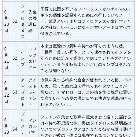
フ
子育て旅団を率いるフィロタヌスがバナルマのメ
6
ィ
先生
ギドの個性を記録するために携行しているノー
月
ロ
の養
61
ト。武器というよりはフィロタヌスが奮起するた
20
タ
護日
めの触媒。いっぱいになった古いノートはすべて
日
ヌ
誌
保管されている。
ス
本来は魔除けの意味を持つお守りのような槍。
6
トリ
イ
「世界一美しい死体」として保存されてインプを
月
ック
62
ン
守るために誰かが寄贈して供えていたものだとい
21
スピ
プ
うが、たまたま持ち出しただけのインプはそんな
日
アー
ことは知らない。
ア
アイ
冷気を発する特殊な合金が使われている槍。その
6
マ
スト
ため、殺した敵の血で汚れてもベタつくことが一
月
63
ゼ
ライ
切ない。アマゼロトは、この槍を常に枕元に置い
22
ロ
デン
て寝ているため夏の暑い日でも快適な睡眠が得ら
日
ト
ト
れるのだという。
プ
フォトンを乗せた歌声を拡大させて遠くに届ける
6
ロ
マジ
力を持つ不思議な棒。実はダイダロスの発明品の
月
メ
カル
64
ひとつでプロメテウスはたまたま彼から譲り受け
23
テ
♪マ
たのだが彼の正体には現在でも気づいていないよ