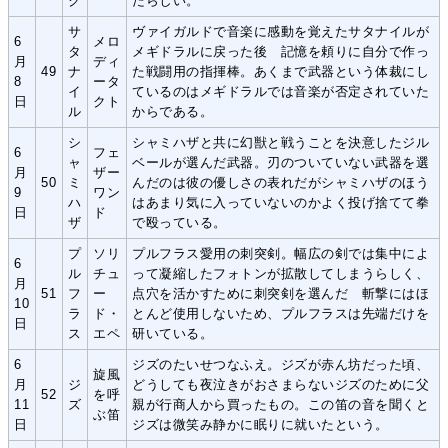
ク
たらしい。
サ
ヴァイガルドで音楽に感動を覚えたサタナイルが
6
メロ
タ
メギドラルに戻った後 記憶を頼りに自分で作っ
月
ディ
49
ナ
た戦闘用の指揮棒。あくまで武器という体裁にし
8
ータ
イ
ているのはメギドラルでは音楽が否定されていた
日
クト
ル
からである。
シ
シャミハザと共に幻獣と戦うことを決意したジル
6
フェ
ャ
ベールが選んだ武器。刃のついていない武器を選
月
ザー
50
ミ
んだのは彼の優しさの表れだがシャミハザのほう
9
ワン
ハ
はあまり気に入っていないのかよく投げ捨てて拳
日
ド
ザ
で殴っている。
プ
ソリ
プルフラス愛用の刺突剣。幅広の剣では集中によ
6
ル
チュ
って凝縮したフォトンが拡散してしまうらしく、
月
51
フ
ー
点穴を活かすために刺突剣を選んだ 斬撃にはほ
10
ラ
ド・
とんど使用しないため、プルフラスは先端だけを
日
ス
エペ
研いている。
6
ジズのたいせつなふえ。ジズが赤ん坊だった頃、
旋風
月
ジ
どうしても夜泣きがおさまらないジズのために父
52
を呼
11
ズ
親が行商人から買ったもの。この笛の音を聞くと
ぶ笛
日
ジズは微笑み静かに眠りに就いたという。