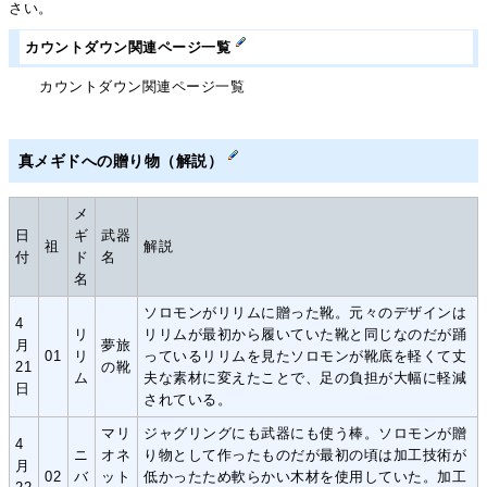
さい。
カウントダウン関連ページ一覧
カウントダウン関連ページ一覧
真メギドへの贈り物（解説）
メ
日
ギ
武器
祖
解説
付
ド
名
名
ソロモンがリリムに贈った靴。元々のデザインは
4
リ
リリムが最初から履いていた靴と同じなのだが踊
月
夢旅
01
リ
っているリリムを見たソロモンが靴底を軽くて丈
21
の靴
ム
夫な素材に変えたことで、足の負担が大幅に軽減
日
されている。
マリ
ジャグリングにも武器にも使う棒。ソロモンが贈
4
ニ
オネ
り物として作ったものだが最初の頃は加工技術が
月
02
バ
ット
低かったため軟らかい木材を使用していた。加工