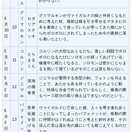
わからない。
ス
グ
グリマルキンがヴァイガルドの猫と仲良くなるた
4
リ
セタ
めに考えた杖。最初は猫を引き寄せるマタタビの
月
マ
リア
10
木を素材として使っていたが寄ってきた猫にかじ
30
ル
ステ
られボロボロにされてしまったため今の素材に落
日
キ
ッキ
ち着いたという。
ン
5
コ
コルソンの大切なおともだち。激しい戦闘でボロ
とら
月
ル
ボロになるたびにソロモンが繕ってあげている。
11
まる
1
ソ
修復中に眠たくなると、ソロモンは密かにとらま
くん
日
ン
るを抱いて寝ているがそのことは誰も知らない。
5
ジ
ジニマルが愛用する魚型の剣。フォトンを与える
深海
月
ニ
ことで、あたかも命を持っているかのように動
12
の捕
2
マ
く。特殊な合金で作られているらしく、修復の際
食者
日
ル
もベース部分の取り換えはできないのだという。
バ
世界
ヴァイガルドに亡命した後、人々を導き連れ歩く
5
フ
征服
ことになってしまったバフォメットが、移動の際
月
ォ
13
を告
に仲間がはぐれぬようにと考えた鈴付き杖。その
3
メ
げる
済んだ音は遥か先の森にいても聴こえてくるのだ
日
ッ
鈴
とか。