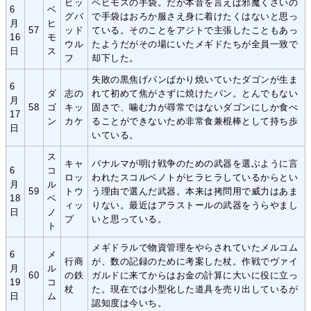
ビッ
ベヒモスの手袋。だが本音を言えば邪魔くさいの
6
ベ
グバ
で手袋はおろか服さえ身に着けたくはないと思っ
月
ヒ
57
ッド
ている。そのことをアジトで主張したこともあっ
16
モ
ウル
たようだがその場にいたメギドたちが全員一致で
日
ス
フ
却下した。
失敗の黒焦げパンばかり焼いていたダゴンが生ま
6
ダ
志の
れて初めて焦がさずに焼けたパン。とんでもない
月
58
ゴ
キッ
固さで、噛む力が尋常ではないダゴンにしか食べ
17
ン
カケ
ることができないため非常食兼棍棒として持ち歩
日
いている。
ス
キャ
バナルマが明け戦争のための武器を選ぶように言
6
コ
ロッ
われたスコルベノトがヒラヒラしているからとい
月
ル
59
トウ
う理由で選んだ武器。本来は拷問用で威力はあま
18
ベ
ィッ
りない。最近はアラストールの武器をうらやまし
日
ノ
プ
いと思っている。
ト
メギドラルで物資管理をやらされていたメルコム
6
メ
行商
が、数の記録のために考案した杖。作戦でヴァイ
月
ル
60
の鉄
ガルドに来てからはお金の計算に大いに役に立っ
19
コ
杖
た。現在では小型化した道具を売り出しているが
日
ム
認知度は今いち。