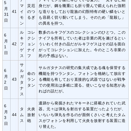
5
マ
災厄
身だが、鋼を幾重にも折り畳んで鍛えられた強靭
月
41
イ
のつ
な造りをしており龍族の幻獣特有の硬い鱗をいと
31
モ
るぎ
も容易く切り裂いてしまう。そのため「龍殺し」
日
ン
の異名を持つ。
ル
コレ
数多のルキフゲスのコレクションのひとつ。この
6
キ
クシ
ナイフを所有していた者は非業の死を遂げるとい
月
42
フ
ョン
ういわく付きの品だがルキフゲスはその話を面白
1
ゲ
ナイ
がってコレクションに加えた。今のところ非業の
日
ス
フ
死の予感はない。
サ
サルガタナスの研究の集大成である魂を保管する
6
ル
命の
機能を持つランタン。フォトンを格納して放出す
月
ガ
43
ラン
る機能も有しており直接的な武器ではないが戦争
2
タ
タン
での使用法は多岐に渡る。使いこなせる知恵があ
日
ナ
ればの話だが。
ス
遺跡から発掘されたマキーネに搭載されていた武
6
タ
火炎
器。元々は弾丸を射出する装置だったようだが、
月
44
ム
放射
いちいち弾丸を作るのが面倒くさいと考えたタム
3
ス
砲
スがフォトンを利用して火炎を放射する装置に造
日
り替えた。