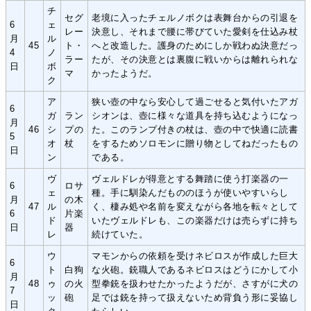
チ
セグ
老境に入ったチェルノボクは表舞台からの引退を
6
ェ
レー
決意し、それまで腰に帯びていた愛剣を仕込み杖
月
ル
45
ト・
へと改造した。護身のためにしか戦わぬ決意だっ
4
ノ
ラー
たが、その決意とは裏腹に戦いからは離れられな
日
ボ
マ
かったようだ。
ク
ア
狭い壺の中なら安心して過ごせると気付いたアガ
6
ガ
ラン
シオンは、壺に様々な道具を持ち込むようになっ
月
46
シ
プの
た。このランプ付きの杖は、壺の中で快適に読書
5
オ
杖
をするためソロモンに贈り物としてねだったもの
日
ン
である。
ヴ
ヴェルドレが得意とする舞踏に使う打楽器の一
6
ロサ
ェ
種。手に馴染んだもののほうが使いやすいらし
月
の木
47
ル
く、棲み処や名前を変えながら各地を転々として
6
片楽
ド
いたヴェルドレも、この楽器だけは売らずに持ち
日
器
レ
続けていた。
ウ
マモンからの依頼を受けネビロスが作成した巨大
6
ト
白狗
な火砲。銃職人であるネビロスはどうにかして小
月
48
ゥ
の火
型拳銃を扱わせたかったようだが、さすがに犬の
7
ッ
砲
足では銃を持って扱えないため背負う形に妥協し
日