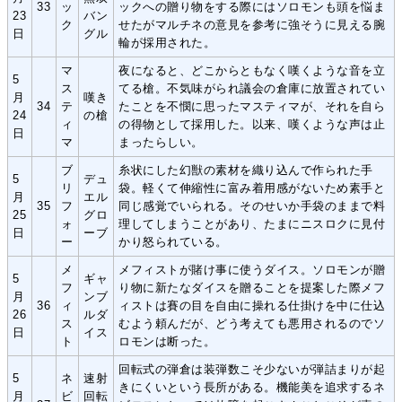
33
ッ
ックへの贈り物をする際にはソロモンも頭を悩ま
23
バン
ク
せたがマルチネの意見を参考に強そうに見える腕
日
グル
輪が採用された。
マ
夜になると、どこからともなく嘆くような音を立
5
ス
てる槍。不気味がられ議会の倉庫に放置されてい
月
嘆き
34
テ
たことを不憫に思ったマスティマが、それを自ら
24
の槍
ィ
の得物として採用した。以来、嘆くような声は止
日
マ
まったらしい。
ブ
糸状にした幻獣の素材を織り込んで作られた手
5
デュ
リ
袋。軽くて伸縮性に富み着用感がないため素手と
月
エル
35
フ
同じ感覚でいられる。そのせいか手袋のままで料
25
グロ
ォ
理してしまうことがあり、たまにニスロクに見付
日
ーブ
ー
かり怒られている。
メ
メフィストが賭け事に使うダイス。ソロモンが贈
5
ギャ
フ
り物に新たなダイスを贈ることを提案した際メフ
月
ンブ
36
ィ
ィストは賽の目を自由に操れる仕掛けを中に仕込
26
ルダ
ス
むよう頼んだが、どう考えても悪用されるのでソ
日
イス
ト
ロモンは断った。
回転式の弾倉は装弾数こそ少ないが弾詰まりが起
5
ネ
速射
きにくいという長所がある。機能美を追求するネ
月
ビ
回転