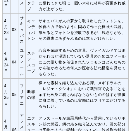
22
ス
クラ
に慣れてきた頃に、固い木材に材料が変更され威
日
ブ
力が上がった。
サ
4
キャ
サキュバスが人の夢から取り出したフォトンを、
キ
月
ンデ
独自の力で飴のように固めて作った棒状の武器。
03
ュ
23
ィバ
舐めるとフォトンを摂取できるが、残念ながら、
バ
日
トン
その恩恵にあずかれるのは本人だけらしい。
ス
ユ
心音を確認するための道具。ヴァイガルドではま
4
ステ
フ
だそれほど浸透していない器具のためユフィール
月
ソー
04
ィ
にこの贈り物を催促されたソロモンはどんなもの
24
スコ
ー
かを確かめるため何人か医者を訪ね構造を見せて
日
ープ
ル
もらった。
様々な素材を織り込んである襷。メギドラルの
4
フ
「レジェ・クシオ」において裁判官であることを
月
リ
断罪
05
示すため身に着けねばならないもののはずが律儀
25
ア
の襷
に身に着けているのは実際にはフリアエだけであ
日
エ
るらしい。
ア
エク
アラストールが懲罰局時代から愛用しているリボ
4
ラ
スキ
ン状の武器。鋼の糸を織り込んでおり、淵の部分
月
ス
06
ュー
は刃物のように鋭利になっている。絞首刑や斬首