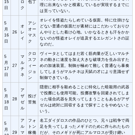
15
ロ
包丁
理に出来ないかと模索しているが実現するまでに
日
ク
は至っていない。
オレイを怪盗たらしめている仮面。特に仕掛けな
5
アシ
オ
どない普通の仮面だが素材にはこだわっておりひ
月
オー
26
レ
んやりとした着け心地。いかなるときも汗をかか
16
マス
イ
ないのが怪盗オレイが追及するエレガントさの証
日
ク
なのだ。
クロ
ヴィータとしてはまだ若く筋肉量が乏しいマルチ
5
マ
スフ
ネの動きに速度を加え大きな破壊力を生み出すた
月
ル
27
ィー
めの加速装置。制御が極めて難しく普通なら暴奏
17
チ
ジョ
してしまうがマルチネは天賦の才により意識せず
日
ネ
ン
制御できている。
隠密に相手を殺めることに特化した暗殺用の武器
5
ア
で投擲にも使用可能。投擲攻撃を回避されてしま
月
ザ
投げ
28
った場合武器を見失ってしまうこともあるがアザ
18
ゼ
苦無
ゼルは絶対に回収するまで探すことをやめないと
日
ル
いう。
ア
フォ
名工ダイダロスの作品のひとつ。元々は戦争で両
5
ル
トン
足を失ってしまったメギドのために作られたもの
月
29
マ
稼働
だが、そのメギドが死にアルマロスが受け継い