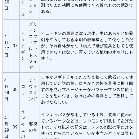
26
ト
ショ
刑はたまた拷問にも使用できる優れものの武器で
日
ー
ン
ある。
ル
グリ
ーン
ヒ
ヒュトギンの周囲に漂う球体。中にあらかじめ薬
4
スフ
ュ
剤を注入しておき薬剤の散布機として使うものだ
月
ィア
07
ト
が、それ自体がかなり頑丈で飛び道具としても使
27
レッ
ギ
用できなくはない。育てている植物の水やりにも
日
ドス
ン
使う。
フィ
ア
ロキがメギドラルでたまたま拾って武器として使
4
シャ
用していた謎の棒。ロキがこの棒を器用に振り回
月
ロ
ウト
08
すのを見たマネージャーがパフォーマンスに使う
28
キ
スタ
ことを思い付き、歌うための道具として改良して
日
ンド
あげたらしい。
イ
インキュバスが常用している手袋。装飾に使われ
4
ン
ているパーツなどは、ソロモンが用意してあげた
月
キ
邪視
09
もの。それ以外の部分は、メスの幻獣の革だけを
29
ュ
の掌
使って作られているらしいが本当かどうかは誰も
日
バ