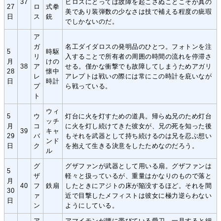
37
ビロスにとっては故障を起こさぬことこそが真の
27
ロ
式拳
美であり装弾数の少なさは技で補える程度の疵瑕
日
ス
銃
でしかないのだ。
ア
ガ
名工ダイダロスの発明品のひとつ。フォトンを注
5
時駆
リ
入することで所有者の周囲の時間の流れを停滞さ
月
けの
38
ア
せる。僅かな衝撃でも故障してしまうためアガリ
28
懐中
レ
アレプトは戦いの際には常にこの時計を庇いなが
日
時計
プ
ら戦っている。
ト
ウィ
5
ウ
灯台に火を灯すための道具。帰らぬ兄のため灯台
ッチ
月
コ
に火を灯し続けてきた彼女が、兄の死を知った後
39
キャ
29
バ
もそれを武器として持ち続けるのは兄を忍ぶ想い
ンド
日
ク
を抱えて生きる決意をしたためなのだろう。
ル
グ
グザファンが武器として用いる扇。グザファンは
5
ザ
軽々と扱っているが、重量はかなりのもので落と
月
40
フ
鉄扇
したときにアジトの床が陥没するほど。それを間
30
ァ
近で目撃したメフィストは彼女に極力逆らわない
日
ン
ようにしている。
ア
アマイモンが腰に帯びている愛刀。一見すると細