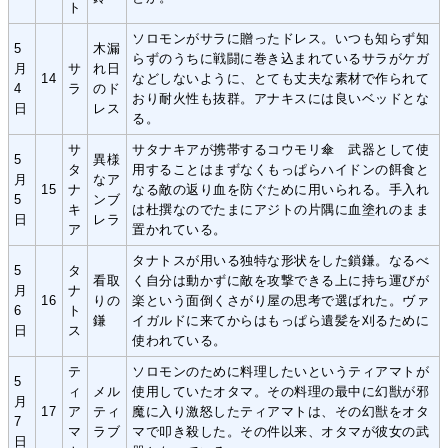
ト
ソロモンがサラに贈ったドレス。いつも知らず知
5
木漏
らずのうちに戦闘に巻き込まれているサラがケガ
月
サ
れ日
14
などしないように、とても丈夫な素材で作られて
4
ラ
のド
おり耐火性も抜群。アナキスには良いベッドとな
日
レス
る。
サ
サタナキアが携帯するコウモリ傘 武器として使
5
異様
タ
用することはまずなくもっぱらハイドンの餌食と
月
なア
15
ナ
なる敵の返り血を防ぐために用いられる。手入れ
5
ンブ
キ
は杜撰なのでたまにアジトの片隅に血塗れのまま
日
レラ
ア
置かれている。
タナトスが用いる独特な形状をした鎖鎌。なるべ
5
タ
看取
く自分は動かずに敵を攻撃できる上に持ち運びが
月
ナ
16
りの
楽という面倒くさがり屋の思考で選ばれた。ヴァ
6
ト
鎌
イガルドに来てからはもっぱら遺髪を刈るために
日
ス
使われている。
テ
ソロモンのために料理したいというティアマトが
5
ィ
メル
使用していたオタマ。その料理の最中に幻獣が邪
月
17
ア
ティ
魔に入り激怒したティアマトは、その幻獣をオタ
7
マ
ラブ
マで叩き殺した。その件以来、オタマが彼女の武
日