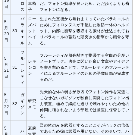
19
ロ
車椅
だ。フォトン効率が良いため、ただ歩くよりも省
日
ス
子
フォトンになる。
バ
ロー
生まれた直後から暴れまくっていたバラキエルの
5
ラ
ズバ
ためにフィロタヌスが手配した攻防一体のヘルメ
月
30
キ
ット
ット。内部に衝撃を吸収する素材が仕込まれてお
20
エ
ヘイ
りバラキエルの強烈な頭突きの衝撃から頭骨を守
日
ル
ム
る。
フ
フルーレティが肌身離さず携帯する空白の分厚い
5
ル
レキ
ノートブック。唐突に閃いた良い文章やアイデア
月
ー
31
シコ
を書き留めることで、フルーレティのフルーレテ
21
レ
ン
ィによるフルーレティのための語彙目録が完成す
日
テ
るのだ。
ィ
先天的な体の弱さが原因でフォトン操作を完璧に
5
ガ
こなせないガギゾンが独自に開発したフォトン出
月
ギ
研究
32
力装置。極めて繊細な造りで壊れやすいため他の
22
ゾ
メモ
仲間に壊されないよう部屋では厳重に保管してい
日
ン
る。
己の体のみを武器とすることこそがハックの信条
5
豪腕
ハ
であるため彼は武器を用いない。そのせいで、ハ
月
無双