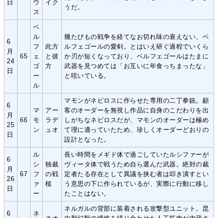
日
ウ
イク
うだ。
ス
ベ
ル
幾たびもの戦争を経てなお切れ味の衰えない、ベ
6
フ
此方
ルフェゴールの愛剣。とはいえ研ぐ過程でいくら
月
65
ェ
と彼
か刃が短くなっており、ベルフェゴールはたまに
24
ゴ
方
武器を見つめては「お互いに年食っちまったな」
日
ー
と呟いている。
ル
マモンがネビロスに作らせた専用の二丁拳銃。顧
6
マ
アー
客のオーダーを無視し作品に自身のこだわりを出
月
66
モ
ラデ
しがちなネビロスだが、マモンのオーダーは極め
25
ン
ュオ
て理に適っていたため、珍しくオーダーどおりの
日
設計となった。
ル
長い時間をメギド体で過ごしていたルシファーが
6
シ
独裁
ヴィータ体で戦うため自ら選んだ武器。絶対の裁
月
67
フ
の戦
定者たる存在として異議を挟む者は叩き潰すとい
26
ァ
槌
う意思の下に作られているが、実際に行動に移し
日
ー
たことはない。
ネルガルの背部に装着される攻撃型ユニット。昆
6
ネ