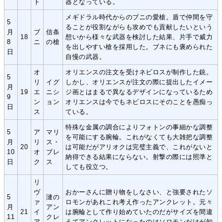
ト
器となっている。
メギドラル時代からのブニの愛槍。盾で仲間を守
5
ることが役割ながらも攻めでも貢献したいという
月
ブ
信条
18
想いから様々な武器を検討した結果、片手で威力
8
ニ
の槍
を出しやすい槍を採用した。ブネにも褒められた
日
自慢の武器。
オ
オリエンスの注文を受けネビロスが制作した銃。
5
リ
イグ
しかし、オリエンスが注文の際に提出したイメー
月
19
エ
ニシ
ジ画とはまるで異なるデザインになっているため
9
ン
ョン
オリエンスは今でもネビロスにそのことを愚痴っ
日
ス
ている。
特殊な金属の調合によりフォトンの事細かな調整
5
ア
マリ
を可能にする腕輪。これがなくても大雑把な調整
月
リ
ス・
20
は可能だがアリオクは完璧主義で、これがないと
10
オ
ブレ
納得できる結果にならない。射撃の際には照準と
日
ク
ス
しても役立つ。
リ
ヴ
おかーさんに贈り物をしなさい、と強要されたソ
5
漣の
ァ
ロモンがあれこれ考え作ったアンクレット。元々
月
アン
21
イ
は腕輪として作り始めていたのだがサイズを間違
11
クレ
ア
えてアンクレットになったのはソロモンだけが知