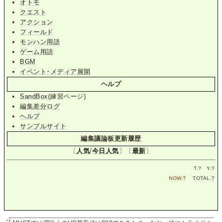
オトモ
クエスト
アクション
フィールド
モンハン用語
ゲーム用語
BGM
イベント･メディア展開
ヘルプ
SandBox
(練習ページ)
編集差分ログ
ヘルプ
サンプルサイト
編集議論板更新履歴
〔
人気
/
今日人気
〕〔
最新
〕
T.
?
Y.
?
NOW.
?
TOTAL.
?
*1