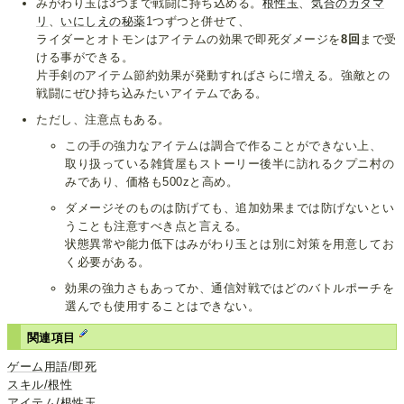
みがわり玉は3つまで戦闘に持ち込める。
根性玉
、
気合のカタマ
リ
、
いにしえの秘薬
1つずつと併せて、
ライダーとオトモンはアイテムの効果で即死ダメージを
8回
まで受
ける事ができる。
片手剣のアイテム節約効果が発動すればさらに増える。強敵との
戦闘にぜひ持ち込みたいアイテムである。
ただし、注意点もある。
この手の強力なアイテムは調合で作ることができない上、
取り扱っている雑貨屋もストーリー後半に訪れるクプニ村の
みであり、価格も500zと高め。
ダメージそのものは防げても、追加効果までは防げないとい
うことも注意すべき点と言える。
状態異常や能力低下はみがわり玉とは別に対策を用意してお
く必要がある。
効果の強力さもあってか、通信対戦ではどのバトルポーチを
選んでも使用することはできない。
関連項目
ゲーム用語/即死
スキル/根性
アイテム/根性玉