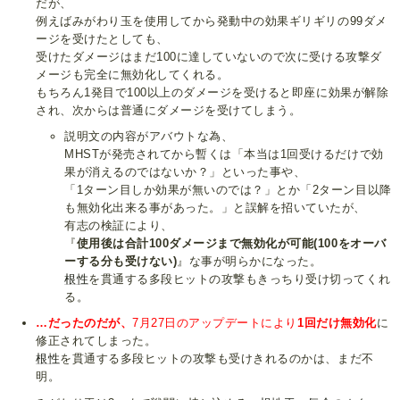
だが、
例えばみがわり玉を使用してから発動中の効果ギリギリの99ダメ
ージを受けたとしても、
受けたダメージはまだ100に達していないので次に受ける攻撃ダ
メージも完全に無効化してくれる。
もちろん1発目で100以上のダメージを受けると即座に効果が解除
され、次からは普通にダメージを受けてしまう。
説明文の内容がアバウトな為、
MHSTが発売されてから暫くは「本当は1回受けるだけで効
果が消えるのではないか？」といった事や、
「1ターン目しか効果が無いのでは？」とか「2ターン目以降
も無効化出来る事があった。」と誤解を招いていたが、
有志の検証により、
『
使用後は合計100ダメージまで無効化が可能(100をオーバ
ーする分も受けない)
』な事が明らかになった。
根性
を貫通する多段ヒットの攻撃もきっちり受け切ってくれ
る。
…だったのだが、
7月27日のアップデートにより
1回だけ無効化
に
修正されてしまった。
根性
を貫通する多段ヒットの攻撃も受けきれるのかは、まだ不
明。