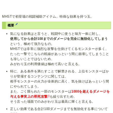
MHSTで初登場の戦闘補助アイテム。特殊な効果を持つ玉。
概要
気になる効果はと言うと、戦闘中に使うと味方一体に対し、
使用してから合計100までのダメージを完全に無効化してしまう
という、極めて強力なもの。
MHSTでは非常に強烈な攻撃を仕掛けてくるモンスターが多く、
たった一撃でこちらの戦線があっという間に崩壊してしまうこと
も珍しいことではないため、
みがわり玉の利用価値は極めて高いと言える。
特に、ある条件を満たすことで解禁される、上位モンスターばか
りが登場するコンテンツに関しては、
相手モンスターの火力が全体的に高く、気を抜けばあっという間
にやられてしまう。
また、ごく限られた一部のモンスターは
1000を超えるダメージを
*1
与える事実上の
即死攻撃
も繰り出すため、
そう言った場面でのみがわり玉は最高に輝くと言える。
正しい効果である合計100ダメージまでを無効化する事について