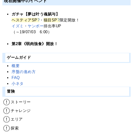
現在開催中のイベント
ガチャ【夢は叶う魂賦与】
ヘスティアSP
?
・
猫目SP
?
限定開放！
イズミ
・
ヤンボー
排出率UP
（～19/07/03 6:00）
第2章《弱肉強食》開放！
ゲームガイド
概要
序盤の進め方
FAQ
小ネタ
冒険
ストーリー
チャレンジ
エリア
探索