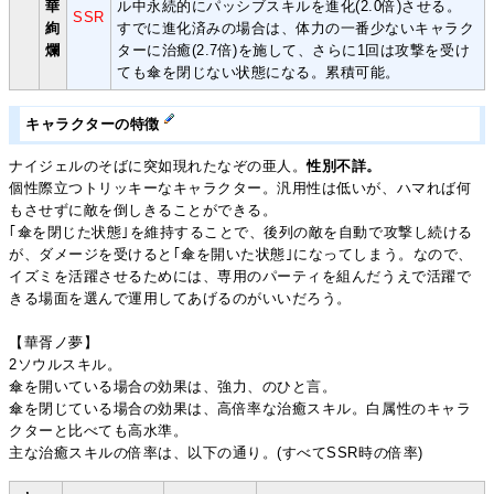
華
ル中永続的にパッシブスキルを進化(2.0倍)させる。
SSR
絢
すでに進化済みの場合は、体力の一番少ないキャラク
爛
ターに治癒(2.7倍)を施して、さらに1回は攻撃を受け
ても傘を閉じない状態になる。累積可能。
キャラクターの特徴
ナイジェルのそばに突如現れたなぞの亜人。
性別不詳。
個性際立つトリッキーなキャラクター。汎用性は低いが、ハマれば何
もさせずに敵を倒しきることができる。
｢傘を閉じた状態｣を維持することで、後列の敵を自動で攻撃し続ける
が、ダメージを受けると｢傘を開いた状態｣になってしまう。なので、
イズミを活躍させるためには、専用のパーティを組んだうえで活躍で
きる場面を選んで運用してあげるのがいいだろう。
【華胥ノ夢】
2ソウルスキル。
傘を開いている場合の効果は、強力、のひと言。
傘を閉じている場合の効果は、高倍率な治癒スキル。白属性のキャラ
クターと比べても高水準。
主な治癒スキルの倍率は、以下の通り。(すべてSSR時の倍率)