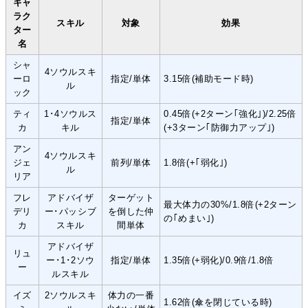
キャ
ラク
スキル
対象
効果
ター
名
シャ
4ソウルスキ
ーロ
指定/単体
3.15倍(補助モード時)
ル
ック
ティ
1･4ソウルス
0.45倍(+2ターン｢強化｣)/2.25倍
指定/単体
カ
キル
(+3ターン｢防御力アップ｣)
アン
4ソウルスキ
ジェ
前列/単体
1.8倍(+｢弱化｣)
ル
リア
フレ
アドバイザ
ターゲット
最大体力の30%/1.8倍(+2ターン
デリ
ー･パッシブ
を倒した仲
の｢めまい｣)
カ
スキル
間単体
アドバイザ
リュ
ー･1･2ソウ
指定/単体
1.35倍(+弱化)/0.9倍/1.8倍
ー
ルスキル
イズ
2ソウルスキ
体力の一番
1.62倍(傘を閉じている時)