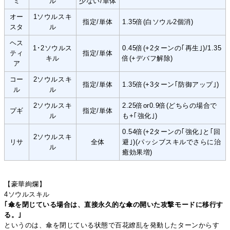
ミ
ル
少ない/単体
オー
1ソウルスキ
指定/単体
1.35倍(白ソウル2個消)
スタ
ル
ヘス
1･2ソウルス
0.45倍(+2ターンの｢再生｣)/1.35
ティ
指定/単体
キル
倍(+デバフ解除)
ア
コー
2ソウルスキ
指定/単体
1.35倍(+3ターン｢防御アップ｣)
ル
ル
2ソウルスキ
2.25倍or0.9倍(どちらの場合で
プギ
指定/単体
ル
も+｢強化｣)
0.54倍(+2ターンの｢強化｣と｢回
2ソウルスキ
リサ
全体
避｣)(パッシブスキルでさらに治
ル
癒効果増)
【豪華絢爛】
4ソウルスキル
｢傘を閉じている場合は、直接永久的な傘の開いた攻撃モードに移行す
る。｣
というのは、傘を閉じている状態で百花繚乱を発動したターンからす