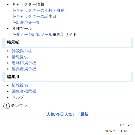
キャラクター情報
┣
キャラクターの年齢・身長
┣
キャラクターの誕生日
┗
出演声優一覧
各種ツール
┗
ダメージ計算ツール
※外部サイト
掲示板
雑談掲示板
情報提供
連絡用掲示板
編集者掲示板
編集用
情報提供
編集者掲示板
ヘルプ
テンプレ
〔
人気
/
今日人気
〕〔
最新
〕
T.
?
Y.
?
NOW.
?
TOTAL.
?