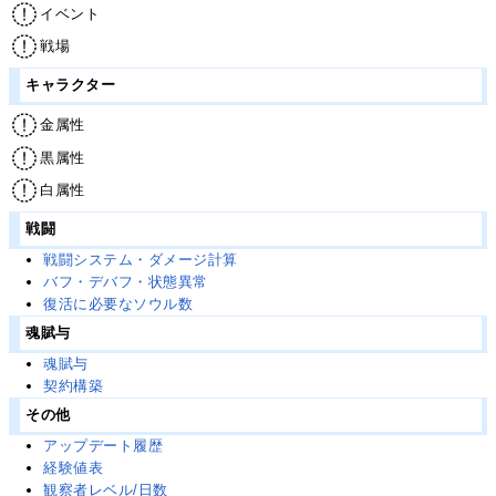
イベント
戦場
キャラクター
金属性
黒属性
白属性
戦闘
戦闘システム・ダメージ計算
バフ・デバフ・状態異常
復活に必要なソウル数
魂賦与
魂賦与
契約構築
その他
アップデート履歴
経験値表
観察者レベル/日数