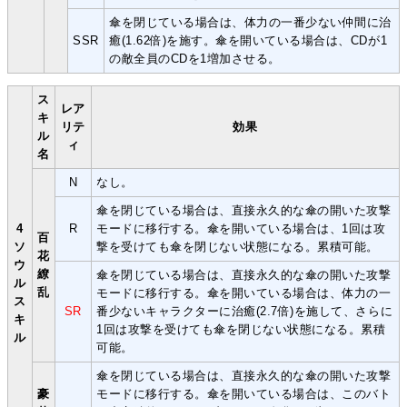
傘を閉じている場合は、体力の一番少ない仲間に治
SSR
癒(1.62倍)を施す。傘を開いている場合は、CDが1
の敵全員のCDを1増加させる。
ス
レア
キ
リテ
効果
ル
ィ
名
N
なし。
傘を閉じている場合は、直接永久的な傘の開いた攻撃
4
R
モードに移行する。傘を開いている場合は、1回は攻
百
ソ
撃を受けても傘を閉じない状態になる。累積可能。
花
ウ
繚
傘を閉じている場合は、直接永久的な傘の開いた攻撃
ル
乱
モードに移行する。傘を開いている場合は、体力の一
ス
SR
番少ないキャラクターに治癒(2.7倍)を施して、さらに
キ
1回は攻撃を受けても傘を閉じない状態になる。累積
ル
可能。
傘を閉じている場合は、直接永久的な傘の開いた攻撃
豪
モードに移行する。傘を開いている場合は、このバト