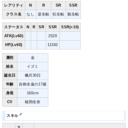
レアリティ
N
R
SR
SSR
クラス名
なし
逆生帖
狂生帖
殺生帖
ステータス
N
R
SR
SSR
SSR(+10)
ATK(Lv60)
2520
HP(Lv60)
11342
属性
金
姓名
イズミ
誕生日
楓月30日
年齢
自称永遠の17歳
身長
160cm
CV
植田佳奈
スキル
ス