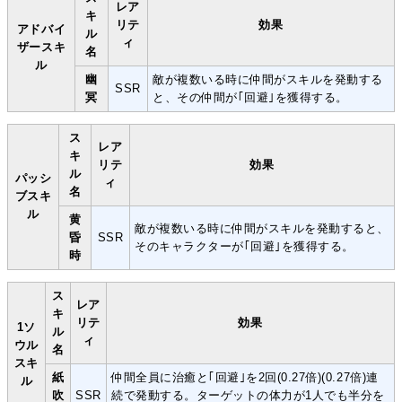
レア
キ
リテ
効果
アドバイ
ル
ィ
ザースキ
名
ル
幽
敵が複数いる時に仲間がスキルを発動する
SSR
冥
と、その仲間が｢回避｣を獲得する。
ス
レア
キ
リテ
効果
ル
パッシ
ィ
名
ブスキ
ル
黄
敵が複数いる時に仲間がスキルを発動すると、
昏
SSR
そのキャラクターが｢回避｣を獲得する。
時
ス
レア
キ
リテ
効果
1ソ
ル
ィ
ウル
名
スキ
紙
仲間全員に治癒と｢回避｣を2回(0.27倍)(0.27倍)連
ル
吹
SSR
続で発動する。ターゲットの体力が1人でも半分を