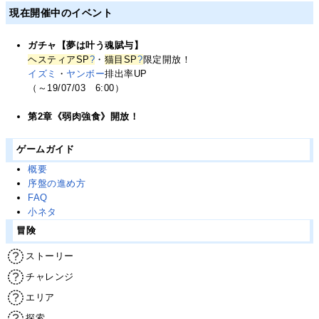
現在開催中のイベント
ガチャ【夢は叶う魂賦与】
ヘスティアSP
?
・
猫目SP
?
限定開放！
イズミ
・
ヤンボー
排出率UP
（～19/07/03 6:00）
第2章《弱肉強食》開放！
ゲームガイド
概要
序盤の進め方
FAQ
小ネタ
冒険
ストーリー
チャレンジ
エリア
探索