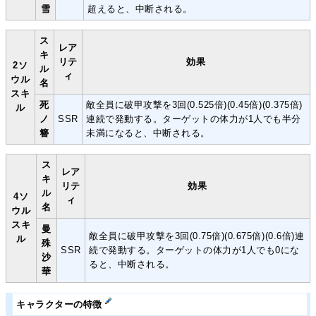
雪
超えると、中断される。
ス
レア
キ
リテ
効果
2ソ
ル
ィ
ウル
名
スキ
死
敵全員に破甲攻撃を3回(0.525倍)(0.45倍)(0.375倍)
ル
ノ
SSR
連続で発動する。ターゲットの体力が1人でも半分
簪
未満になると、中断される。
ス
レア
キ
リテ
効果
ル
4ソ
ィ
名
ウル
スキ
曼
敵全員に破甲攻撃を3回(0.75倍)(0.675倍)(0.6倍)連
ル
殊
SSR
続で発動する。ターゲットの体力が1人でも0にな
沙
ると、中断される。
華
キャラクターの特徴