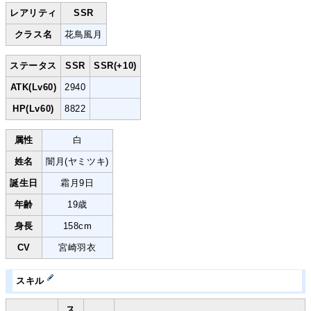
レアリティ
SSR
クラス名
花鳥風月
ステータス
SSR
SSR(+10)
ATK(Lv60)
2940
HP(Lv60)
8822
属性
白
姓名
闇月(ヤミツキ)
誕生日
​霜月9日
年齢
19歳
身長
158cm
CV
宮崎羽衣
スキル
ス