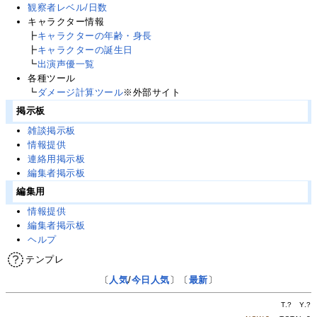
観察者レベル/日数
キャラクター情報
┣
キャラクターの年齢・身長
┣
キャラクターの誕生日
┗
出演声優一覧
各種ツール
┗
ダメージ計算ツール
※外部サイト
掲示板
雑談掲示板
情報提供
連絡用掲示板
編集者掲示板
編集用
情報提供
編集者掲示板
ヘルプ
テンプレ
〔
人気
/
今日人気
〕〔
最新
〕
T.
?
Y.
?