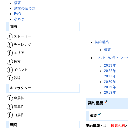
概要
序盤の進め方
FAQ
小ネタ
冒険
ストーリー
契約構築
チャレンジ
概要
エリア
これまでのラインナ
探索
2023年
イベント
2022年
2021年
戦場
2020年
2019年
キャラクター
2018年
金属性
契約構築
黒属性
白属性
概要
戦闘
契約構築
とは、
起源の石