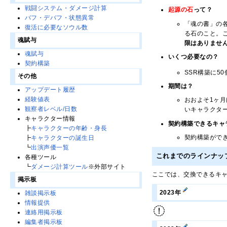
戦闘システム・ダメージ計算
起源の石
って？
バフ・デバフ・状態異常
「魂の書」の各
復活に必要なソウル数
る石のこと。
魂賦与
限はありませ
魂賦与
いくつ必要なの？
契約構築
SSR構築に5
その他
期間は？
アップデート履歴
経験値表
おおよそ1ヶ
観察者レベル/日数
いキャラクタ
キャラクター情報
契約構築できるキャ
┣
キャラクターの年齢・身長
契約構築がで
┣
キャラクターの誕生日
┗
出演声優一覧
これまでのラインナッ
各種ツール
┗
ダメージ計算ツール
※外部サイト
ここでは、交換できるキ
掲示板
2023年
雑談掲示板
情報提供
連絡用掲示板
編集者掲示板