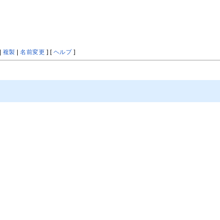
|
複製
|
名前変更
] [
ヘルプ
]