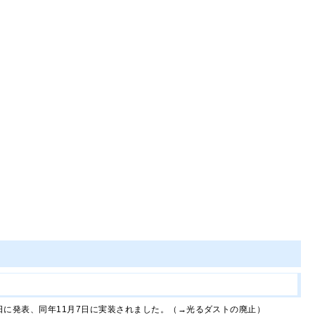
2日に発表、同年11月7日に実装されました。（→光るダストの廃止）