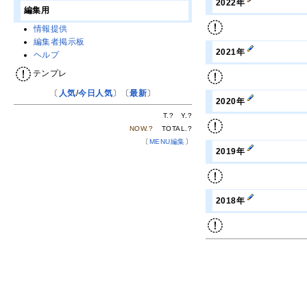
2022年
編集用
情報提供
編集者掲示板
2021年
ヘルプ
テンプレ
〔
人気
/
今日人気
〕〔
最新
〕
2020年
T.
?
Y.
?
NOW.
?
TOTAL.
?
〔
MENU編集
〕
2019年
2018年