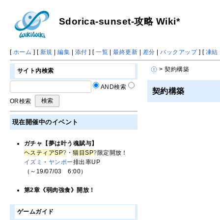
Sdorica-sunset-攻略 Wiki*
[
ホーム
] [
新規
|
編集
|
添付
] [
一覧
|
最終更新
|
差分
|
バックアップ
] [
凍結
> 契約構築
サイト内検索
AND検索
契約構築
OR検索
現在開催中のイベント
ガチャ【夢は叶う魂賦与】
ヘスティアSP
?
・
猫目SP
?
限定開放！
イズミ
・
ヤンボー
排出率UP
（～19/07/03 6:00）
第2章《弱肉強食》開放！
ゲームガイド