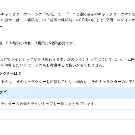
キャラクターのページの「転化」で、「+15に強化済みのキャラクターのマナの結
このほかには、「魂賦与」の「起源の魂賦与」の10連のおまけで2個、ログイン
ん。
*1
0個、SR構築に20個、R構築に5個
必要です。
月ほどでラインナップが切り替わります。次のラインナップについては、ゲーム内
ーを吟味したい方は、その点も考慮すると良いかもしれません。
ラクターは？
きるのは、そのキャラクターを所持していない場合か、そのキャラクターのレア
プ
ャラクターの過去のラインナップを一覧にまとめています。