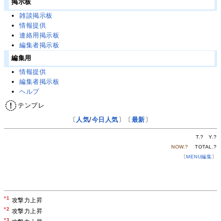
掲示板
雑談掲示板
情報提供
連絡用掲示板
編集者掲示板
編集用
情報提供
編集者掲示板
ヘルプ
テンプレ
〔
人気
/
今日人気
〕〔
最新
〕
T.
?
Y.
?
NOW.
?
TOTAL.
?
〔
MENU編集
〕
*1
攻撃力上昇
*2
攻撃力上昇
*3