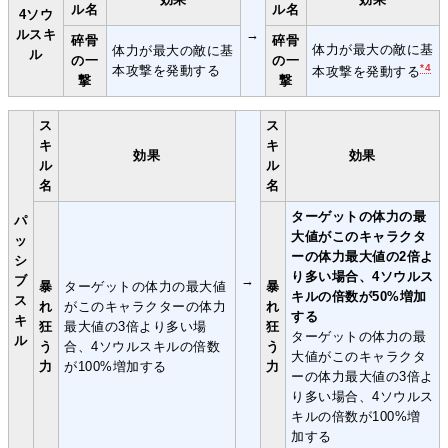
ル名
ル名
4ソウ
ルスキ
→
碎骨
碎骨
体力が最大の敵に基
体力が最大の敵に基
ル
の一
の一
*4
本攻撃を発動する
本攻撃を発動する
撃
撃
ス
ス
キ
キ
効果
効果
ル
ル
名
名
ターゲットの体力の最
パ
大値がこのキャラクタ
ッ
ーの体力最大値の2倍よ
シ
り多い場合、4ソウルス
ブ
→
暴
ターゲットの体力の最大値
暴
キルの倍数が50%増加
ス
れ
がこのキャラクターの体力
れ
する
キ
狂
最大値の3倍より多い場
狂
ターゲットの体力の最
ル
う
合、4ソウルスキルの倍数
う
大値がこのキャラクタ
力
が100%増加する
力
ーの体力最大値の3倍よ
り多い場合、4ソウルス
キルの倍数が100%増
加する