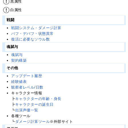
黒属性
白属性
戦闘
戦闘システム・ダメージ計算
バフ・デバフ・状態異常
復活に必要なソウル数
魂賦与
魂賦与
契約構築
その他
アップデート履歴
経験値表
観察者レベル/日数
キャラクター情報
┣
キャラクターの年齢・身長
┣
キャラクターの誕生日
┗
出演声優一覧
各種ツール
┗
ダメージ計算ツール
※外部サイト