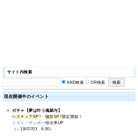
サイト内検索
AND検索
OR検索
現在開催中のイベント
ガチャ【夢は叶う魂賦与】
ヘスティアSP
?
・
猫目SP
?
限定開放！
イズミ
・
ヤンボー
排出率UP
（～19/07/03 6:00）