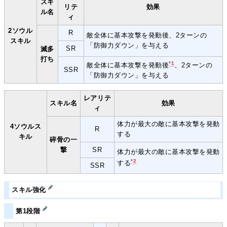
スキ
リテ
効果
ル名
ィ
2ソウル
R
敵全体に基本攻撃を発動後、2ターンの
スキル
「防御力ダウン」を与える
SR
滅多
打ち
*1
敵全体に基本攻撃を発動後
、2ターンの
SSR
「防御力ダウン」を与える
レアリテ
スキル名
効果
ィ
体力が最大の敵に基本攻撃を発動
4ソウルス
R
する
キル
碎骨の一
撃
SR
体力が最大の敵に基本攻撃を発動
*2
する
SSR
スキル強化
第1段階