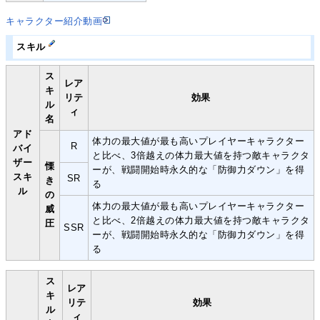
キャラクター紹介動画
スキル
ス
レア
キ
リテ
効果
ル
ィ
名
アド
体力の最大値が最も高いプレイヤーキャラクター
R
バイ
と比べ、3倍越えの体力最大値を持つ敵キャラクタ
ザー
慄
ーが、戦闘開始時永久的な「防御力ダウン」を得
スキ
SR
き
る
ル
の
体力の最大値が最も高いプレイヤーキャラクター
威
と比べ、2倍越えの体力最大値を持つ敵キャラクタ
圧
SSR
ーが、戦闘開始時永久的な「防御力ダウン」を得
る
ス
レア
キ
リテ
効果
ル
ィ