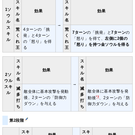
ス
ス
キ
キ
1ソ
効果
効果
ル
ル
ウ
名
名
ル
→
ス
荒
4ターンの「挑
荒
7ターン
の「挑発」と
7ターン
の
キ
く
発」と4ターン
く
「怒り」を得て、
左側に2個の
ル
れ
の「怒り」を得
れ
「怒り」を持つ金ソウルを得る
王
る
王
ス
ス
キ
キ
効果
効果
ル
ル
2ソ
名
名
ウル
→
スキ
滅
滅
敵全体に基本攻撃を発
敵全体に基本攻撃を発動
ル
多
多
*3
後、2ターンの「防御力
動後
、2ターンの「防
打
打
ダウン」を与える
御力ダウン」を与える
ち
ち
第2段階
スキ
スキ
効果
効果