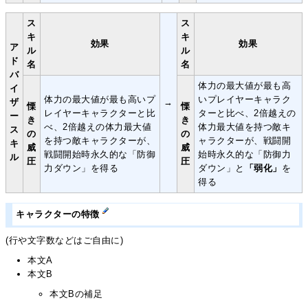
ス
ス
キ
キ
効果
効果
ア
ル
ル
ド
名
名
バ
体力の最大値が最も高
イ
体力の最大値が最も高いプ
いプレイヤーキャラク
ザ
→
慄
慄
レイヤーキャラクターと比
ターと比べ、2倍越えの
ー
き
き
べ、2倍越えの体力最大値
体力最大値を持つ敵キ
ス
の
の
を持つ敵キャラクターが、
ャラクターが、戦闘開
キ
威
威
戦闘開始時永久的な「防御
始時永久的な「防御力
ル
圧
圧
力ダウン」を得る
ダウン」と
「弱化」
を
得る
キャラクターの特徴
(行や文字数などはご自由に)
本文A
本文B
本文Bの補足