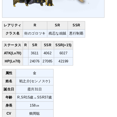
レアリティ
R
SR
SSR
クラス名
街のゴロツキ
残忍な凶賊
悪行制覇
ステータス
R
SR
SSR
SSR(+15)
ATK(Lv70)
3611
4062
6027
HP(Lv70)
24076
27085
42199
属性
金
姓名
戦之介(センノスケ)
誕生日
霞月31日
年齢
R,SR15歳→SSR37歳
身長
158㎝
CV
鶴岡聡