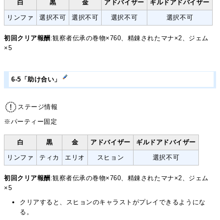
白
黒
金
アドバイザー
ギルドアドバイザー
リンファ
選択不可
選択不可
選択不可
選択不可
初回クリア報酬
:観察者伝承の巻物×760、精錬されたマナ×2、ジェム
×5
6-5「助け合い」
ステージ情報
※パーティー固定
白
黒
金
アドバイザー
ギルドアドバイザー
リンファ
ティカ
エリオ
スヒョン
選択不可
初回クリア報酬
:観察者伝承の巻物×760、精錬されたマナ×2、ジェム
×5
クリアすると、スヒョンのキャラストがプレイできるようにな
る。