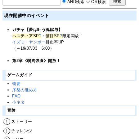
AND検索
OR検索
現在開催中のイベント
ガチャ【夢は叶う魂賦与】
ヘスティアSP
?
・
猫目SP
?
限定開放！
イズミ
・
ヤンボー
排出率UP
（～19/07/03 6:00）
第2章《弱肉強食》開放！
ゲームガイド
概要
序盤の進め方
FAQ
小ネタ
冒険
ストーリー
チャレンジ