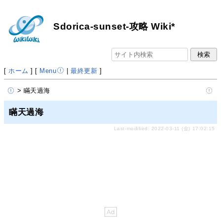
Sdorica-sunset-攻略 Wiki*
[
ホーム
] [
Menu
|
最終更新
]
> 瞞天過海
瞞天過海
Last-modified: 2022-03-11 (金) 17:02:15