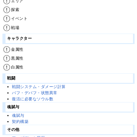
エリア
探索
イベント
戦場
キャラクター
金属性
黒属性
白属性
戦闘
戦闘システム・ダメージ計算
バフ・デバフ・状態異常
復活に必要なソウル数
魂賦与
魂賦与
契約構築
その他