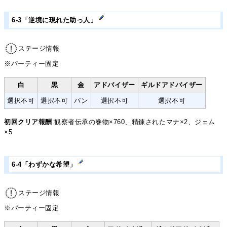
6-3「逆境に現れた助っ人」
ステージ情報
※パーティー固定
白
黒
金
アドバイザー
ギルドアドバイザー
選択不可
選択不可
パン
選択不可
選択不可
初回クリア報酬
:観察者伝承の巻物×760、精錬されたマナ×2、ジェム
×5
6-4「わずかな希望」
ステージ情報
※パーティー固定