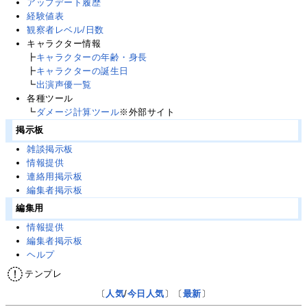
アップデート履歴
経験値表
観察者レベル/日数
キャラクター情報
┣
キャラクターの年齢・身長
┣
キャラクターの誕生日
┗
出演声優一覧
各種ツール
┗
ダメージ計算ツール
※外部サイト
掲示板
雑談掲示板
情報提供
連絡用掲示板
編集者掲示板
編集用
情報提供
編集者掲示板
ヘルプ
テンプレ
〔
人気
/
今日人気
〕〔
最新
〕