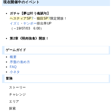
現在開催中のイベント
ガチャ【夢は叶う魂賦与】
ヘスティアSP
?
・
猫目SP
?
限定開放！
イズミ
・
ヤンボー
排出率UP
（～19/07/03 6:00）
第2章《弱肉強食》開放！
ゲームガイド
概要
序盤の進め方
FAQ
小ネタ
冒険
ストーリー
チャレンジ
エリア
探索