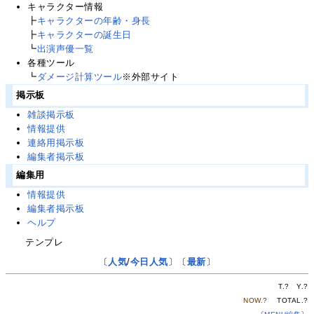
キャラクター情報
┣
キャラクターの年齢・身長
┣
キャラクターの誕生日
┗
出演声優一覧
各種ツール
┗
ダメージ計算ツール
※外部サイト
掲示板
雑談掲示板
情報提供
連絡用掲示板
編集者掲示板
編集用
情報提供
編集者掲示板
ヘルプ
テンプレ
〔
人気
/
今日人気
〕〔
最新
〕
T.
?
Y.
?
NOW.
?
TOTAL.
?