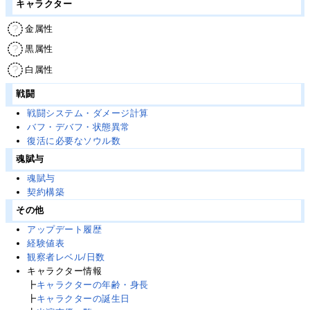
キャラクター
金属性
黒属性
白属性
戦闘
戦闘システム・ダメージ計算
バフ・デバフ・状態異常
復活に必要なソウル数
魂賦与
魂賦与
契約構築
その他
アップデート履歴
経験値表
観察者レベル/日数
キャラクター情報
┣
キャラクターの年齢・身長
┣
キャラクターの誕生日