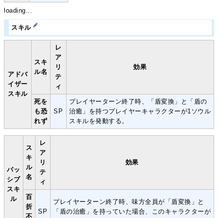
loading...
スキル
レ
ア
スキ
リ
効果
ル名
アドバ
テ
イザー
ィ
スキル
死を
プレイヤーターン終了時、「盾変換」と「盾の
も恐
SP
治癒」を持つプレイヤーキャラクターが1ソウル
れず
スキルを発動する。
レ
ス
ア
キ
リ
効果
ル
パッ
テ
名
シブ
ィ
スキ
百
ル
プレイヤーターン終了時、味方全員が「盾変換」と
折
SP
「盾の治癒」を持っていた場合、このキャラクターが
不