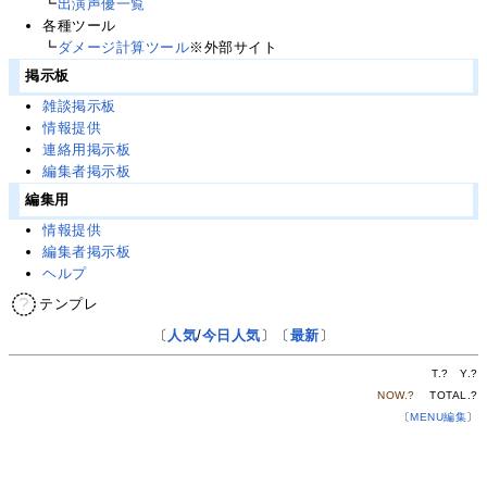
┗
出演声優一覧
各種ツール
┗
ダメージ計算ツール
※外部サイト
掲示板
雑談掲示板
情報提供
連絡用掲示板
編集者掲示板
編集用
情報提供
編集者掲示板
ヘルプ
テンプレ
〔
人気
/
今日人気
〕〔
最新
〕
T.
?
Y.
?
NOW.
?
TOTAL.
?
〔
MENU編集
〕