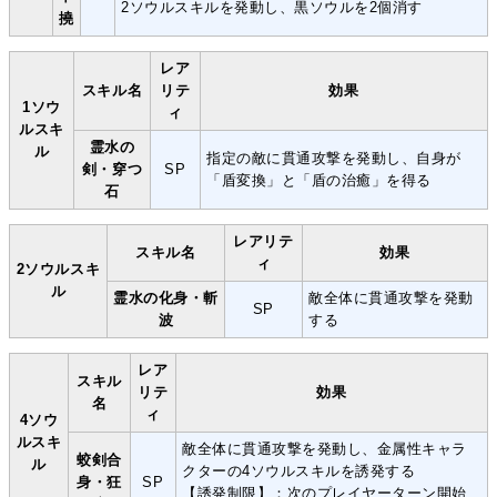
2ソウルスキルを発動し、黒ソウルを2個消す
撓
レア
スキル名
リテ
効果
1ソウ
ィ
ルスキ
霊水の
ル
指定の敵に貫通攻撃を発動し、自身が
剣・穿つ
SP
「盾変換」と「盾の治癒」を得る
石
レアリテ
スキル名
効果
ィ
2ソウルスキ
ル
霊水の化身・斬
敵全体に貫通攻撃を発動
SP
波
する
レア
スキル
リテ
効果
名
ィ
4ソウ
ルスキ
敵全体に貫通攻撃を発動し、金属性キャラ
蛟剣合
ル
クターの4ソウルスキルを誘発する
身・狂
SP
【誘発制限】：次のプレイヤーターン開始