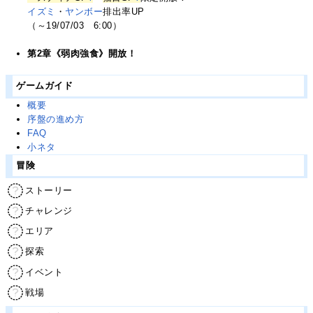
イズミ
・
ヤンボー
排出率UP
（～19/07/03 6:00）
第2章《弱肉強食》開放！
ゲームガイド
概要
序盤の進め方
FAQ
小ネタ
冒険
ストーリー
チャレンジ
エリア
探索
イベント
戦場