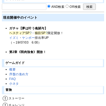
AND検索
OR検索
現在開催中のイベント
ガチャ【夢は叶う魂賦与】
ヘスティアSP
?
・
猫目SP
?
限定開放！
イズミ
・
ヤンボー
排出率UP
（～19/07/03 6:00）
第2章《弱肉強食》開放！
ゲームガイド
概要
序盤の進め方
FAQ
小ネタ
冒険
ストーリー
チャレンジ