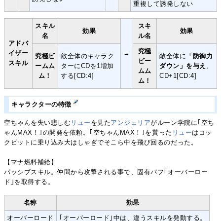
重複して誘発しない
スキル
スキ
効果
効果
名
ル名
アドバ
究極
イザー
→
究極ビ
敵全体のキャラク
敵全体に
「防御力
ビー
スキル
ームム
ターにCDを1増加
ダウン」を与え
、
ムム
ム！
する[CD:4]
CD+1[CD:4]
ム！
キャラクターの特徴
空ちゃんを失い悲しむ
リュー
を見た
アンジェリア
がルーン学院に｢空ち
ゃんMAX！｣の開発を依頼。｢空ちゃんMAX！｣を貰った
リュー
はコッ
クピットに乗り込み大はしゃぎでそこら中を飛び回るのだった。
【マナ燃料補給】
パッシブスキル。仲間から攻撃される事で、固有バフ｢オーバーロー
ド｣を取得する。
名称
効果
オーバーロード
｢オーバーロード｣中は、違うスキルを発動する。