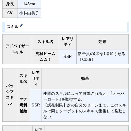
身長
145cm
CV
小林由美子
スキル
レアリ
スキル名
効果
ティ
アドバイザー
スキル
究極ビーム
敵全員のCDを1増加させる
SSR
ムム！
〔CD:6〕
レア
スキ
リテ
効果
ル名
ィ
パッ
シブ
仲間のスキルによって攻撃されると、｢オーバ
スキ
マナ
ーロード｣を取得する。
ル
燃料
SSR
【誘発制限】次の自分のターンまで、このスキ
補給
ルは同じターゲットのスキルで重複して発動し
ない。
レア