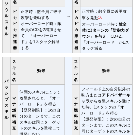
名
名
ソ
ウ
正常時：敵全員に破甲攻
ピ
正常時：敵全員に破甲
ピ
ル
→
*3
カ
攻撃を発動する
カ
撃を発動
ス
ピ
オーバーロード時：敵
ピ
オーバーロード時：
敵全
キ
カ
全員のCDを2増加させ
カ
体に3ターンの「防御力ダ
ル
推
て、「オーバーロー
推
ウン」を与え
、CD+2。
進
ド」を1スタック解除
進
「オーバーロード」が1ス
器
する
器
タック減る
ス
ス
キ
キ
効果
効果
ル
ル
名
名
パ
ッ
フィールド上の自分以外の
仲間のスキルによって
シ
味方または
アドバイザーキ
マ
攻撃されると、「オー
マ
ブ
→
ャラ
から攻撃スキルを受け
ナ
バーロード」を得る
ナ
ス
た時、1スタックの「オー
燃
【誘発制限】：次の自
燃
キ
バーロード」を得る
料
分のターンまで、この
料
ル
【誘発制限】：次の自分の
補
スキルは同じターゲッ
補
ターンまで、このスキルは
充
トのスキルを重複して
充
同じターゲットのスキルを
誘発しない