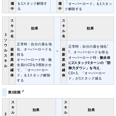
備
を1スタック解除す
備
「オーバーロード」を1スタッ
中
る
中
ク解除する
ス
ス
キ
キ
効果
効果
ル
ル
3
名
名
ソ
正常時：自分の盾を強
ウ
*
正常時：自分の盾を強化
超
化、オーバーロードを
超
ル
→
2
、オーバーロードを得る
新
得る
新
ス
オーバーロード時：
敵全体
星
オーバーロード時：敵
星
キ
に2スタック2ターンの「防
絶
全員のCDを3増加させ
絶
ル
御力ダウン」を与え
、
縁
て、「オーバーロー
縁
CD+3。「オーバーロー
体
ド」を1スタック解除
体
ド」が1スタック減る
する
第2段階
ス
ス
キ
キ
効果
効果
ル
ル
2