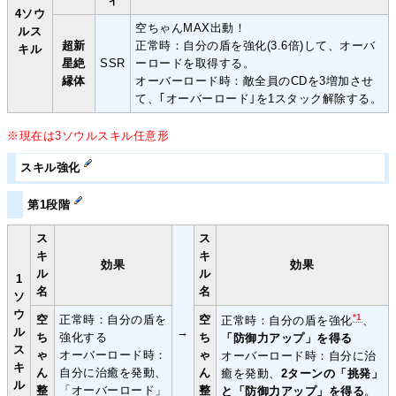
ィ
4ソウ
空ちゃんMAX出動！
ルス
超新
正常時：自分の盾を強化(3.6倍)して、オーバ
キル
星絶
SSR
ーロードを取得する。
縁体
オーバーロード時：敵全員のCDを3増加させ
て、｢オーバーロード｣を1スタック解除する。
※現在は3ソウルスキル任意形
スキル強化
第1段階
ス
ス
キ
キ
効果
効果
ル
ル
1
名
名
ソ
ウ
*1
空
正常時：自分の盾を
空
正常時：自分の盾を強化
、
ル
→
ち
強化する
ち
「防御力アップ」を得る
ス
ゃ
オーバーロード時：
ゃ
オーバーロード時：自分に治
キ
ん
自分に治癒を発動、
ん
癒を発動、
2ターンの「挑発」
ル
整
「オーバーロード」
整
と「防御力アップ」を得る
。