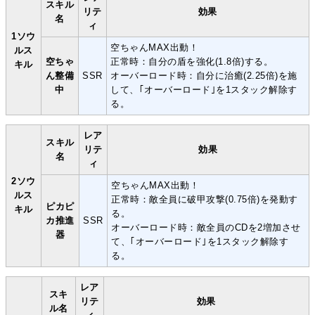
スキル
リテ
効果
名
ィ
1ソウ
空ちゃんMAX出動！
ルス
空ちゃ
正常時：自分の盾を強化(1.8倍)する。
キル
ん整備
SSR
オーバーロード時：自分に治癒(2.25倍)を施
中
して、｢オーバーロード｣を1スタック解除す
る。
レア
スキル
リテ
効果
名
ィ
2ソウ
空ちゃんMAX出動！
ルス
正常時：敵全員に破甲攻撃(0.75倍)を発動す
ピカピ
キル
る。
カ推進
SSR
オーバーロード時：敵全員のCDを2増加させ
器
て、｢オーバーロード｣を1スタック解除す
る。
レア
スキ
リテ
効果
ル名