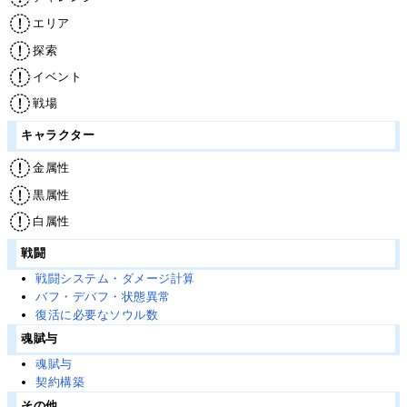
エリア
探索
イベント
戦場
キャラクター
金属性
黒属性
白属性
戦闘
戦闘システム・ダメージ計算
バフ・デバフ・状態異常
復活に必要なソウル数
魂賦与
魂賦与
契約構築
その他