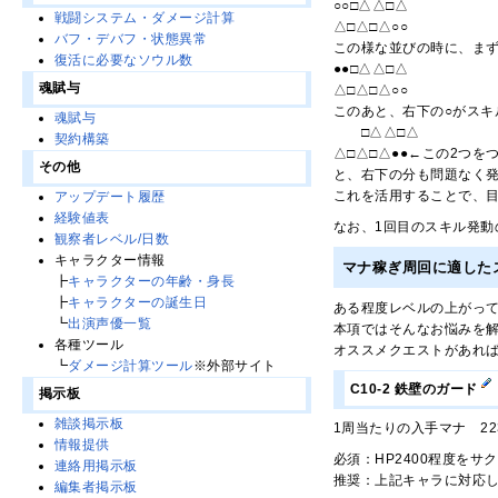
○○□△△□△
戦闘システム・ダメージ計算
△□△□△○○
バフ・デバフ・状態異常
この様な並びの時に、まず
復活に必要なソウル数
●●□△△□△
魂賦与
△□△□△○○
このあと、右下の○がスキ
魂賦与
□△△□△
契約構築
△□△□△●●←この2つを
その他
と、右下の分も問題なく
これを活用することで、目
アップデート履歴
経験値表
なお、1回目のスキル発動
観察者レベル/日数
キャラクター情報
マナ稼ぎ周回に適した
┣
キャラクターの年齢・身長
┣
キャラクターの誕生日
ある程度レベルの上がっ
┗
出演声優一覧
本項ではそんなお悩みを
各種ツール
オススメクエストがあれ
┗
ダメージ計算ツール
※外部サイト
C10-2 鉄壁のガード
掲示板
雑談掲示板
1周当たりの入手マナ 2232
情報提供
必須：HP2400程度を
連絡用掲示板
推奨：上記キャラに対応し
編集者掲示板