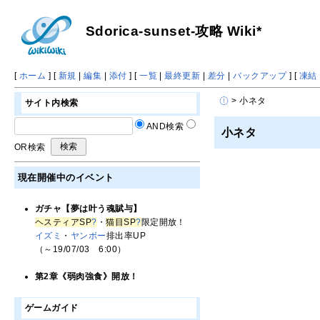
Sdorica-sunset-攻略 Wiki*
[
ホーム
] [
新規
|
編集
|
添付
] [
一覧
|
最終更新
|
差分
|
バックアップ
] [
凍結
> 小ネタ
サイト内検索
AND検索
小ネタ
OR検索
現在開催中のイベント
ガチャ【夢は叶う魂賦与】
ヘスティアSP
?
・
猫目SP
?
限定開放！
イズミ
・
ヤンボー
排出率UP
（～19/07/03 6:00）
第2章《弱肉強食》開放！
ゲームガイド