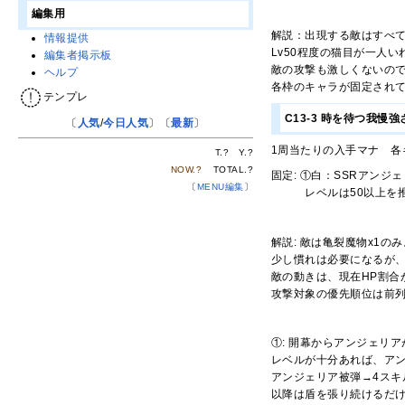
編集用
解説：出現する敵はすべて高
情報提供
Lv50程度の猫目が一人
編集者掲示板
敵の攻撃も激しくないの
ヘルプ
各枠のキャラが固定され
テンプレ
C13-3 時を待つ我慢強
〔
人気
/
今日人気
〕〔
最新
〕
1周当たりの入手マナ 各キャ
T.
?
Y.
?
NOW.
?
TOTAL.
?
固定: ①白：SSRアンジェ
〔
MENU編集
〕
レベルは50以上を推
解説: 敵は亀裂魔物x1のみ。H
少し慣れは必要になるが、
敵の動きは、現在HP割合が
攻撃対象の優先順位は前
①: 開幕からアンジェリ
レベルが十分あれば、ア
アンジェリア被弾→4スキ
以降は盾を張り続けるだ