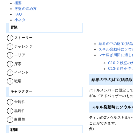
概要
序盤の進め方
FAQ
小ネタ
冒険
ストーリー
結界の中の財宝(結
チャレンジ
スキル発動時にソウ
マナ稼ぎ周回に適し
エリア
C10-2 鉄壁
探索
C13-3 時を
イベント
結界の中の財宝(結晶
戦場
バトルメンバーに設定し
キャラクター
ギルドアドバイザーのも
金属性
スキル発動時にソウル
黒属性
ティカの2ソウルスキル
白属性
ことができます。
例)
戦闘