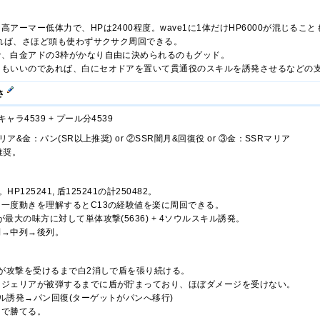
アーマー低体力で、HPは2400程度。wave1に1体だけHP6000が混じる
いれば、さほど頭も使わずサクサク周回できる。
で、白金アドの3枠がかなり自由に決められるのもグッド。
てもいいのであれば、白にセオドアを置いて貫通役のスキルを誘発させるなどの
さ
ラ4539 + プール分4539
リア&金：パン(SR以上推奨) or ②SSR闇月&回復役 or ③金：SSRマリア
奨。
P125241, 盾125241の計250482。
一度動きを理解するとC13の経験値を楽に周回できる。
最大の味方に対して単体攻撃(5636) + 4ソウルスキル誘発。
列→中列→後列。
アが攻撃を受けるまで白2消しで盾を張り続ける。
ンジェリアが被弾するまでに盾が貯まっており、ほぼダメージを受けない。
ル誘発→パン回復(ターゲットがパンへ移行)
けで勝てる。