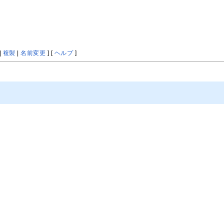
|
複製
|
名前変更
] [
ヘルプ
]