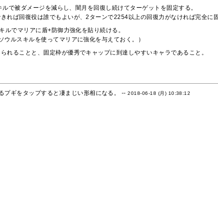
ルスキルで被ダメージを減らし、闇月を回復し続けてターゲットを固定する。
きれば回復役は誰でもよいが、2ターンで2254以上の回復力がなければ完全に
スキルでマリアに盾+防御力強化を貼り続ける。
2ソウルスキルを使ってマリアに強化を与えておく。）
められることと、固定枠が優秀でキャップに到達しやすいキャラであること。
るプギをタップすると凄まじい形相になる。 --
2018-06-18 (月) 10:38:12