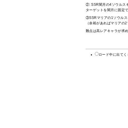
②: SSR闇月の4ソウ
ターゲットを闇月に固定で
③SSRマリアの1ソウル
（余裕があればマリアの
難点は高レアキャラが求
ロード中に出てく