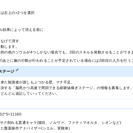
は左上の○2つを選択
ル効果によって消える前に
つなげて消す
発動します。
的の色のソウルが4つしかない場合でも、2回のスキルを発動させることができ
のあとに敵の行動が行われることが予定されている場合には2回目の入力を行う
ステージ
て来た観測者が誰しもぶつかる壁、マナ不足。
解決する「脳死かつ高速で周回できる経験値稼ぎステージ」の情報を募集します
ばどんどん追記していってください。
*5=11160
サクサク削れる貫通キャラ(猫目、ノルヴァ、ファティマオルタ、シオンなど)
た盤面操作アドバイザー(シエル、実験体)