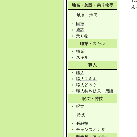
も
地名・施設・乗り物等
え
地名・地形
国家
施設
乗り物
職業・スキル
職業
スキル
職人
職人
職人スキル
職人どうぐ
職人特殊効果・用語
呪文・特技
呪文
特技
必殺技
チャンスとくぎ