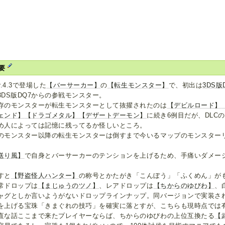
要
r.4.3で登場した
【バーサーカー】
の
【転生モンスター】
で、初出は
3DS版
3DS版DQ7からの参戦モンスター。
存のモンスターが転生モンスターとして抜擢されたのは
【デビルロード】
ェンド】
【ドラゴメタル】
【デザートデーモン】
に続き6例目だが、DLC
め人によっては記憶に残ってるか怪しいところ。
のモンスター以降の転生モンスターは倒すまで今いるマップのモンスター
送り風】
で自身とバーサーカーのテンションを上げるため、手痛いダメー
すと
【野盗怪人ハンター】
の称号とかたがき「こんぼう」「ふくめん」が
常ドロップは
【まじゅうのツノ】
、レアドロップは
【ちからのゆびわ】
、
ャグとしか言いようがないドロップラインナップ。同バージョンで実装さ
を上げる宝珠「きまぐれの技巧」を確実に落とすが、こちらも現時点では
直な話ここまで来たプレイヤーならば、ちからのゆびわの上位互換たる
【