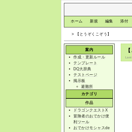
[
ホーム
|
新規
|
編集
|
添付
> 【とうぞくこぞう】
案内
【
作成・更新ルール
Last
テンプレート
DQ大辞典
テストページ
掲示板
避難所
カテゴリ
作品
ドラゴンクエストX
冒険者のおでかけ便
利ツール
おでかけモシャスde