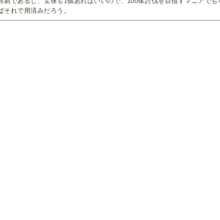
容易であるし、宝珠も1個あればいいので、100体討伐を目指すマニアで
ばそれで用済みだろう。