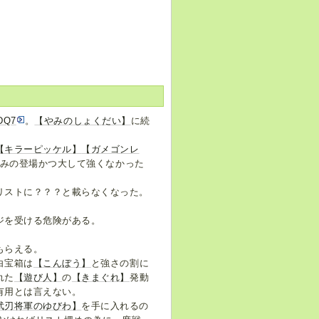
DQ7
。
【やみのしょくだい】
に続
【キラーピッケル】
【ガメゴンレ
のみの登場かつ大して強くなかった
リストに？？？と載らなくなった。
ジを受ける危険がある。
もらえる。
白宝箱は
【こんぼう】
と強さの割に
れた
【遊び人】
の
【きまぐれ】
発動
有用とは言えない。
武刃将軍のゆびわ】
を手に入れるの