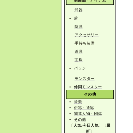
装備品・アイテム
武器
盾
防具
アクセサリー
手持ち装備
道具
宝珠
バッジ
モンスター
仲間モンスター
その他
音楽
俗称・通称
関連人物・団体
その他
〔
人気
/
今日人気
〕〔
最
新
〕