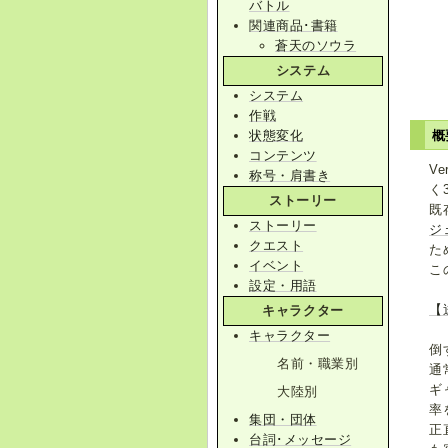
バトル
関連商品･書籍
蒼天のソウラ
システム
システム
作戦
状態変化
概
コンテンツ
Ve
称号・肩書き
く
ストーリー
既
ストーリー
ジ
クエスト
た
イベント
こ
設定・用語
【
キャラクター
キャラクター
倒
名前・職業別
通
ギ
大陸別
率
集団・団体
正
台詞･メッセージ