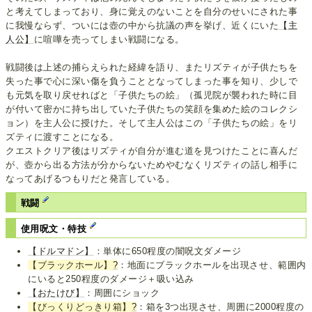
と考えてしまっており、身に覚えのないことを自分のせいにされた事
に我慢ならず、ついには壺の中から抗議の声を挙げ、近くにいた
【主
人公】
に喧嘩を売ってしまい戦闘になる。
戦闘後は上述の捕らえられた経緯を語り、またリズティが子供たちを
失った事で心に深い傷を負うこととなってしまった事を知り、少しで
も元気を取り戻せればと「子供たちの絵」（孤児院が襲われた時に目
が付いて密かに持ち出していた子供たちの笑顔を集めた絵のコレクシ
ョン）を主人公に授けた。そして主人公はこの「子供たちの絵」をリ
ズティに渡すことになる。
クエストクリア後はリズティが自分が進む道を見つけたことに喜んだ
が、壺から出る方法が分からないためやむなくリズティの話し相手に
なってあげるつもりだと発言している。
戦闘
使用呪文・特技
【ドルマドン】
：単体に650程度の闇呪文ダメージ
【ブラックホール】
?
：地面にブラックホールを出現させ、範囲内
にいると250程度のダメージ＋吸い込み
【おたけび】
：周囲にショック
【びっくりどっきり箱】
?
：箱を3つ出現させ、周囲に2000程度の