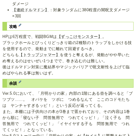
ダメージ
【連続ドルマドン】
：対象ランダムに380程度の闇呪文ダメージ
×3回
攻略
HPは6万程度で、戦闘BGMは
【ずっこけモンスター】
。
ブラックホールとびっくりどっきり箱の2種類のトラップをしかける技
を使用するので、発動までに離れて回避するべき。
どちらも
【トラップジャマー】
を使うと奪えるが、発動がやや早いた
め奪えるのはせいぜい1つまでで、巻き込むのは難しい。
後はドルマドン対策に魔結界やマジックバリアで呪文耐性を上げて臨
めばやられる事は無いはず。
余談
Ver.5.0において、「月明かりの家」内部の1階にある壺を調べると「ブ
ツブツ……。 オバケを ツボに つめるなんて ここのコドモたち
は ヤンチャすぎるッピ！」という反応が返ってくる。
また、本棚には子供向けの本が3巻まで置かれており、その内容は1巻
から順に「寝ない子 問答無用で つれてくッピ！」「泣く子も 問
答無用で つれてくッピ！」「イヤイヤする子も 問答無用で つれ
てくッピ！」となっている。
Ver.5.0ストーリー中に「月明かりの家」が
【ヤイル】
に襲撃されて入