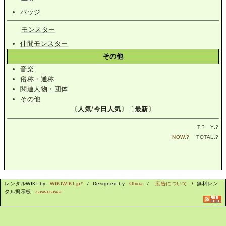
バッジ
モンスター
仲間モンスター
その他
音楽
俗称・通称
関連人物・団体
その他
〔
人気
/
今日人気
〕〔
最新
〕
T.
?
Y.
?
NOW.
?
TOTAL.
?
レンタルWIKI by
WIKIWIKI.jp*
/ Designed by
Olivia
/
広告について
/ 無料レン
タル掲示板
zawazawa