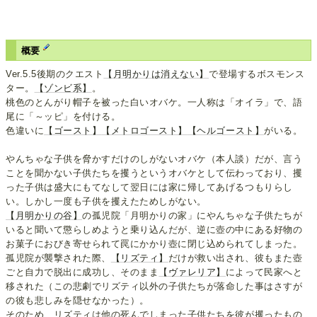
概要
Ver.5.5後期のクエスト
【月明かりは消えない】
で登場するボスモンス
ター。
【ゾンビ系】
。
桃色のとんがり帽子を被った白いオバケ。一人称は「オイラ」で、語
尾に「～ッピ」を付ける。
色違いに
【ゴースト】
【メトロゴースト】
【ヘルゴースト】
がいる。
やんちゃな子供を脅かすだけのしがないオバケ（本人談）だが、言う
ことを聞かない子供たちを攫うというオバケとして伝わっており、攫
った子供は盛大にもてなして翌日には家に帰してあげるつもりらし
い。しかし一度も子供を攫えたためしがない。
【月明かりの谷】
の孤児院「月明かりの家」にやんちゃな子供たちが
いると聞いて懲らしめようと乗り込んだが、逆に壺の中にある好物の
お菓子におびき寄せられて罠にかかり壺に閉じ込められてしまった。
孤児院が襲撃された際、
【リズティ】
だけが救い出され、彼もまた壺
ごと自力で脱出に成功し、そのまま
【ヴァレリア】
によって民家へと
移された（この悲劇でリズティ以外の子供たちが落命した事はさすが
の彼も悲しみを隠せなかった）。
そのため、リズティは他の死んでしまった子供たちを彼が攫ったもの