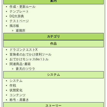
案内
作成・更新ルール
テンプレート
DQ大辞典
テストページ
掲示板
避難所
カテゴリ
作品
ドラゴンクエストX
冒険者のおでかけ便利ツール
おでかけモシャスdeバトル
関連商品･書籍
蒼天のソウラ
システム
システム
作戦
状態変化
コンテンツ
称号・肩書き
ストーリー