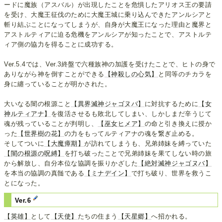
ードに魔族（アスバル）が出現したことを危惧したアリオス王の要請
を受け、大魔王征伐のために大魔王城に乗り込んできたアンルシアと
斬り結ぶことになってしまうが、自身が大魔王になった理由と魔界と
アストルティアに迫る危機をアンルシアが知ったことで、アストルテ
ィア側の協力を得ることに成功する。
Ver.5.4では、Ver.3終盤で六種族神の加護を受けたことで、ヒトの身で
ありながら神を倒すことができる
【神殺しの心気】
と同等のチカラを
身に纏っていることが明かされた。
大いなる闇の根源こと
【異界滅神ジャゴヌバ】
に対抗するために
【女
神ルティアナ】
を復活させるも敗北してしまい、しかしまだ辛うじて
魂が残っていることが判明し、
【巫女ヒメア】
の命と引き換えに授か
った
【世界樹の花】
の力をもってルティアナの魂を繋ぎ止める。
そしてついに
【大魔瘴期】
が訪れてしまうも、兄弟姉妹を縛っていた
【闇の根源の呪縛】
を打ち破ったことで兄弟姉妹を果てしない時の旅
から解放し、自分本位な協調を振りかざした
【絶対滅神ジャゴヌバ】
を本当の協調の真髄である
【ミナデイン】
で打ち破り、世界を救うこ
とになった。
Ver.6
【英雄】
として
【天使】
たちの住まう
【天星郷】
へ招かれる。