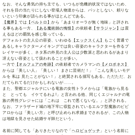
なお、そんな勇気の持ち主でも、いつもが危機的状況ではないため、
それを目の当たりにしない登場人物達からは、パッとしない、頼りな
いという印象が語られる事がほとんどである。
【魔界】
では
【ベルトロ】
から「あまりオーラが無く地味」と評され
る事もある一方、
【ある魔術師の悔恨】
の依頼者
【サラジャン】
は震
えるほどの覇気を感じ取っている。
デフォルトの主人公の容姿、いわゆる
【エックスくん】
もごく普通で
あるしキャラクターメイキングでは良い容姿のキャラクターを作るプ
レイヤーが多く、ネタ系の外見の主人公は少数派と思われるがあまり
冴えない容姿として扱われることが多い。
一方で
【オルフェアの奇跡】
の依頼者でカメラマンの
【メロポネス】
からは「美しい人」「美しい！ まさに芸術だ！」「こんな美しいモデ
ルを 私は 見たことがない！」と絶賛される描写もある。ただただ、お
だてられてるだけかもしれないが……。
また、聖都エジャルナにいる竜族の女性トラメからは「竜族から見る
と とっても イケてるわよ!」と言われる他、同じくエジャルナの竜
族の男性グレジャには「これは これで悪くないな。」と評される。
なお、ファラザード城の地下牢に収監されているエルフ型魔族のビビ
アロからは「美しい方」と呼び止められ求婚までされるが、この人物
は地獄を見させた結婚サギ師だという。
名前に関しても「ありきたりなので「
ヘロピョゲッチ
」という名前に