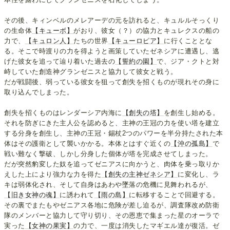
その後、キィンベルのメレアーデの元を訪れると、キュルルそっくり
の生命体
【キューボ】
がおり、彼女（？）の協力とキュレクスの船の
力で、
【キュロン人】
たちの世界
【キューロピア】
に行くこととな
る。そこで時渡りの力を得ようと画策していたゼネシアに遭遇し、逃
げた彼女を追って辿り着いた過去の
【誓約の園】
で、ジア・クトと対
峙していた創造神グランゼニスと協力して彼女と戦う。
だが戦闘後、弱っている彼女を狙って創失を招くものが現れその身に
取り込んでしまった。
創失を招くものはレンダーシア内海に
【創失の塔】
を創生し始める。
それを防ぎにきた主人公を認めると、主神の王冠の力を使い塔を建立
する分身を創生し、主神の王冠・錫杖2つのパワーを半分持たされた本
体はその護衛として襲いかかる。本体とはすぐ近くの
【沖の孤島】
で
戦い難なく撃破、しかし分身した個体が塔を完成させてしまった。
だが突然豹変した奴を追ってゼニアスに向かうと、肉体を乗っ取りか
えした上により強力な力を得た
【創失の主神ゼネシア】
に変化し、ラ
キは弱体化され、そして自身はあわや墜落の危機に見舞われるが、
【旧き女神の魂】
に誘われて
【雨の島】
に転移することで回避する。
その裏でまたもやゼニアス各地に危険が差し迫るが、調査隊改め防衛
隊のメンバーと協力して守り切り、その恩恵で集まった星のオーラで
実った
【女神の果実】
の力で、一度は消失したマギエル達が復活。ゼ