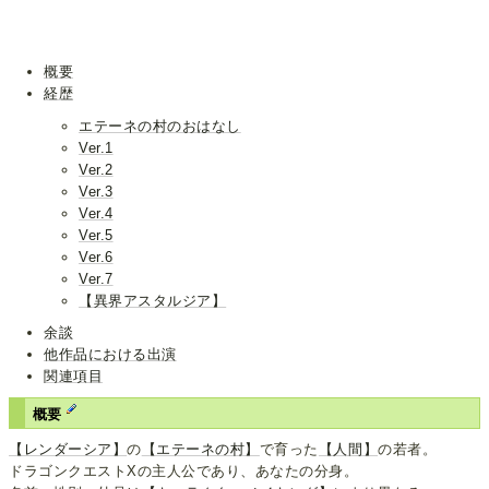
概要
経歴
エテーネの村のおはなし
Ver.1
Ver.2
Ver.3
Ver.4
Ver.5
Ver.6
Ver.7
【異界アスタルジア】
余談
他作品における出演
関連項目
概要
【レンダーシア】
の
【エテーネの村】
で育った
【人間】
の若者。
ドラゴンクエストXの主人公であり、あなたの分身。