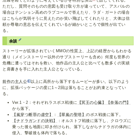
活躍を経てどのように考えているかを特別な演出
で話してくれる。
ただし、質問そのものの意図も受け取り方が違っていて、アスバルの
場合はテンション高めのラブコールで答えたり、ラダ・ガートの場合
はこちらが気弱そうに見えたのか笑い飛ばしてくれたりと、大体は信
頼か尊敬の意志を伝えてくれているが細かいところで個性が出てい
る。
余談
ストーリーが拡張されていくMMOの性質上、上記の経歴からもわかる
通り（メインストーリー以外のサブストーリーも含め）何度も世界の
危機に遭ってはそれを救い、他作品の主人公と比べても数多くの実績
と肩書きを手に入れた主人公となっている。
前作の主人公
以上に高所から落下するムービーが多い。以下のよう
に、拡張パッケージの度に1～2回は落ちることがお約束となってい
る。
Ver.1・2：それぞれラスボス戦後に
【冥王の心臓】
【奈落の門】
から落下。
【嵐穿つ断罪の虚空】
：
【翠嵐の聖塔】
のボス戦後に落下。
【ナドラガンドの決戦】
：オルストフ戦後に落下し、クロウズに
乗った後も地面に叩き付けられ、落下しながらナドラガの体内に
侵入、撃破後も体内で落ちる。