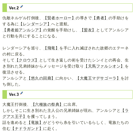
Ver.2
仇敵ネルゲル打倒後、
【賢者ホーロー】
の導きで
【勇者】
の手助けを
する為に
【レンダーシア】
へと渡航。
【勇者姫アンルシア】
の覚醒を手助けし、
【盟友】
としてアンルシア
と行動を共にすることになる。
レンダーシアを巡り、
【飛竜】
を手に入れ滅ぼされた故郷のエテーネ
の村に戻る。
そして
【クロウズ】
として生き返しの術を受けたシンイとの再会、生
き別れた兄弟姉妹からメッセージを受け取り
【天馬ファルシオン】
を
復活させる。
アンルシアと
【悠久の回廊】
に向かい、
【大魔王マデサゴーラ】
を討
ち倒した。
Ver.3
大魔王打倒後、
【六種族の祭典】
に出席。
しかしそこに生き別れた主人公の兄弟姉妹が現れ、アンルシアと
【ラ
グアス王子】
を攫ってしまう。
話を進めると
【竜族】
がどうやら糸を引いているらしく、竜族たちの
住む
【ナドラガンド】
に赴く。