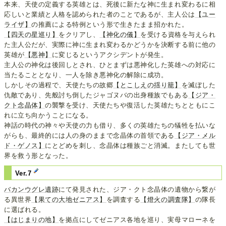
本来、天使の定義する英雄とは、死後に新たな神に生まれ変わるに相
応しいと業績と人格を認められた者のことであるが、主人公は
【ユー
ライザ】
の推薦による特例という形で生きたまま招かれた。
【四天の星巡り】
をクリアし、
【神化の儀】
を受ける資格を与えられ
た主人公だが、実際に神に生まれ変わるかどうかを決断する前に他の
英雄が
【悪神】
に変じるというアクシデントが発生。
主人公の神化は後回しとされ、ひとまずは悪神化した英雄への対応に
当たることとなり、一人を除き悪神化の解除に成功。
しかしその過程で、天使たちの故郷
【とこしえの揺り籠】
を滅ぼした
仇敵であり、先般討ち倒したジャゴヌバの出身種族でもある
【ジア・
クト念晶体】
の襲撃を受け、天使たちや復活した英雄たちとともにこ
れに立ち向かうことになる。
神話の時代の神々や天使の力も借り、多くの英雄たちの犠牲を払いな
がらも、最終的には人の身のままで念晶体の首領である
【ジア・メル
ド・ゲノス】
にとどめを刺し、念晶体は種族ごと消滅。またしても世
界を救う形となった。
Ver.7
バカンウグレ遺跡
にて発見された、ジア・クト念晶体の遺物から繋が
る異世界
【果ての大地ゼニアス】
を調査する
【燈火の調査隊】
の隊長
に選ばれる。
【はじまりの地】
を拠点にしてゼニアス各地を巡り、実母マローネを