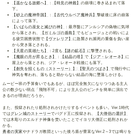
【遥かなる故郷へ】
：
【時見の神殿】
の崩壊に巻き込まれて落
下。
【砂上の魔神帝国】
：
【古代ウルベア魔神兵】
撃破後に床の崩落
によって落下。
【いばらの巫女と滅びの神】
：最序盤にアンルシアの偽物に気球
から落とされ、
【ガミルゴの盾島】
でもピュージュとの戦いによ
る疲労困憊状態で
【ヴァレリア】
に急襲され瀕死の重傷を負い崖
から突き落とされる。
【天星の英雄たち】
：2度も
【謎の鉱石】
に撃墜される。
【魔眼の月が昇るとき】
：
【結晶の塔】
で
【ジア・レオーネ】
に
屋上から落とされ、ジア・レオーネ戦後にも落下。
【創失を招くもの（ストーリー）】
:
【聖天のつばさ】
で飛行中に
神気を奪われ、落ちると助からない結晶の海に墜落しかける。
ムービー班の予算食いでもあるが、ほぼ完全無欠になりつつある主人
公の数少ない弱点「飛翔不可」により主人公のピンチを簡単に演出で
きるのが理由だろうか。
また、投獄されたり処刑されかけたりするイベントも多い。Ver.1時代
では
グレン城のストーリー
でバグド王に投獄され、
【大僧侶の選択】
では木彫りのエルドナ神像を焚いたことでイヨリ大僧正に処刑されか
かる。
勇者の実家
やナドラガ教団といった後ろ盾が豊富なVer.2～3では鳴りを