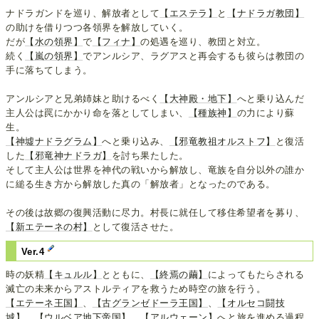
ナドラガンドを巡り、解放者として
【エステラ】
と
【ナドラガ教団】
の助けを借りつつ各領界を解放していく。
だが
【水の領界】
で
【フィナ】
の処遇を巡り、教団と対立。
続く
【嵐の領界】
でアンルシア、ラグアスと再会するも彼らは教団の
手に落ちてしまう。
アンルシアと兄弟姉妹と助けるべく
【大神殿・地下】
へと乗り込んだ
主人公は罠にかかり命を落としてしまい、
【種族神】
の力により蘇
生。
【神墟ナドラグラム】
へと乗り込み、
【邪竜教祖オルストフ】
と復活
した
【邪竜神ナドラガ】
を討ち果たした。
そして主人公は世界を神代の戦いから解放し、竜族を自分以外の誰か
に縋る生き方から解放した真の「解放者」となったのである。
その後は故郷の復興活動に尽力。村長に就任して移住希望者を募り、
【新エテーネの村】
として復活させた。
Ver.4
時の妖精
【キュルル】
とともに、
【終焉の繭】
によってもたらされる
滅亡の未来からアストルティアを救うため時空の旅を行う。
【エテーネ王国】
、
【古グランゼドーラ王国】
、
【オルセコ闘技
城】
、
【ウルベア地下帝国】
、
【アルウェーン】
へと旅を進める過程