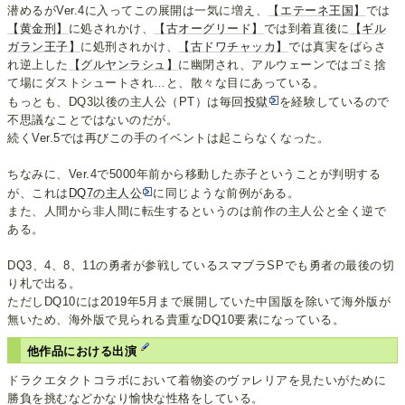
潜めるがVer.4に入ってこの展開は一気に増え、
【エテーネ王国】
では
【黄金刑】
に処されかけ、
【古オーグリード】
では到着直後に
【ギル
ガラン王子】
に処刑されかけ、
【古ドワチャッカ】
では真実をばらさ
れ逆上した
【グルヤンラシュ】
に幽閉され、アルウェーンではゴミ捨
て場にダストシュートされ…と、散々な目にあっている。
もっとも、DQ3以後の主人公（PT）は毎回
投獄
を経験しているので
不思議なことではないのだが。
続くVer.5では再びこの手のイベントは起こらなくなった。
ちなみに、Ver.4で5000年前から移動した赤子ということが判明する
が、これは
DQ7の主人公
に同じような前例がある。
また、人間から非人間に転生するというのは前作の主人公と全く逆で
ある。
DQ3、4、8、11の勇者が参戦しているスマブラSPでも勇者の最後の切
り札で出る。
ただしDQ10には2019年5月まで展開していた中国版を除いて海外版が
無いため、海外版で見られる貴重なDQ10要素になっている。
他作品における出演
ドラクエタクトコラボにおいて着物姿のヴァレリアを見たいがために
勝負を挑むなどかなり愉快な性格をしている。