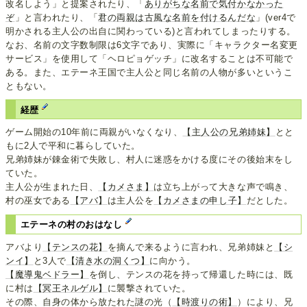
改名しよう」と提案されたり、「
ありがちな名前で気付かなかった
ぞ
」と言われたり、「
君の両親は古風な名前を付けるんだな
」(ver4で
明かされる主人公の出自に関わっている)と言われてしまったりする。
なお、名前の文字数制限は6文字であり、実際に「キャラクター名変更
サービス」を使用して「ヘロピョゲッチ」に改名することは不可能で
ある。また、エテーネ王国で主人公と同じ名前の人物が多いというこ
ともない。
経歴
ゲーム開始の10年前に両親がいなくなり、
【主人公の兄弟姉妹】
とと
もに2人で平和に暮らしていた。
兄弟姉妹が錬金術で失敗し、村人に迷惑をかける度にその後始末をし
ていた。
主人公が生まれた日、
【カメさま】
は立ち上がって大きな声で鳴き、
村の巫女である
【アバ】
は主人公を
【カメさまの申し子】
だとした。
エテーネの村のおはなし
アバより
【テンスの花】
を摘んで来るように言われ、兄弟姉妹と
【シ
ンイ】
と3人で
【清き水の洞くつ】
に向かう。
【魔導鬼ベドラー】
を倒し、テンスの花を持って帰還した時には、既
に村は
【冥王ネルゲル】
に襲撃されていた。
その際、自身の体から放たれた謎の光（
【時渡りの術】
）により、兄