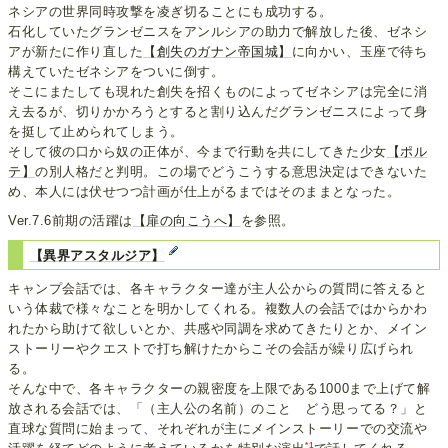
ネシアの世界同時攻撃を凌ぎ切ることにも成功する。
石化していたグランゼニスをアンルシアの助力で解放した後、ゼネシ
アが新たに作り直した
【創失のガナン帝国城】
に向かい、玉座で待ち
構えていたゼネシアをついに倒す。
そこにまたしても現れた創失を招くものによってゼネシアは完全に消
え去るが、切りかかろうとすると割り込んだグランゼニスによって身
を挺して止められてしまう。
そして彼の口から奴の正体が、今まで行動を共にしてきた少女
【ポル
テ】
の別人格だと判明。この場でどうこうする意思決定はできないた
め、本人には伏せつつ計画が仕上がるまではそのままとなった。
Ver.7.6前期の活躍は
【扉の向こうへ】
を参照。
【異界アスタルジア】
キャンプ会話では、各キャラクター達が主人公からの質問に答えると
いう体裁で様々なことを明かしてくれる。複数人の会話ではからかわ
れたから助けて欲しいとか、共感や同調を求めてきたりとか、メイン
ストーリーやクエストで打ち解けたからこその会話が繰り広げられ
る。
そんな中で、各キャラクターの親密度を上限である1000まで上げて解
放される会話では、「（主人公の名前）のこと どう思ってる？」と
直球な質問に始まって、それぞれが主にメインストーリーでの交流や
*1