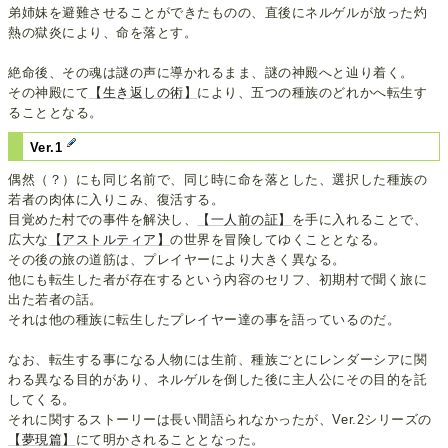
弟姉妹を避難させることができたものの、直後にネルゲルが放った灼
熱の獄炎により、命を落とす。
絶命後、その魂は謎の声に導かれるまま、謎の神殿へと辿り着く。
その神殿にて
【生き返しの術】
により、五つの種族のどれかへ転生す
ることとなる。
Ver.1
偶然（？）にも同じ名前で、同じ時に命を落とした、選択した種族の
若者の肉体に入りこみ、復活する。
目覚めた村での事件を解決し、
【一人前の証】
を手に入れることで、
広大な
【アストルティア】
の世界を冒険してゆくこととなる。
その後の旅の道筋は、プレイヤーにより大きく異なる。
他にも転生した者が存在するという内容のセリフ、初期村で聞く旅に
出た若者の話。
それは他の種族に転生したプレイヤー達の事を語っているのだ。
なお、転生する事になる人物には生前、種族ごとにレンダーシアに関
わる異なる目的があり、ネルゲルを倒した後に主人公にその目的を託
してくる。
それに関するストーリーは長い間語られなかったが、Ver.2シリーズの
【夢現篇】
にて明かされることとなった。