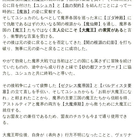
公に目を付けた
【ユシュカ】
と
【血の契約】
を結んだことによって一
時的に
【魔族】
の姿に変貌する。
そしてユシュカのしもべとして魔界各国を巡った末に
【ゴダ神殿】
に
て仇敵であるはずの大いなる闇の根源から
【魔仙卿】
を通し、魔界各
国の
【魔王】
たちではなく
主人公にこそ
【大魔王】
の素質がある
と言
う、衝撃的な言葉を受ける。
その後は元の姿に戻ることを否定してきた
【闇の根源の幻影】
を打ち
破り、無事に元の姿へと戻ることに成功した。
やがて勃発した魔界大戦では当初はどこの国にも属さずに冒険を続け
ていたものの、途中から成り行きと縁で
【砂の都ファラザード】
に協
力し、ユシュカと共に終戦へと導いた。
その後戦争によって疲弊した
【ゼクレス魔導国】
と
【バルディスタ要
塞】
の立て直しを手伝い、そしてユシュカからも「お前が大魔王にな
れ」と頼まれたことから、魔界の主要三国の魔王たちから信頼を得、
アストルティアと魔界の両方を
【大魔瘴期】
から救うために大魔王に
就任する。
なお盟友との兼任であるため、盟友のチカラも今まで通り使用でき
る。
大魔王即位後、自身が（表向き）行方不明になったことと、ヴェリナ