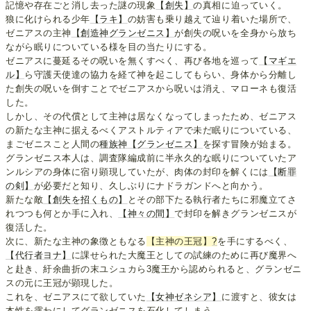
記憶や存在ごと消し去った謎の現象
【創失】
の真相に迫っていく。
狼に化けられる少年
【ラキ】
の妨害も乗り越えて辿り着いた場所で、
ゼニアスの主神
【創造神グランゼニス】
が創失の呪いを全身から放ち
ながら眠りについている様を目の当たりにする。
ゼニアスに蔓延るその呪いを無くすべく、再び各地を巡って
【マギエ
ル】
ら守護天使達の協力を経て神を起こしてもらい、身体から分離し
た創失の呪いを倒すことでゼニアスから呪いは消え、マローネも復活
した。
しかし、その代償として主神は居なくなってしまったため、ゼニアス
の新たな主神に据えるべくアストルティアで未だ眠りについている、
まごゼニスこと人間の
種族神
【グランゼニス】
を探す冒険が始まる。
グランゼニス本人は、調査隊編成前に半永久的な眠りについていたア
ンルシアの身体に宿り顕現していたが、肉体の封印を解くには
【断罪
の剣】
が必要だと知り、久しぶりにナドラガンドへと向かう。
新たな敵
【創失を招くもの】
とその部下たる執行者たちに邪魔立てさ
れつつも何とか手に入れ、
【神々の間】
で封印を解きグランゼニスが
復活した。
次に、新たな主神の象徴ともなる
【主神の王冠】
?
を手にするべく、
【代行者ヨナ】
に課せられた大魔王としての試練のために再び魔界へ
と赴き、紆余曲折の末ユシュカら3魔王から認められると、グランゼニ
スの元に王冠が顕現した。
これを、ゼニアスにて欲していた
【女神ゼネシア】
に渡すと、彼女は
本性を露わにしてグランゼニスを石化してしまう。