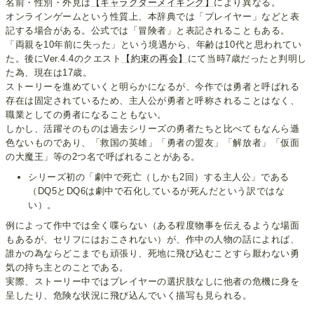
名前・性別・外見は
【キャラクターメイキング】
により異なる。
オンラインゲームという性質上、本辞典では「プレイヤー」などと表
記する場合がある。公式では「冒険者」と表記されることもある。
「両親を10年前に失った」という境遇から、年齢は10代と思われてい
た。後にVer.4.4のクエスト
【約束の再会】
にて当時7歳だったと判明し
た為、現在は17歳。
ストーリーを進めていくと明らかになるが、今作では勇者と呼ばれる
存在は固定されているため、主人公が勇者と呼称されることはなく、
職業としての勇者になることもない。
しかし、活躍そのものは過去シリーズの勇者たちと比べてもなんら遜
色ないものであり、「救国の英雄」「勇者の盟友」「解放者」「仮面
の大魔王」等の2つ名で呼ばれることがある。
シリーズ初の「劇中で死亡（しかも2回）する主人公」である
（DQ5とDQ6は劇中で石化しているが死んだという訳ではな
い）。
例によって作中では全く喋らない（ある程度物事を伝えるような場面
もあるが、セリフにはおこされない）が、作中の人物の話によれば、
誰かの為ならどこまでも頑張り、死地に飛び込むことすら厭わない勇
気の持ち主とのことである。
実際、ストーリー中ではプレイヤーの選択肢なしに他者の危機に身を
呈したり、危険な状況に飛び込んでいく描写も見られる。