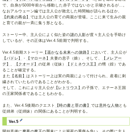
で、自身が5000年前から移動した赤子ではないかと示唆されるが…。
なおアルウェーン編では主人公が敗北した時間軸が語られるほか、
【約束の再会】
では主人公の育ての両親が登場。ここに来て生みの親
と育ての親が一斉に集う形となる。
ストーリー中、主人公によく似た姿の
謎の人影
が度々主人公を手助け
しているが、その正体はVer.4.5前期で判明する。
Ver.4.5前期ストーリー
【遥かなる未来への旅路】
において、主人公が
【パドレ】
・
【マローネ】
夫妻の息子（娘）、そして、
【メレアー
デ】
、
【クオード】
の従弟（従妹）
【ドミネウス王】
の甥（姪）であ
ることが確定する。
また
【名前】
はストーリー上は実の両親によって付けられ、産着に刺
繍されていたものであることがわかる。
そして、これにより主人公が
【レトリウス】
の子孫で、エテーネ王国
の王家関係者であることもわかる。
また、Ver.4.5後期のクエスト
【時の書と罪の書】
では
意外な人物
とも
従姉弟（従姉妹）の関係にあることが判明する。
Ver.5
開始直後に
魔界の魔王
の襲来により瀕死の重傷を負い、その際に主人