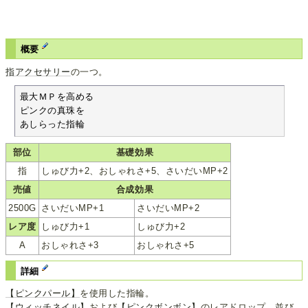
概要
指アクセサリー
の一つ。
最大ＭＰを高める

ピンクの真珠を

あしらった指輪
部位
基礎効果
指
しゅび力+2、おしゃれさ+5、さいだいMP+2
売値
合成効果
2500G
さいだいMP+1
さいだいMP+2
レア度
しゅび力+1
しゅび力+2
A
おしゃれさ+3
おしゃれさ+5
詳細
【ピンクパール】
を使用した指輪。
【ウィッチネイル】
および
【ピンクボンボン】
のレアドロップ、並び