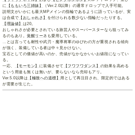
に
【ももいろ三姉妹】
（Ver.2.0以降）の通常ドロップで入手可能。
説明文がいかにも最大MPメインの指輪であるように語っているが、実
は合成で
【おしゃれさ】
を付けられる数少ない指輪だったりする。
【理論値】
は20。
おしゃれさが必要とされている旅芸人やスーパースターなら狙ってみ
るのもあり。
覚醒リーネ
も愛用している。
…とは言っても耐性や武刃・魔導将軍のゆびわの方が重視される傾向
が強く、装備している者は中々見かけない。
宝石としての価値が高いのか、売値がなかなかいいお値段になってい
る。
一応、
【モーモン】
に装備させて
【フワフワダンス】
の効果を高める
という用途も無くは無いが、要らないなら売却もアリ。
Ver.5.0以降は
【極致への道標】
用として再注目され、限定的ではある
が需要が生じた。