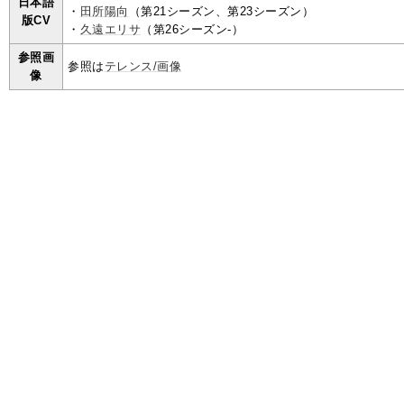
日本語
・
田所陽向
（第21シーズン、第23シーズン）
版CV
・
久遠エリサ
（第26シーズン-）
参照画
参照は
テレンス/画像
像