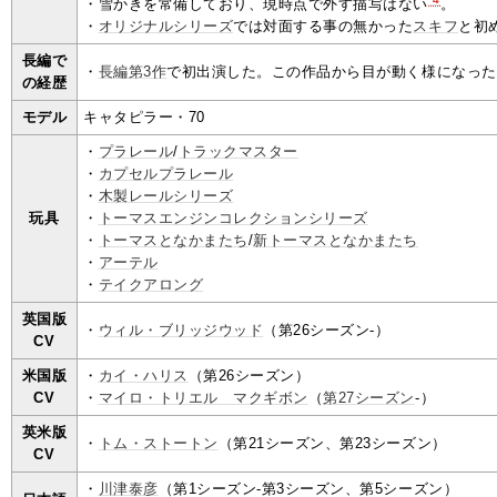
・雪かきを常備しており、現時点で外す描写はない
。
・
オリジナルシリーズ
では対面する事の無かった
スキフ
と初
長編で
・
長編第3作
で初出演した。この作品から目が動く様になった
の経歴
モデル
キャタピラー・70
・
プラレール
/
トラックマスター
・
カプセルプラレール
・
木製レールシリーズ
玩具
・
トーマスエンジンコレクションシリーズ
・
トーマスとなかまたち
/
新トーマスとなかまたち
・
アーテル
・
テイクアロング
英国版
・
ウィル・ブリッジウッド
（第26シーズン-）
CV
米国版
・
カイ・ハリス
（第26シーズン）
CV
・
マイロ・トリエル゠マクギボン
（
第27シーズン
-）
英米版
・
トム・ストートン
（第21シーズン、第23シーズン）
CV
・
川津泰彦
（第1シーズン-第3シーズン、第5シーズン）