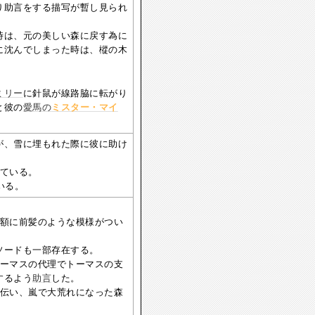
り助言をする描写が暫し見られ
時は、元の美しい森に戻す為に
に沈んでしまった時は、樅の木
ミリー
に針鼠が線路脇に転がり
と彼の
愛馬の
ミスター・マイ
が、雪に埋もれた際に彼に助け
いている。
いる。
に額に前髪のような模様がつい
ソードも一部存在する。
ーマスの代理でトーマスの支
するよう
助言
した。
伝い、嵐で大荒れになった森