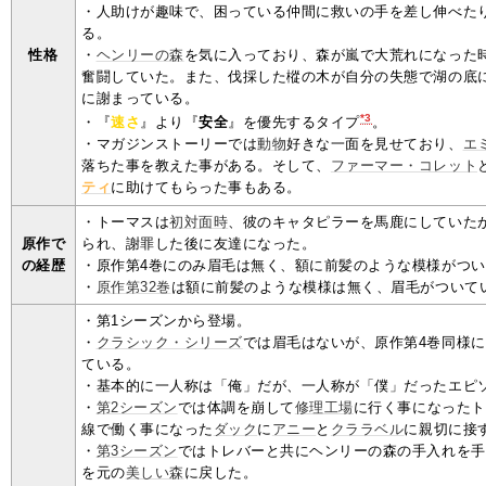
・人助けが趣味で、困っている仲間に救いの手を差し伸べた
る。
性格
・
ヘンリーの森
を気に入っており、森が嵐で大荒れになった
奮闘していた。また、伐採した樅の木が自分の失態で湖の底
に謝まっている。
*3
・『
速さ
』より『
安全
』を優先するタイプ
。
・マガジンストーリーでは
動物
好きな一面を見せており、
エ
落ちた事を教えた事がある。そして、
ファーマー・コレット
ティ
に助けてもらった事もある。
・トーマスは
初対面時
、彼のキャタピラーを馬鹿にしていた
原作で
られ、謝罪した後に友達になった。
の経歴
・原作第4巻にのみ眉毛は無く、額に前髪のような模様がつ
・
原作第32巻
は額に前髪のような模様は無く、眉毛がついて
・第1シーズンから登場。
・
クラシック・シリーズ
では眉毛はないが、原作第4巻同様
ている。
・基本的に一人称は「俺」だが、一人称が「僕」だったエピ
・
第2シーズン
では体調を崩して
修理工場
に行く事になったト
線で働く事になった
ダック
に
アニー
と
クララベル
に親切に接
・
第3シーズン
ではトレバーと共にヘンリーの森の手入れを手
を元の
美しい森
に戻した。