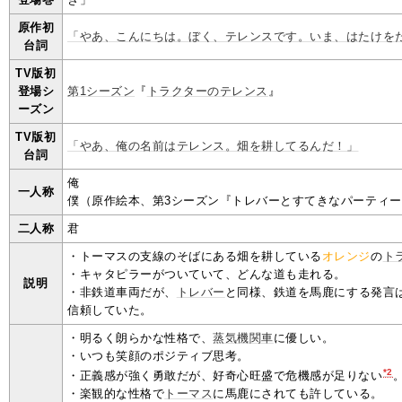
原作初
「やあ、こんにちは。ぼく、テレンスです。いま、はたけを
台詞
TV版初
登場シ
第1シーズン
『
トラクターのテレンス
』
ーズン
TV版初
「やあ、俺の名前はテレンス。畑を耕してるんだ！」
台詞
俺
一人称
僕（原作絵本、第3シーズン『トレバーとすてきなパーティ
二人称
君
・トーマスの支線のそばにある畑を耕している
オレンジ
の
ト
・キャタピラーがついていて、どんな道も走れる。
説明
・非鉄道車両だが、
トレバー
と同様、鉄道を馬鹿にする発言
信頼していた。
・明るく朗らかな性格で、
蒸気機関車
に優しい。
・いつも笑顔のポジティブ思考。
*2
・正義感が強く勇敢だが、好奇心旺盛で危機感が足りない
・楽観的な性格で
トーマス
に馬鹿にされても許している。