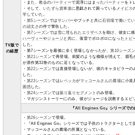
・また、
教会
の
パーティー
で泥濘にはまった
バーティー
をト
・そして、
いたずら貨車達
に悪戯されて困っている
メイビス
学
していた。
・
第5シーズン
では
サンパー
やブッチと共に
石切場
で
働いてい
の頑丈さ
の件で警告した。
・
第7シーズン
では
雪に埋もれた
エリザベス
を助け、彼女に感
ハーヴィー
や
ジョージ
と共に、落雷でボロボロになった
トビ
した。
TV版で
・第7シーズンを最後に全く登場しなかったが、
第10シーズ
の経歴
・
第21シーズン
で再登場。前髪のような模様が消えて、眉毛
が原作第32巻のものに近くなっている。
・
第22シーズン
では直接登場しないが、彼のキャタピラーの
した。
・
第23シーズン
では
レベッカ
が
マッコールさんの農場
に小道
困惑
した。
・
第24シーズン
では
振り返り
セグメント
のみ登場。
・マガジンストーリーにのみ、彼がジョージを説教するエピ
『
All Engines Go
』シリーズでの
・
第26シーズン
で登場。
・『All Engines Go』シリーズでは子供のトラクターと
・マッコールさんの農場の所属となっている。
*4