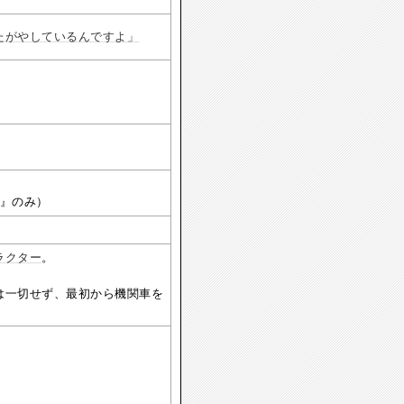
たがやしているんですよ」
ー』のみ）
ラクター
。
は一切せず、最初から機関車を
。