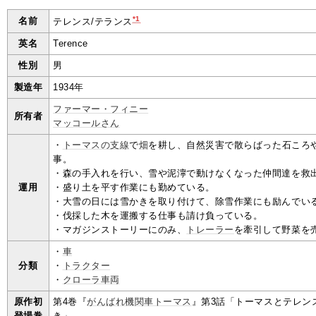
*1
名前
テレンス/テランス
英名
Terence
性別
男
製造年
1934年
ファーマー・フィニー
所有者
マッコールさん
・
トーマスの支線
で
畑
を耕し、自然災害で散らばった石ころ
事。
・森の手入れを行い、雪や泥濘で動けなくなった仲間達を救
運用
・盛り土を平す作業にも勤めている。
・大雪の日には雪かきを取り付けて、除雪作業にも励んでい
・伐採した木を運搬する仕事も請け負っている。
・マガジンストーリーにのみ、
トレーラー
を牽引して野菜を
・
車
分類
・
トラクター
・
クローラ車両
原作初
第4巻『
がんばれ機関車トーマス
』第3話「トーマスとテレン
登場巻
き」