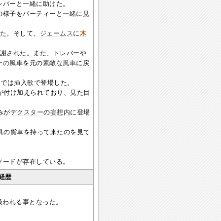
レバーと一緒に助けた。
の様子をバーティーと一緒に
見
た
。そして、
ジェームス
に
木
謝された。また、トレバーや
ーの風車
を元の
素敵な風車
に戻
ン
では挿入歌で登場した。
が付け加えられており、見た目
みが
デクスター
の
妄想内
に登場
具の貨車を持って来たのを見て
ソードが存在している。
経歴
して扱われる事となった。