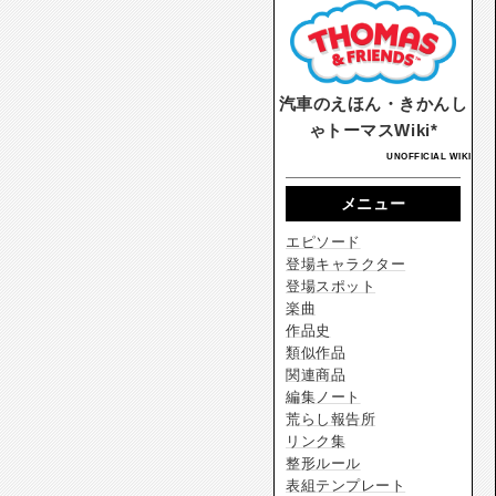
汽車のえほん・きかんし
ゃトーマスWiki*
UNOFFICIAL WIKI
メニュー
エピソード
登場キャラクター
登場スポット
楽曲
作品史
類似作品
関連商品
編集ノート
荒らし報告所
リンク集
整形ルール
表組テンプレート