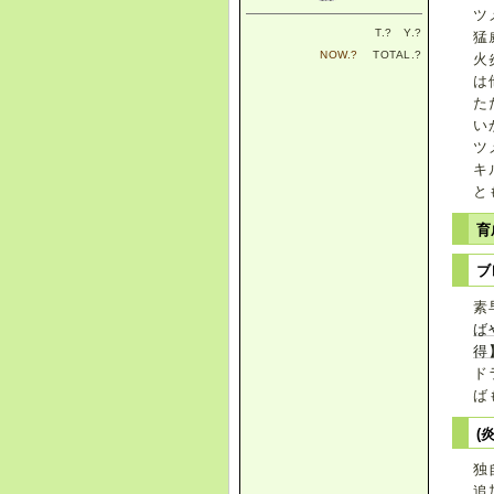
ツ
T.
?
Y.
?
猛
NOW.
?
TOTAL.
?
火
は
た
い
ツ
キ
と
育
素
ば
得
ド
ば
(
独
追