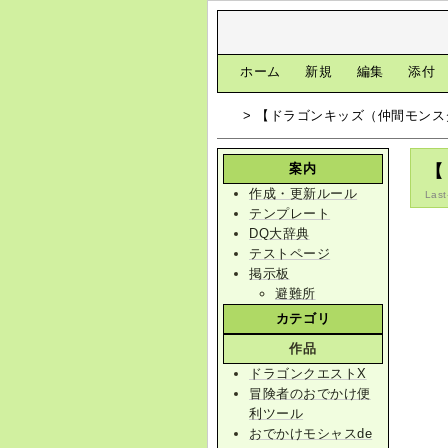
[
ホーム
|
新規
|
編集
|
添付
> 【ドラゴンキッズ（仲間モンス
案内
【
作成・更新ルール
Last
テンプレート
DQ大辞典
テストページ
掲示板
避難所
カテゴリ
作品
ドラゴンクエストX
冒険者のおでかけ便
利ツール
おでかけモシャスde