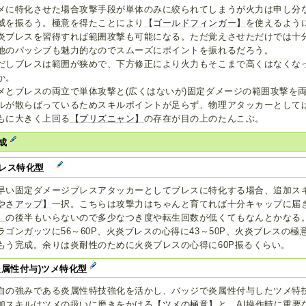
メに特化させた場合攻撃手段が単体のみに絞られてしまうが火力は申し分
威を振るう。極意を得たことにより
【ゴールドフィンガー】
を使えるよう
炎ブレスを習得すれば範囲攻撃も可能になる。ただ覚えさせただけでは十
他のパッシブも魅力的なのでスムーズにポイントを振れるだろう。
だしブレスは範囲が狭めで、下方修正により火力もそこまで高くはなくな
か。
メとブレスの両立で単体攻撃と(広くはないが)固定ダメージの範囲攻撃を
ルが散らばっているためスキルポイントが足らず、物理アタッカーとしては
もに大きく上回る
【プリズニャン】
の存在が目の上のたんこぶ。
成
ブレス特化型
早い固定ダメージブレスアタッカーとしてブレスに特化する場合、追加ス
やさアップ】
一択。こちらは攻撃力はちゃんと育てれば十分キャップに届
】
の後半もいらないので多少なつき度や転生回数が低くてもなんとかなる
ラゴンガッツに56～60P、火炎ブレスの心得に43～50P、火炎ブレスの極
もう完成。余りは炎耐性のために火炎ブレスの心得に60P振るくらい。
炎属性付与)ツメ特化型
自の強みである炎属性特技強化を活かし、バッジで炎属性付与したツメ特
加スキルはツメの扱いに磨きをかける
【ツメの極意】
と、AI操作時に重