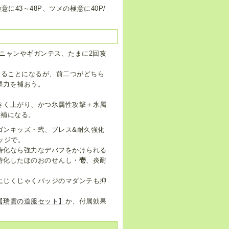
に43～48P、ツメの極意に40P/
ニャンやギガンテス、たまに2回攻
することになるが、前二つがどちら
撃力を補おう。
きく上がり、かつ氷属性攻撃＋氷属
候補になる。
ゴンキッズ・弐、ブレス&耐久強化
ッジで。
特化なら強力なデバフをかけられる
特化したほのおのせんし・
壱
、炎耐
にじくじゃくバッジのマダンテも抑
【瑞雲の道服セット】
か、付属効果