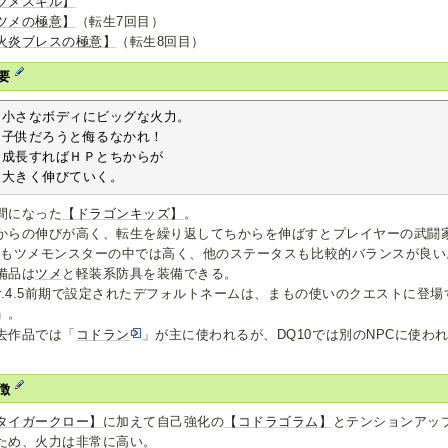
ツメスキル】
ツメの極意】
（転生7回目）
火炎ブレスの極意】
（転生8回目）
要
小さなボディにビッグな火力。

子供だろうと侮るなかれ！

成長すればＨＰとちからが

大きく伸びていく。
間になった
【ドラゴンキッズ】
。
からの伸びが高く、転生を繰り返してちからを伸ばすとプレイヤーの武闘
Pもツメモンスターの中では高く、他のステータスも比較的バランスが良い
備品は
ツメ
と軽装系防具を装備できる。
er.4.5前期で設定されたデフォルトネームは、まもの使いのクエストに登場
」。
去作品では「
コドラン
」が主に使われるが、DQ10では別のNPCに使わ
た。
徴
タイガークロー】
に加えて自己強化の
【コドラゴラム】
とテンションアッ
ため、火力は非常に高い。