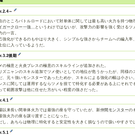
遷
r.2.4～
在のところバトルロードにおいて対単体に関しては最も高い火力を持つ物
イガークロー一強…
というわけではないが、攻撃力の影響を強く受けるツ
力の一言。
己強化ができるのもやはり大きく、シンプルな強さからチームへの編入率
上位に入っているようだ。
er.3.2後期
メの極意と火炎ブレスの極意のスキルラインが追加された。
リズニャンのスキル追加でツメ使いとしての地位が危うかったが、同様の
だ、元々強いモンスターであったためか、スキルによる強化の幅は小さい
レスに関しては運用するならツメを捨てて特化する必要がある上にそれで
って範囲攻撃は他に任せた方がいい程度の強さだった。
r.4.1
場以来長い間単体火力では最強の座を守っていたが、新
仲間モンスター
の
最強火力の座を譲り渡すことになった。
だし、あちらは物理に特化すると安定性を大きく損なうので扱いやすさで
r.5.1