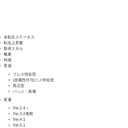
未転生ステータス
転生上昇量
取得スキル
概要
特徴
育成
ブレス特化型
(炎属性付与)ツメ特化型
両立型
バッジ・装備
変遷
Ver.2.4～
Ver.3.2後期
Ver.4.1
Ver.5.1