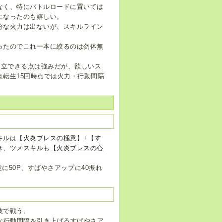
なく、特にバトルロードに置いては
になったのも嬉しい。
分な火力は出ないが、スキルライン
ったのでこれ一本に絞るのは勿体無
両立できる点は強みだが、欲しいス
転生15回時点では火力・行動間隔
キルは
【火炎ブレスの極意】
+
【す
き、ツメスキルも
【火炎ブレスの心
。
意に50P、すばやさアップに40振れ
技で戦う。
要な行動間隔を引き上げるすばやさア