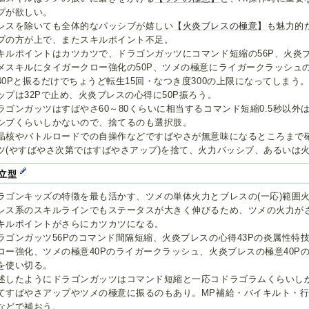
プが欲しい。
レスを除いても全体的なパッシブが嬉しい
【火炎ブレスの極意】
も魅力的
プの方が上で、またスキルポイント不足。
キルポイントはカツカツで、ドラゴンガッツにコマンド短縮の56P、火炎ブ
メスキルにタイガークロー強化の50P、ツメの極意にライガークラッシュの
40Pと振るだけでちょうど転生15回・なつき度300の上限になってしま
ップは32Pで止め、火炎ブレスの心得に50P振ろう。
ラゴンガッツはすばやさ60～80くらいに相当するコマンド短縮0.5秒以外
シブくらいしかないので、捨てるのも選択肢。
晶核やバトルロードでの自操作などですばやさが無意味になるところまで
ツ(やすばやさ次第ではすばやさアップ)を捨て、火力パッシブ、あるいは
立型
ラゴンキッズの特徴を最も活かす、ツメの単体火力とブレスの(一応)範囲
レス系のスキルラインでもステータスが大きく伸びるため、ツメの火力が
キルポイントがさらにカツカツになる。
ラゴンガッツ56Pのコマンド間隔短縮、火炎ブレスの心得43Pの炎属性特技
ロー強化、ツメの極意40Pのライガークラッシュ、火炎ブレスの極意40P
を使い切る。
述したようにドラゴンガッツはコマンド短縮と一応コドラゴラムくらいし
てすばやさアップやツメの極意に振るのもあり。MP補給・バイキルト・
などで補おう。