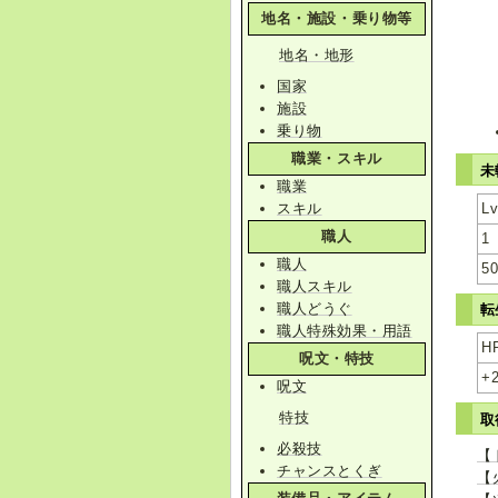
地名・施設・乗り物等
地名・地形
国家
施設
乗り物
職業・スキル
未
職業
スキル
L
職人
1
職人
5
職人スキル
職人どうぐ
転
職人特殊効果・用語
H
呪文・特技
+
呪文
特技
取
必殺技
【
チャンスとくぎ
【