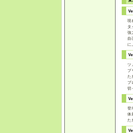
変
Ve
現
タ
強
自
に
V
ツ
プ
た
ブ
切
Ve
登
体
た
Ve