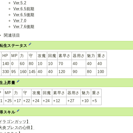
Ver.5.2
Ver.6.5前期
Ver.6.5後期
Ver.7.0
Ver.7.6後期
関連項目
転生ステータス
v
HP
MP
力
守
攻魔
回魔
素早さ
器用さ
魅力
重さ
140
0
60
80
10
10
70
40
40
40
0
330
95
160
145
40
40
120
90
80
100
生上昇量
P
MP
力
守
攻魔
回魔
素早さ
器用さ
魅力
重さ
21
+25
+17
+22
+24
+24
+12
+27
+10
+5
得スキル
ドラゴンガッツ】
火炎ブレスの心得】