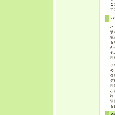
こ
す
バ
バ
撃
強
も
A
他
性
フ
の
炎
デ
性
な
制
装
も