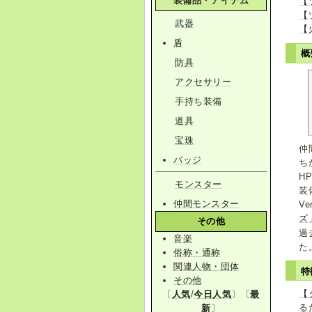
装備品・アイテム
【
【
武器
【
盾
概
防具
アクセサリー
手持ち装備
道具
宝珠
仲
バッジ
ち
H
モンスター
装
仲間モンスター
V
ズ
その他
過
音楽
俗称・通称
関連人物・団体
特
その他
【
〔
人気
/
今日人気
〕〔
最
る
新
〕