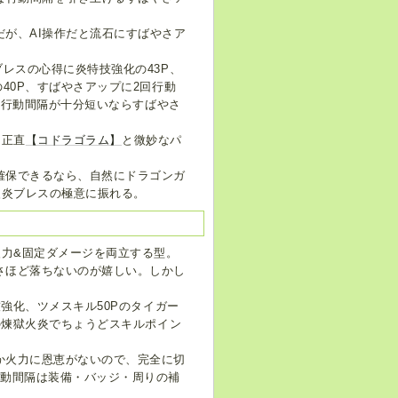
だが、AI操作だと流石にすばやさア
レスの心得に炎特技強化の43P、
40P、すばやさアップに2回行動
う。行動間隔が十分短いならすばやさ
は正直
【コドラゴラム】
と微妙なパ
確保できるなら、自然にドラゴンガ
火炎ブレスの極意に振れる。
火力&固定ダメージを両立する型。
さほど落ちないのが嬉しい。しかし
強化、ツメスキル50Pのタイガー
の煉獄火炎でちょうどスキルポイン
か火力に恩恵がないので、完全に切
行動間隔は装備・バッジ・周りの補