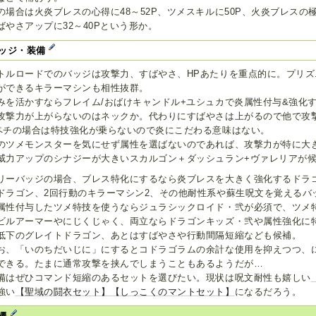
の場合は火炎ブレスの心得に48～52P、ツメスキルに50P、火炎ブレスの極意
ばやさアップに32～40Pという形か。
ッジ・装備
トルロードでのバッジは攻撃力、すばやさ、HPあたりを重点的に。プリズ
ができるキラーマシンも相性抜群。
みを活かすならフレイム/おばけキャンドル+ユシュカで炎属性付与&強化
攻撃力が上がらないのはネックか。代わりにすばやさは上がるので他で攻
ペチの場合は特技強化が乗らないので炎にこだわる意味はない。
のツメモンスターを気にせず属性を選ばないのであれば、攻撃力が特に大
威力アップのシナジーが大きいスカルゴン＋ダッシュラン+ヴァレリアが
リーバッジの場合、ブレス特化にするなら炎ブレスを大きく強化するドラ
ドラゴン、2回行動のキラーマシン2、その他耐性系や蘇生呪文を覚えるバ
属性付与したツメ特技を使うならジュラシックロイド・弐が必須で、ツメ
ビルアーマーやにじくじゃく、両立ならドラゴンキッズ・弐や属性強化に
低下のグレイトドラゴン、あとはすばやさや行動間隔短縮なども候補。
お、「いのちだいじに」にするとコドラゴラムの余計な使用を抑えつつ、
できる。たまに通常攻撃を挟んでしまうこともあるようだが…
備はぜひコマンド短縮のあるセットを選びたい。現状は呪文耐性も嬉しい
強い
【聖域の闘衣セット】
【しっこくのマントセット】
になるだろう。