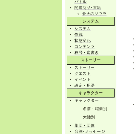
バトル
関連商品･書籍
蒼天のソウラ
システム
システム
作戦
状態変化
コンテンツ
称号・肩書き
ストーリー
ストーリー
クエスト
イベント
設定・用語
キャラクター
キャラクター
名前・職業別
大陸別
集団・団体
台詞･メッセージ