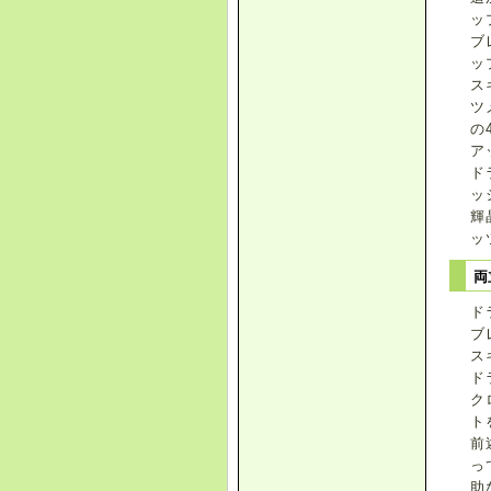
ッ
ブ
ッ
ス
ツ
の
ア
ド
ッ
輝
ッ
両
ド
ブ
ス
ド
ク
ト
前
っ
助