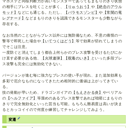
マホステと同様判断力が高いモンスターであってもまもりのきり状態
の相手にブレスを吐くことが多く、
【りゅうおう】
や
【絶念のアウル
モッド】
などにも通じる。ただし、
【バラモスゾンビ】
や
【常闇の竜
レグナード】
などまもりのきりを認識できるモンスターも少数ながら
存在する。
なお当然のことながらブレス以外には無防備なため、不意の痛恨の一
撃等で即死した場合や
【いてつくはどう】
等で効果が切れてしまうの
でそこは注意。
一度防ぐと消えてしまう都合上何らかのブレス攻撃を受けるたびにか
け直す必要がある他、
【火球連弾】
【呪毒のいき】
といった多段ブレ
ス攻撃も完全には無効化できない。
バージョンが進む毎に強力なブレスの使い手が現れ、また追加効果も
多彩で厄介なものになってきたため相対的に価値は上がってきてい
る。
技の発動が早いため、ドラゴンガイアの
【もえさかる炎】
やベリアル
の
【ヘルファイア】
等溜めのあるブレス攻撃であれば咄嗟にまもりの
きりで完全無効化といった芸当も可能。もちろん難易度は高いが決ま
るとカッコイイので何度か練習してチャレンジしてみよう。
変遷