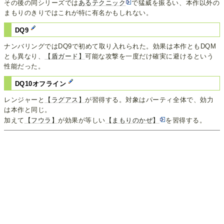
その後の同シリーズでは
あるテクニック
で猛威を振るい、本作以外の
まもりのきりではこれが特に有名かもしれない。
DQ9
ナンバリングではDQ9で初めて取り入れられた。効果は本作ともDQM
とも異なり、
【盾ガード】
可能な攻撃を一度だけ確実に避けるという
性能だった。
DQ10オフライン
レンジャーと
【ラグアス】
が習得する。対象はパーティ全体で、効力
は本作と同じ。
加えて
【フウラ】
が効果が等しい
【まもりのかぜ】
を習得する。