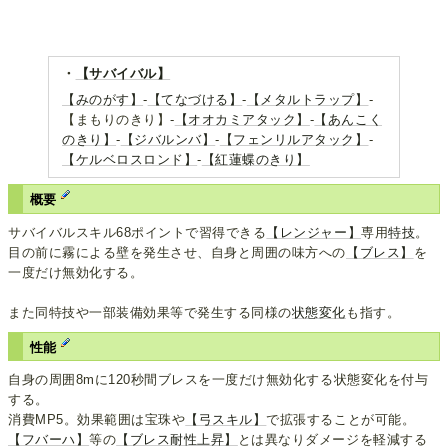
・
【サバイバル】
【みのがす】
-
【てなづける】
-
【メタルトラップ】
-
【まもりのきり】-
【オオカミアタック】
-
【あんこく
のきり】
-
【ジバルンバ】
-
【フェンリルアタック】
-
【ケルベロスロンド】
-
【紅蓮蝶のきり】
概要
サバイバルスキル68ポイントで習得できる
【レンジャー】
専用
特技
。
目の前に霧による壁を発生させ、自身と周囲の味方への
【ブレス】
を
一度だけ無効化する。
また同特技や一部装備効果等で発生する同様の
状態変化
も指す。
性能
自身の周囲8mに120秒間ブレスを一度だけ無効化する状態変化を付与
する。
消費MP5。効果範囲は宝珠や
【弓スキル】
で拡張することが可能。
【フバーハ】
等の
【ブレス耐性上昇】
とは異なりダメージを軽減する