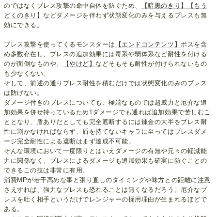
のではなくブレス攻撃の命中自体を防ぐため、
【暗黒のきり】
【もう
どくのきり】
などダメージを伴わず状態変化のみを与えるブレスも無
効にできる。
ブレス攻撃を使ってくるモンスターは
【エンドコンテンツ】
ボスを含
め多数存在し、ブレスの追加効果には毒系や弱体系など耐性を付ける
のが面倒なものや、
【やけど】
などそもそも耐性が付けられないもの
も少なくない。
そして、前述の通りブレス耐性を積むだけでは状態変化のみのブレス
は防げない。
ダメージ付きのブレスについても、極端なものでは超威力と厄介な追
加効果を併せ持っているため1ダメージでも通れば追加効果で苦しむこ
ととなり、盾ありだとしても完全遮断するには錬金の大半をブレス耐
性に割かなければならず、盾を持てないキャラに至ってはブレスダメ
ージ完全耐性による遮断はまず達成不可能。
そんな環境において一度限りとはいえダメージの有無や元々の軽減能
力に関係なく、ブレスによるダメージも追加効果も確実に防ぐことの
できるこの技は非常に有用。
消費MPが若干高めな事と張り直しのタイミングや味方との距離に注意
さえすれば、強力なブレスも恐れることは無くなるだろう。厄介なブ
レスを吐く相手というだけでレンジャーの採用理由が生まれるほどで
ある。