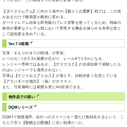
【ダークドレアム】
に向かう途中の
【殺りくの悪夢】
戦では、この技
があるだけで難易度が劇的に変わる。
ダークドレアム自体も即死級のブレス攻撃を使ってくるため、戦線の
維持が重要なドレアム戦において即死する機会を減らせる有用な技と
して認知度を高めている。
Ver.7.6前期
宝珠「まもりのきりの戦域」が実装。
レベル1につき0.3ｍ範囲が広がり、レベル6で1.8ｍになる。
レンジャー専用ではあるが、
【デスマスク】
の合成効果で発動したも
のはレンジャーでも適用されない。
宝珠は
【ケツァルコアトルス】
が落とす。比較的多く生息している
【アラハギーロ地方】
（偽）がオススメ。
また、弓装備時には範囲を更に4m拡張できる。
他作品での扱い
DQMシリーズ
DQMJで
初登場
。自分へのダメージを一度だけ無効化するという、こ
ちらで言う
【聖騎士の堅陣】
に近い効果だった。