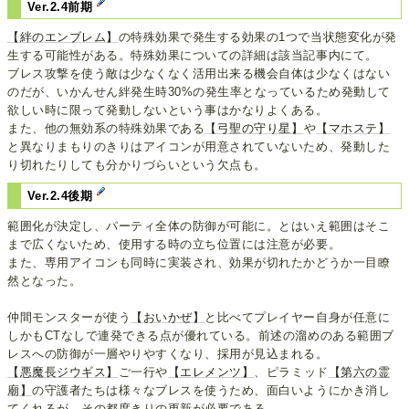
Ver.2.4前期
【絆のエンブレム】
の特殊効果で発生する効果の1つで当状態変化が発
生する可能性がある。特殊効果についての詳細は該当記事内にて。
ブレス攻撃を使う敵は少なくなく活用出来る機会自体は少なくはない
のだが、いかんせん絆発生時30%の発生率となっているため発動して
欲しい時に限って発動しないという事はかなりよくある。
また、他の無効系の特殊効果である
【弓聖の守り星】
や
【マホステ】
と異なりまもりのきりはアイコンが用意されていないため、発動した
り切れたりしても分かりづらいという欠点も。
Ver.2.4後期
範囲化が決定し、パーティ全体の防御が可能に。とはいえ範囲はそこ
まで広くないため、使用する時の立ち位置には注意が必要。
また、専用アイコンも同時に実装され、効果が切れたかどうか一目瞭
然となった。
仲間モンスターが使う
【おいかぜ】
と比べてプレイヤー自身が任意に
しかもCTなしで連発できる点が優れている。前述の溜めのある範囲ブ
レスへの防御が一層やりやすくなり、採用が見込まれる。
【悪魔長ジウギス】
ご一行や
【エレメンツ】
、ピラミッド
【第六の霊
廟】
の守護者たちは様々なブレスを使うため、面白いようにかき消し
てくれるが、その都度きりの更新が必要である。