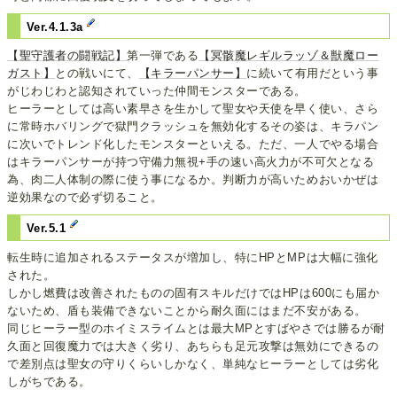
Ver.4.1.3a
【聖守護者の闘戦記】
第一弾である
【冥骸魔レギルラッゾ＆獣魔ロー
ガスト】
との戦いにて、
【キラーパンサー】
に続いて有用だという事
がじわじわと認知されていった仲間モンスターである。
ヒーラーとしては高い素早さを生かして聖女や天使を早く使い、さら
に常時ホバリングで獄門クラッシュを無効化するその姿は、キラパン
に次いでトレンド化したモンスターといえる。ただ、一人でやる場合
はキラーパンサーが持つ守備力無視+手の速い高火力が不可欠となる
為、肉二人体制の際に使う事になるか。判断力が高いためおいかぜは
逆効果なので必ず切ること。
Ver.5.1
転生時に追加されるステータスが増加し、特にHPとMPは大幅に強化
された。
しかし燃費は改善されたものの固有スキルだけではHPは600にも届か
ないため、盾も装備できないことから耐久面にはまだ不安がある。
同じヒーラー型のホイミスライムとは最大MPとすばやさでは勝るが耐
久面と回復魔力では大きく劣り、あちらも足元攻撃は無効にできるの
で差別点は聖女の守りくらいしかなく、単純なヒーラーとしては劣化
しがちである。