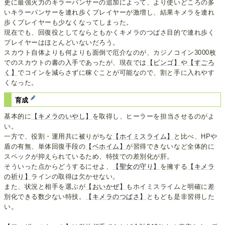
更に最強火力のキラーパンサーの追加によって、より使いどころの多
いキラーパンサーを連れ歩くプレイヤーが激増し、結果キメラを連れ
歩くプレイヤーも少なくなってしまった。
現在でも、回復役としてならともかくキメラのつばさ目的で連れ歩く
プレイヤーはほとんどいないだろう。
スカウト自体よりも何よりも面倒で厄介なのが、カジノコイン3000枚
でのスカウトの書の入手であったが、現在では
【ビンゴ】
や
【すごろ
く】
でコインを減らさずに稼ぐことが可能なので、割と手に入れやす
くなった。
育成
基本的に
【キメラのいやし】
を取得し、ヒーラーを担当させるのがよ
い。
一方で、役割・運用共に被りがちな
【ホイミスライム】
と比べ、HPや
盾の有無、単体回復手段の
【ベホイム】
が習得できないなど全体的に
スペックが抑えられているため、特技での差別化が肝。
そういった点からどうするにせよ、
【聖女の守り】
を擁する
【キメラ
の祈り】
ラインの取得は欠かせない。
また、状況と相手を選ぶが
【おいかぜ】
もホイミスライムと明確に差
別化できる数少ない特技。
【キメラのつばさ】
ともども是非習得した
い。