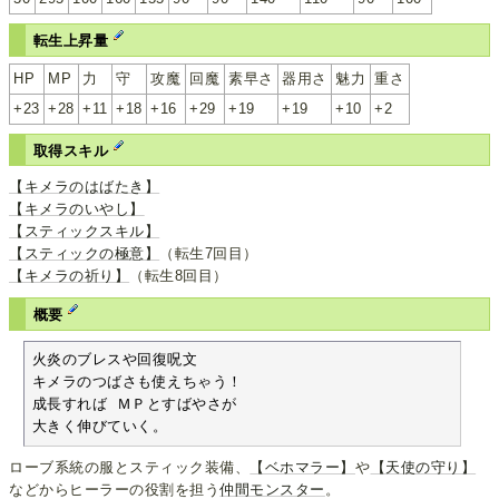
転生上昇量
HP
MP
力
守
攻魔
回魔
素早さ
器用さ
魅力
重さ
+23
+28
+11
+18
+16
+29
+19
+19
+10
+2
取得スキル
【キメラのはばたき】
【キメラのいやし】
【スティックスキル】
【スティックの極意】
（転生7回目）
【キメラの祈り】
（転生8回目）
概要
火炎のブレスや回復呪文

キメラのつばさも使えちゃう！

成長すれば ＭＰとすばやさが

大きく伸びていく。
ローブ系統の服とスティック装備、
【ベホマラー】
や
【天使の守り】
などからヒーラーの役割を担う
仲間モンスター
。