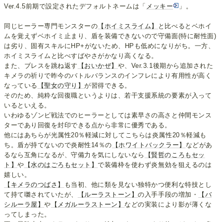
Ver.4.5前期で設定されたデフォルトネームは「
メッキー
」。
同じヒーラー専門モンスターの
【ホイミスライム】
と比べるとベホイ
ムを覚えずベホイミ止まり、盾を装備できないので守備面(特に耐性面)
は劣り、固有スキルにHP+がないため、HPも低めになりがち。一方、
ホイミスライムと比べすばやさがかなり高くなる。
また、ブレスを跳ね返す
【おいかぜ】
や、Ver.3.1後期から追加された
キメラの祈りで昨今のバトルバランスのインフレにより有用性が高く
なっている
【聖女の守り】
が習得できる。
そのため、純粋な回復職というよりは、若干支援系統の要素が入って
いるといえる。
いわゆるゾンビ戦法でのヒーラーとしては素早さの高さと仲間モンス
ターであり回復を封印できる点から非常に優秀である。
他にはあちらが光属性20％軽減に対してこちらは炎属性20％軽減も
ち。盾が持てないので炎耐性14％の
【ホワイトバックラー】
などがあ
るなら互角になるが、守備力を気にしないなら
【賢哲のころもセッ
ト】
や
【水のはごろもセット】
で装備枠を使わず炎無効を狙えるのは
嬉しい。
【キメラのつばさ】
も当初、他に類を見ない独特かつ便利な特技とし
て持て囃されていたが、
【ルーラストーン】
の入手手段の増加・
【バ
シルーラ屋】
や
【メガルーラストーン】
などの実装により影が薄くな
ってしまった。