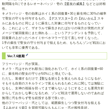
動間隔を0にできるレオーネバッジ・壱の
【盟友の威風】
などとは好相
性。
キメラバッジ・壱の効果はホイミ系の回復量+30と蘇生時に30%の確率
で聖女の守りを付与するもの。
【デスマスター】
の
【れいかん】
スキ
ルにあるものと同じように蘇生した対象に付与するものとなってい
る。これによって、ザオラルで蘇生されたばかりの味方が突然の大ダ
メージで被回復前にまた倒れる……というアクシデントを予防して、
回復量の上がったベホイミやベホマラーで立て直しやすくなった。
1手の蘇生で聖女の守り付与まで狙えるため、もちろんゾンビ戦法にお
いても非常に優秀である。
Ver.7.6後期
フリーバッジ・弐が実装。
キメラ・弐はそれぞれ順当に強化されていて、ホイミ系の回復量+60
に、蘇生時の聖女の守りが50%にと増えている。
ただし、装備するだけで
【聖なる祈り】
を覚えられるようになるが、
そもそも自前のスキルラインで覚えられるためこれに関しては無駄に
なるし、女神の祝福を切ってまで被らないようにすることも運用方針
からしておかしな事になるため、ゾンビ戦法で運用しないのであれば
無理に弐を作らず壱を続投する形で良いか。
他のフリーバッジ・弐としては、範囲蘇生しつつ聖女付与を狙える
【よみがえり節】
を習得可能なももんじゃ・弐が相性良好。