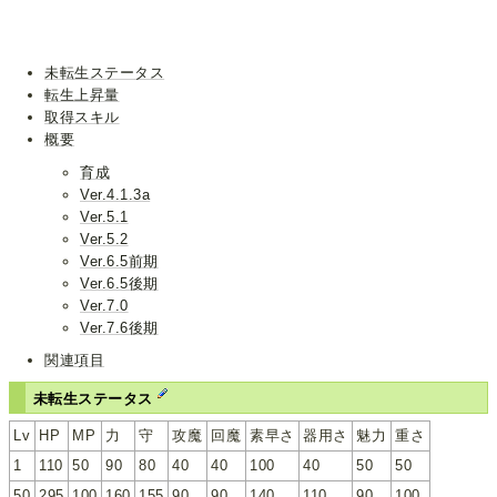
未転生ステータス
転生上昇量
取得スキル
概要
育成
Ver.4.1.3a
Ver.5.1
Ver.5.2
Ver.6.5前期
Ver.6.5後期
Ver.7.0
Ver.7.6後期
関連項目
未転生ステータス
Lv
HP
MP
力
守
攻魔
回魔
素早さ
器用さ
魅力
重さ
1
110
50
90
80
40
40
100
40
50
50
50
295
100
160
155
90
90
140
110
90
100