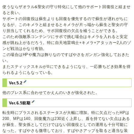
使うならザオラル&聖女の守り特化にして他のサポート回復役と組ませ
ると良い。
サポートの回復役は蘇生よりも回復を優先するので蘇生が遅れがちに
なるが、このキメラと組ませるとキメラが片っ端から蘇生と聖女の守
り担当してくれるため、サポ回復役の欠点を補うことができる。
このため強敵系コンテンツにサポで挑む場合はキメラを入れると安定
感が跳ね上がるだろう。特に自天地雷鳴士+キメラ+アタッカー2人のゾ
ンビ戦法はかなり有効。
この場合はHPや魔力は飾りなのですばやさをガンガン強化しておきた
い。
またスティックスキルがIIにできるようになり、一応勝ちどき効果を得
られるようにもなっている。
Ver.5.2
他のブレス系に合わせてかえんのいきが強化された。
Ver.6.5前期
転生時にプラスされるステータスが大幅に増加。特に欠点だったHPは
200、MPは140、回復魔力は230近く上昇し、盾を持てない欠点はある
が蘇生、聖女係としてだけではない回復役としての運用も十分可能に
なった。すばやさも微増しており、すばやさアップを取ると適当な装