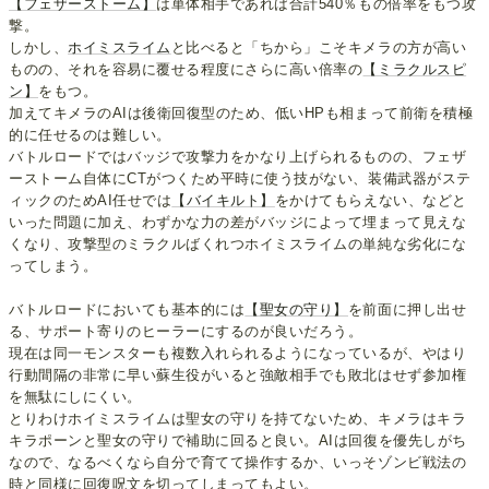
【フェザーストーム】
は単体相手であれば合計540％もの倍率をもつ攻
撃。
しかし、
ホイミスライム
と比べると「ちから」こそキメラの方が高い
ものの、それを容易に覆せる程度にさらに高い倍率の
【ミラクルスピ
ン】
をもつ。
加えてキメラのAIは後衛回復型のため、低いHPも相まって前衛を積極
的に任せるのは難しい。
バトルロードではバッジで攻撃力をかなり上げられるものの、フェザ
ーストーム自体にCTがつくため平時に使う技がない、装備武器がステ
ィックのためAI任せでは
【バイキルト】
をかけてもらえない、などと
いった問題に加え、わずかな力の差がバッジによって埋まって見えな
くなり、攻撃型のミラクルばくれつホイミスライムの単純な劣化にな
ってしまう。
バトルロードにおいても基本的には
【聖女の守り】
を前面に押し出せ
る、サポート寄りのヒーラーにするのが良いだろう。
現在は同一モンスターも複数入れられるようになっているが、やはり
行動間隔の非常に早い蘇生役がいると強敵相手でも敗北はせず参加権
を無駄にしにくい。
とりわけホイミスライムは聖女の守りを持てないため、キメラはキラ
キラポーンと聖女の守りで補助に回ると良い。AIは回復を優先しがち
なので、なるべくなら自分で育てて操作するか、いっそゾンビ戦法の
時と同様に回復呪文を切ってしまってもよい。