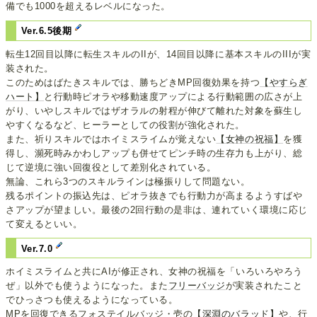
備でも1000を超えるレベルになった。
Ver.6.5後期
転生12回目以降に転生スキルのIIが、14回目以降に基本スキルのIIIが実
装された。
このためはばたきスキルでは、勝ちどきMP回復効果を持つ
【やすらぎ
ハート】
と行動時ピオラや移動速度アップによる行動範囲の広さが上
がり、いやしスキルではザオラルの射程が伸びて離れた対象を蘇生し
やすくなるなど、ヒーラーとしての役割が強化された。
また、祈りスキルではホイミスライムが覚えない
【女神の祝福】
を獲
得し、瀕死時みかわしアップも併せてピンチ時の生存力も上がり、総
じて逆境に強い回復役として差別化されている。
無論、これら3つのスキルラインは極振りして問題ない。
残るポイントの振込先は、ピオラ抜きでも行動力が高まるようすばや
さアップが望ましい。最後の2回行動の是非は、連れていく環境に応じ
て変えるといい。
Ver.7.0
ホイミスライムと共にAIが修正され、女神の祝福を「いろいろやろう
ぜ」以外でも使うようになった。また
フリーバッジ
が実装されたこと
でひっさつも使えるようになっている。
MPを回復できるフォステイルバッジ・壱の
【深淵のバラッド】
や、行