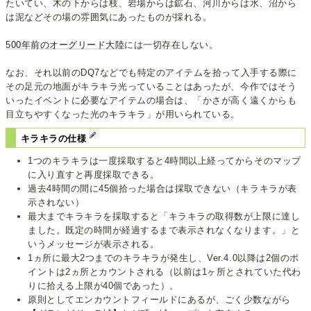
たいてい、木の下からは枝、岩場からは鉱石、河川からは水、沼から
は泥などその場の雰囲気にあったものが採れる。
500年前のオーグリード大陸
には一切存在しない。
なお、それ以前のDQ7などでも特定のアイテムを拾って入手する際に
その足元の地面がキラキラ光っていることはあったが、今作ではそう
いったイベントに必要なアイテムの場合は、「かさが高く遠くからも
目立ちやすくなった光のキラキラ」が用いられている。
キラキラの仕様
1つのキラキラは一度採取すると4時間以上経ってからそのマップ
に入り直すと再度採取できる。
過去4時間の間に45個拾った場合は採取できない（キラキラが表
示されない）
最大までキラキラを採取すると「キラキラの取得数が上限に達し
ました。既定の時間が経過するまで表示されなくなります。」と
いうメッセージが表示される。
1ヵ所に最大2つまでのキラキラが発生し、Ver.4.0以降は2個のポ
イントは2ヵ所とカウントされる（以前は1ヶ所とされていた代わ
りに拾える上限が40個であった）。
原則としてエンカウントフィールドにあるが、ごく少数ながら