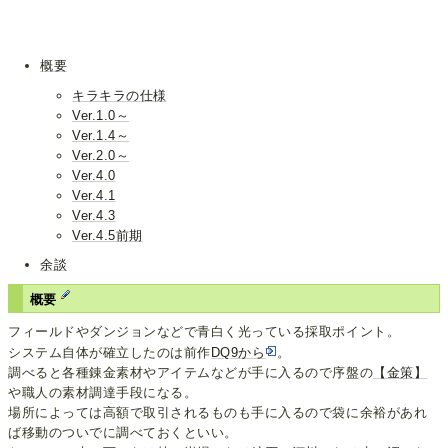
概要
キラキラの仕様
Ver.1.0～
Ver.1.4～
Ver.2.0～
Ver.4.0
Ver.4.1
Ver.4.3
Ver.4.5前期
余談
概要
フィールドやダンジョンなどで青白く光っている採取ポイント。
システム自体が確立したのは前作
DQ9から
。
調べると各種錬金素材やアイテムなどが手に入るので序盤の
【金策】
や職人の素材調達手段になる。
場所によっては高額で取引されるものも手に入るので袋に余裕があれ
ば移動のついでに調べておくといい。