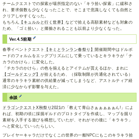
チームクエストでの探索が場所指定のない「キラ拾い探索」に緩和さ
れ、要求個数も少なくなったことで、そこまで意識しなくても自然と
クリアしやすくなった。
もちろん
【キュルルと行く世界】
などで拾える高額素材なども対象の
ため、「ゴミ拾い」と揶揄されることも以前より少なくなった。
Ver.4.5前期
春季イベントクエスト
【キミとランラン春祭り】
開催期間中はドルボ
ードのフォルムをエッグプリズムにして乗っているとキラキラが「チ
カラのかけら」に変化した。
「チカラのかけら」の色を揃えるとアイテムが貰えるほか、まれに
【ゴールドエッグ】
が拾えるため、（採取制限が共通化されている）
通常のキラキラ素材の供給量が減ってしまうなど、アストルティア経
済に少なからず影響を与えた。
余談
ドラゴンクエストX秋祭り2021
の「教えて青山さぁぁぁぁぁん!」によ
れば、初期の頃に採掘ギルドのプロトタイプを作成し、マップを掘り
素材を入手する遊びを構想していたが、それがその後に「キラキラ」
へと変化していったらしい。
プレイヤーキャラだけでなくこの世界の一般NPCにもこのキラキラ拾