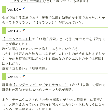
【グランゼドーラ城】
など町・城マップにも存在する。
Ver.1.0～
タダで拾える素材であり、序盤では最も効率的な金策であったことか
らキラキラマラソン（
【マラソン】
）が行われていた。
Ver.1.4～
【チームクエスト】
で「○○地方探索」という形でキラキラを採取する
ことが求められる。
数が大量なのでメンバーと協力しあうといいだろう。
しかし（指定された地方にもよるが）大したものが拾えるわけでもな
く、かかる時間の割にポイントも低めなのでクエストの中では後回し
にされがち。
通称「ゴミ拾い」「地域清掃」
Ver.2.0～
新天地
【レンダーシア】
や
【ナドラガンド】
（Ver.3.1以降）で採れる
新素材が高値で売れるためマラソン人気が復活。
また、チームクエストの「○○地方探索」が「○○大陸探索」に変更さ
れ、大陸さえ合っていれば地方を問わずにカウントされるようになっ
たため、若干緩和されたと言える。