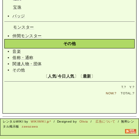
宝珠
バッジ
モンスター
仲間モンスター
その他
音楽
俗称・通称
関連人物・団体
その他
〔
人気
/
今日人気
〕〔
最新
〕
T.
?
Y.
?
NOW.
?
TOTAL.
?
レンタルWIKI by
WIKIWIKI.jp*
/ Designed by
Olivia
/
広告について
/ 無料レン
タル掲示板
zawazawa