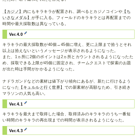
【カジノ】
内にもキラキラが配置され、調べるとカジノコインや
【ち
いさなメダル】
が手に入る。フィールドのキラキラとは再配置までの
時間や最大採取数は異なっている。
Ver.4.0
キラキラの最大採取数が40個→45個に増え、更に上限まで拾うとそれ
以上は拾えないというメッセージが表示されるようになった。
また、1ヵ所に2個のポイントは2ヵ所とカウントされるようになったた
め、採取できる上限が45個に固定され、チームクエストで探索のお題
が出た時は手間がかかるようになった。
ナドラガンドなどの素材は値下がり傾向にあるが、新たに行けるよう
になった
【キュルルと行く世界】
での新素材が高額なため、引き続き
マラソンの人気も高い。
Ver.4.1
キラキラを最大まで取得した場合、取得済みのキラキラのうち一番短
い時間のキラキラの再出現までの時間が表示されるようになった。
Ver.4.3