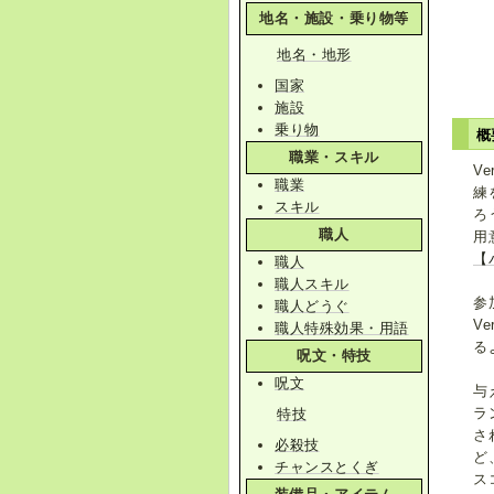
地名・施設・乗り物等
地名・地形
国家
施設
乗り物
概
職業・スキル
V
職業
練
スキル
ろ
職人
用
【
職人
職人スキル
参
職人どうぐ
V
職人特殊効果・用語
る
呪文・特技
呪文
与
ラ
特技
さ
必殺技
ど
チャンスとくぎ
ス