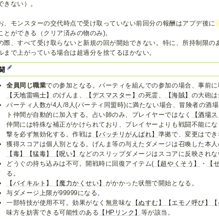
できない）。
お、モンスターの交代時点で受け取っていない前回分の報酬はアプデ後に
ことができる（クリア済みの物のみ)。
の際、すべて受け取らないと新規の回が開始できない。特に、所持制限の
ルまで上がっている場合は超過分を捨てるほかない。
闘
全員同じ職業
での参加となる。パーティを組んでの参加の場合、事前に
【天地雷鳴士】
のげんま、
【デスマスター】
の死霊、
【海賊】
の大砲は
パーティ人数が4人/8人(パーティ同盟時)に満たない場合、冒険者の酒
ト仲間が自動的に加入する。占い師のみ、プレイヤーではなく
【酒場ス
仲間には特殊な補正がかけられており、プレイヤーよりも戦闘不能にな
撃を必ず無効化する。作戦は
【バッチリがんばれ】
準拠で、変更はでき
獲得スコアは個人別となる。げんま等の与えたダメージは召喚した本人
【毒】
【猛毒】
【呪い】
などのスリップダメージはスコアに反映されな
どうぐの持ち込みは不可。開戦時に回復アイテム(
【超やくそう】
・
【
る。
【バイキルト】
【魔力かくせい】
がかかった状態で開始となる。
与ダメージ上限が99999になる。
一部特技が使用不可。効果がなく無意味な
【ぬすむ】
【エモノ呼び】
【
味方を妨害できる可能性のある
【HPリンク】
等が該当。