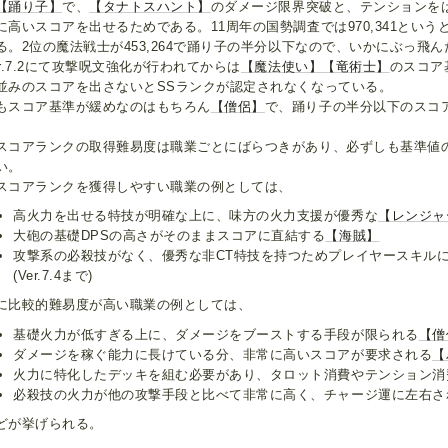
【踊り子】
で、
【タナトスハント】
のダメージ限界突破と、テンションを
に高いスコアを出せるためである。11周年の国勢調査では970,341とい
る。2位の魔法戦士が453,264で踊り子の半分以下なので、いかにぶっ飛
er.7.2にて攻撃呪文強化が行われてからは
【魔法使い】
【竜術士】
のスコア
並みのスコアを出さないとSSランクが認定されなくなっている。
もスコア基準が緩めなのはもちろん
【僧侶】
で、踊り子の半分以下のスコ
スコアランクの取得難易度は職業ごとにばらつきがあり、必ずしも基準値
い。
スコアランクを獲得しやすい職業の例としては、
高火力を出せる特技が明確な上に、味方の火力支援が優秀な
【レンジャ
大砲の基礎DPSの高さがそのままスコアに直結する
【海賊】
攻撃系の必殺技がなく、優秀な非CT特技を持つためプレイヤースキル
(Ver.7.4まで)
に比較的難易度が高い職業の例としては、
基礎火力が低すぎる上に、ダメージをブーストする手段が限られる
【僧
ダメージを稼ぐ能力に長けている分、非常に高いスコアが要求される
【
火力に特化したデッキを組む必要があり、タロット消費やテンション消
必殺技の火力が他の攻撃手段と比べて非常に高く、チャージ運に左右さ
どが挙げられる。