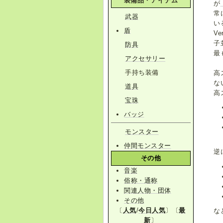
装備品・アイテム
が
常
武器
い
盾
V
子
防具
最
アクセサリー
手持ち装備
高
な
道具
高
宝珠
バッジ
モンスター
仲間モンスター
逆
その他
音楽
俗称・通称
関連人物・団体
その他
〔
人気
/
今日人気
〕〔
最
な
新
〕