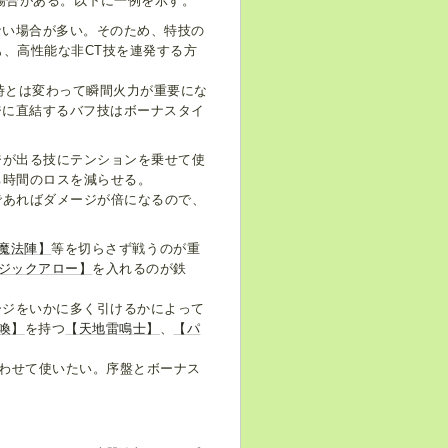
場合がある。以下に一例を示す。
ない場合が多い。そのため、特技の
も、高性能な非CT技を連発する方
時とは変わって瞬間火力が重要にな
ジに直結するバフ技はボーナスタイ
ジが出る技にテンションを乗せて使
ち時間のロスを減らせる。
であればダメージが倍になるので、
魔法陣】
等を切らさず戦うのが重
ジックアロー】
を入れるのが鉄
ージをいかに多く引けるかによって
喚】
を持つ
【天地雷鳴士】
、
【パ
。
合わせて使いたい。序盤とボーナス