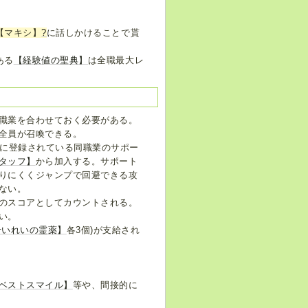
【マキシ】
?
に話しかけることで貰
ある
【経験値の聖典】
は全職最大レ
職業を合わせておく必要がある。
全員が召喚できる。
場に登録されている同職業のサポー
タッフ】
から加入する。サポート
りにくくジャンプで回避できる攻
ない。
のスコアとしてカウントされる。
い。
せいれいの霊薬】
各3個)が支給され
ベストスマイル】
等や、間接的に