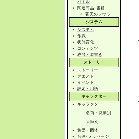
バトル
関連商品･書籍
蒼天のソウラ
システム
システム
作戦
状態変化
コンテンツ
称号・肩書き
ストーリー
ストーリー
クエスト
イベント
設定・用語
キャラクター
キャラクター
名前・職業別
大陸別
集団・団体
台詞･メッセージ