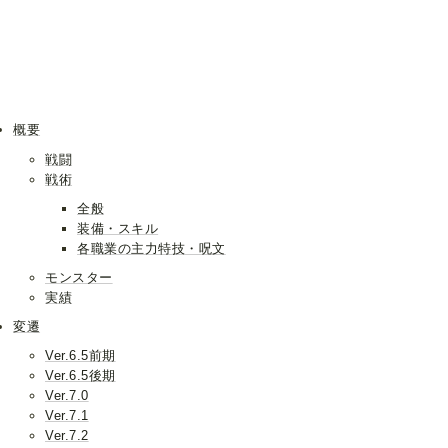
概要
戦闘
戦術
全般
装備・スキル
各職業の主力特技・呪文
モンスター
実績
変遷
Ver.6.5前期
Ver.6.5後期
Ver.7.0
Ver.7.1
Ver.7.2