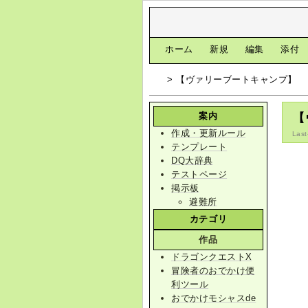
[
ホーム
|
新規
|
編集
|
添付
> 【ヴァリーブートキャンプ】
案内
【
作成・更新ルール
Last
テンプレート
DQ大辞典
テストページ
掲示板
避難所
カテゴリ
作品
ドラゴンクエストX
冒険者のおでかけ便
利ツール
おでかけモシャスde