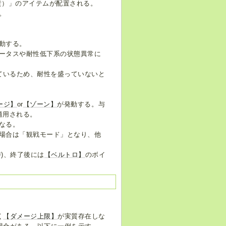
黄）」のアイテムが配置される。
。
動する。
ータスや耐性低下系の状態異常に
ているため、耐性を盛っていないと
ージ】
or
【ゾーン】
が発動する。与
適用される。
なる。
場合は「観戦モード」となり、他
)、終了後には
【ベルトロ】
のボイ
く
【ダメージ上限】
が実質存在しな