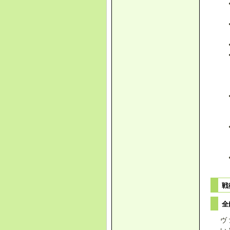
戦
全
ヴ