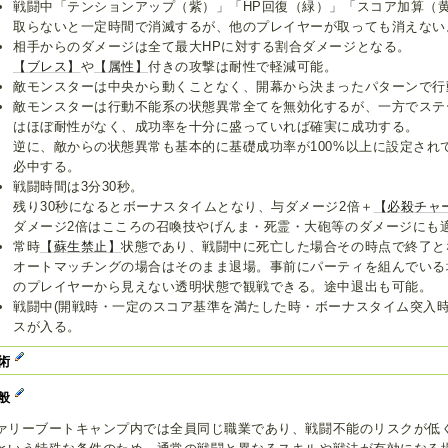
戦闘中「テンションアップ（紫）」「HP回復（緑）」「スコア加算（
取らないと一定時間で消滅するが、他のプレイヤーが取っても消えない
相手からのダメージは全て最大HPに対する割合ダメージとなる。
【ブレス】
や
【属性】
付きの攻撃は耐性で軽減可能。
敵モンスターは中央から動くことなく、開幕から決まったパターンで行
敵モンスターは行動不能系の状態異常全てを無効化するが、一方でステ
はほぼ耐性がなく、成功率を十分に盛っていれば確実に成功する。
逆に、敵からの状態異常も基本的に基礎成功率が100%以上に設定され
必中する。
戦闘時間は3分30秒。
残り30秒になるとボーナスタイムとなり、与ダメージ2倍＋
【必殺チャ
ダメージ2倍はこころの召喚技やげんま・死霊・大砲等のダメージにも
常時
【蘇生禁止】
状態であり、戦闘中に死亡した場合その時点で終了と
オートマッチングの場合はそのまま退場。事前にパーティを組んでいる
のプレイヤーから見えない透明状態で観戦できる。途中退出も可能。
戦闘中(開戦時・一定のスコア基準を満たした時・ボーナスタイム突入時
スが入る。
術
般
ァリーブートキャンプ内では全員同じ職業であり、戦闘不能のリスクが低