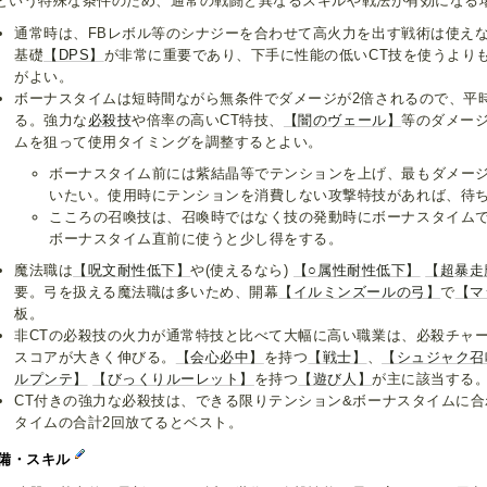
という特殊な条件のため、通常の戦闘と異なるスキルや戦法が有効になる
通常時は、FBレボル等のシナジーを合わせて高火力を出す戦術は使え
基礎
【DPS】
が非常に重要であり、下手に性能の低いCT技を使うより
がよい。
ボーナスタイムは短時間ながら無条件でダメージが2倍されるので、平
る。強力な
必殺技
や倍率の高いCT特技、
【闇のヴェール】
等のダメー
ムを狙って使用タイミングを調整するとよい。
ボーナスタイム前には紫結晶等でテンションを上げ、最もダメー
いたい。使用時にテンションを消費しない攻撃特技があれば、待
こころの召喚技は、召喚時ではなく技の発動時にボーナスタイム
ボーナスタイム直前に使うと少し得をする。
魔法職は
【呪文耐性低下】
や(使えるなら)
【○属性耐性低下】
【超暴走
要。弓を扱える魔法職は多いため、開幕
【イルミンズールの弓】
で
【マ
板。
非CTの必殺技の火力が通常特技と比べて大幅に高い職業は、必殺チャ
スコアが大きく伸びる。
【会心必中】
を持つ
【戦士】
、
【シュジャク召
ルプンテ】
【びっくりルーレット】
を持つ
【遊び人】
が主に該当する
CT付きの強力な必殺技は、できる限りテンション&ボーナスタイムに
タイムの合計2回放てるとベスト。
備・スキル