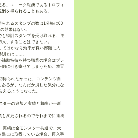
える。ユニーク報酬であるトロフィ
報酬を得られることもある。
られるスタンプの数は1分毎に60
玉の効果はない。
でも特訓スタンプを受け取れる。逆
切入手することはできない。
してはかなり効率が良い部類に入
特訓とは……。
い補助特技を持つ職業の場合はプレ
ー側に引き寄せてしまうため、放置
を一切得られなかった。コンテンツ自
もあるが、なんだか損した気分にな
もらえるようになった。
ンスターの追加と実績と報酬が一新
績も変更されるのでそれまでに達成
た。実績は全モンスター共通で、大
（過去に取得している場合、再入手