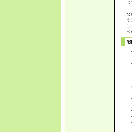
は
な
う
こ
ベ
戦