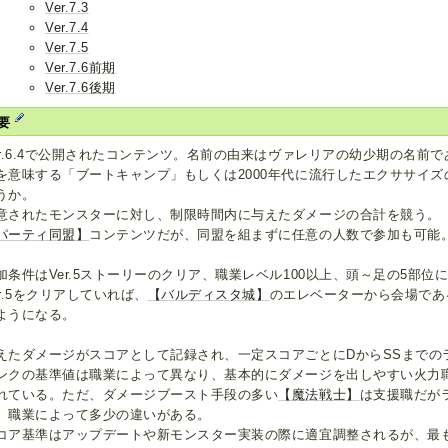
Ver.7.3
Ver.7.4
Ver.7.5
Ver.7.6前期
Ver.7.6後期
要
er.6.4で公開されたコンテンツ。名前の由来はヴァレリアの幼少期の名前
を意味する「ブートキャンプ」もしくは2000年代に流行したエクササイ
うか。
意されたモンスターに対し、制限時間内に与えたダメージの合計を競う。
パーティ同盟】
コンテンツだが、同盟を組まずに任意の人数で参加も可能
加条件はVer.5ストーリーのクリア、職業レベル100以上、頭～足の5部
er.5をクリアしていれば、
【バルディスタ城】
のエレベーターから会場であ
ようになる。
えたダメージがスコアとして記録され、一定スコアごとにDからSSまでの
ンクの基準値は職業によって異なり、基本的にダメージを出しやすい火力
れている。ただ、ダメージブースト手段の多い
【魔法戦士】
は支援職だが
、職業によって多少の違いがある。
コア基準はアップデートや新モンスター実装の際に適宜調整されるが、最