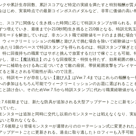
ンクや累計生存回数、累計スコアなど特定の実績を満たすと特別報酬が貰
をはじめ、実装時点での最新コインボスのメダルなど、非常に価値の高い
た、スコアに関係なく生き残った時間に応じて特訓スタンプが得られる。得
ずつ増えていき、最後まで(=210秒間)生き残ると210個となる。特訓元気
訓モードを解放していれば、非カンスト職で経験値モードのまま挑む場合
、ウィークリーミッションの報酬と遊び人で挑む場合を除いて経験値は一
秒あたり1個のペースで特訓スタンプを得られるのは、特訓スタンプ稼ぎと
。特に回復持ちの職業ではサポと挑んで放置するだけで稼ぐことも可能。
かし、逆に
【魔法戦士】
のような回復呪文・特技を持たず、効果範囲の狭
ヤーに補助をかける為に近づいてきて敵の扇状、帯状範囲攻撃をプレイヤ
てると落とされる可能性が高いので注意。
お、特訓モードが存在しない
【遊び人】
はVer.7.4まではこれらの報酬
への参加はもちろん可能でウィークリーミッションのお題に選ばれること
こと請け合い。そのためVer.7.5から特訓スタンプに代わり職業経験値が
er.7.6前期までは、新たな防具が追加される大型アップデートごとに新モ
れていた。
モンスターは追加と同時に交代し以前のモンスターとは戦えなくなり、実
ないと取れなくなる。
er.7.6後期より登場モンスターが週替わりのローテーション式に変更され
アップデートごとに更新される。過去に取り逃したトロフィーも入手可能