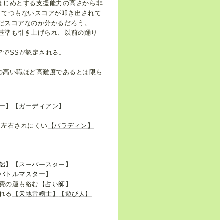
はじめとする支援能力の高さから非
うとてつもないスコアが叩き出されて
んだスコアなのか分かるだろう。
基準も引き上げられ、以前の踊り
アでSSが認定される。
の高い職ほど高難度であるとは限ら
ー】
【ガーディアン】
に左右されにくい
【パラディン】
侶】
【スーパースター】
バトルマスター】
費の運も絡む
【占い師】
れる
【天地雷鳴士】
【遊び人】