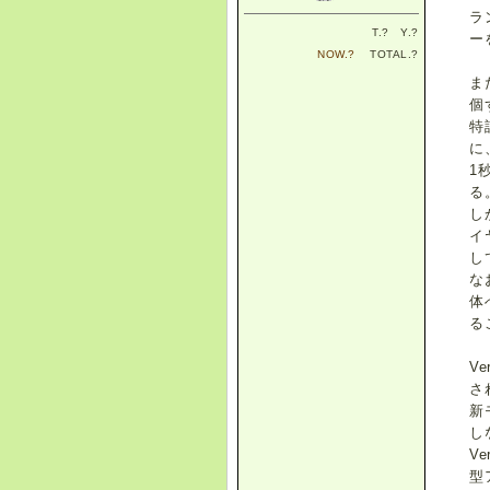
ラ
T.
?
Y.
?
ー
NOW.
?
TOTAL.
?
ま
個
特
に
1
る
し
イ
し
な
体
る
V
さ
新
し
V
型