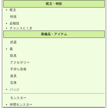
呪文・特技
呪文
特技
必殺技
チャンスとくぎ
装備品・アイテム
武器
盾
防具
アクセサリー
手持ち装備
道具
宝珠
バッジ
モンスター
仲間モンスター