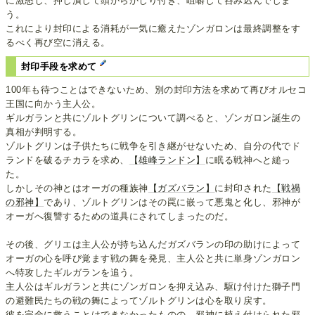
に激怒し、押し潰して頭からかじり付き、咀嚼して呑み込んでしま
う。
これにより封印による消耗が一気に癒えたゾンガロンは最終調整をす
るべく再び空に消える。
封印手段を求めて
100年も待つことはできないため、別の封印方法を求めて再びオルセコ
王国に向かう主人公。
ギルガランと共にゾルトグリンについて調べると、ゾンガロン誕生の
真相が判明する。
ゾルトグリンは子供たちに戦争を引き継がせないため、自分の代でド
ランドを破るチカラを求め、
【雄峰ランドン】
に眠る戦神へと縋っ
た。
しかしその神とはオーガの種族神
【ガズバラン】
に封印された
【戦禍
の邪神】
であり、ゾルトグリンはその罠に嵌って悪鬼と化し、邪神が
オーガへ復讐するための道具にされてしまったのだ。
その後、グリエは主人公が持ち込んだガズバランの印の助けによって
オーガの心を呼び覚ます戦の舞を発見、主人公と共に単身ゾンガロン
へ特攻したギルガランを追う。
主人公はギルガランと共にゾンガロンを抑え込み、駆け付けた獅子門
の避難民たちの戦の舞によってゾルトグリンは心を取り戻す。
彼を完全に救うことはできなかったものの、邪神に植え付けられた邪