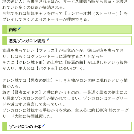
地の迷い人】
も展開されるほか、サービス開始当時から言及・示唆さ
れていた多くの伏線が解消される。
可能であれば新規キャラを作って
【ランガーオ村（ストーリー）】
を
プレイしておくとよりストーリーが理解できる。
内容
悪鬼ゾンガロン復活
意識を失っていた
【ファラス】
が目覚めたが、彼は記憶を失ってお
り、しばらくはグランゼドーラに滞在することとなった
そこに
【グレン城下町】
の上空に
【終焉の繭】
が出現したという報告
が入り、主人公は
【バグド王】
に会いに行く。
グレン城では
【黒衣の剣士】
らしき人物が
ロンダ岬
に現れたという情
報が入る。
急ぎ
【賢者エイドス】
と共に向かうものの、一足遅く黒衣の剣士によ
り悪鬼ゾンガロンの封印が解かれてしまい、ゾンガロンはオーグリー
ドを滅ぼすと宣言して去っていく。
ゾンガロンに対抗する手掛かりを求め、主人公は約1300年前のオーグ
リード大陸に時間跳躍した。
ゾンガロンの正体