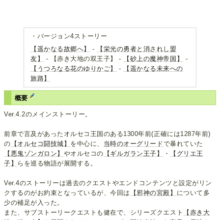
・バージョン4ストーリー
【遥かなる故郷へ】
-
【栄光の勇者と消されし盟
友】
- 【赤き大地の双王子】 -
【砂上の魔神帝国】
-
【うつろなる花のゆりかご】
-
【遥かなる未来への
旅路】
概要
Ver.4.2のメインストーリー。
前章で言及があったオルセコ王国のある1300年前(正確には1287年前)
の
【オルセコ闘技城】
を中心に、
当時のオーグリード
で暴れていた
【悪鬼ゾンガロン】
やオルセコの
【ギルガラン王子】
・
【グリエ王
子】
らを巡る物語が展開する。
Ver.4のストーリーは過去のクエストやエンドコンテンツと設定がリン
クするのがお約束となっているが、今回は
【邪神の宮殿】
について多
少の補足が入った。
また、サブストーリークエストも健在で、シリーズクエスト
【赤き大