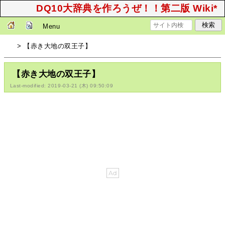
DQ10大辞典を作ろうぜ！！第二版 Wiki*
Menu
> 【赤き大地の双王子】
【赤き大地の双王子】
Last-modified: 2019-03-21 (木) 09:50:09