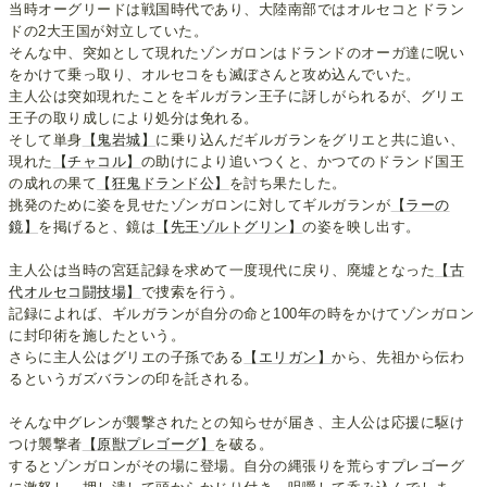
当時オーグリードは戦国時代であり、大陸南部ではオルセコとドラン
ドの2大王国が対立していた。
そんな中、突如として現れたゾンガロンはドランドのオーガ達に呪い
をかけて乗っ取り、オルセコをも滅ぼさんと攻め込んでいた。
主人公は突如現れたことをギルガラン王子に訝しがられるが、グリエ
王子の取り成しにより処分は免れる。
そして単身
【鬼岩城】
に乗り込んだギルガランをグリエと共に追い、
現れた
【チャコル】
の助けにより追いつくと、かつてのドランド国王
の成れの果て
【狂鬼ドランド公】
を討ち果たした。
挑発のために姿を見せたゾンガロンに対してギルガランが
【ラーの
鏡】
を掲げると、鏡は
【先王ゾルトグリン】
の姿を映し出す。
主人公は当時の宮廷記録を求めて一度現代に戻り、廃墟となった
【古
代オルセコ闘技場】
で捜索を行う。
記録によれば、ギルガランが自分の命と100年の時をかけてゾンガロン
に封印術を施したという。
さらに主人公はグリエの子孫である
【エリガン】
から、先祖から伝わ
るというガズバランの印を託される。
そんな中グレンが襲撃されたとの知らせが届き、主人公は応援に駆け
つけ襲撃者
【原獣プレゴーグ】
を破る。
するとゾンガロンがその場に登場。自分の縄張りを荒らすプレゴーグ