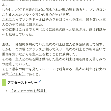
ル。
しかし、バグド王達が現代に伝承された戦の舞を踊ると、ゾンガロン
ごと食われたゾルトグリンの良心が再び覚醒。
これによってゾンテドールはチカラを封じられ弱体化、隙を突いた主
人公の手で完全に倒された。
その亡骸はこれまでと同じように終焉の繭へと吸収され、繭は何処か
へと転移していった。
直後、一部始終を眺めていた黒衣の剣士は主人公を危険視して襲撃。
しかし、その場にファラスが割って入り、黒衣の剣士との斬り合いで
重傷を負いながらも主人公を救うことに成功した。
その際、主人公の名を聞き動揺した黒衣の剣士は頭を押さえ苦しみつ
つ撤退していった。
そして黒衣の剣士を見たメレアーデは断言する。黒衣の剣士は彼女の
叔父
【パドレ】
であると。
アフターストーリー
【メレアーデのお部屋】