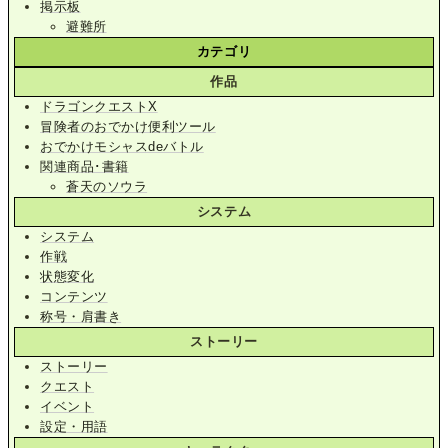
掲示板
避難所
カテゴリ
作品
ドラゴンクエストX
冒険者のおでかけ便利ツール
おでかけモシャスdeバトル
関連商品･書籍
蒼天のソウラ
システム
システム
作戦
状態変化
コンテンツ
称号・肩書き
ストーリー
ストーリー
クエスト
イベント
設定・用語