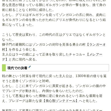
悪な意思が弱まっている隙にギルガランが斧の一撃を放ち、捨て身の
術に頼ることなく封印に成功した。
しかし、グリエはギルガランを庇ってゾンガロンの爪に倒れ、皮肉に
もギルガランの命を救ったがためにグリエが身代わりになるという結
果になってしまった。
こうして歴史は変わり、この時代の王はグリエではなくギルガランと
なった。
獅子門の避難民にはゾンガロンの封印を見張る勇士の村
【ランガーオ
村】
を作るよう命じる。
主人公はラーの鏡によって正体を取り戻したチャコル＝
【メレアー
デ】
と共に現代へ戻る。
現代での決着
戦の舞という対策を得て現代に戻った主人公は、1300年前の借りを返
そうと息巻くゾンガロンと対峙。
しかし、ここに来てゾンガロンに異変が起きる。ゾンガロンの腹の中
でプレゴーグが動き出し、内側から食らいだしたのだ。
こうして悪鬼は食らった獲物に逆に食われるという哀れな最期を迎
え、プレゴーグは新たな姿
【喪心獣ゾンテドール】
へと化した。
無邪気にして邪悪な口調でゾンガロンのチカラを振るうゾンテドー