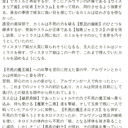
堂】
でカミルと再会するが、そこにアルヴァンの許嫁である
【ヴィス
タリア姫】
が従者
【ヤスラム】
を伴って現れ、同行させるよう強要す
る。過去の事情で彼女に負い目を感じているカミルは従わざるを得な
かった。
護堂の最深部で、カミルは不死の力を破る
【禁忌の秘術】
のひとつを
継承するが、突如ヤスラムが正体である
【知将ジャミラス】
の姿を現
し妨害。ジャミラスは人間に化け、カミルをそそのかして名誉を汚そ
うとしていたのだ。
ヴィスタリア姫が人質に取られそうになるも、主人公とカミルはジャ
ミラスを倒す。ヴィスタリア姫はこの一件で、これまで憎んでいたカ
ミルを認めるようになる。
【不死の魔王城】
への出撃を翌日に控えた宴の中、アルヴァンとカミ
ルは何処かへと姿を消す。
翌朝、肝心のカミルの姿がなく、アルヴァンが一人で向かったとい
う。これまでのジャミラスの奸計もあり、カミルは対決を目前にして
逃げたとの疑念を国中から持たれてしまう。
主人公は
【破邪舟師】
であったシュトルケの力で不死の魔王城へ乗り
込み、待ち受ける
【魔軍十二将】
達を撃破。そして玉座で既に一人で
戦っていたアルヴァンに加勢し、
【不死の魔王ネロドス】
をも倒す。
不死の力で蘇ろうとするネロドスだったが、アルヴァンは禁忌の秘術
を使い、ネロドスの体内から不死の「核」となる球体を抜き取ること
に成功。しかしそこに
【黒衣の剣士】
が現れ、その球体を奪っていっ