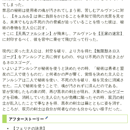
てしまった。
禁忌の秘術は使用者の魂が汚されてしまう術。苦しむアルヴァンに対
し、
【キュルル】
は体に負担をかけることを承知で現代の光景を見せ
る。未来でもなお不死の力の脅威が迫っていることを悟った彼は、秘
術の巻物を主人公に託す。
そこに
【天馬ファルシオン】
が飛来し、アルヴァンを
【王家の迷宮】
に封印するべく、彼を背中に乗せて飛び立って行った。
現代に戻った主人公は、封空を破り、より力を得た
【無限獣ネロス
ゴーグ】
をアンルシアと共に倒すものの、やはり不死の力で起き上が
るネロスゴーグ。
いよいよアンルシアが秘術を使うと決めたその時、「秘術は勇者と盟
友の二人で使うものだ」と何者かの声が響く。覚悟を決めた主人公と
アンルシアは二人で秘術を使い、不死の力を破り、核を完全に消滅さ
せた。二人で秘術を使うことで、魂が汚されずに済んだのである。
皆が安堵したもの束の間、再び黒衣の剣士が現れ、大量の
ヘルゲゴー
グ
を召喚。消耗していた主人公たちが危機に陥ったその時、
双刃の剣
士
が乱入したことで事なきを得、黒衣の剣士は繭とともに姿を消す。
ところが、双刃の剣士は自分が何者なのかも分からない様子だった。
アフターストーリー
【フェリナの決意】