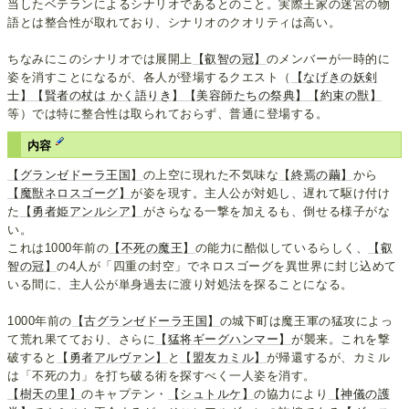
当したベテランによるシナリオであるとのこと。実際王家の迷宮の物
語とは整合性が取れており、シナリオのクオリティは高い。
ちなみにこのシナリオでは展開上
【叡智の冠】
のメンバーが一時的に
姿を消すことになるが、各人が登場するクエスト（
【なげきの妖剣
士】
【賢者の杖は かく語りき】
【美容師たちの祭典】
【約束の獣】
等）では特に整合性は取られておらず、普通に登場する。
内容
【グランゼドーラ王国】
の上空に現れた不気味な
【終焉の繭】
から
【魔獣ネロスゴーグ】
が姿を現す。主人公が対処し、遅れて駆け付け
た
【勇者姫アンルシア】
がさらなる一撃を加えるも、倒せる様子がな
い。
これは1000年前の
【不死の魔王】
の能力に酷似しているらしく、
【叡
智の冠】
の4人が「四重の封空」でネロスゴーグを異世界に封じ込めて
いる間に、主人公が単身過去に渡り対処法を探ることになる。
1000年前の
【古グランゼドーラ王国】
の城下町は魔王軍の猛攻によっ
て荒れ果てており、さらに
【猛将ギーグハンマー】
が襲来。これを撃
破すると
【勇者アルヴァン】
と
【盟友カミル】
が帰還するが、カミル
は「不死の力」を打ち破る術を探すべく一人姿を消す。
【樹天の里】
のキャプテン・
【シュトルケ】
の協力により
【神儀の護