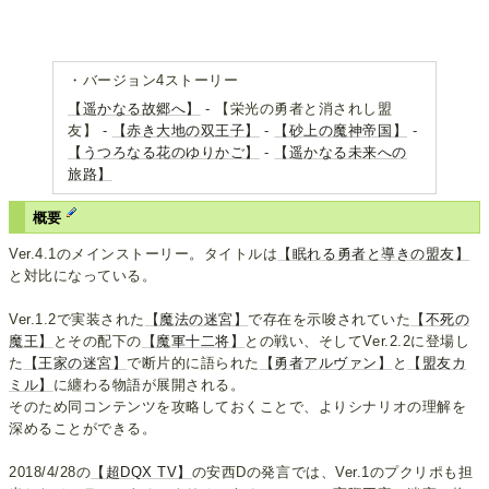
・バージョン4ストーリー
【遥かなる故郷へ】
- 【栄光の勇者と消されし盟
友】 -
【赤き大地の双王子】
-
【砂上の魔神帝国】
-
【うつろなる花のゆりかご】
-
【遥かなる未来への
旅路】
概要
Ver.4.1のメインストーリー。タイトルは
【眠れる勇者と導きの盟友】
と対比になっている。
Ver.1.2で実装された
【魔法の迷宮】
で存在を示唆されていた
【不死の
魔王】
とその配下の
【魔軍十二将】
との戦い、そしてVer.2.2に登場し
た
【王家の迷宮】
で断片的に語られた
【勇者アルヴァン】
と
【盟友カ
ミル】
に纏わる物語が展開される。
そのため同コンテンツを攻略しておくことで、よりシナリオの理解を
深めることができる。
2018/4/28の
【超DQX TV】
の安西Dの発言では、Ver.1のプクリポも担