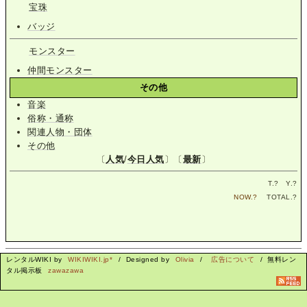
宝珠
バッジ
モンスター
仲間モンスター
その他
音楽
俗称・通称
関連人物・団体
その他
〔
人気
/
今日人気
〕〔
最新
〕
T.
?
Y.
?
NOW.
?
TOTAL.
?
レンタルWIKI by
WIKIWIKI.jp*
/ Designed by
Olivia
/
広告について
/ 無料レン
タル掲示板
zawazawa