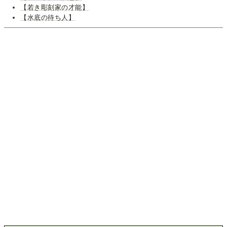
【若き彫刻家の才能】
【水底の待ち人】