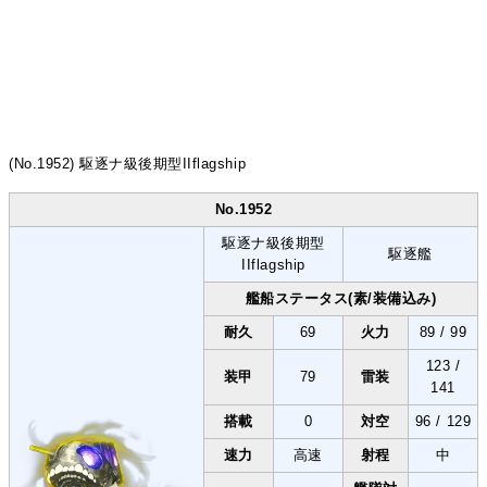
(No.1952) 駆逐ナ級後期型IIflagship
No.1952
駆逐ナ級後期型
駆逐艦
IIflagship
艦船ステータス(素/装備込み)
耐久
69
火力
89 / 99
123 /
装甲
79
雷装
141
搭載
0
対空
96 / 129
速力
高速
射程
中