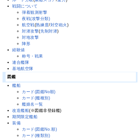
戦闘について
弾着観測射撃
夜戦(攻撃分類)
航空戦
(
熟練度
/
対空砲火
)
対潜攻撃
(
先制対潜
)
対地攻撃
陣形
経験値
称号・戦果
連合艦隊
基地航空隊
図鑑
艦船
カード(図鑑No順)
カード(艦種別)
艦娘名一覧
改造艦船
(※図鑑非登録艦)
期間限定艦船
装備
カード(図鑑No.順)
カード(種類別)