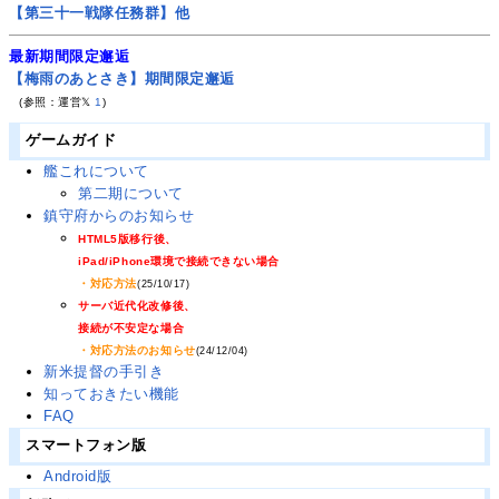
【第三十一戦隊任務群】他
最新期間限定邂逅
【梅雨のあとさき】期間限定邂逅
(参照：運営𝕏
1
)
ゲームガイド
艦これについて
第二期について
鎮守府からのお知らせ
HTML5版移行後、
iPad/iPhone環境で接続できない場合
・対応方法
(25/10/17)
サーバ近代化改修後、
接続が不安定な場合
・対応方法のお知らせ
(24/12/04)
新米提督の手引き
知っておきたい機能
FAQ
スマートフォン版
Android版