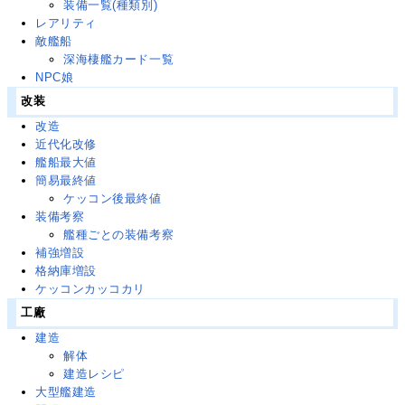
装備一覧(種類別)
レアリティ
敵艦船
深海棲艦カード一覧
NPC娘
改装
改造
近代化改修
艦船最大値
簡易最終値
ケッコン後最終値
装備考察
艦種ごとの装備考察
補強増設
格納庫増設
ケッコンカッコカリ
工廠
建造
解体
建造レシピ
大型艦建造