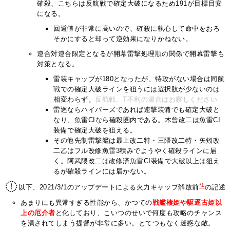
確殺、こちらは反航戦で確定大破になるため191が目標目安
になる。
回避値が非常に高いので、確殺に執心して命中をおろ
そかにすると却って逆効果になりかねない。
連合対連合限定となるが開幕雷撃処理順の関係で開幕雷撃も
対策となる。
雷装キャップが180となったが、特攻がない場合は同航
戦での確定大破ラインを狙うには選択肢が少ないのは
相変わらず。
反航戦、T不利の場合はお察しください
雷巡ならハイパーズであれば連撃装備でも確定大破と
なり、魚雷CIなら確殺圏内である。木曾改二は魚雷CI
装備で確定大破を狙える。
その他先制雷撃艦は最上改二特・三隈改二特・矢矧改
二乙はフル改修魚雷3積みでようやく確殺ラインに届
く。阿武隈改二は改修済魚雷CI装備で大破以上は狙え
るが確殺ラインには届かない。
*1
以下、2021/3/1のアップデートによる火力キャップ解放前
の記述
あまりにも異常すぎる性能から、かつての
戦艦棲姫や駆逐古姫以
上の厄介者
と化しており、こいつのせいで何度も攻略のチャンス
を潰されてしまう提督が非常に多い。とてつもなく迷惑な敵。