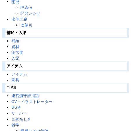
開発
理論値
開発レシピ
改修工廠
改修表
補給・入渠
補給
資材
疲労度
入渠
アイテム
アイテム
家具
TIPS
運営鎮守府用語
CV・イラストレーター
BGM
サーバー
まめちしき
雑学
艦種ごとの特徴