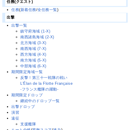
任務(クエスト)
任務
(
新着任務
/
全任務一覧
)
出撃
出撃一覧
鎮守府海域 (1-X)
南西諸島海域 (2-X)
北方海域 (3-X)
南西海域 (7-X)
西方海域 (4-X)
南方海域 (5-X)
中部海域 (6-X)
期間限定海域一覧
反撃！第三十一戦隊の戦い
L'Élan de la Flotte Française
-フランス艦隊の躍動-
期間限定ドロップ
継続中のドロップ一覧
出撃ドロップ
演習
遠征
支援艦隊
ルート分岐
(
索敵スコア
/
速力
)