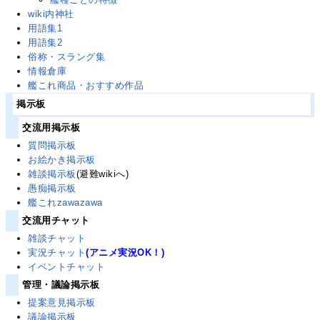
wiki内神社
用語集1
用語集2
俗称・スラング集
情報倉庫
艦これ商品・おすすめ作品
掲示板
交流用掲示板
質問掲示板
お絵かき掲示板
雑談掲示板
(避難wikiへ)
愚痴掲示板
艦これzawazawa
交流用チャット
雑談チャット
実況チャット
(アニメ実況OK！)
イベントチャット
管理・議論掲示板
提案意見掲示板
議論掲示板