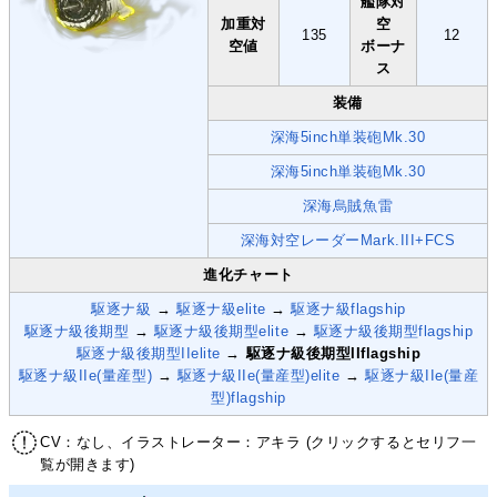
艦隊対
加重対
空
135
12
空値
ボーナ
ス
装備
深海5inch単装砲Mk.30
深海5inch単装砲Mk.30
深海烏賊魚雷
深海対空レーダーMark.III+FCS
進化チャート
駆逐ナ級
→
駆逐ナ級elite
→
駆逐ナ級flagship
駆逐ナ級後期型
→
駆逐ナ級後期型elite
→
駆逐ナ級後期型flagship
駆逐ナ級後期型IIelite
→
駆逐ナ級後期型IIflagship
駆逐ナ級IIe(量産型)
→
駆逐ナ級IIe(量産型)elite
→
駆逐ナ級IIe(量産
型)flagship
CV：なし、イラストレーター：アキラ (クリックするとセリフ一
覧が開きます)