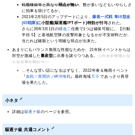
戦艦棲姫等と異なり
弱点が無い
、数が多いなどもいやらしさ
に拍車を掛けてるか。
2021年2月5日のアップデートにより、
爆装一式戦 隼III型改
(65戦隊)
に小型艦(駆逐艦/PTボート)特効が付与
された。
さらに同年3月1日の
曙改二
任務で1つは確保可能に。【行動
半径:5】と基地航空隊の攻撃対象となるかが不安材料だが、
当たれば確殺という明確な弱点が出来た。
あまりにもバランス無視な性能なためか、21年秋イベントからは
対空が激減した
量産型
に出番を譲りつつある。
このまま登場しな
くなる事を願おう。
…そんな甘い話になるはずなく、2022年春＆梅雨イベント
『
血戦！異聞坊ノ岬沖海戦
』最終海域
E-5
であっさり再登
場を果たした。
小ネタ
詳細は
駆逐ナ級
のページを参照。
駆逐ナ級 共通コメント