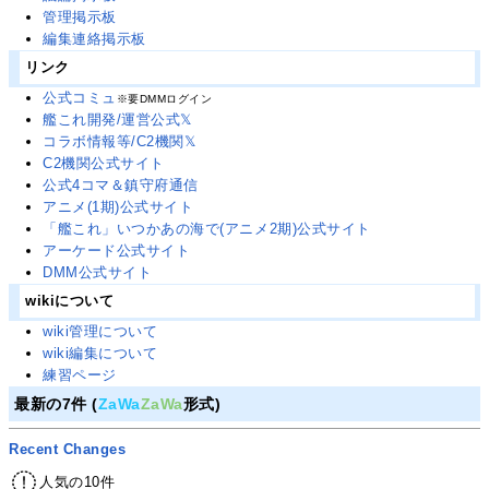
管理掲示板
編集連絡掲示板
リンク
公式コミュ
※要DMMログイン
艦これ開発/運営公式𝕏
コラボ情報等/C2機関𝕏
C2機関公式サイト
公式4コマ＆鎮守府通信
アニメ(1期)公式サイト
「艦これ」いつかあの海で(アニメ2期)公式サイト
アーケード公式サイト
DMM公式サイト
wikiについて
wiki管理について
wiki編集について
練習ページ
最新の7件 (
ZaWa
ZaWa
形式)
Recent Changes
人気の10件