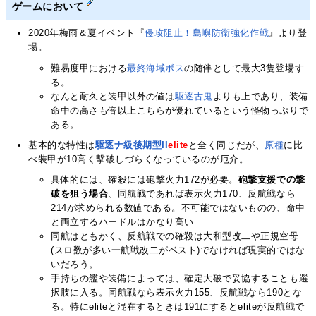
ゲームにおいて
2020年梅雨＆夏イベント『
侵攻阻止！島嶼防衛強化作戦
』より登
場。
難易度甲における
最終海域ボス
の随伴として最大3隻登場す
る。
なんと耐久と装甲以外の値は
駆逐古鬼
よりも上であり、装備
命中の高さも倍以上こちらが優れているという怪物っぷりで
ある。
基本的な特性は
駆逐ナ級後期型II
elite
と全く同じだが、
原種
に比
べ装甲が10高く撃破しづらくなっているのが厄介。
具体的には、確殺には砲撃火力172が必要。
砲撃支援での撃
破を狙う場合
、同航戦であれば表示火力170、反航戦なら
214が求められる数値である。不可能ではないものの、命中
と両立するハードルはかなり高い
同航はともかく、反航戦での確殺は大和型改二や正規空母
(スロ数が多い一航戦改二がベスト)でなければ現実的ではな
いだろう。
手持ちの艦や装備によっては、確定大破で妥協することも選
択肢に入る。同航戦なら表示火力155、反航戦なら190とな
る。特にeliteと混在するときは191にするとeliteが反航戦で