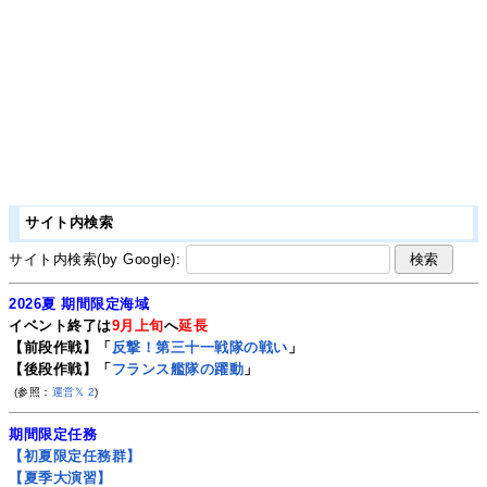
サイト内検索
サイト内検索(by Google):
2026夏 期間限定海域
イベント終了は
9月上旬
へ
延長
【前段作戦】「
反撃！第三十一戦隊の戦い
」
【後段作戦】「
フランス艦隊の躍動
」
(参照：
運営𝕏
2
)
期間限定任務
【初夏限定任務群】
【夏季大演習】