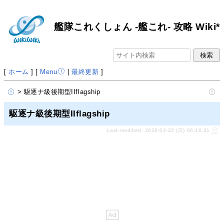
艦隊これくしょん -艦これ- 攻略 Wiki*
[
ホーム
] [
Menu
|
最終更新
]
> 駆逐ナ級後期型IIflagship
駆逐ナ級後期型IIflagship
Last-modified: 2026-02-22 (日) 06:16:31