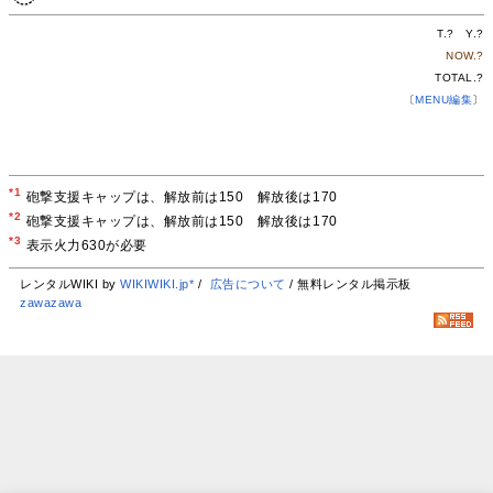
T.
?
Y.
?
NOW.
?
TOTAL.
?
〔
MENU編集
〕
*1
砲撃支援キャップは、解放前は150 解放後は170
*2
砲撃支援キャップは、解放前は150 解放後は170
*3
表示火力630が必要
レンタルWIKI by
WIKIWIKI.jp*
/
広告について
/ 無料レンタル掲示板
zawazawa