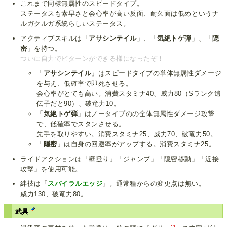
これまで同様無属性のスピードタイプ。
ステータスも素早さと会心率が高い反面、耐久面は低めというナ
ルガクルガ系統らしいステータス。
アクティブスキルは「
アサシンテイル
」、「
気絶トゲ弾
」、「
隠
密
」を持つ。
ついに自力でビターンができる様になったぞ！
「
アサシンテイル
」はスピードタイプの単体無属性ダメージ
を与え、低確率で即死させる。
会心率がとても高い。消費スタミナ40、威力80（Sランク遺
伝子だと90）、破竜力10。
「
気絶トゲ弾
」はノータイプのの全体無属性ダメージ攻撃
で、低確率でスタンさせる。
先手を取りやすい。消費スタミナ25、威力70、破竜力50。
「
隠密
」は自身の回避率がアップする。消費スタミナ25。
ライドアクションは「壁登り」「ジャンプ」「隠密移動」「近接
攻撃」を使用可能。
絆技は「
スパイラルエッジ
」。通常種からの変更点は無い。
威力130、破竜力80。
武具
*3