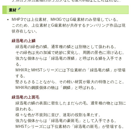
素材
MHP3では上位素材、MH3GではG級素材のみ登場している。
このため、上位素材とG級素材が共存するナンバリング作品は現
状存在しない。
緑迅竜の上鱗
緑迅竜の緑色の鱗。通常種の鱗とは別物として扱われる。
その緑色は光の加減で絶妙に変化し、周囲の景色に溶け込む。
強力な個体からは「緑迅竜の厚鱗」と呼ばれる鱗を入手でき
る。
MHXRとMHSTシリーズには下位素材の「緑迅竜の鱗」が登場
する。
堅さもさることながら、その軽い材質が最大の特徴とのこと。
MHXRの鋼膜個体の物は「鋼鱗」と呼ばれる。
緑迅竜の上斑毛
緑迅竜の鱗の表面に密生したまだらの毛。通常種の物とは別に
扱われる。
様々な色が不規則に並び、迷彩の役割を果たす。
強力な個体からは「緑迅竜の豪斑毛」として入手できる。
MHSTシリーズには下位素材の「緑迅竜の斑毛」が登場する。