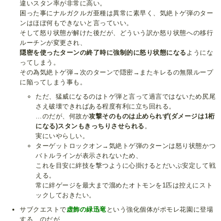
違いスタン率が非常に高い。
困った事にナルガクルガ亜種は異常に素早く、気絶トゲ弾のター
ンはほぼ何もできないと言っていい。
そして怒り状態が解けた後だが、どういう訳か怒り状態への移行
ルーチンが変更され、
隠密を使ったターンの終了時に強制的に怒り状態になる
ようにな
ってしまう。
その為気絶トゲ弾→次のターンで隠密→またキレるの無限ループ
に陥ってしまう事も。
ただ、猛威になるのはトゲ弾と言って過言ではないため尻尾
さえ破壊できればある程度有利に立ち回れる。
…のだが、何故か
攻撃そのものは止められず(ダメージは1桁
になる)スタンもきっちりさせられる
。
実にいやらしい。
ターゲットロックオン→気絶トゲ弾のターンは怒り状態かつ
バトルラインが表示されないため、
これを目安に絆技を撃つように心掛けるとだいぶ安定して戦
える。
常に絆ゲージを最大まで溜めたオトモンを1匹は控えにスト
ックしておきたい。
サブクエストで
虚飾の緑迅竜
という強化個体がポモレ花園に登場
する、のだが……