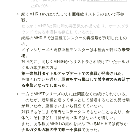
た
のだが…
続くMHRiseではまたしても亜種総リストラのせいで不参
戦。
せっかくMHP3と同じ和の雰囲気の作品であり、ホームグラ
ウンドである水没林も存在しているのに…
続編のMHR:Sでは亜種モンスターの再登場が判明したもの
の、
メインシリーズの既存亜種モンスターは本種含め軒並み
未登
場
。
対照的に、同じくMH3Gからリストラされ続けていたナルガ
クルガ希少種の方は
第一弾無料タイトルアップデートでの参戦が発表された
。
危惧されていた通り、
亜種をすっ飛ばして
希少種のみ
復活す
る
事態となってしまった
。
一方でMHSTシリーズの方には問題なく出続けられている。
…のだが、通常種と違ってボスとして登場するなどの見せ場
が無いため、亜種はいまいち目立てていない。
対戦でもそこまで優秀なステータスでもないこともあり、全
体的にそれほど注目度が高い訳ではないのが惜しい。
また、ある程度MHSTの流れを汲んでいるMH-Rでは何故か
ナルガクルガ種の中で唯一不参戦
であった。