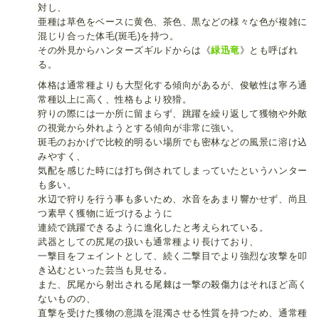
対し、
亜種は草色をベースに黄色、茶色、黒などの様々な色が複雑に
混じり合った体毛(斑毛)を持つ。
その外見からハンターズギルドからは《
緑迅竜
》とも呼ばれ
る。
体格は通常種よりも大型化する傾向があるが、俊敏性は寧ろ通
常種以上に高く、性格もより狡猾。
狩りの際には一か所に留まらず、跳躍を繰り返して獲物や外敵
の視覚から外れようとする傾向が非常に強い。
斑毛のおかげで比較的明るい場所でも密林などの風景に溶け込
みやすく、
気配を感じた時には打ち倒されてしまっていたというハンター
も多い。
水辺で狩りを行う事も多いため、水音をあまり響かせず、尚且
つ素早く獲物に近づけるように
連続で跳躍できるように進化したと考えられている。
武器としての尻尾の扱いも通常種より長けており、
一撃目をフェイントとして、続く二撃目でより強烈な攻撃を叩
き込むといった芸当も見せる。
また、尻尾から射出される尾棘は一撃の殺傷力はそれほど高く
ないものの、
直撃を受けた獲物の意識を混濁させる性質を持つため、通常種