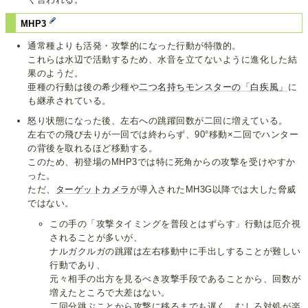
MHP3
通常種よりも活発・攻撃的になった行動が特徴的。
これらは水辺で活動するため、水音を立てないように進化した結
果のようだ。
亜種の行動は後の希少種や
二つ名持ちモンスターの「白疾風」
に
も継承されている。
怒り状態になった後、左右への跳躍回数が二回に増えている。
左右での飛び去りが一回では終わらず、90°移動×二回でハンター
の背後を取れるほど移動する。
このため、初登場のMHP3では特に死角からの攻撃を受けやすか
った。
ただ、
ターゲットカメラ
が導入されたMH3G以降では大した脅威
ではない。
この手の「攻撃タイミングを普段とはずらす」行動は厄介視
されることが多いが、
ナルガクルガの跳躍は左右移動中に手出しすることが難しい
行動であり、
元々相手の出方を見るべき攻撃手段であることから、回数が
増えたところで大差はない。
二回分跳ぶことから攻撃に移るまでも遅く、むしろ対処が楽