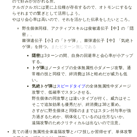
ので好みが分かれる所。
ナルガクルガには更に上位種が存在するので、オトモンにするな
らそれまでの繋ぎとして活用しよう。
やはり会心率は高いので、それを活かした伝承をしたいところ。
野生個体同様、アクティブスキルは俊敏遺伝子【中】の「隠
密」、
棘弾遺伝子【小】の「トゲ弾」、棘弾遺伝子【中】「気絶ト
ゲ弾」を持つ。
またビターン無しである
隠密
は3ターンの間、自身の回避率と会心率が小アップ
する。
トゲ弾
はノータイプの全体無属性小ダメージ攻撃。通
常種の技と同様で、絆消費は16と軽めだが威力も低
い。
気絶トゲ弾
は
スピードタイプ
の全体無属性中ダメージ
攻撃で、低確率でスタンさせる。
野生個体の同攻撃とは違いタイプが付く。威力はそこ
そこで追加効果も優秀だが、絆消費は38と重め。
さすがに野生個体と同様のままではスタン付与率が強
力過ぎるためか、弱体化しているのは仕方ないか。
遠隔攻撃のためクリティカルは出ないので注意。
見ての通り無属性全体遠隔攻撃とバフ技しか習得せず、単体攻撃