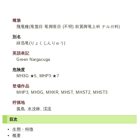
種族
飛竜種
(竜盤目 竜脚亜目 (不明) 前翼脚竜上科 ナルガ科)
別名
緑迅竜(りょくじんりゅう)
英語表記
Green Nargacuga
危険度
MH3G:★5, MHP3:★7
登場作品
MHP3, MH3G, MHXR, MHST, MHST2, MHST3
狩猟地
孤島
,
水没林
,
渓流
目次
生態・特徴
概要