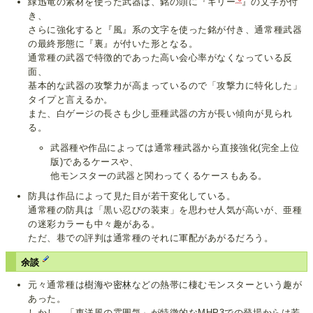
緑迅竜の素材を使った武器は、銘の頭に『ギリー
』の文字が付
き、
さらに強化すると『風』系の文字を使った銘が付き、通常種武器
の最終形態に『裏』が付いた形となる。
通常種の武器で特徴的であった高い会心率がなくなっている反
面、
基本的な武器の攻撃力が高まっているので「攻撃力に特化した」
タイプと言えるか。
また、白ゲージの長さも少し亜種武器の方が長い傾向が見られ
る。
武器種や作品によっては通常種武器から直接強化(完全上位
版)であるケースや、
他モンスターの武器と関わってくるケースもある。
防具は作品によって見た目が若干変化している。
通常種の防具は「黒い忍びの装束」を思わせ人気が高いが、亜種
の迷彩カラーも中々趣がある。
ただ、巷での評判は通常種のそれに軍配があがるだろう。
余談
元々通常種は
樹海
や
密林
などの熱帯に棲むモンスターという趣が
あった。
しかし、「東洋風の雰囲気」が特徴的なMHP3での登場からは若