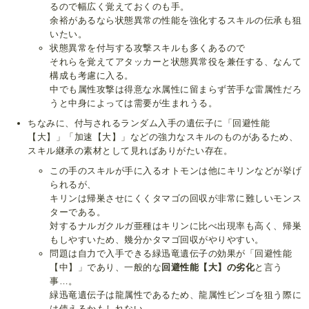
るので幅広く覚えておくのも手。
余裕があるなら状態異常の性能を強化するスキルの伝承も狙
いたい。
状態異常を付与する攻撃スキルも多くあるので
それらを覚えてアタッカーと状態異常役を兼任する、なんて
構成も考慮に入る。
中でも属性攻撃は得意な水属性に留まらず苦手な雷属性だろ
うと中身によっては需要が生まれうる。
ちなみに、付与されるランダム入手の遺伝子に「回避性能
【大】」「加速【大】」などの強力なスキルのものがあるため、
スキル継承の素材として見ればありがたい存在。
この手のスキルが手に入るオトモンは他にキリンなどが挙げ
られるが、
キリンは帰巣させにくくタマゴの回収が非常に難しいモンス
ターである。
対するナルガクルガ亜種はキリンに比べ出現率も高く、帰巣
もしやすいため、幾分かタマゴ回収がやりやすい。
問題は自力で入手できる緑迅竜遺伝子の効果が「回避性能
【中】」であり、一般的な
回避性能【大】の劣化
と言う
事…。
緑迅竜遺伝子は龍属性であるため、龍属性ビンゴを狙う際に
は使えるかもしれない。