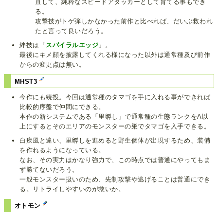
直して、純粋なスピードアタッカーとして育てる事もでき
る。
攻撃技がトゲ弾しかなかった前作と比べれば、だいぶ救われ
たと言って良いだろう。
絆技は「
スパイラルエッジ
」。
最後にキメ顔を披露してくれる様になった以外は通常種及び前作
からの変更点は無い。
MHST3
今作にも続投。今回は通常種のタマゴを手に入れる事ができれば
比較的序盤で仲間にできる。
本作の新システムである「里孵し」で通常種の生態ランクをA以
上にするとそのエリアのモンスターの巣でタマゴを入手できる。
白疾風と違い、里孵しを進めると野生個体が出現するため、装備
を作れるようになっている。
なお、その実力はかなり強力で、この時点では普通にやってもま
ず勝てないだろう。
一般モンスター扱いのため、先制攻撃や逃げることは普通にでき
る。リトライしやすいのが救いか。
オトモン