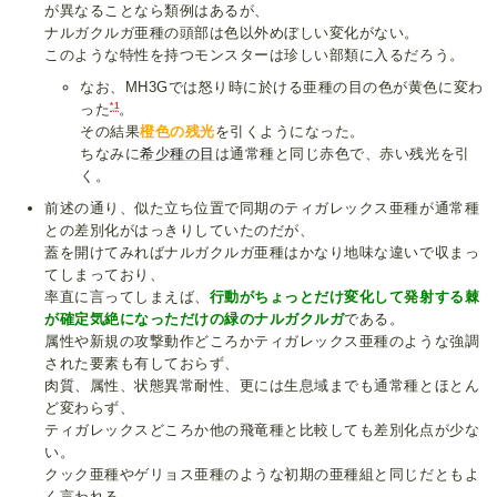
が異なることなら類例はあるが、
ナルガクルガ亜種の頭部は色以外めぼしい変化がない。
このような特性を持つモンスターは珍しい部類に入るだろう。
なお、MH3Gでは怒り時に於ける亜種の目の色が黄色に変わ
*1
った
。
その結果
橙色の残光
を引くようになった。
ちなみに
希少種の目
は通常種と同じ赤色で、赤い残光を引
く。
前述の通り、似た立ち位置で同期のティガレックス亜種が通常種
との差別化がはっきりしていたのだが、
蓋を開けてみればナルガクルガ亜種はかなり地味な違いで収まっ
てしまっており、
率直に言ってしまえば、
行動がちょっとだけ変化して発射する棘
が確定気絶になっただけの緑のナルガクルガ
である。
属性や新規の攻撃動作どころかティガレックス亜種のような強調
された要素も有しておらず、
肉質、属性、状態異常耐性、更には生息域までも通常種とほとん
ど変わらず、
ティガレックスどころか他の飛竜種と比較しても差別化点が少な
い。
クック亜種やゲリョス亜種のような初期の亜種組と同じだともよ
く言われる。