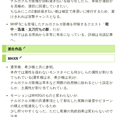
ナルガクルガ亜種が回転薙ぎ払いを繰り出したら、単発か連続か
を見極め、適切に回避していきたい。
ちなみにこの2連続薙ぎ払い後は確定で身震いに移行するため、避
けきれれば攻撃チャンスとなる。
MHP3にも登場したナルガクルガ亜種を狩猟するクエスト「
暗
中・迅速・太刀打ちの影
」だが、
今作ではある理由から非常に有名になっている。詳細は当該記事
へ。
派生作品
MHXR
通常種、希少種と共に参戦。
本作では属性を扱わないモンスターにも何かしらの属性が割り当
てられている(通常種は水、希少種は氷)が、
ナルガクルガ亜種は草木など周囲の自然物に紛れるという設定か
らか、土属性が割り当てられている。
モーションはMH3Gのものと変わらないが、
ナルガクルガ種の共通事項として射出した尾棘の速度やビターン
の構えが低速化しているため
少し狩りやすくなった。ただし尾棘の気絶効果は変わらないので
注意。