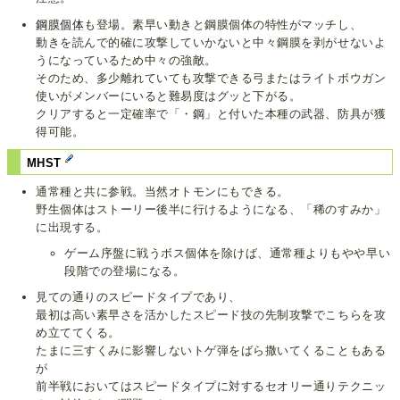
鋼膜個体
も登場。素早い動きと鋼膜個体の特性がマッチし、
動きを読んで的確に攻撃していかないと中々鋼膜を剥がせないよ
うになっているため中々の強敵。
そのため、多少離れていても攻撃できる弓またはライトボウガン
使いがメンバーにいると難易度はグッと下がる。
クリアすると一定確率で「・鋼」と付いた本種の武器、防具が獲
得可能。
MHST
通常種と共に参戦。当然オトモンにもできる。
野生個体はストーリー後半に行けるようになる、「稀のすみか」
に出現する。
ゲーム序盤に戦うボス個体を除けば、通常種よりもやや早い
段階での登場になる。
見ての通りのスピードタイプであり、
最初は高い素早さを活かしたスピード技の先制攻撃でこちらを攻
め立ててくる。
たまに三すくみに影響しないトゲ弾をばら撒いてくることもある
が
前半戦においてはスピードタイプに対するセオリー通りテクニッ