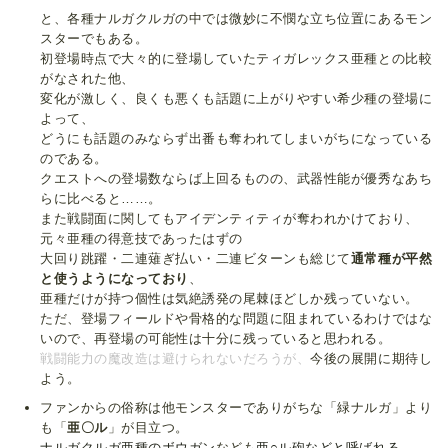
と、各種ナルガクルガの中では微妙に不憫な立ち位置にあるモン
スターでもある。
初登場時点で大々的に登場していたティガレックス亜種との比較
がなされた他、
変化が激しく、良くも悪くも話題に上がりやすい希少種の登場に
よって、
どうにも話題のみならず出番も奪われてしまいがちになっている
のである。
クエストへの登場数ならば上回るものの、武器性能が優秀なあち
らに比べると……。
また戦闘面に関してもアイデンティティが奪われかけており、
元々亜種の得意技であったはずの
大回り跳躍・二連薙ぎ払い・二連ビターンも総じて
通常種が平然
と使うようになっており
、
亜種だけが持つ個性は気絶誘発の尾棘ほどしか残っていない。
ただ、登場フィールドや骨格的な問題に阻まれているわけではな
いので、再登場の可能性は十分に残っていると思われる。
戦闘能力の魔改造は避けられないだろうが、
今後の展開に期待し
よう。
ファンからの俗称は他モンスターでありがちな「緑ナルガ」より
も「
亜〇ル
」が目立つ。
ナルガクルガ亜種のボウガン
なども
亜○ル砲などと呼ばれる。