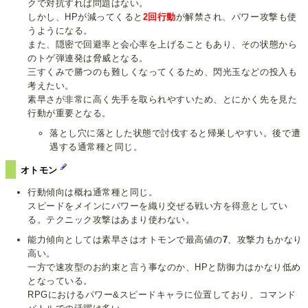
クで対抗すれば問題はない。
しかし、HPが減ってくると
2回行動
が解禁され、パワー攻撃も使
うようになる。
また、隠密で回避率と会心率を上げることもあり、その状態から
のトゲ弾連発は脅威となる。
三すくみで勝つのも難しくなってくるため、閃光玉などの投入も
考えたい。
素早さが非常に高く先手を取られやすいため、とにかく先を見た
行動が重要となる。
落とし穴に落とした状態で討伐すると帰巣しやすい。後で遭
遇する通常種と同じ。
オトモン
行動傾向は概ね通常種と同じ。
スピードをメインにパワーを織り交ぜる戦い方を得意としてい
る。テクニック攻撃はあまり使わない。
能力傾向としては素早さはオトモンで最高値の
7
、攻撃力もかなり
高い。
一方で速攻型のお約束と言う事なのか、HPと防御力はかなり低め
となっている。
RPGにおけるパワー&スピードキャラに位置しており、コマンド