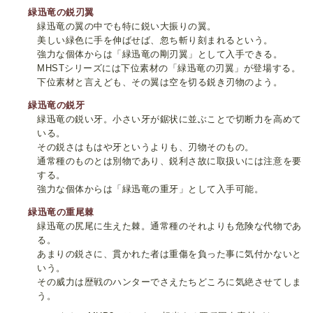
緑迅竜の鋭刃翼
緑迅竜の翼の中でも特に鋭い大振りの翼。
美しい緑色に手を伸ばせば、忽ち斬り刻まれるという。
強力な個体からは「緑迅竜の剛刃翼」として入手できる。
MHSTシリーズには下位素材の「緑迅竜の刃翼」が登場する。
下位素材と言えども、その翼は空を切る鋭き刃物のよう。
緑迅竜の鋭牙
緑迅竜の鋭い牙。小さい牙が鋸状に並ぶことで切断力を高めて
いる。
その鋭さはもはや牙というよりも、刃物そのもの。
通常種のものとは別物であり、鋭利さ故に取扱いには注意を要
する。
強力な個体からは「緑迅竜の重牙」として入手可能。
緑迅竜の重尾棘
緑迅竜の尻尾に生えた棘。通常種のそれよりも危険な代物であ
る。
あまりの鋭さに、貫かれた者は重傷を負った事に気付かないと
いう。
その威力は歴戦のハンターでさえたちどころに気絶させてしま
う。