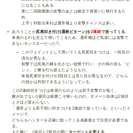
になることもある。
更に二回跳躍後の攻撃のあとは確定で身震いに移行するた
め、
上手く対処出来れば通常種より攻撃チャンスは多い。
あろうことか
尻尾叩き付け(通称ビターン)
を
2連続
で放ってくる
。
単発のものも交えて用いてくるため、通常種ほど気楽には追撃で
*2
きないモンスターだった
。
このフェイントとして用いてくる尻尾叩きつけは、一段目の
演出が異なる。
初撃では尻尾の棘を出さない状態で行い、その時の音も「ビ
シッ」と鞭を打ち据えたようなもの。
単発尻尾叩き付けや2段目とは見た目が異なるので、どちら
の技かは判別できるようになっている。
この2連続叩きつけは単発のものよりは若干攻撃力が低く、
棘が出てない1発目は範囲こそ狭いものの、ダメージ自体は2発目
とさほど変わらない。
「通常よりも若干弱い叩きつけを2連続で放っている」といったイ
メージで、
どちらもハンターを正確に狙ってくる為最後まで注意が必要であ
る。
また稀に、1発目と2発目の間に
ターゲットを変える
。