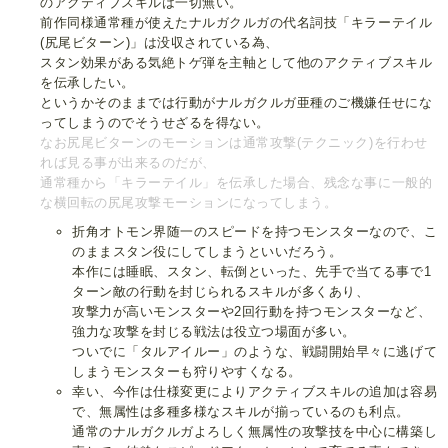
のアクティブスキルは一切無い。
前作同様通常種が使えたナルガクルガの代名詞技「キラーテイル
(尻尾ビターン)」は没収されている為、
スタン効果がある気絶トゲ弾を主軸として他のアクティブスキル
を伝承したい。
というかそのままでは行動がナルガクルガ亜種のご機嫌任せにな
ってしまうのでそうせざるを得ない。
なお尻尾ビターンのモーションは通常攻撃(テクニック)を行わせ
れば見る事が出来るのだが、
通常種から「キラーテイル」を伝承した場合、残念な事に一般的
な横回転の尻尾攻撃モーションになってしまう。
折角オトモン界随一のスピードを持つモンスターなので、こ
のままスタン役にしてしまうといいだろう。
本作には睡眠、スタン、転倒といった、先手で当てる事で1
ターン敵の行動を封じられるスキルが多くあり、
攻撃力が高いモンスターや2回行動を持つモンスターなど、
強力な攻撃を封じる戦法は役立つ場面が多い。
ついでに「タルアイルー」のような、戦闘開始早々に逃げて
しまうモンスターも狩りやすくなる。
幸い、今作は仕様変更によりアクティブスキルの追加は容易
で、無属性は多種多様なスキルが揃っているのも利点。
通常のナルガクルガよろしく無属性の攻撃技を中心に構築し