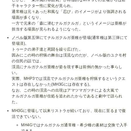
干キャラクター性に変化が見られ、
通常種は元々あった和風な「忍び」のイメージがより強調される
場面が多くなり、
一方で元来の「森に潜むナルガクルガ」というイメージは亜種が
担当する場面が見られるようになった。
ノベル版
第五弾にてナルガクルガ亜種が登場(通常種は第三弾にて
登場済)。
トゥークの弟子達と死闘を繰り広げた。
因みにこの時の狩猟の舞台は渓流なのだが、ノベル版のユクモ村
の住民の話では、
渓流にナルガクルガ亜種が姿を現す事は前例の無かった事らし
い。
実際、MHP3では渓流でナルガクルガ亜種を狩猟するというクエ
ストは存在しなかった(MH3Gには存在する)。
なお、この時の渓流への出現はアマツマガツチによる大嵐で
ナルガクルガ亜種が住処を追われたからであると劇中で語られ
た。
MH3Gに登場して以来リストラが続いており、現在に至るまで復
活できていない。
MH4Gではナルガクルガ通常種・希少種の素材は交換で入手
できる。