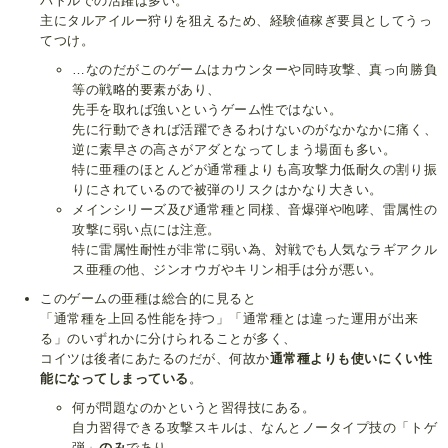
バトルでの活躍は多い。
主にタルアイルー狩りを狙えるため、経験値稼ぎ要員としてうっ
てつけ。
…なのだがこのゲームはカウンターや同時攻撃、真っ向勝負
等の戦略的要素があり、
先手を取れば強いというゲーム性ではない。
先に行動できれば活躍できるわけないのがなかなかに痛く、
逆に素早さの高さがアダとなってしまう場面も多い。
特に亜種のほとんどが通常種よりも高攻撃力低耐久の割り振
りにされているので被弾のリスクはかなり大きい。
メインシリーズ及び通常種と同様、音爆弾や咆哮、雷属性の
攻撃に弱い点には注意。
特に雷属性耐性が非常に弱い為、対戦でも人気なラギアクル
ス亜種の他、ジンオウガやキリン相手は分が悪い。
このゲームの亜種は総合的に見ると
「通常種を上回る性能を持つ」「通常種とは違った運用が出来
る」のいずれかに分けられることが多く、
コイツは後者にあたるのだが、何故か
通常種よりも使いにくい性
能になってしまっている
。
何が問題なのかというと習得技にある。
自力習得できる攻撃スキルは、なんとノータイプ技の「トゲ
弾」
のみ
であり、