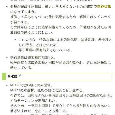
亜種が飛ばす尾棘は、威力こそ大きくないものの
確定で
気絶状態
になってしまう
。
被弾して尻もちをついた後に気絶するため、解除にはタイムラグ
が発生する。
その隙を狙うように追撃が飛んでくるため、予備動作を見たら回
避前提で動くようにしたい。
このような「特殊な棘による強制気絶」は通常種、希少種と
もに行うことはないため、
専ら亜種の固有能力となっている。
弱点属性は通常種同様雷>火。
物理肉質もほぼ通常種と同様だが頭部が軟化し、逆に尻尾先端は
硬化している。
MH3G
MH3GではG級にのみ登場。
MHP3の水没林、孤島の他に渓流にも出現する。
今作では、回転なぎ払いを時計回りと反時計回りの2連続で繰り出
す新モーションが追加された。
そのため、一発目を回避して安心してたら反対回りのなぎ払いに
巻き込まれた…なんてことも起こる。