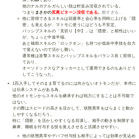
他のナルガクルガらしい技は軒並み没収されている。
つまり
まさかの
尻尾ビターン没収である。
酷すぎる…
他に習得できるスキルは回避率と会心率を同時に上げる「隠
密」も覚えるが、マトモに使うにはどうも不安定。
パッシブスキルの「見切り【中】」は「隠密」と相性はいい
が、ちょっと中途半端。
あと補助スキルの「ロックオン」も持つが低命中率技を自力
で覚えないので活かし難い。
通常種は攻撃スキルとパッシブスキルをバランス良く習得し
ており、
オーソドックスなアタッカーとして運用できるのもありどう
してこうなった。
1匹入手してそのまま育てるのには向かないオトモンだが、本作に
は伝承システムがある為、
他のオトモンからスキルを継承すれば戦力にすることは不可能で
はない。
その際はスピードの高さを活かして、状態異常をばらまくと動か
しやすくなるだろう。
特に「隠密」を活かしやすくなる目潰し、相手の動きを制限する
麻痺、睡眠を付与する技を覚えさせると活躍させやすい。
他の状態異常やデバフ付与技も相手によっては効果が見込め