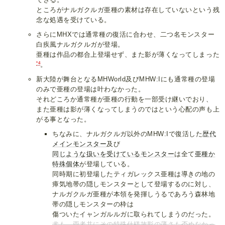
ところがナルガクルガ亜種の素材は存在していないという残
念な処遇を受けている。
さらにMHXでは通常種の復活に合わせ、二つ名モンスター
白疾風ナルガクルガが登場。
亜種は作品の都合上登場せず、また影が薄くなってしまった
*4
。
新大陸が舞台となるMHWorld及びMHW:Iにも通常種の登場
のみで亜種の登場は叶わなかった。
それどころか通常種が亜種の行動を一部受け継いでおり、
また亜種は影が薄くなってしまうのではという心配の声も上
がる事となった。
ちなみに、ナルガクルガ以外のMHW:Iで復活した
歴代
メイン
モン
スター
及び
同じような扱いを
受けているモンスター
は全て
亜
種
か
特殊
個
体
が登場している。
同時期に初登場したティガレックス亜種は導きの地の
瘴気地帯の隠しモンスターとして登場するのに対し、
ナルガクルガ亜種が本領を発揮しうるであろう森林地
帯の隠しモンスターの枠は
傷ついたイャンガルルガに取られてしまうのだった。
尤も、両者共にその特殊仕様故
影の薄さも否めなかっ