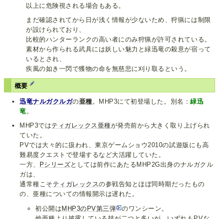
以上に危険視される場合もある。
まだ確認されてから日が浅く情報が少ないため、狩猟には制限
が設けられており、
比較的ハンターランクの高い者にのみ狩猟が許可されている。
素材から作られる武具には妖しい魅力と緑迅竜の殺意が宿って
いるとされ、
疾風の如き一閃で獲物の命を無慈悲に刈り取るという。
概要
迅竜ナルガクルガ
の
亜種
。MHP3にて初登場した。別名：
緑迅
竜
。
MHP3では
ティガレックス亜種
が発売前から大きく取り上げられ
ていた。
PVでは大々的に扱われ、東京ゲームショウ2010の試遊版にも高
難易度クエストで登場するなど大活躍していた。
一方、
Pシリーズ
としては前作にあたるMHP2G出身のナルガクル
ガは、
通常種こそ
ティガレックス
の参戦告知とほぼ同時期だったもの
の、亜種についての情報開示は遅れた。
初公開は
MHP3のPV第三弾
のワンシーン。
他亜種より披露している技が二つと多いが、いずれもPVな