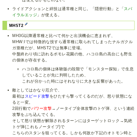
ライドアクションと絆技は通常種と同じ。「隠密行動」と「
スパ
イラルエッジ
」が使える。
MHST2
MH3G以降通常種と比べて何かと出演機会に恵まれず、
MHW:Iでは特徴的な技すら通常種に取られてしまったナルガクル
ガ亜種だが、MHST2では無事に登場。
中盤終わり頃に訪れるポモレ花園の他、ハコロ島の高台にも野生
の個体が存在する。
ハコロ島の個体は体験版の段階で「モンスター探知」で生息
していることが先に判明したため、
これが分かった時にはそれなりに大きな反響があった。
敵としてはかなり厄介で、
最初は
スピード攻撃
をひたすら撃ってくるのだが、怒り状態にな
ると一変。
2回行動で
パワー攻撃
→ノータイプ全体攻撃のトゲ弾、という連続
攻撃をぶち込んでくる。
そして怒り状態が解除されるターンにはターゲットロック→気絶
トゲ弾(これもノータイプ)で
こちらのスタンを狙ってくる。しかも何故か下記のオトモン時と