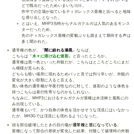
どで既出だったためいまいち
地味
。
作中での立場が似ているティガレックス亜種と比べると地味
な滑り出しとなった。
とはいえ、MHP3当時からナルガクルガは人気のあるモンス
ターだったため、
先のティガレックス亜種の変貌ぶりも踏まえて期待する声は
多く聞かれた。
通常種の色が、『
闇に紛れる漆黒
』ならば、
こちらは『
木々に溶け込む迷彩
』と言ったところか。
通常種は黒一色といった外観だが、こちらはところどころにまだ
ら模様が見られる。
どちらも暗い場所に現れるためパッと見では判り辛いが、外観の
変化が大きい部類に入ると言える。
黒い体色の通常種が半夜行性なのに対して、迷彩のような体色を
持つこちらは昼行性寄りなのかもしれない。
ちなみに、MHP3におけるナルガクルガ亜種は水没林と孤島にの
み出現している。
通常種もいて、かつ自身の体色を活かせそうな渓流にはいなかっ
たが、MH3Gでは渓流にも現れるようになった。
頭を部位破壊したときの目の傷が
通常種と逆になっている
。
亜種になって部位の形状が変化した結果、付随して破壊時の外観