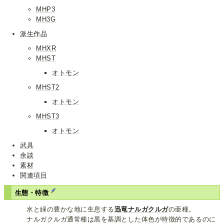
MHP3
MH3G
派生作品
MHXR
MHST
オトモン
MHST2
オトモン
MHST3
オトモン
武具
余談
素材
関連項目
生態・特徴
水と緑の豊かな地に生息する
迅竜ナルガクルガ
の亜種。
ナルガクルガ通常種は黒を基調とした体色が特徴的であるのに