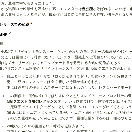
なお、亜種の中でもさらに珍しく、
しかも戦闘力や凶暴性も段違いに高いモンスターは
希少種
と呼ばれる。いわば「
一部の亜種にも言える事だが、最新作が出る際に事前にその存在が明かされない
シリーズでの変遷
 MHP
1種
MHGにて「リペイントモンスター」という色違いのモンスターの概念がMHシリ
このころは亜種という呼称はなく、モンスター図鑑上では同種という扱いだった
同作はMHシリーズにおけるアップデート版を発売する方式の初作品であり、
初代MHのシステム調整やリペイントモンスターの追加、G級クエストの追加が目
目玉ということもありかなり強く設定されており、行動パターンも変更され
更に一部のモンスターには全く新しい行動が追加された。
中には通常種の倍近くのステータスになるものもおり、レアなハードモード
この関係上、同作の時点ではリオレウスとリオレイア、モノブロス以外の亜
G級クエスト専用のレアモンスター
という位置づけで、通常種の金冠サイズ(
一定確率でクエストターゲットとして色違いのモンスターが出てくるという
(厳密には別クエストになっているが、クエスト発生がランダムかつ名称が
そのため亜種を狙って狩ることはできず、亜種装備を作るのは一種のやりこ
Wii版ではMH2の亜種という呼称が逆輸入され、
亜種をターゲットにしているクエストは名称変更されており、出現していれ