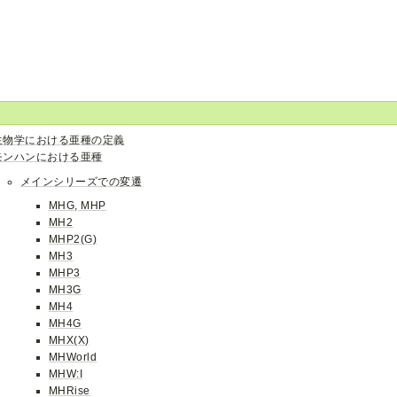
生物学における亜種の定義
モンハンにおける亜種
メインシリーズでの変遷
MHG, MHP
MH2
MHP2(G)
MH3
MHP3
MH3G
MH4
MH4G
MHX(X)
MHWorld
MHW:I
MHRise