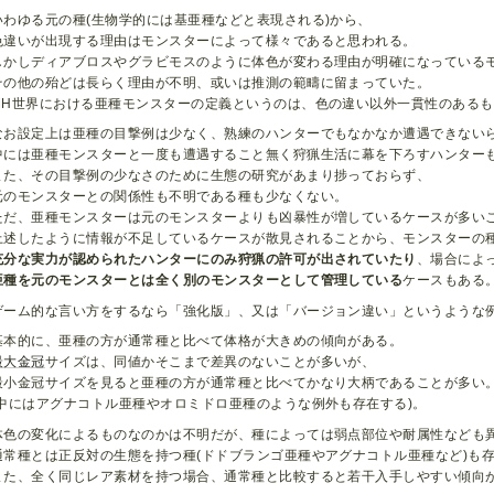
いわゆる元の種(生物学的には基亜種などと表現される)から、
色違いが出現する理由はモンスターによって様々であると思われる。
しかしディアブロスやグラビモスのように体色が変わる理由が明確になっている
その他の殆どは長らく理由が不明、或いは推測の範疇に留まっていた。
MH世界における亜種モンスターの定義というのは、色の違い以外一貫性のある
なお設定上は亜種の目撃例は少なく、熟練のハンターでもなかなか遭遇できない
中には亜種モンスターと一度も遭遇すること無く狩猟生活に幕を下ろすハンター
また、その目撃例の少なさのために生態の研究があまり捗っておらず、
元のモンスターとの関係性も不明である種も少なくない。
ただ、亜種モンスターは元のモンスターよりも凶暴性が増しているケースが多い
上述したように情報が不足しているケースが散見されることから、モンスターの
充分な実力が認められたハンターにのみ狩猟の許可が出されていたり
、場合によ
亜種を元のモンスターとは全く別のモンスターとして管理している
ケースもある
ゲーム的な言い方をするなら「強化版」、又は「バージョン違い」というような
基本的に、亜種の方が通常種と比べて体格が大きめの傾向がある。
最大金冠
サイズは、同値かそこまで差異のないことが多いが、
最小金冠サイズを見ると亜種の方が通常種と比べてかなり大柄であることが多い
(中にはアグナコトル亜種やオロミドロ亜種のような例外も存在する)。
体色の変化によるものなのかは不明だが、種によっては弱点部位や耐属性なども
通常種とは正反対の生態を持つ種(ドドブランゴ亜種やアグナコトル亜種など)も
また、全く同じレア素材を持つ場合、通常種と比較すると若干入手しやすい傾向