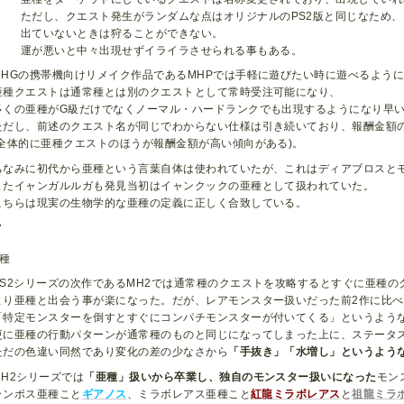
ただし、クエスト発生がランダムな点はオリジナルのPS2版と同じなため、
出ていないときは狩ることができない。
運が悪いと中々出現せずイライラさせられる事もある。
MHGの携帯機向けリメイク作品であるMHPでは手軽に遊びたい時に遊べるよう
亜種クエストは通常種とは別のクエストとして常時受注可能になり、
多くの亜種がG級だけでなくノーマル・ハードランクでも出現するようになり早
ただし、前述のクエスト名が同じでわからない仕様は引き続いており、報酬金額
(全体的に亜種クエストのほうが報酬金額が高い傾向がある)。
ちなみに初代から亜種という言葉自体は使われていたが、これはディアブロスと
またイャンガルルガも発見当初はイャンクックの亜種として扱われていた。
こちらは現実の生物学的な亜種の定義に正しく合致している。
0種
PS2シリーズの次作であるMH2では通常種のクエストを攻略するとすぐに亜種の
より亜種と出会う事が楽になった。だが、レアモンスター扱いだった前2作に比
「特定モンスターを倒すとすぐにコンパチモンスターが付いてくる」というよう
更に亜種の行動パターンが通常種のものと同じになってしまった上に、ステータ
ただの色違い同然であり変化の差の少なさから
「手抜き」「水増し」というよう
MH2シリーズでは
「亜種」扱いから卒業し、独自のモンスター扱いになった
モン
ランポス亜種こと
ギアノス
、ミラボレアス亜種こと
紅龍ミラボレアス
と
祖龍ミラ