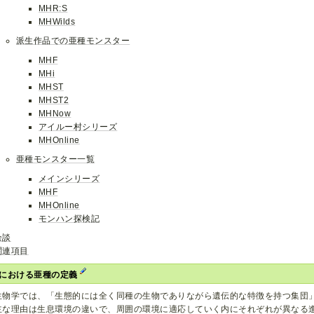
MHR:S
MHWilds
派生作品での亜種モンスター
MHF
MHi
MHST
MHST2
MHNow
アイルー村シリーズ
MHOnline
亜種モンスター一覧
メインシリーズ
MHF
MHOnline
モンハン探検記
余談
関連項目
における亜種の定義
生物学では、「生態的には全く同種の生物でありながら遺伝的な特徴を持つ集団
主な理由は生息環境の違いで、周囲の環境に適応していく内にそれぞれが異なる