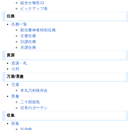
組合せ報告11
ピックアップ表
任務
任務一覧
新任審神者特別任務
主要任務
日課任務
月課任務
資源
資源・札
小判
万屋/景趣
万屋
本丸刀剣保存会
景趣
二十四節気
日常のガーデン
収集
収集
近侍曲