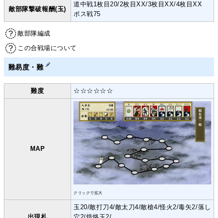
道中戦1枚目20/2枚目XX/3枚目XX/4枚目XX
敵部隊撃破報酬(玉)
ボス戦75
敵部隊編成
この合戦場について
難易度・難
難度
☆☆☆☆☆☆
MAP
クリックで拡大
玉20/敵打刀4/敵太刀4/敵槍4/怪火2/毒矢2/落し
出現札
穴2/焙烙玉2/