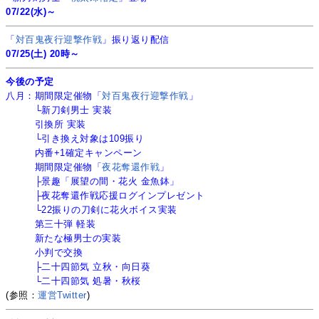
07/22(水)～
「
対百鬼夜行迎撃作戦
」振り返り配信
07/25(土) 20時～
今後の予定
八月：期間限定催物「
対百鬼夜行迎撃作戦
」
└新刀剣男士 実装
引換所 実装
└引き換え対象は109振り
内番+1確定キャンペーン
期間限定催物「
夜花奪還作戦
」
├景趣「展望の間・花火 金魚鉢」
├夜花奪還作戦応援ログインプレゼント
└22振りの刀剣に花火ボイス実装
第三十弾 軽装
新たな極男士の実装
小判で交換
├二十四節気 立秋・向日葵
└二十四節気 処暑・秋桜
(参照：
運営Twitter
)