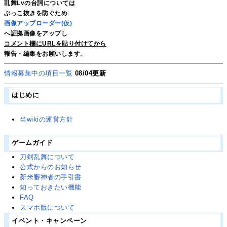
乱舞Lvの台詞については
ぶっこ抜きを防ぐため
画像アップローダー(仮)
へ証拠画像をアップし
コメント欄にURLを貼り付けてから
報告・編集をお願いします。
情報募集中の項目一覧
08/04更新
はじめに
当wikiの運営方針
ゲームガイド
刀剣乱舞について
公式からのお知らせ
新米審神者の手引書
知っておきたい機能
FAQ
スマホ版について
イベント・キャンペーン