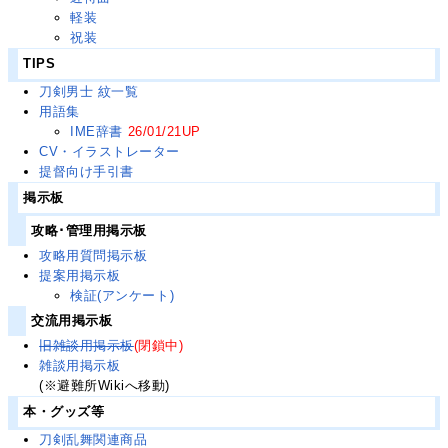
軽装
祝装
TIPS
刀剣男士 紋一覧
用語集
IME辞書
26/01/21UP
CV・イラストレーター
提督向け手引書
掲示板
攻略･管理用掲示板
攻略用質問掲示板
提案用掲示板
検証(アンケート)
交流用掲示板
旧雑談用掲示板
(閉鎖中)
雑談用掲示板
(※避難所Wikiへ移動)
本・グッズ等
刀剣乱舞関連商品