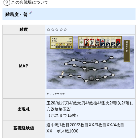
この合戦場について
難易度・普
難度
☆☆☆☆☆
MAP
クリックで拡大
玉20/敵打刀4/敵太刀4/敵槍4/怪火2/毒矢2/落し
出現札
穴2/焙烙玉2/
（ボスまで16枚）
道中戦1枚目200/2枚目XX/3枚目XX/4枚目
基礎経験値
XX ボス戦1000