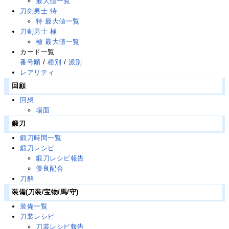
最大値一覧
刀剣男士 特
特 最大値一覧
刀剣男士 極
極 最大値一覧
カード一覧
番号順
/
種別
/
派別
レアリティ
回顧
回想
場面
鍛刀
鍛刀時間一覧
鍛刀レシピ
鍛刀レシピ報告
優良配合
刀解
装備(刀装/宝物/馬/守)
装備一覧
刀装レシピ
刀装レシピ報告