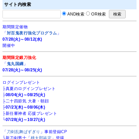
サイト内検索
AND検索
OR検索
期間限定催物
「
対百鬼夜行強化プログラム
」
07/28(火)～08/12(水)
開催中
期間限定鍛刀強化
「
鬼丸国綱
」
07/28(火)～08/25(火)
ログインプレゼント
├真夏のログインプレゼント
├
08/04(火)～08/25(火)
├二十四節気 大暑・朝顔
├
07/23(木)～08/06(木)
├新任審神者 応援プレゼント
└
07/28(火)～10/27(火)
「
刀剣乱舞ぱずぎり
」事前登録CP
└新刀剣男士「
桃太郎祐定
」登場