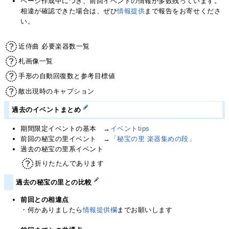
ページ作成中につき、前回イベントの情報が多数残っています。
相違が確認できた場合は、ぜひ
情報提供
まで報告をお寄せくださ
い。
近侍曲 必要楽器数一覧
札画像一覧
手形の自動回復数と参考目標値
敵出現時のキャプション
過去のイベントまとめ
期間限定イベントの基本 →
イベントtips
前回の秘宝の里イベント →
「秘宝の里 楽器集めの段」
過去の秘宝の里系イベント
折りたたんであります
過去の秘宝の里との比較
前回との相違点
・何かありましたら
情報提供欄
までお願いします