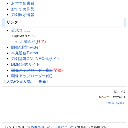
おすすめ書籍
おすすめ作品
刀剣展示情報
リンク
公式コミュ
※要DMMログイン
お知らせ
(終了)
開発/運営Twitter
本丸通信Twitter
刀剣乱舞ONLINE公式サイト
DMM公式サイト
画像アップローダー(旧)
(閉鎖)
画像アップローダー(仮)
〔
人気
/
今日人気
〕〔
最新
〕
T.
?
Y.
?
NOW.
?
TOTAL.
?
〔
MENU編集
〕
レンタルWIKI by
WIKIWIKI.jp*
/
広告について
/ 無料レンタル掲示板