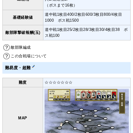
（ボスまで16枚）
道中戦1枚目400/2枚目600/3枚目800/4枚目
基礎経験値
1000 ボス戦1500
道中戦1枚目25/2枚目28/3枚目30/4枚目38 ボ
敵部隊撃破報酬(玉)
ス戦100
敵部隊編成
この合戦場について
難易度・超難
難度
☆☆☆☆☆☆☆
MAP