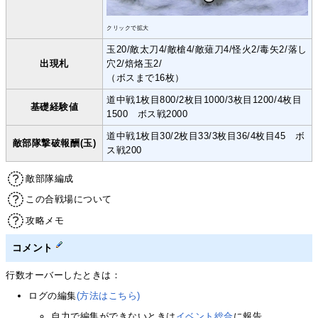
クリックで拡大
玉20/敵太刀4/敵槍4/敵薙刀4/怪火2/毒矢2/落し
出現札
穴2/焙烙玉2/
（ボスまで16枚）
道中戦1枚目800/2枚目1000/3枚目1200/4枚目
基礎経験値
1500 ボス戦2000
道中戦1枚目30/2枚目33/3枚目36/4枚目45 ボ
敵部隊撃破報酬(玉)
ス戦200
敵部隊編成
この合戦場について
攻略メモ
コメント
行数オーバーしたときは：
ログの編集
(方法はこちら)
自力で編集ができないときは
イベント総合
に報告。