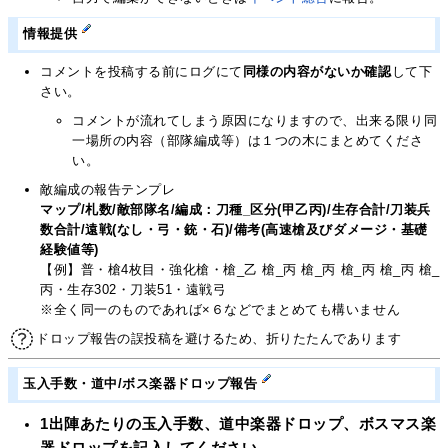
情報提供
コメントを投稿する前にログにて
同様の内容がないか確認
して下
さい。
コメントが流れてしまう原因になりますので、出来る限り同
一場所の内容（部隊編成等）は１つの木にまとめてくださ
い。
敵編成の報告テンプレ
マップ/札数/敵部隊名/編成：刀種_区分(甲乙丙)/生存合計/刀装兵
数合計/遠戦(なし・弓・銃・石)/備考(高速槍及びダメージ・基礎
経験値等)
【例】普・槍4枚目・強化槍・槍_乙 槍_丙 槍_丙 槍_丙 槍_丙 槍_
丙・生存302・刀装51・遠戦弓
※全く同一のものであれば×６などでまとめても構いません
ドロップ報告の誤投稿を避けるため、折りたたんであります
玉入手数・道中/ボス楽器ドロップ報告
1出陣あたりの玉入手数、道中楽器ドロップ、ボスマス楽
器ドロップを記入してください