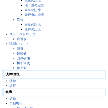
武家の記憶
池田屋の記憶
延享の記憶
青野原の記憶
異去
維新の記憶
江戸の記憶
ステージドロップ
逆引き
戦闘について
陣形
経験値
刀剣破壊
検非違使
敵刀剣
演練/遠征
演練
遠征
組織
組織
刀剣男士