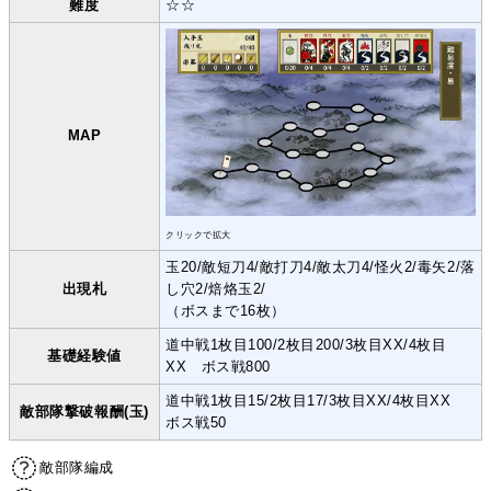
難度
☆☆
MAP
クリックで拡大
玉20/敵短刀4/敵打刀4/敵太刀4/怪火2/毒矢2/落
出現札
し穴2/焙烙玉2/
（ボスまで16枚）
道中戦1枚目100/2枚目200/3枚目XX/4枚目
基礎経験値
XX ボス戦800
道中戦1枚目15/2枚目17/3枚目XX/4枚目XX
敵部隊撃破報酬(玉)
ボス戦50
敵部隊編成