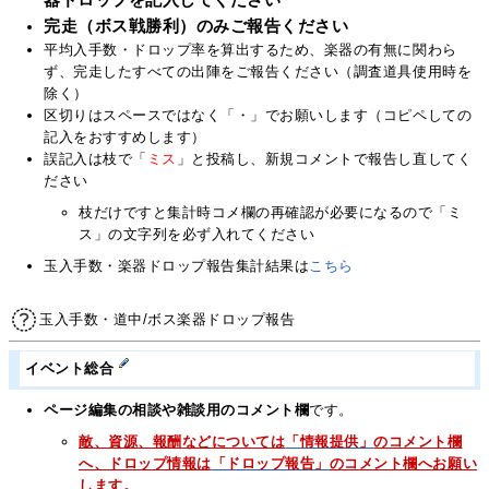
完走（ボス戦勝利）のみご報告ください
平均入手数・ドロップ率を算出するため、楽器の有無に関わら
ず、完走したすべての出陣をご報告ください（調査道具使用時を
除く）
区切りはスペースではなく「・」でお願いします（コピペしての
記入をおすすめします）
誤記入は枝で「
ミス
」と投稿し、新規コメントで報告し直してく
ださい
枝だけですと集計時コメ欄の再確認が必要になるので「ミ
ス」の文字列を必ず入れてください
玉入手数・楽器ドロップ報告集計結果は
こちら
玉入手数・道中/ボス楽器ドロップ報告
イベント総合
ページ編集の相談や雑談用のコメント欄
です。
敵、資源、報酬などについては
「情報提供」
のコメント欄
へ、ドロップ情報は
「ドロップ報告」
のコメント欄へお願い
します。