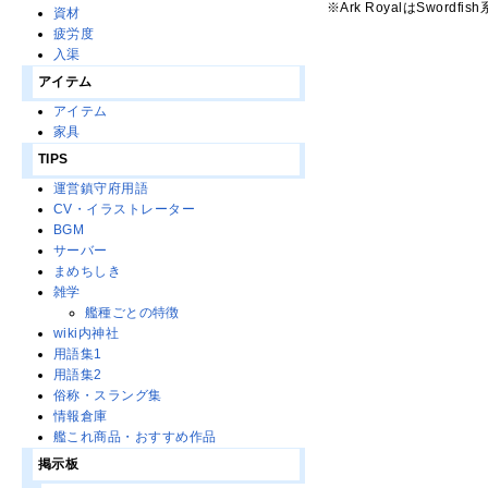
※Ark RoyalはSword
資材
疲労度
入渠
アイテム
アイテム
家具
TIPS
運営鎮守府用語
CV・イラストレーター
BGM
サーバー
まめちしき
雑学
艦種ごとの特徴
wiki内神社
用語集1
用語集2
俗称・スラング集
情報倉庫
艦これ商品・おすすめ作品
掲示板