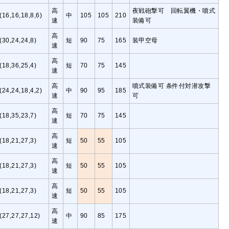
高
夜戦砲撃可 回転翼機・噴式
(16,16,18,8,6)
中
105
105
210
速
装備可
高
(30,24,24,8)
短
90
75
165
装甲空母
速
高
(18,36,25,4)
短
70
75
145
速
高
噴式装備可 条件付対潜攻撃
(24,24,18,4,2)
中
90
95
185
速
可
高
(18,35,23,7)
短
70
75
145
速
高
(18,21,27,3)
短
50
55
105
速
高
(18,21,27,3)
短
50
55
105
速
高
(18,21,27,3)
短
50
55
105
速
高
(27,27,27,12)
中
90
85
175
速