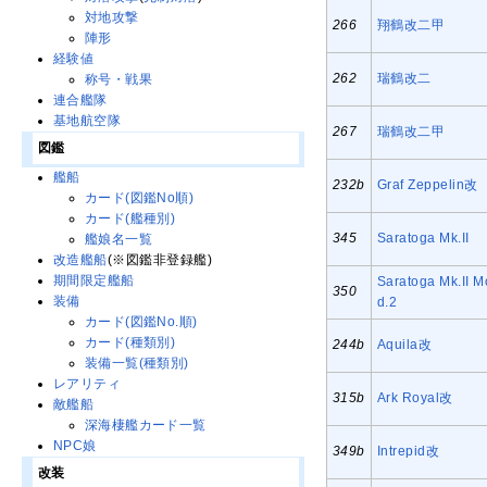
対地攻撃
266
翔鶴改二甲
陣形
経験値
262
瑞鶴改二
称号・戦果
連合艦隊
基地航空隊
267
瑞鶴改二甲
図鑑
艦船
232b
Graf Zeppelin改
カード(図鑑No順)
カード(艦種別)
345
Saratoga Mk.II
艦娘名一覧
改造艦船
(※図鑑非登録艦)
期間限定艦船
Saratoga Mk.II M
350
装備
d.2
カード(図鑑No.順)
カード(種類別)
244b
Aquila改
装備一覧(種類別)
レアリティ
315b
Ark Royal改
敵艦船
深海棲艦カード一覧
NPC娘
349b
Intrepid改
改装