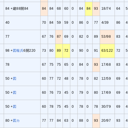
84 +建88開84
84
84
68
60
0
84
84
93
18/74
64
5
40
70
84
59
59
0
86
0
77
4/39
86
4
77
67
76
87
69
0
82
0
89
53/98
83
4
98 +
図
報
兵
6開220
73
80
89
72
0
90
0
91
63/122
72
5
78
67
75
75
65
0
84
0
93
17/68
83
4
50 +
図
60
77
72
48
0
78
0
82
12/59
69
4
50 +
図
60
76
73
45
0
79
0
80
17/69
69
4
50 +
図
60
78
75
45
0
78
0
78
30/79
69
4
80 +
図
カ
77
77
84
63
0
88
0
93
20/97
93
4