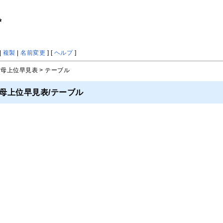
*
|
複製
|
名前変更
] [
ヘルプ
]
空母上位早見表 > テーブル
母上位早見表/テーブル