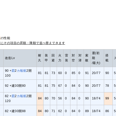
点
の性能
びにその項目の昇順・降順で並べ替えできます
運(初
耐
装
回
火
雷
対
対
索
搭
改造Lv
期
久
甲
避
力
装
空
潜
敵
載
/最大)
90 +
図
2
カ
報
航
2開
81
81
73
60
0
85
0
91
20/77
90
5
100
92 +建30開80
81
81
75
67
0
84
0
90
20/77
78
5
82 +
図
2
カ
報
航
2開
84
80
70
56
0
84
0
90
18/74
99
5
120
82 +建30開88
84
80
71
62
0
84
0
89
18/74
86
5