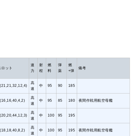
速
射
燃
弾
燃
スロット
備考
力
程
料
薬
+弾
高
(21,21,32,12,4)
中
95
90
185
速
高
(16,16,40,4,2)
中
95
85
180
夜間作戦用航空母艦
速
高
(20,20,44,12,3)
中
100
95
195
速
高
(18,18,40,8,2)
中
100
95
195
夜間作戦用航空母艦
速