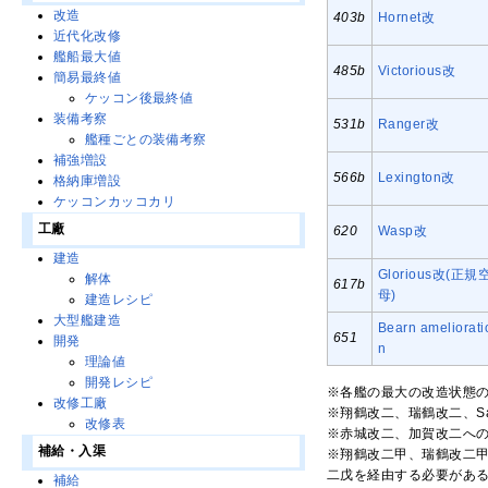
改造
403b
Hornet改
近代化改修
艦船最大値
485b
Victorious改
簡易最終値
ケッコン後最終値
装備考察
531b
Ranger改
艦種ごとの装備考察
補強増設
566b
Lexington改
格納庫増設
ケッコンカッコカリ
工廠
620
Wasp改
建造
Glorious改(正規
解体
617b
母)
建造レシピ
大型艦建造
Bearn ameliorati
651
開発
n
理論値
開発レシピ
※各艦の最大の改造状態
改修工廠
※翔鶴改二、瑞鶴改二、Sara
改修表
※赤城改二、加賀改二へ
補給・入渠
※翔鶴改二甲、瑞鶴改二甲、S
二戊を経由する必要があ
補給