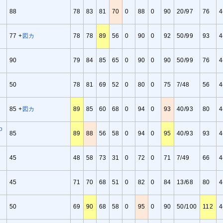
88
78
83
81
70
0
88
0
90
20/97
76
4
77 +
図
カ
78
78
89
56
0
90
0
92
50/99
93
4
90
79
84
85
65
0
90
0
90
50/99
76
4
50
78
81
69
52
0
80
0
75
7/48
56
4
85 +
図
カ
89
85
60
68
0
94
0
93
40/93
80
4
o
85
89
88
56
58
0
94
0
95
40/93
93
4
45
48
58
73
31
0
72
0
71
7/49
66
4
45
71
70
68
51
0
82
0
84
13/68
80
4
50
69
90
68
58
0
95
0
90
50/100
112
4