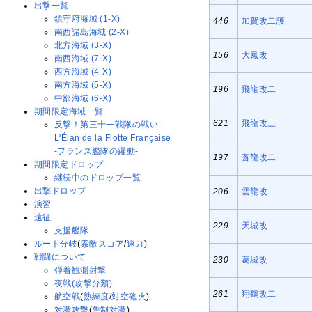
出撃一覧
鎮守府海域 (1-X)
446
加賀改二護
南西諸島海域 (2-X)
北方海域 (3-X)
156
大鳳改
南西海域 (7-X)
西方海域 (4-X)
南方海域 (5-X)
196
飛龍改二
中部海域 (6-X)
期間限定海域一覧
621
飛龍改三
反撃！第三十一戦隊の戦い
L'Élan de la Flotte Française
-フランス艦隊の躍動-
197
蒼龍改二
期間限定ドロップ
継続中のドロップ一覧
出撃ドロップ
206
雲龍改
演習
遠征
229
天城改
支援艦隊
ルート分岐
(
索敵スコア
/
速力
)
戦闘について
230
葛城改
弾着観測射撃
夜戦(攻撃分類)
261
翔鶴改二
航空戦
(
熟練度
/
対空砲火
)
対潜攻撃
(
先制対潜
)