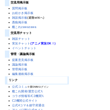
交流用掲示板
質問掲示板
お絵かき掲示板
雑談掲示板
(避難wikiへ)
愚痴掲示板
艦これzawazawa
交流用チャット
雑談チャット
実況チャット
(アニメ実況OK！)
イベントチャット
管理・議論掲示板
提案意見掲示板
議論掲示板
管理掲示板
編集連絡掲示板
リンク
公式コミュ
※要DMMログイン
艦これ開発/運営公式𝕏
コラボ情報等/C2機関𝕏
C2機関公式サイト
公式4コマ＆鎮守府通信