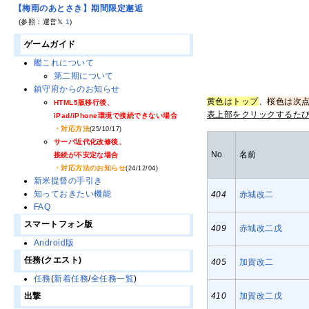
【梅雨のあとさき】期間限定邂逅
(参照：運営𝕏
1
)
ゲームガイド
艦これについて
第二期について
鎮守府からのお知らせ
黄色はトップ
、
桜色は次
HTML5版移行後、
表上部をクリックするた
iPad/iPhone環境で接続できない場合
・対応方法
(25/10/17)
サーバ近代化改修後、
No
名前
接続が不安定な場合
・対応方法のお知らせ
(24/12/04)
新米提督の手引き
知っておきたい機能
404
赤城改二
FAQ
スマートフォン版
409
赤城改二戊
Android版
任務(クエスト)
405
加賀改二
任務
(
新着任務
/
全任務一覧
)
出撃
410
加賀改二戊