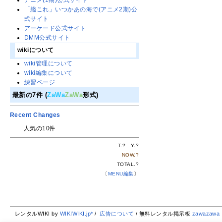
アニメ(1期)公式サイト
「艦これ」いつかあの海で(アニメ2期)公
式サイト
アーケード公式サイト
DMM公式サイト
wikiについて
wiki管理について
wiki編集について
練習ページ
最新の7件 (
ZaWa
ZaWa
形式)
Recent Changes
人気の10件
T.
?
Y.
?
NOW.
?
TOTAL.
?
〔
MENU編集
〕
レンタルWIKI by
WIKIWIKI.jp*
/
広告について
/ 無料レンタル掲示板
zawazawa