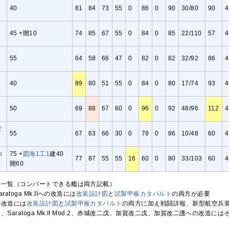
40
81
84
73
55
0
86
0
90
30/80
90
4
45 +開10
74
85
67
55
0
84
0
85
22/110
57
4
55
64
58
66
47
0
82
0
82
32/92
86
4
40
89
80
51
55
0
84
0
80
17/74
93
4
50
69
88
67
60
0
96
0
92
48/96
112
4
空
55
67
63
66
30
0
78
0
86
10/48
60
4
o
75 +
図
海1
工1
建40
77
87
55
55
16
60
0
80
33/103
60
4
開60
の一覧（コンバートできる艦は両方記載）
toga Mk.IIへの改造には
改装設計図
と
試製甲板カタパルト
の両方が必要
の改造には
改装設計図
と
試製甲板カタパルト
の両方に加え戦闘詳報、新型航空兵
aratoga Mk.II Mod.2、赤城改二戊、加賀改二戊、加賀改二護への改造には
る