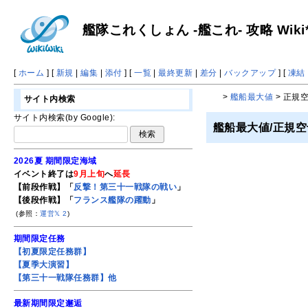
艦隊これくしょん -艦これ- 攻略 Wiki
[
ホーム
] [
新規
|
編集
|
添付
] [
一覧
|
最終更新
|
差分
|
バックアップ
] [
凍結
>
艦船最大値
> 正規
サイト内検索
サイト内検索(by Google):
艦船最大値/正規空
2026夏 期間限定海域
イベント終了は
9月上旬
へ
延長
【前段作戦】「
反撃！第三十一戦隊の戦い
」
【後段作戦】「
フランス艦隊の躍動
」
(参照：
運営𝕏
2
)
期間限定任務
【初夏限定任務群】
【夏季大演習】
【第三十一戦隊任務群】他
最新期間限定邂逅