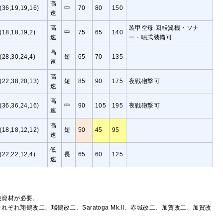
高
(36,19,19,16)
中
70
80
150
速
高
装甲空母 回転翼機・ソナ
(18,18,19,2)
中
75
65
140
速
ー・噴式装備可
高
(28,30,24,4)
短
65
70
135
速
高
(22,38,20,13)
短
85
90
175
夜戦砲撃可
速
高
(36,36,24,16)
中
90
105
195
夜戦砲撃可
速
高
(18,18,12,12)
短
50
45
95
速
低
(22,22,12,4)
長
65
60
125
速
装資材が必要。
それぞれ翔鶴改二、瑞鶴改二、Saratoga Mk.II、赤城改二、加賀改二、加賀改