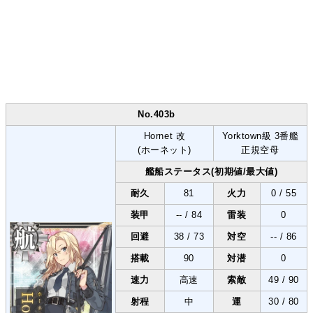
No.403b
Hornet 改
Yorktown級 3番艦
(ホーネット)
正規空母
艦船ステータス(初期値/最大値)
耐久
81
火力
0 / 55
装甲
-- / 84
雷装
0
回避
38 / 73
対空
-- / 86
搭載
90
対潜
0
速力
高速
索敵
49 / 90
射程
中
運
30 / 80