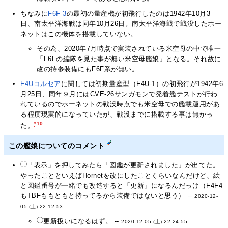
ちなみに
F6F-3
の最初の量産機が初飛行したのは1942年10月3
日、南太平洋海戦は同年10月26日。南太平洋海戦で戦没したホー
ネットはこの機体を搭載していない。
その為、2020年7月時点で実装されている米空母の中で唯一
「F6Fの編隊を見た事が無い米空母艦娘」となる。それ故に
改の持参装備にもF6F系が無い。
F4Uコルセア
に関しては初期量産型（F4U-1）の初飛行が1942年6
月25日、同年９月にはCVE-26サンガモンで発着艦テストが行わ
れているのでホーネットの戦没時点でも米空母での艦載運用があ
る程度現実的になっていたが、戦没までに搭載する事は無かっ
*10
た。
この艦娘についてのコメント
「表示」を押してみたら「図鑑が更新されました」が出てた。
やったことといえばHornetを改にしたことくらいなんだけど、絵
と図鑑番号が一緒でも改造すると「更新」になるんだっけ（F4F4
もTBFももともと持ってるから装備ではないと思う） --
2020-12-
05 (土) 22:12:53
更新扱いになるはず。 --
2020-12-05 (土) 22:24:55