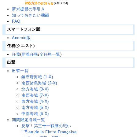
・対応方法のお知らせ
(24/12/04)
新米提督の手引き
知っておきたい機能
FAQ
スマートフォン版
Android版
任務(クエスト)
任務
(
新着任務
/
全任務一覧
)
出撃
出撃一覧
鎮守府海域 (1-X)
南西諸島海域 (2-X)
北方海域 (3-X)
南西海域 (7-X)
西方海域 (4-X)
南方海域 (5-X)
中部海域 (6-X)
期間限定海域一覧
反撃！第三十一戦隊の戦い
L'Élan de la Flotte Française