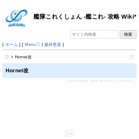
艦隊これくしょん -艦これ- 攻略 Wiki*
[
ホーム
] [
Menu
|
最終更新
]
> Hornet改
Hornet改
Last-modified: 2026-08-08 (土) 17:58:19