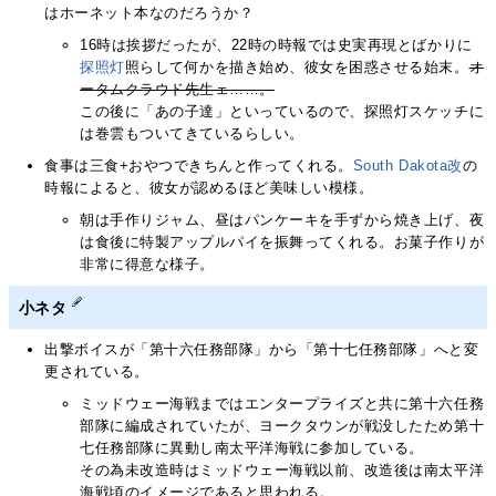
はホーネット本なのだろうか？
16時は挨拶だったが、22時の時報では史実再現とばかりに
探照灯
照らして何かを描き始め、彼女を困惑させる始末。
オ
ータムクラウド先生ェ……。
この後に「あの子達」といっているので、探照灯スケッチに
は巻雲もついてきているらしい。
食事は三食+おやつできちんと作ってくれる。
South Dakota改
の
時報によると、彼女が認めるほど美味しい模様。
朝は手作りジャム、昼はパンケーキを手ずから焼き上げ、夜
は食後に特製アップルパイを振舞ってくれる。お菓子作りが
非常に得意な様子。
小ネタ
出撃ボイスが「第十六任務部隊」から「第十七任務部隊」へと変
更されている。
ミッドウェー海戦まではエンタープライズと共に第十六任務
部隊に編成されていたが、ヨークタウンが戦没したため第十
七任務部隊に異動し南太平洋海戦に参加している。
その為未改造時はミッドウェー海戦以前、改造後は南太平洋
海戦頃のイメージであると思われる。