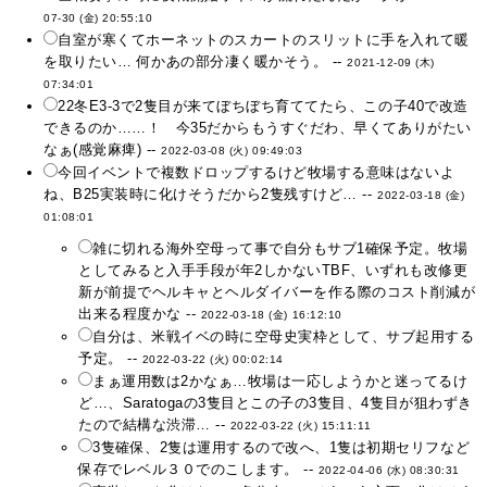
07-30 (金) 20:55:10
自室が寒くてホーネットのスカートのスリットに手を入れて暖
を取りたい… 何かあの部分凄く暖かそう。 --
2021-12-09 (木)
07:34:01
22冬E3-3で2隻目が来てぼちぼち育ててたら、この子40で改造
できるのか……！ 今35だからもうすぐだわ、早くてありがたい
なぁ(感覚麻痺) --
2022-03-08 (火) 09:49:03
今回イベントで複数ドロップするけど牧場する意味はないよ
ね、B25実装時に化けそうだから2隻残すけど… --
2022-03-18 (金)
01:08:01
雑に切れる海外空母って事で自分もサブ1確保予定。牧場
としてみると入手手段が年2しかないTBF、いずれも改修更
新が前提でヘルキャとヘルダイバーを作る際のコスト削減が
出来る程度かな --
2022-03-18 (金) 16:12:10
自分は、米戦イベの時に空母史実枠として、サブ起用する
予定。 --
2022-03-22 (火) 00:02:14
まぁ運用数は2かなぁ…牧場は一応しようかと迷ってるけ
ど…、Saratogaの3隻目とこの子の3隻目、4隻目が狙わずき
たので結構な渋滞… --
2022-03-22 (火) 15:11:11
3隻確保、2隻は運用するので改へ、1隻は初期セリフなど
保存でレベル３０でのこします。 --
2022-04-06 (水) 08:30:31