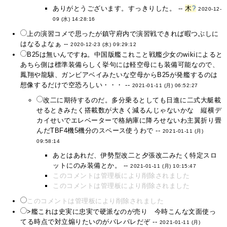
ありがとうございます。すっきりした。 --
木
?
2020-12-
09 (水) 14:28:16
上の演習コメで思ったが鎮守府内で演習戦できれば暇つぶしに
はなるよなぁ --
2020-12-23 (水) 09:29:12
B25は無いんですね。中国版艦これこと戦艦少女のwikiによると
あちら側は標準装備らしく挙句には軽空母にも装備可能なので、
鳳翔や龍驤、ガンビアベイみたいな空母からB25が発艦するのは
想像するだけで空恐ろしい・・・ --
2021-01-11 (月) 06:52:27
改二に期待するのだ。多分乗るとしても日進に二式大艇載
せるときみたく搭載数が大きく減るんじゃないかな 縦横デ
カイせいでエレベーターで格納庫に降ろせないわ主翼折り畳
んだTBF4機5機分のスペース使うわで --
2021-01-11 (月)
09:58:14
あとはあれだ、伊勢型改二と夕張改二みたく特定スロ
ットにのみ装備とか。 --
2021-01-11 (月) 10:15:47
このコメントは管理板により削除されました
このコメントは管理板により削除されました
このコメントは管理板により削除されました
>艦これは史実に忠実で硬派なのが売り 今時こんな文面使っ
てる時点で対立煽りたいのがバレバレだぞ --
2021-01-11 (月)