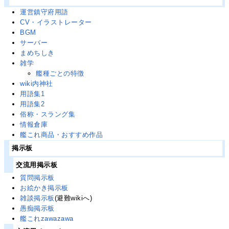
運営鎮守府用語
CV・イラストレーター
BGM
サーバー
まめちしき
雑学
艦種ごとの特徴
wiki内神社
用語集1
用語集2
俗称・スラング集
情報倉庫
艦これ商品・おすすめ作品
掲示板
交流用掲示板
質問掲示板
お絵かき掲示板
雑談掲示板
(避難wikiへ)
愚痴掲示板
艦これzawazawa