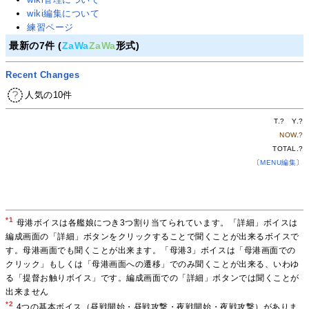
wiki編集について
練習ページ
最新の7件 (
ZaWa
ZaWa
形式)
Recent Changes
人気の10件
T.
?
Y.
?
NOW.
?
TOTAL.
?
〔
MENU編集
〕
*1
母港ボイスは各艦娘につき3つ割り当てられています。「詳細」ボイスは
編成画面の「詳細」ボタンをクリックすることで聞くことが出来るボイスで
す。母港画面でも聞くことが出来ます。「母港3」ボイスは「母港画面での
クリック」もしくは「母港画面への遷移」でのみ聞くことが出来る、いわゆ
る「提督お触りボイス」です。編成画面での「詳細」ボタンでは聞くことが
出来ません
*2
4つの基本ボイス（昼戦開始・昼戦攻撃・夜戦開始・夜戦攻撃）がありま