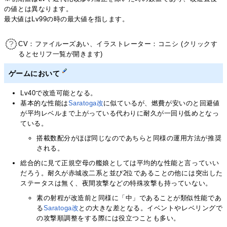
の値とは異なります。
最大値はLv99の時の最大値を指します。
CV：ファイルーズあい、イラストレーター：コニシ (クリックす
るとセリフ一覧が開きます)
ゲームにおいて
Lv40で改造可能となる。
基本的な性能は
Saratoga改
に似ているが、燃費が安いのと回避値
が平均レベルまで上がっている代わりに耐久が一回り低めとなっ
ている。
搭載数配分がほぼ同じなのであちらと同様の運用方法が推奨
される。
総合的に見て正規空母の艦娘としては平均的な性能と言っていい
だろう。耐久が赤城改二系と並び2位であることの他には突出した
ステータスは無く、夜間攻撃などの特殊攻撃も持っていない。
素の射程が改造前と同様に「中」であることが類似性能であ
る
Saratoga改
との大きな差となる。イベントやレベリングで
の攻撃順調整をする際には役立つことも多い。