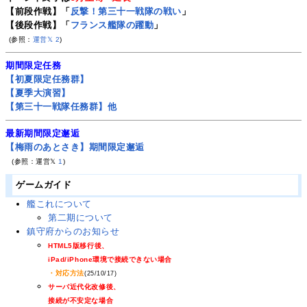
【前段作戦】「
反撃！第三十一戦隊の戦い
」
【後段作戦】「
フランス艦隊の躍動
」
(参照：
運営𝕏
2
)
期間限定任務
【初夏限定任務群】
【夏季大演習】
【第三十一戦隊任務群】他
最新期間限定邂逅
【梅雨のあとさき】期間限定邂逅
(参照：運営𝕏
1
)
ゲームガイド
艦これについて
第二期について
鎮守府からのお知らせ
HTML5版移行後、
iPad/iPhone環境で接続できない場合
・対応方法
(25/10/17)
サーバ近代化改修後、
接続が不安定な場合