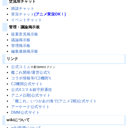
交流用チャット
雑談チャット
実況チャット
(アニメ実況OK！)
イベントチャット
管理・議論掲示板
提案意見掲示板
議論掲示板
管理掲示板
編集連絡掲示板
リンク
公式コミュ
※要DMMログイン
艦これ開発/運営公式𝕏
コラボ情報等/C2機関𝕏
C2機関公式サイト
公式4コマ＆鎮守府通信
アニメ(1期)公式サイト
「艦これ」いつかあの海で(アニメ2期)公式サイト
アーケード公式サイト
DMM公式サイト
wikiについて
wiki管理について