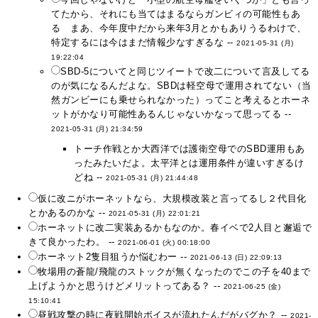
てたから、それにも当てはまるならガンビィの可能性もあ
る まあ、今年度中だから来年3月とかもありうるわけで、
特定するには今はまだ情報少なすぎるな --
2021-05-31 (月)
19:22:04
SBD-5についてと同じツイートで改二について言及してる
のが気になるんだよな。SBDは軽空母で運用されてない（当
然ガンビーにも乗せられなかった）ってこと考えるとホーネ
ットがかなり可能性あるんじゃないかなって思ってる --
2021-05-31 (月) 21:34:59
トーチ作戦とか大西洋では護衛空母でのSBD運用もあ
ったみたいだよ。太平洋とは運用条件が違いすぎるけ
どね --
2021-05-31 (月) 21:44:48
仮に改ニがホーネットなら、大規模改装と言ってるし２代目化
とかあるのかな --
2021-05-31 (月) 22:01:21
ホーネットに改二実装あるかもなのか。春イベで2人目と邂逅で
きて良かったわ。 --
2021-06-01 (火) 00:18:00
ホーネット2隻目狙うか悩むわー --
2021-06-13 (日) 22:09:13
牧場用の蒼龍/飛龍のストックが無くなったのでこの子を40まで
上げようかと思うけどメリットってある？ --
2021-06-25 (金)
15:10:41
昼戦攻撃の時に夜戦開始ボイスが流れたんだがバグか？ --
2021-