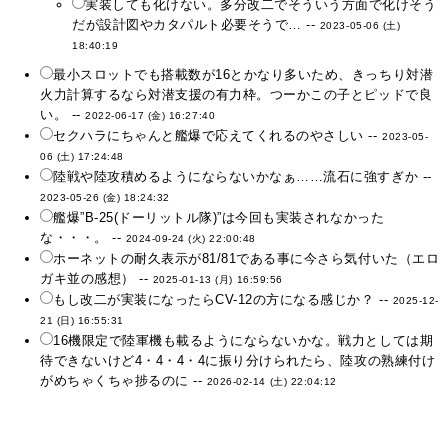
実装しても化けない。多分改二でそういう方面で化けそう
だが設計図やカタパルト必要そうで… --
2023-05-06 (土)
18:40:19
最小スロットでも搭載数が16とかなり多いため、きっちり対潜
火力計算するなら対潜支援の有力枠。つーかこの子とピッドで良
い。 --
2022-06-17 (金) 16:27:40
セクハラにちゃんと艦爆で応えてくれるのやさしい --
2023-05-
06 (土) 17:24:48
陸戦や陸攻積めるようにならないかなぁ……流石に強すぎか --
2023-05-26 (金) 18:24:32
艦爆”B-25(ドーリットル隊)”は今回も実装されなかった
な・・・。 --
2024-09-24 (火) 22:00:48
ホーネットの耐久表示が81/81である事に今さら気付いた（エロ
ガキ並の感想） --
2025-01-13 (月) 16:59:56
もし改二が実装になったらCV-12の方になる感じか？ --
2025-12-
21 (日) 16:55:31
16機限定で陸軍機も載るようにならないかな。戦力としては期
待できないけど4・4・4・4に振り分けられたら、陸攻の熟練付け
がめちゃくちゃ捗るのに --
2026-02-14 (土) 22:04:12