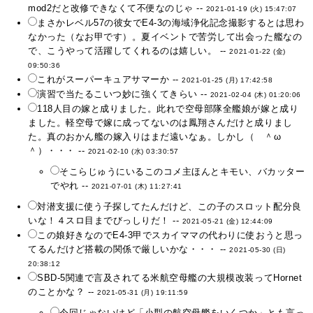
mod2だと改修できなくて不便なのじゃ --
2021-01-19 (火) 15:47:07
まさかレベル57の彼女でE4-3の海域浄化記念撮影するとは思わ
なかった（なお甲です）。夏イベントで苦労して出会った艦なの
で、こうやって活躍してくれるのは嬉しい。 --
2021-01-22 (金)
09:50:36
これがスーパーキュアサマーか --
2021-01-25 (月) 17:42:58
演習で当たるこいつ妙に強くてきらい --
2021-02-04 (木) 01:20:06
118人目の嫁と成りました。此れで空母部隊全艦娘が嫁と成り
ました。軽空母で嫁に成ってないのは鳳翔さんだけと成りまし
た。真のおかん艦の嫁入りはまだ遠いなぁ。しかし（ ＾ω
＾）・・・ --
2021-02-10 (水) 03:30:57
そこらじゅうにいるこのコメ主ほんとキモい、バカッター
でやれ --
2021-07-01 (木) 11:27:41
対潜支援に使う子探してたんだけど、この子のスロット配分良
いな！４スロ目までびっしりだ！ --
2021-05-21 (金) 12:44:09
この娘好きなのでE4-3甲でスカイママの代わりに使おうと思っ
てるんだけど搭載の関係で厳しいかな・・・ --
2021-05-30 (日)
20:38:12
SBD-5関連で言及されてる米航空母艦の大規模改装ってHornet
のことかな？ --
2021-05-31 (月) 19:11:59
今回じゃないけど「小型の航空母艦をいくつか」とも言っ