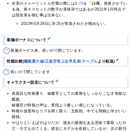
史実のドゥーリットル空襲の際には
B-25
を「16機」発進させてい
る為、第４スロットの数字が意味深ではあるが2021年1月時点で
は陸攻系を積む事は出来ない。
2022年5月28日にB-25が実装されたが積めない。
装備ボーナスについて
装備ボーナス表。長いので閉じています。
性能比較(
艦船最大値/正規空母上位早見表/テーブル
より転送)
長いので閉じています
キャラクター設定について
真面目な性格通り、秘書官としての業務をしっかりこなす有能な
艦娘。
秘書官の時報の声は、普段より優しい感じになっている。
時報や放置時セリフを聞く限り、五航戦、中でも翔鶴と仲がいい
模様。
やはりといえばやはりだが、彼女の最期をある意味で看取った
秋
雲
・
巻雲
も出てくる。彼女にモデルを依頼しているが、次の新刊