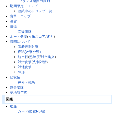
-フランス艦隊の躍動-
期間限定ドロップ
継続中のドロップ一覧
出撃ドロップ
演習
遠征
支援艦隊
ルート分岐
(
索敵スコア
/
速力
)
戦闘について
弾着観測射撃
夜戦(攻撃分類)
航空戦
(
熟練度
/
対空砲火
)
対潜攻撃
(
先制対潜
)
対地攻撃
陣形
経験値
称号・戦果
連合艦隊
基地航空隊
図鑑
艦船
カード(図鑑No順)