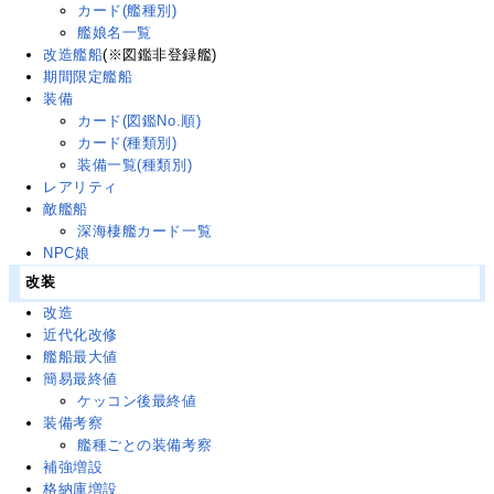
カード(艦種別)
艦娘名一覧
改造艦船
(※図鑑非登録艦)
期間限定艦船
装備
カード(図鑑No.順)
カード(種類別)
装備一覧(種類別)
レアリティ
敵艦船
深海棲艦カード一覧
NPC娘
改装
改造
近代化改修
艦船最大値
簡易最終値
ケッコン後最終値
装備考察
艦種ごとの装備考察
補強増設
格納庫増設