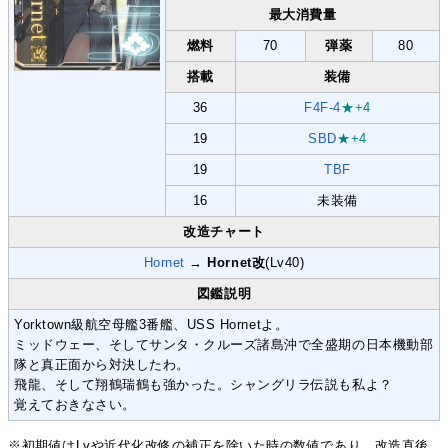
最大消費量
燃料
70
弾薬
80
搭載
装備
36
F4F-4
★+4
19
SBD
★+4
19
TBF
16
未装備
改造チャート
Hornet
→
Hornet改
(Lv40)
図鑑説明
Yorktown級航空母艦3番艦、USS Hornetよ。
ミッドウェー、そしてサンタ・クルーズ諸島沖で全盛期の日本機動部
隊と真正面から対決したわ。
飛龍、そして翔鶴瑞鶴も強かった。シャングリラ伝説も私よ？
覚えておきなさい。
※初期値はLvや近代化改修の補正を除いた時の数値であり、改造直後