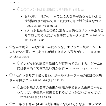
12:50:25
このコメントは管理板により削除されました
おいおい、他のゲームではこんな事があるらしいよと
世間話程度の意味で言っただけで何で対立煽りなの？ -
-
2021-01-12 (火) 11:02:11
↑Diffaを見たらこの枝は荒らし目的なコメントをあちこ
ちで残してる人だから相手にしちゃダメよ？ --
2021-01-
12 (火) 11:14:30
なんで耐久こんなに高いんだろうな、エセックス級のイントレ
よりだいぶ高いぞ（あっちが低すぎるとも言うが）。 --
2021-01-
14 (木) 17:37:32
インピッピの高装甲低耐久が特異って気もする、ゲーム的
には装甲高くて耐久低い方がお得 --
2021-01-14 (木) 17:51:17
「セクレタリアト務めるわ」ボールドルーラー系の伝説のお馬
さんか何か？ --
2021-01-16 (土) 02:22:53
あのお馬さん名前の由来が牧場の事務員さん由来じゃなか
ったっけ。事務員＝秘書ととれるかどうかはわからんけど。
--
2022-05-01 (日) 11:39:25
ホーネットさんもF4F-3改修可能にならねえかなぁ サラママ