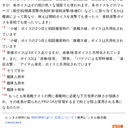
すが、各ボイスはその他の色々な場面でも使われます。各ボイスをどのフェ
ーズ（航空戦/開幕雷撃/先制対潜/昼戦攻撃/各種CI...など）に割り当てるかは
艦娘によって異なり、例えば開戦ボイスを攻撃でも使ったり、夜戦攻撃ボイ
スを昼戦でも使ったりします）
*3
「小破」ボイスの2つ目と戦闘撤退時の「旗艦大破」ボイスは共用化され
ています
*4
「小破」ボイスの2つ目と戦闘撤退時の「旗艦大破」ボイスは共用化され
ています
*5
装備ボイスは3ボイスありますが、改修/改造ボイスと共用化されていま
す。また、ボイス3は「改修/改造」「開発」「バケツによる即時修復」「遠
征出撃」「アイテム発見」ボイスと共用化されています
*6
そうですか
*7
艦隊八周年
*8
艦隊九周年
*9
艦隊十周年
*10
もっとも発着艦テストの際に着艦時に必要な下方視界の狭さが指摘さ
れ、その改善が図られたF4U-1Aが登場するまで殆どが陸上運用される事に
なるのだが…
レンタルWIKI by
WIKIWIKI.jp*
/
広告について
/ 無料レンタル掲示板
zawazawa