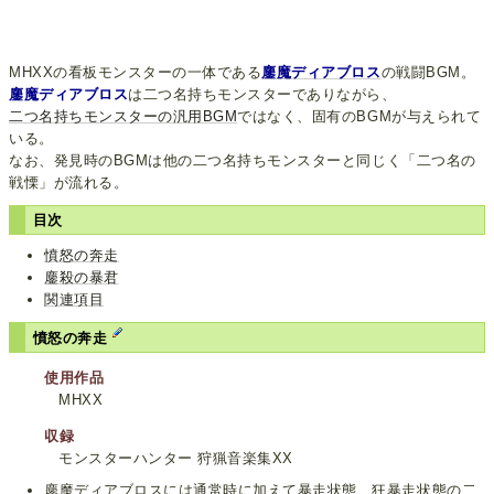
MHXXの看板モンスターの一体である
鏖魔ディアブロス
の戦闘BGM。
鏖魔ディアブロス
は二つ名持ちモンスターでありながら、
二つ名持ちモンスターの汎用BGM
ではなく、固有のBGMが与えられて
いる。
なお、発見時のBGMは他の二つ名持ちモンスターと同じく「二つ名の
戦慄」が流れる。
目次
憤怒の奔走
鏖殺の暴君
関連項目
憤怒の奔走
使用作品
MHXX
収録
モンスターハンター 狩猟音楽集XX
鏖魔ディアブロスには通常時に加えて暴走状態、狂暴走状態の二