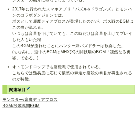
ンスターの紹介に移ってしまっている。
2017年に行われたスマホアプリ「
パズル&ドラゴンズ
」とモンハ
ンのコラボダンジョンでは、
ボスとして鏖魔ディアブロスが登場したのだが、ボス戦のBGMは
この曲が流れる。
いつもは音量を下げていても、この時だけは音量を上げてプレイ
した人もいた程
このBGMが流れたことにハンター兼パズドラーは歓喜した。
(ちなみに、道中のBGMはMHX(X)の闘技場のBGM「凜然なる勇
姿」である。)
オトモンドロップでも鏖魔戦で使用されている。
こちらでは難易度に応じて憤怒の奔走か鏖殺の暴君が再生される
のが特徴。
関連項目
モンスター/鏖魔ディアブロス
BGM/砂漠戦闘BGM