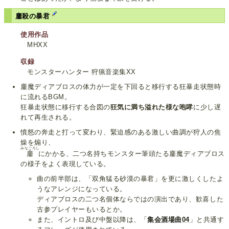
鏖殺の暴君
使用作品
MHXX
収録
モンスターハンター 狩猟音楽集XX
鏖魔ディアブロスの体力が一定を下回ると移行する狂暴走状態時
に流れるBGM。
狂暴走状態に移行する合図の
狂気に満ち溢れた様な咆哮
に少し遅
れて再生される。
憤怒の奔走と打って変わり、緊迫感のある激しい曲調が狩人の焦
燥を煽り、
みなごろし
鏖
にかかる、二つ名持ちモンスター筆頭たる鏖魔ディアブロス
の様子をよく表現している。
曲の前半部は、「双角猛る砂漠の暴君」を更に激しくしたよ
うなアレンジになっている。
ディアブロスの二つ名個体ならではの演出であり、歓喜した
古参プレイヤーもいるとか。
また、イントロ及び中盤以降は、「
集会酒場曲04
」と共通す