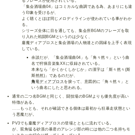
るフレーズが使用されている。
「集会酒場曲04」はコミカルな曲調である為、あまりにも違
う印象を受けるが、
よく聴くとほぼ同じメロディラインが使われている事がわか
る。
シリーズ全体に目を通しても、集会所BGMのフレーズを取
り入れた戦闘BGMというのは少なく、
鏖魔ディアブロスと集会酒場の人物達との因縁を上手く表現
している。
余談だが、「集会酒場曲04」も「角々然々」という曲
名で狩猟音楽集XXに収録されている。
本来なら「かくかくしかじか」の漢字は「斯々然々(斯
斯然然)」であるのだが、
角
竜ディアブロス
を捩って、意図的に「角々然々」と
いう曲名にしたと思われる。
通常の二つ名BGMと同じく、闘技場のBGMよりも優先度が高い
特徴がある。
……もっとも、それが確認できる個体は最初から狂暴走状態とい
う悪魔だが。
PV3でも鏖魔ディアブロスの登場とともに流れている。
が、双角猛る砂漠の暴君のアレンジ部の時には他の二つ名持ちモ