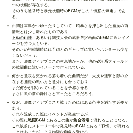
つの状態が存在する。
そのうち通常時と暴走状態時のBGMがこの「憤怒の奔走」であ
る。
曲調は重厚かつゆったりしていて、凶暴さを押し出した鏖魔の前
情報とは少し離れたものであり、
不動の山神
、あるいは闘技大会の武器選択画面のBGMに近いイメ
ージを持つ人もいる。
そのため初戦闘時には予想とのギャップに驚いたハンターも少な
くないだろう。
また、鏖魔ディアブロスの生息地からか、他の砂漠系フィールド
の戦闘曲に近いイメージで作られている。
何かと意表を突かれる落ち着いた曲調だが、大技や連撃と隙の介
在する鏖魔の戦い方と意外にも合っており、
まだ何かが隠されていることを予感させる…
まさに嵐の前の静けさと言ったところだろう。
なお、鏖魔ディアブロスと戦うためにはある条件を満たす必要が
あり、
それを達成した際にイベントが発生するが、
その際に
戦闘BGM
であるこの曲が
集会酒場
で流れることになる。
これ以前にストーリー中で発見時のBGMである「戦慄」が流れる
ことはあったが、より物騒な印象を受ける。