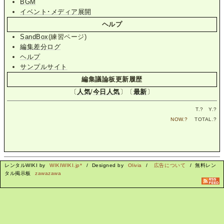
BGM
イベント･メディア展開
ヘルプ
SandBox
(練習ページ)
編集差分ログ
ヘルプ
サンプルサイト
編集議論板更新履歴
〔
人気
/
今日人気
〕〔
最新
〕
T.
?
Y.
?
NOW.
?
TOTAL.
?
レンタルWIKI by
WIKIWIKI.jp*
/ Designed by
Olivia
/
広告について
/ 無料レン
タル掲示板
zawazawa