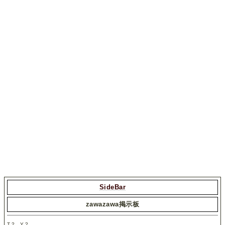
SideBar
zawazawa掲示板
T.
?
Y.
?