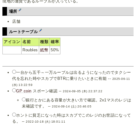
現地の通貨であるルーブルが入っている。
場所
店舗
ルートテーブル
アイコン
名前
種類
確率
Roubles
紙幣
50%
一台から五千～一万ルーブルは出るようになったのでタクシー
代を忘れた時やスカブでBTRに乗りたいときに有能 --
2025-06-11
(水) 13:22:59
GP coin
スポーン確認 --
2024-09-05 (木) 22:37:22
銀行とかにある容量が大きい方で確認。2x1マスのレジは
未確認です。 --
2024-09-14 (土) 20:46:05
ホントに貧乏になった時はスカブでこのレジのお世話になって
る。 --
2022-10-18 (火) 18:01:11