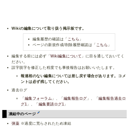
Wikiの編集について取り扱う掲示板です。
編集履歴の確認は「
こちら
」
ページの新規作成/削除履歴確認は「
こちら
」
編集する前には必ず「
Wiki編集について
」に目を通しておいてく
ださい。
誤字脱字を修正した程度でも事後報告はお願いいたします。
報連相のない編集については差し戻す場合があります。コメ
ントは必ず残してください。
過去ログ
「
編集フォーラム
」、「
編集報告ログ
」、「
編集報告過去ロ
グ1
」、「
編集要請ログ1
」
凍結中のページ
弾薬
※過度に荒らされたため凍結