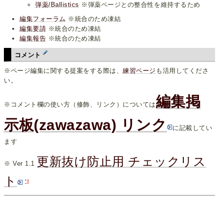
弾薬/Ballistics
※弾薬ページとの整合性を維持するため
編集フォーラム
※統合のため凍結
編集要請
※統合のため凍結
編集報告
※統合のため凍結
コメント
※ページ編集に関する提案をする際は、
練習ページ
も活用してくださ
い。
編集掲
※コメント欄の使い方（修飾、リンク）については
示板(zawazawa) リンク
に記載してい
ます
更新抜け防止用 チェックリス
※ Ver 1.1
ト
*1