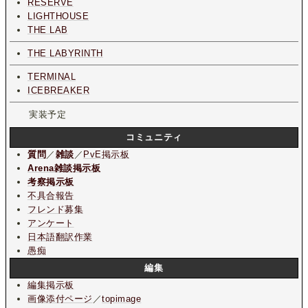
RESERVE
LIGHTHOUSE
THE LAB
THE LABYRINTH
TERMINAL
ICEBREAKER
実装予定
コミュニティ
質問
／
雑談
／
PvE掲示板
Arena雑談掲示板
考察掲示板
不具合報告
フレンド募集
アンケート
日本語翻訳作業
愚痴
編集
編集掲示板
画像添付ページ
／
topimage