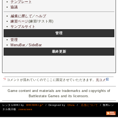
テンプレート
協議
編集に際して
／
ヘルプ
練習ページ
(練習/テスト用)
サンプルサイト
管理
管理
MenuBar
／
SideBar
最終更新
*1
コメントが流れていくのでここに固定させていただきます。
元コメ
Game content and materials are trademarks and copyrights of
Battlestate Games and its licensors.
レンタルWIKI by
WIKIWIKI.jp*
/ Designed by
Olivia
/
広告について
/ 無料レン
タル掲示板
zawazawa