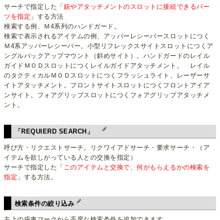
サーチで指定した「
銃やアタッチメントのスロットに接続できるパー
ツを指定
」する方法
検索する例、Ｍ4系列のハンドガード。
検索で表示されるアイテムの例、アッパーレシーバースロットにつく
Ｍ4系アッパーレシーバー。小型リフレックスサイトスロットにつくア
ングルバックアップマウント（斜めサイト）。ハンドガードのレイル
ガイドＭＯＤスロットにつくレイルガイドアタッチメント。 レイル
のタクティカルＭＯＤスロットにつくフラッシュライト、レーザーサ
イトアタッチメント。フロントサイトスロットにつくフロントアイア
ンサイト。フォアグリップスロットにつくフォアグリップアタッチメ
ント。
「REQUIERD SEARCH」
呼び方・リクエストサーチ。リクワイアドサーチ・要求サーチ・（ア
イテムを欲しがっている人との交換を指定）
サーチで指定した「
このアイテムと交換で、何がもらえるかの検索を
指定
」する方法。
検索条件の絞り込み
左上の歯車マークから高度な検索条件を追加できます。