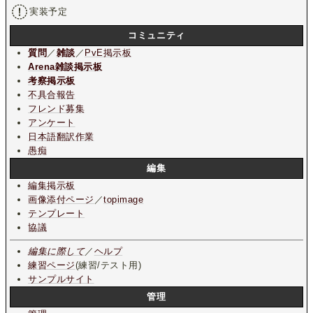
実装予定
コミュニティ
質問
／
雑談
／
PvE掲示板
Arena雑談掲示板
考察掲示板
不具合報告
フレンド募集
アンケート
日本語翻訳作業
愚痴
編集
編集掲示板
画像添付ページ
／
topimage
テンプレート
協議
編集に際して
／
ヘルプ
練習ページ
(練習/テスト用)
サンプルサイト
管理