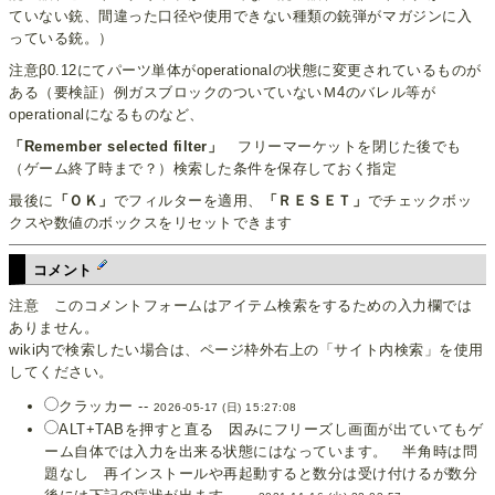
ていない銃、間違った口径や使用できない種類の銃弾がマガジンに入
っている銃。）
注意β0.12にてパーツ単体がoperationalの状態に変更されているものが
ある（要検証）例ガスブロックのついていないＭ4のバレル等が
operationalになるものなど、
「Remember selected filter」
フリーマーケットを閉じた後でも
（ゲーム終了時まで？）検索した条件を保存しておく指定
最後に
「ＯＫ」
でフィルターを適用、
「ＲＥＳＥＴ」
でチェックボッ
クスや数値のボックスをリセットできます
コメント
注意 このコメントフォームはアイテム検索をするための入力欄では
ありません。
wiki内で検索したい場合は、ページ枠外右上の「サイト内検索」を使用
してください。
クラッカー --
2026-05-17 (日) 15:27:08
ALT+TABを押すと直る 因みにフリーズし画面が出ていてもゲ
ーム自体では入力を出来る状態にはなっています。 半角時は問
題なし 再インストールや再起動すると数分は受け付けるが数分