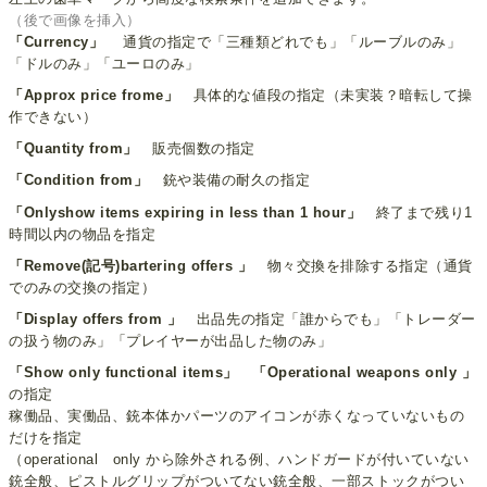
（後で画像を挿入）
「Currency」
通貨の指定で「三種類どれでも」「ルーブルのみ」
「ドルのみ」「ユーロのみ」
「Approx price frome」
具体的な値段の指定（未実装？暗転して操
作できない）
「Quantity from」
販売個数の指定
「Condition from」
銃や装備の耐久の指定
「Onlyshow items expiring in less than 1 hour」
終了まで残り1
時間以内の物品を指定
「Remove(記号)bartering offers 」
物々交換を排除する指定（通貨
でのみの交換の指定）
「Display offers from 」
出品先の指定「誰からでも」「トレーダー
の扱う物のみ」「プレイヤーが出品した物のみ」
「Show only functional items」
「Operational weapons only 」
の指定
稼働品、実働品、銃本体かパーツのアイコンが赤くなっていないもの
だけを指定
（operational only から除外される例、ハンドガードが付いていない
銃全般、ピストルグリップがついてない銃全般、一部ストックがつい