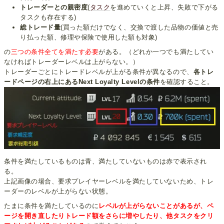
トレーダーとの親密度
(
タスク
を進めていくと上昇、失敗で下がる
タスクも存在する)
総トレード量
(買った額だけでなく、交換で渡した品物の価値と売
り払った額、修理や保険で使用した額も対象)
の
三つの条件全てを満たす必要
がある。（どれか一つでも満たしてい
なければトレーダーレベルは上がらない。）
トレーダーごとにトレードレベルが上がる条件が異なるので、
各トレ
ードページの右上にあるNext Loyalty Levelの条件
を確認すること。
条件を満たしているものは青、満たしていないものは赤で表示され
る。
上記画像の場合、要求プレイヤーレベルを満たしていないため、トレ
ーダーのレベルが上がらない状態。
たまに条件を満たしているのに
レベルが上がらないことがあるが、ペ
ージを開き直したりトレード額をさらに増やしたり、他タスクをクリ