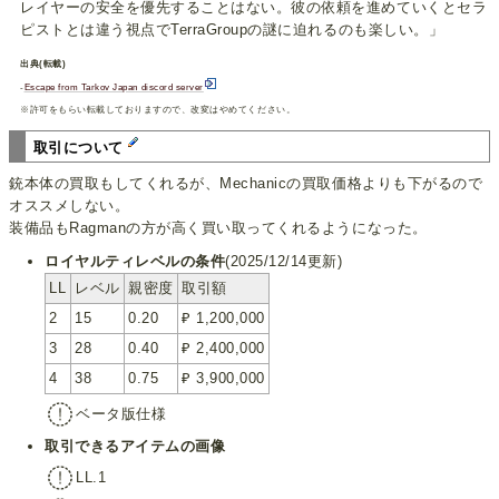
レイヤーの安全を優先することはない。彼の依頼を進めていくとセラ
ピストとは違う視点でTerraGroupの謎に迫れるのも楽しい。」
出典(転載)
-
Escape from Tarkov Japan discord server
※許可をもらい転載しておりますので、改変はやめてください。
取引について
銃本体の買取もしてくれるが、Mechanicの買取価格よりも下がるので
オススメしない。
装備品もRagmanの方が高く買い取ってくれるようになった。
ロイヤルティレベルの条件
(2025/12/14更新)
LL
レベル
親密度
取引額
2
15
0.20
₽ 1,200,000
3
28
0.40
₽ 2,400,000
4
38
0.75
₽ 3,900,000
ベータ版仕様
取引できるアイテムの画像
LL.1