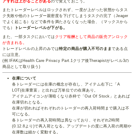
アすれば上がることがある
ので覚えておこう。
またトレーダーレベルはロックされず、一度が上がった状態からタス
ク失敗や他のトレーダー親密度を下げてしまうタスクの完了（Jeager
でよく起こる）などで条件を満たさなくなった場合、（マックスから
でも）
トレーダーレベルが下がる。
また、一部タスクにおいては
クリア報酬として商品の販売アンロック
が含まれる。
トレードレベルの上昇のみでは
特定の商品が購入不可のまま
である点
には注意。
(例:IFAKはHealth Care Privacy Part.1クリア後Therapistがレベル3の
商品として取り扱う)
在庫について
各トレーダーには在庫の概念が存在し、アイテム右下に「A
LOT(在庫豊富」と出れば万単位での在庫あり。
アイテムアイコンが薄暗くなり赤枠で「Out Of Stock」とあれば
在庫切れとなる。
在庫が切れればそれぞれのトレーダーの再入荷時間まで購入は不
可になる。
各トレーダーの再入荷時間は異なっており、それぞれ2時間
(0.12.8より)で再入荷となる。アップデートの度に再入荷の周期や
在庫数は細かく変動する。