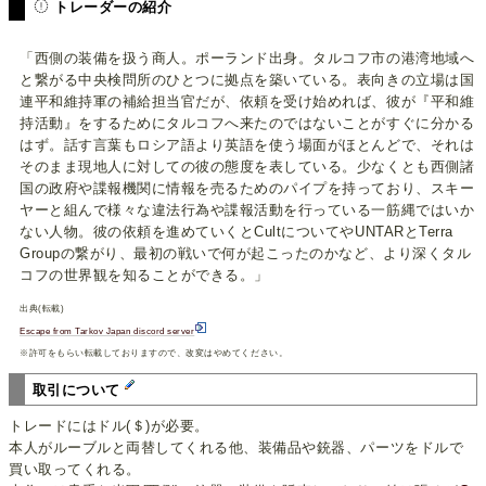
トレーダーの紹介
「西側の装備を扱う商人。ポーランド出身。タルコフ市の港湾地域へ
と繋がる中央検問所のひとつに拠点を築いている。表向きの立場は国
連平和維持軍の補給担当官だが、依頼を受け始めれば、彼が『平和維
持活動』をするためにタルコフへ来たのではないことがすぐに分かる
はず。話す言葉もロシア語より英語を使う場面がほとんどで、それは
そのまま現地人に対しての彼の態度を表している。少なくとも西側諸
国の政府や諜報機関に情報を売るためのパイプを持っており、スキー
ヤーと組んで様々な違法行為や諜報活動を行っている一筋縄ではいか
ない人物。彼の依頼を進めていくとCultについてやUNTARとTerra
Groupの繋がり、最初の戦いで何が起こったのかなど、より深くタル
コフの世界観を知ることができる。」
出典(転載)
Escape from Tarkov Japan discord server
※許可をもらい転載しておりますので、改変はやめてください。
取引について
トレードにはドル(＄)が必要。
本人がルーブルと両替してくれる他、装備品や銃器、パーツをドルで
買い取ってくれる。