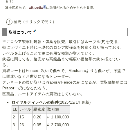
る？）
准士官相当で、
wikipedia
に説明があるためそちらを参照。
歴史（クリックで開く）
取引について
主にロシア製軍用銃器・弾薬を販売。取引にはルーブル(₽)を使用。
特にソヴィエト時代～現代のロシア製弾薬を数多く取り扱っており、
レベルを上げることで更に有用な種類が増えていく。
銃器に関しても、格安から高級品まで幅広い価格帯の銃を揃えてい
る。
買取レートはFenceに次いで低めで、Mechanicよりも低いが、序盤で
は間違いなくお世話になるトレーダー。
グレネードの買い取りはPraporかFenceのみになるが、買取価格的には
Prapor一択になるだろう。
医薬品、ルートアイテムの買取はしていない。
ロイヤルティレベルの条件
(2025/12/14 更新)
LL
レベル
親密度
取引額
2
15
0.20
₽ 1,100,000
3
26
0.35
₽ 2,700,000