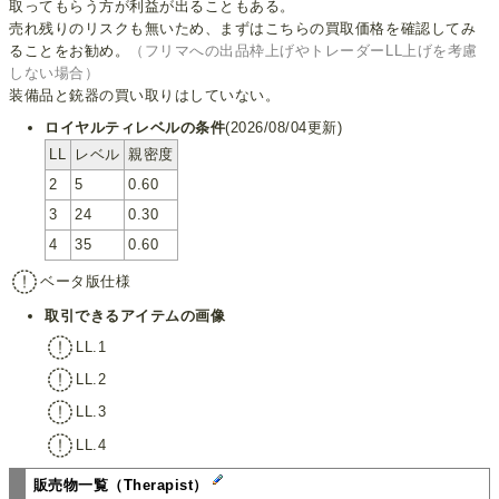
取ってもらう方が利益が出ることもある。
売れ残りのリスクも無いため、まずはこちらの買取価格を確認してみ
ることをお勧め。
（フリマへの出品枠上げやトレーダーLL上げを考慮
しない場合）
装備品と銃器の買い取りはしていない。
ロイヤルティレベルの条件
(2026/08/04更新)
LL
レベル
親密度
2
5
0.60
3
24
0.30
4
35
0.60
ベータ版仕様
取引できるアイテムの画像
LL.1
LL.2
LL.3
LL.4
販売物一覧（Therapist）