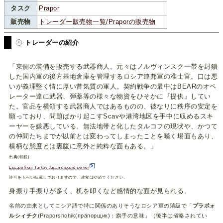
タスク
Prapor
販売物
トレーダー販売物一覧/Praporの販売物
トレーダーの紹介
「東側の装備を販売する武器商人。元々はノルヴィンスク一帯を封鎖
した国内軍の後方基地倉庫を管理するロシア連邦軍の准士官。口は悪
いが義理堅く情に厚い昔気質の軍人。契約戦争の最中はBEARのオペ
レーター達に武器、弾薬等の様々な物資をひそかに『提供』してい
た。官品を横領する武器商人ではあるものの、彼なりに秩序の安定を
願っており、問題ばかり起こすScavや港湾地区を手中に収めるスキ
ーヤーを嫌悪している。無法地帯と化したタルコフの現状や、かつて
の仲間たちまでが以前とは変わってしまったことを嘆く場面もあり、
横柄な態度とは裏腹に意外と純粋な面もある。」
出典(転載)
Escape from Tarkov Japan discord server
許可をもらい転載しておりますので、改変はやめてください。
身振り手振りが多く、机を叩くなど感情的な面が見られる。
名前の由来としてロシア語で特に関係のありそうなロシア軍の階級で「
プラポォ
ルシィチク
(Praporshchik(пра́порщик)：旗手の意味」（後半は省略されてい