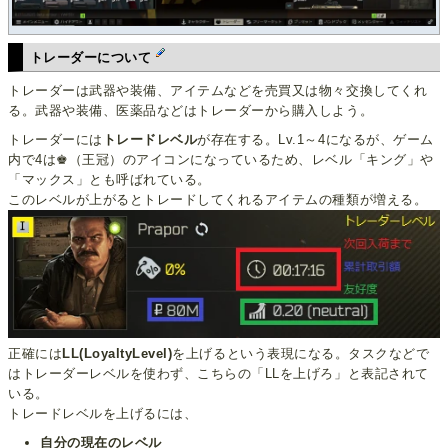
トレーダーについて
トレーダーは武器や装備、アイテムなどを売買又は物々交換してくれ
る。武器や装備、医薬品などはトレーダーから購入しよう。
トレーダーには
トレードレベル
が存在する。Lv.1～4になるが、ゲーム
内で4は♚（王冠）のアイコンになっているため、レベル「キング」や
「マックス」とも呼ばれている。
このレベルが上がるとトレードしてくれるアイテムの種類が増える。
正確には
LL(LoyaltyLevel)
を上げるという表現になる。タスクなどで
はトレーダーレベルを使わず、こちらの「LLを上げろ」と表記されて
いる。
トレードレベルを上げるには、
自分の現在のレベル