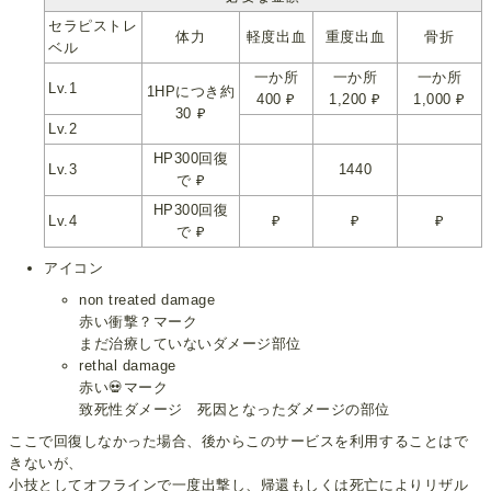
セラピストレ
体力
軽度出血
重度出血
骨折
ベル
一か所
一か所
一か所
Lv.1
1HPにつき約
400 ₽
1,200 ₽
1,000 ₽
30 ₽
Lv.2
HP300回復
Lv.3
1440
で ₽
HP300回復
Lv.4
₽
₽
₽
で ₽
アイコン
non treated damage
赤い衝撃？マーク
まだ治療していないダメージ部位
rethal damage
赤い💀マーク
致死性ダメージ 死因となったダメージの部位
ここで回復しなかった場合、後からこのサービスを利用することはで
きないが、
小技としてオフラインで一度出撃し、帰還もしくは死亡によりリザル