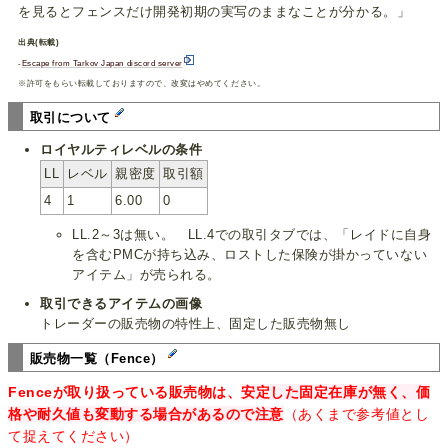
を見るとフェンスだけ開発初期の実写のままなことが分かる。」
出典(転載)
-
Escape from Tarkov Japan discord server
※許可をもらい転載しておりますので、改変はやめてください。
取引について
ロイヤルティレベルの条件
LL
レベル
親密度
取引額
4
1
6.00
0
LL.2～3は無い。 LL.4での取引タブでは、「レイドに自身
を含むPMCが持ち込み、ロストした保険が掛かっていない
アイテム」が売られる。
取引できるアイテムの画像
トレーダーの販売物の特性上、固定した販売物無し
販売物一覧（Fence）
Fenceが取り扱っている販売物は、
安定した固定在庫が無く、価
格や耐久値も変動する場合があるので注意
（あくまで参考値とし
て捉えてください）