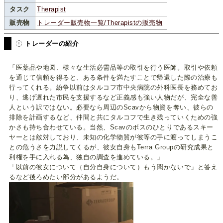
タスク
Therapist
販売物
トレーダー販売物一覧/Therapistの販売物
トレーダーの紹介
「医薬品や地図、様々な生活必需品等の取引を行う医師。取引や依頼
を通じて信頼を得ると、ある条件を満たすことで帰還した際の治療も
行ってくれる。紛争以前はタルコフ市中央病院の外科医長を務めてお
り、逃げ遅れた市民を支援するなど正義感も強い人物だが、完全な善
人という訳ではない。必要なら周辺のScavから物資を奪い、彼らの
排除を計画するなど、仲間と共にタルコフで生き残っていくための強
かさも持ち合わせている。当然、Scavのボスのひとりであるスキー
ヤーとは敵対しており、未知の化学物質が彼等の手に渡ってしまうこ
との危うさを力説してくるが、彼女自身もTerra Groupの研究成果と
利権を手に入れる為、独自の調査を進めている。」
「以前の彼女について（自分自身について）もう聞かないで」と答え
るなど後ろめたい部分があるようだ。