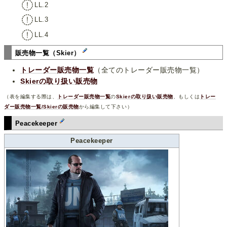
LL.2
LL.3
LL.4
販売物一覧（Skier）
トレーダー販売物一覧
（全てのトレーダー販売物一覧）
Skierの取り扱い販売物
（表を編集する際は、
トレーダー販売物一覧
の
Skierの取り扱い販売物
、もしくは
トレー
ダー販売物一覧/Skierの販売物
から編集して下さい）
Peacekeeper
Peacekeeper