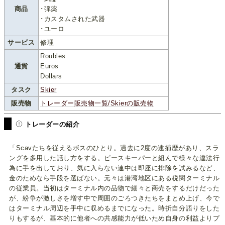
商品
･弾薬
･カスタムされた武器
･ユーロ
サービス
修理
Roubles
通貨
Euros
Dollars
タスク
Skier
販売物
トレーダー販売物一覧/Skierの販売物
トレーダーの紹介
「Scavたちを従えるボスのひとり。過去に2度の逮捕歴があり、スラ
ングを多用した話し方をする。ピースキーパーと組んで様々な違法行
為に手を出しており、気に入らない連中は即座に排除を試みるなど、
金のためなら手段を選ばない。元々は港湾地区にある税関ターミナル
の従業員。当初はターミナル内の品物で細々と商売をするだけだった
が、紛争が激しさを増す中で周囲のごろつきたちをまとめ上げ、今で
はターミナル周辺を手中に収めるまでになった。時折自分語りをした
りもするが、基本的に他者への共感能力が低いため自身の利益よりプ