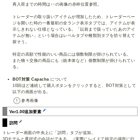
再入荷までの時間は↑↑の画像の赤枠位置参照。
トレーダーの取り扱いアイテムが増加したため、トレーダーペー
ジを開いた時の一番最初の全ランク表示タブでは、アイテムが表
示しきれない仕様となっている。「以前まで扱っていたあのアイ
テムが無い」という場合はレベルタブや種類別タブを切り替えて
探そう。
特定の高額で性能のいい商品には個数制限が掛けられている。
また物々交換の商品にも（銃本体など）個数制限が掛けられてい
る。
BOT対策
Capacha
について
10回ほど連続して購入ボタンをクリックすると、BOT対策として
以下の画面が出る。
参考画像
Ver1.00追加要素
訪問
トレーダー画面の中央上に「訪問」タブが追加。
3Dモデルと選択式の会話ができる。（実際にレイドて特定の場所に行