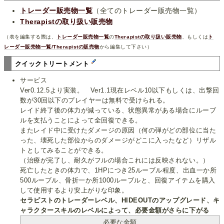
トレーダー販売物一覧
（全てのトレーダー販売物一覧）
Therapistの取り扱い販売物
（表を編集する際は、
トレーダー販売物一覧
の
Therapistの取り扱い販売物
、もしくは
ト
レーダー販売物一覧/Therapistの販売物
から編集して下さい）
クイックトリートメント
サービス
Ver0.12.5より実装。 Ver1.1現在レベル10以下もしくは、出撃回
数が30回以下のプレイヤーは無料で受けられる。
レイド終了後の体力が減っている、状態異常がある場合にルーブ
ルを支払うことによって全回復できる。
またレイド中に受けたダメージの原因（何の弾がどの部位に当た
った、壊死した部位からのダメージがどこに入ったなど）リザル
トとしてみることができる。
（治療が完了し、耐久がフルの場合これには反映されない。）
死亡したときの体力で、1HPにつき25ルーブル程度、出血一か所
500ルーブル、骨折一か所1000ルーブルと、回復アイテムを購入
して使用するより安上がりな印象。
セラピストのトレーダーレベル、HIDEOUTのアップグレード、キ
ャラクタースキルのレベルによって、必要金額がさらに下がる
必要な金額