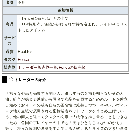
出身
不明
追加情報
・Fenceに売られたもの全て
商品
・LL4特別枠、保険が掛けられず持ち込まれ、レイド中にロス
トしたアイテム
サービ
-
ス
通貨
Roubles
タスク
Fence
販売物
トレーダー販売物一覧/Fenceの販売物
トレーダーの紹介
「様々な盗品を売買する闇商人。誰も本当の名前を知らない謎の人
物。紛争が始まる以前から匿名で盗品を売買するためのルートを確立
し始めており、その後も自らの匿名性は維持しつつ、今やノルヴィン
スク地方全域で展開される密輸業者ネットワークをまとめ上げてい
る。他の商人と違ってタスクの文章で人物像を推し量ることもできな
いため、各国のプレイヤーの中でも「実はひとりじゃないのかも」
等々、様々な憶測や考察を生んでいる人物。あとサイズの大きい画像