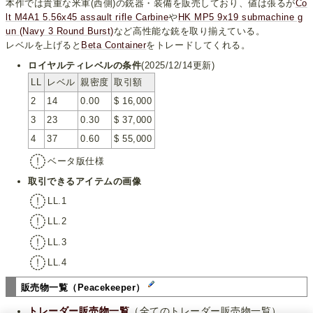
本作では貴重な米軍(西側)の銃器・装備を販売しており、値は張るが
Co
lt M4A1 5.56x45 assault rifle Carbine
や
HK MP5 9x19 submachine g
un (Navy 3 Round Burst)
など高性能な銃を取り揃えている。
レベルを上げると
Beta Container
をトレードしてくれる。
ロイヤルティレベルの条件
(2025/12/14更新)
LL
レベル
親密度
取引額
2
14
0.00
$ 16,000
3
23
0.30
$ 37,000
4
37
0.60
$ 55,000
ベータ版仕様
取引できるアイテムの画像
LL.1
LL.2
LL.3
LL.4
販売物一覧（Peacekeeper）
トレーダー販売物一覧
（全てのトレーダー販売物一覧）