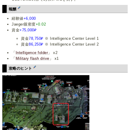
報酬
経験値
+6,000
Jaeger親密度
+0.02
資金
+75,000₽
資金
78,750₽
※ Intelligence Center Level 1
資金
86,250₽
※ Intelligence Center Level 2
「
Intelligence folder
」 x2
「
Military flash drive
」 x1
攻略のヒント