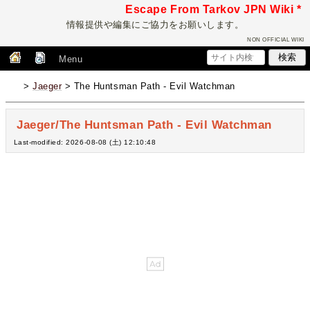
Escape From Tarkov JPN Wiki *
情報提供や編集にご協力をお願いします。
NON OFFICIAL WIKI
Menu
>
Jaeger
> The Huntsman Path - Evil Watchman
Jaeger/The Huntsman Path - Evil Watchman
Last-modified: 2026-08-08 (土) 12:10:48