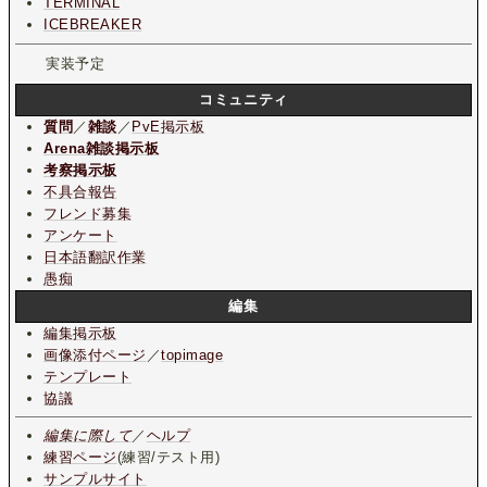
TERMINAL
ICEBREAKER
実装予定
コミュニティ
質問
／
雑談
／
PvE掲示板
Arena雑談掲示板
考察掲示板
不具合報告
フレンド募集
アンケート
日本語翻訳作業
愚痴
編集
編集掲示板
画像添付ページ
／
topimage
テンプレート
協議
編集に際して
／
ヘルプ
練習ページ
(練習/テスト用)
サンプルサイト