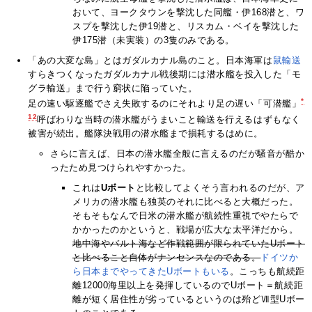
おいて、ヨークタウンを撃沈した同艦・伊168潜と、ワ
スプを撃沈した伊19潜と、リスカム・ベイを撃沈した
伊175潜（未実装）の3隻のみである。
「あの大変な島」とはガダルカナル島のこと。日本海軍は
鼠輸送
すらきつくなったガダルカナル戦後期には潜水艦を投入した「モ
グラ輸送」まで行う窮状に陥っていた。
*
足の速い駆逐艦でさえ失敗するのにそれより足の遅い「可潜艦」
12
呼ばわりな当時の潜水艦がうまいこと輸送を行えるはずもなく
被害が続出。艦隊決戦用の潜水艦まで損耗するはめに。
さらに言えば、日本の潜水艦全般に言えるのだが騒音が酷か
ったため見つけられやすかった。
これは
Uボート
と比較してよくそう言われるのだが、ア
メリカの潜水艦も独英のそれに比べると大概だった。
そもそもなんで日米の潜水艦が航続性重視でやたらで
かかったのかというと、戦場が広大な太平洋だから。
地中海やバルト海など作戦範囲が限られていたUボート
と比べること自体がナンセンスなのである。
ドイツか
ら日本までやってきたUボートもいる
。こっちも航続距
離12000海里以上を発揮しているのでUボート＝航続距
離が短く居住性が劣っているというのは殆どⅦ型Uボー