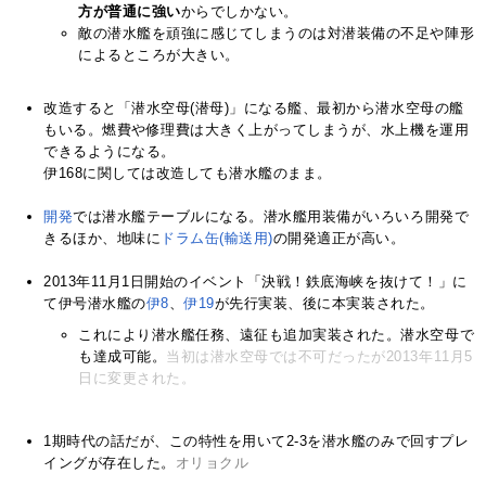
方が普通に強い
からでしかない。
敵の潜水艦を頑強に感じてしまうのは対潜装備の不足や陣形
によるところが大きい。
改造すると「潜水空母(潜母)」になる艦、最初から潜水空母の艦
もいる。燃費や修理費は大きく上がってしまうが、水上機を運用
できるようになる。
伊168に関しては改造しても潜水艦のまま。
開発
では潜水艦テーブルになる。潜水艦用装備がいろいろ開発で
きるほか、地味に
ドラム缶(輸送用)
の開発適正が高い。
2013年11月1日開始のイベント「決戦！鉄底海峡を抜けて！」に
て伊号潜水艦の
伊8
、
伊19
が先行実装、後に本実装された。
これにより潜水艦任務、遠征も追加実装された。潜水空母で
も達成可能。
当初は潜水空母では不可だったが2013年11月5
日に変更された。
1期時代の話だが、この特性を用いて2-3を潜水艦のみで回すプレ
イングが存在した。
オリョクル