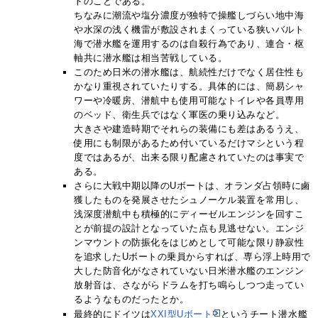
トのことである。
ちなみに潮流や塩分濃度が独特で操艦しづらい地中海
や水深の浅く機雷が敷設されまくっている狭いバルト
海で潜水艦を運用するのは自殺行為であり、連合・枢
軸共に潜水艦は相当苦戦している。
このため日米の潜水艦は、航続性だけでなく居住性も
かなり重視されていたりする。具体的には、簡易シャ
ワーや冷暖房、潜航中も使用可能なトイレや各員専用
のベッド、衛生兵ではなく軍医の乗り込みなど。
大きさや建造時期でそれらの装備にも差はあるうえ、
使用にも制限があるため付いているだけマシという程
度ではあるが、出来る限り配慮されていたのは事実で
ある。
さらに大戦中期以降のUボートは、オランダ占領時に鹵
獲したものを発展させたシュノーケル装置を常用し、
浅深度潜航中も積極的にディーゼルエンジンを回すこ
とが前提の設計となっていた点も見逃せない。エンジ
ンマウントの防振化をはじめとして可能な限り静寂性
を追求したUボートの乗員からすれば、専ら浮上時用で
大した防音化がなされていない日米潜水艦のエンジン
放射音は、さながらドラムを打ち鳴らしつつ走ってい
るようなものだったとか。
最終的にドイツは
XXI型Uボート
というチート潜水艦