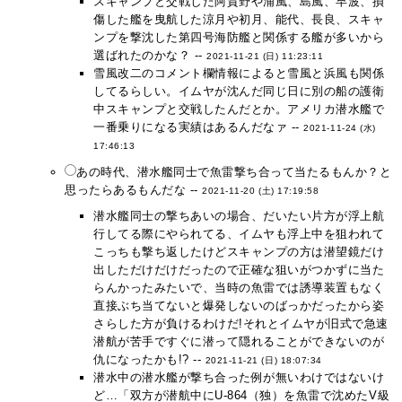
スキャンプと交戦した阿賀野や浦風、島風、早波、損
傷した艦を曳航した涼月や初月、能代、長良、スキャ
ンプを撃沈した第四号海防艦と関係する艦が多いから
選ばれたのかな？ --
2021-11-21 (日) 11:23:11
雪風改二のコメント欄情報によると雪風と浜風も関係
してるらしい。イムヤが沈んだ同じ日に別の船の護衛
中スキャンプと交戦したんだとか。アメリカ潜水艦で
一番乗りになる実績はあるんだなァ --
2021-11-24 (水)
17:46:13
あの時代、潜水艦同士で魚雷撃ち合って当たるもんか？と
思ったらあるもんだな --
2021-11-20 (土) 17:19:58
潜水艦同士の撃ちあいの場合、だいたい片方が浮上航
行してる際にやられてる、イムヤも浮上中を狙われて
こっちも撃ち返したけどスキャンプの方は潜望鏡だけ
出しただけだけだったので正確な狙いがつかずに当た
らんかったみたいで、当時の魚雷では誘導装置もなく
直接ぶち当てないと爆発しないのばっかだったから姿
さらした方が負けるわけだ!それとイムヤが旧式で急速
潜航が苦手ですぐに潜って隠れることができないのが
仇になったかも!? --
2021-11-21 (日) 18:07:34
潜水中の潜水艦が撃ち合った例が無いわけではないけ
ど…「双方が潜航中にU-864（独）を魚雷で沈めたV級