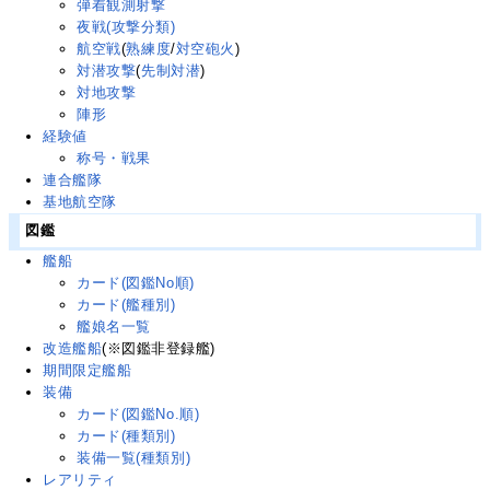
弾着観測射撃
夜戦(攻撃分類)
航空戦
(
熟練度
/
対空砲火
)
対潜攻撃
(
先制対潜
)
対地攻撃
陣形
経験値
称号・戦果
連合艦隊
基地航空隊
図鑑
艦船
カード(図鑑No順)
カード(艦種別)
艦娘名一覧
改造艦船
(※図鑑非登録艦)
期間限定艦船
装備
カード(図鑑No.順)
カード(種類別)
装備一覧(種類別)
レアリティ