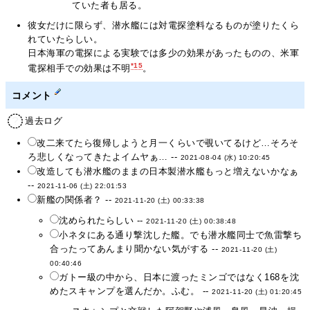
ていた者も居る。
彼女だけに限らず、潜水艦には対電探塗料なるものが塗りたくら
れていたらしい。
日本海軍の電探による実験では多少の効果があったものの、米軍
*15
電探相手での効果は不明
。
コメント
過去ログ
改二来てたら復帰しようと月一くらいで覗いてるけど…そろそ
ろ悲しくなってきたよイムヤぁ… --
2021-08-04 (水) 10:20:45
改造しても潜水艦のままの日本製潜水艦もっと増えないかなぁ
--
2021-11-06 (土) 22:01:53
新艦の関係者？ --
2021-11-20 (土) 00:33:38
沈められたらしい --
2021-11-20 (土) 00:38:48
小ネタにある通り撃沈した艦。でも潜水艦同士で魚雷撃ち
合ったってあんまり聞かない気がする --
2021-11-20 (土)
00:40:46
ガトー級の中から、日本に渡ったミンゴではなく168を沈
めたスキャンプを選んだか。ふむ。 --
2021-11-20 (土) 01:20:45