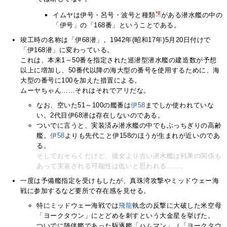
*8
イムヤは伊号・呂号・波号と種類
がある潜水艦の中の
「伊号」の「168番」ということである。
竣工時の名称は「伊68潜」。1942年(昭和17年)5月20日付けで
「伊168潜」に変わっている。
これは、本来1～50番を指定された巡潜型潜水艦の建造数が予想
以上に増加し、50番代以降の海大型の番号を使用するために、海
大型の番号に100を加えた措置による。
ムーヤちゃん……それはそれでアリだな。
なお、空いた51～100の艦番は
伊58
までしか使われていな
い。2代目伊68潜は存在しないのである。
ついでに言うと、実装済み潜水艦の中でもぶっちぎりの高齢
艦。
伊58
よりも先代こと伊158のほうが生まれが近いのであ
る。
そしておそらくだけど、彼女より古い潜水艦は戦果の関係も
あって実装される可能性は低いと思われる……。
一度は予備艦指定を受けもしたが、真珠湾攻撃やミッドウェー海
戦に参加するなど要所で存在感を見せる。
特にミッドウェー海戦では
飛龍
執念の反撃に大破した米空母
「ヨークタウン」にとどめを刺すという大金星を挙げた。
ついでに随伴艦であった駆逐艦「ハムマン」（「ヨークタウ