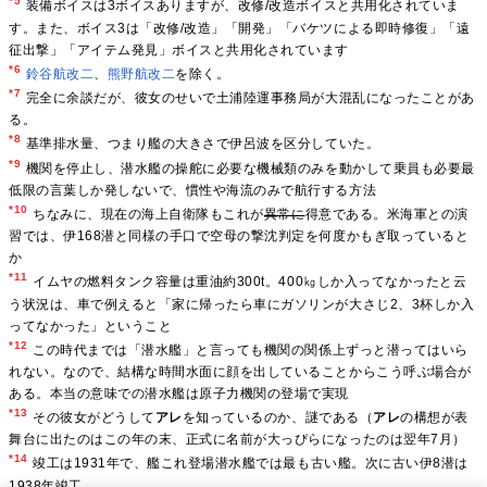
*5
装備ボイスは3ボイスありますが、改修/改造ボイスと共用化されていま
す。また、ボイス3は「改修/改造」「開発」「バケツによる即時修復」「遠
征出撃」「アイテム発見」ボイスと共用化されています
*6
鈴谷航改二
、
熊野航改二
を除く。
*7
完全に余談だが、彼女のせいで土浦陸運事務局が大混乱になったことがあ
る。
*8
基準排水量、つまり艦の大きさで伊呂波を区分していた。
*9
機関を停止し、潜水艦の操舵に必要な機械類のみを動かして乗員も必要最
低限の言葉しか発しないで、慣性や海流のみで航行する方法
*10
ちなみに、現在の海上自衛隊もこれが
異常に
得意である。米海軍との演
習では、伊168潜と同様の手口で空母の撃沈判定を何度かもぎ取っていると
か
*11
イムヤの燃料タンク容量は重油約300t。400㎏しか入ってなかったと云
う状況は、車で例えると「家に帰ったら車にガソリンが大さじ2、3杯しか入
ってなかった」ということ
*12
この時代までは「潜水艦」と言っても機関の関係上ずっと潜ってはいら
れない。なので、結構な時間水面に顔を出していることからこう呼ぶ場合が
ある。本当の意味での潜水艦は原子力機関の登場で実現
*13
その彼女がどうして
アレ
を知っているのか、謎である（
アレ
の構想が表
舞台に出たのはこの年の末、正式に名前が大っぴらになったのは翌年7月）
*14
竣工は1931年で、艦これ登場潜水艦では最も古い艦。次に古い伊8潜は
1938年竣工