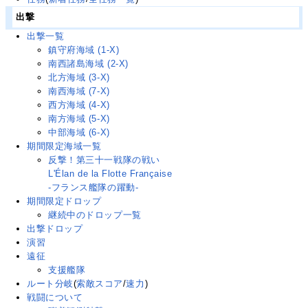
出撃
出撃一覧
鎮守府海域 (1-X)
南西諸島海域 (2-X)
北方海域 (3-X)
南西海域 (7-X)
西方海域 (4-X)
南方海域 (5-X)
中部海域 (6-X)
期間限定海域一覧
反撃！第三十一戦隊の戦い
L'Élan de la Flotte Française
-フランス艦隊の躍動-
期間限定ドロップ
継続中のドロップ一覧
出撃ドロップ
演習
遠征
支援艦隊
ルート分岐
(
索敵スコア
/
速力
)
戦闘について