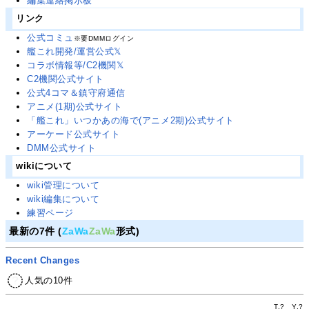
編集連絡掲示板
リンク
公式コミュ
※要DMMログイン
艦これ開発/運営公式𝕏
コラボ情報等/C2機関𝕏
C2機関公式サイト
公式4コマ＆鎮守府通信
アニメ(1期)公式サイト
「艦これ」いつかあの海で(アニメ2期)公式サイト
アーケード公式サイト
DMM公式サイト
wikiについて
wiki管理について
wiki編集について
練習ページ
最新の7件 (
ZaWa
ZaWa
形式)
Recent Changes
人気の10件
T.
?
Y.
?