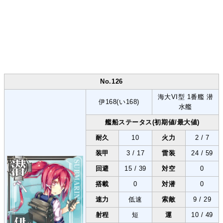
No.126
海大VI型 1番艦 潜
伊168(い168)
水艦
艦船ステータス(初期値/最大値)
耐久
10
火力
2 / 7
装甲
3 / 17
雷装
24 / 59
回避
15 / 39
対空
0
搭載
0
対潜
0
速力
低速
索敵
9 / 29
射程
短
運
10 / 49