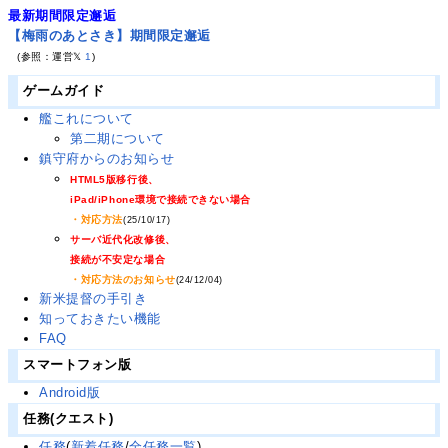
最新期間限定邂逅
【梅雨のあとさき】期間限定邂逅
(参照：運営𝕏
1
)
ゲームガイド
艦これについて
第二期について
鎮守府からのお知らせ
HTML5版移行後、
iPad/iPhone環境で接続できない場合
・対応方法
(25/10/17)
サーバ近代化改修後、
接続が不安定な場合
・対応方法のお知らせ
(24/12/04)
新米提督の手引き
知っておきたい機能
FAQ
スマートフォン版
Android版
任務(クエスト)
任務
(
新着任務
/
全任務一覧
)