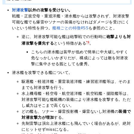
対潜攻撃
以外の攻撃を受けない。
戦艦・正規空母・重巡洋艦・潜水艦からは攻撃されず、対潜攻撃
可能な艦でも爆雷やソナーの装備がなければダメージを受けにく
いという特性を持つ。
艦種ごとの特徴#SS
も参照のこと。
逆に、対潜攻撃可能な艦は砲撃戦での行動時に
砲撃よりも対
*6
潜攻撃を優先する
という特徴がある
。
こちらの潜水艦は装甲が低めで簡単に中大破しやすく
危なっかしいかぎりだが、構成によっては敵を対潜攻
撃に集中させる囮としても優秀。
潜水艦を攻撃できる艦について。
駆逐艦・軽巡洋艦・重雷装巡洋艦・練習巡洋艦等は、そのま
までも対潜攻撃を行う。
水上機母艦・軽空母・航空巡洋艦・航空戦艦・揚陸艦等は、
対潜攻撃可能な艦載機の装備により潜水艦を攻撃する。ただ
し威力はそこまで高くない。
どの艦も、ソナー・爆雷投射機・爆雷ないし対潜機の
装備で
対潜攻撃力が増加
する。
先制雷撃は演出上潜水艦にも飛んでいく場合があるが、絶対
にヒットせずmissになる。