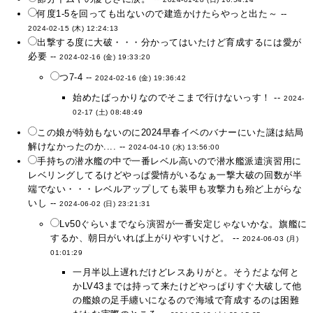
何度1-5を回っても出ないので建造かけたらやっと出た～ --
2024-02-15 (木) 12:24:13
出撃する度に大破・・・分かってはいたけど育成するには愛が
必要 --
2024-02-16 (金) 19:33:20
つ7-4 --
2024-02-16 (金) 19:36:42
始めたばっかりなのでそこまで行けないっす！ --
2024-
02-17 (土) 08:48:49
この娘が特効もないのに2024早春イベのバナーにいた謎は結局
解けなかったのか.... --
2024-04-10 (水) 13:56:00
手持ちの潜水艦の中で一番レベル高いので潜水艦派遣演習用に
レベリングしてるけどやっぱ愛情がいるなぁ一撃大破の回数が半
端でない・・・レベルアップしても装甲も攻撃力も殆ど上がらな
いし --
2024-06-02 (日) 23:21:31
Lv50ぐらいまでなら演習が一番安定じゃないかな。旗艦に
するか、朝日がいれば上がりやすいけど。 --
2024-06-03 (月)
01:01:29
一月半以上遅れだけどレスありがと。そうだよな何と
かLV43までは持って来たけどやっぱりすぐ大破して他
の艦娘の足手纏いになるので海域で育成するのは困難