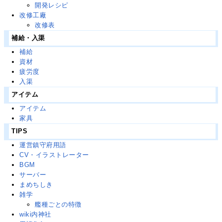
開発レシピ
改修工廠
改修表
補給・入渠
補給
資材
疲労度
入渠
アイテム
アイテム
家具
TIPS
運営鎮守府用語
CV・イラストレーター
BGM
サーバー
まめちしき
雑学
艦種ごとの特徴
wiki内神社