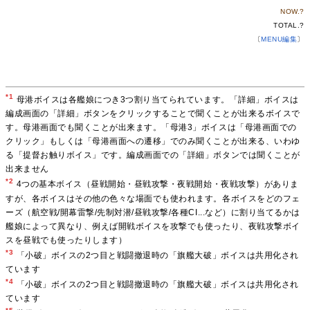
NOW.
?
TOTAL.
?
〔
MENU編集
〕
*1
母港ボイスは各艦娘につき3つ割り当てられています。「詳細」ボイスは
編成画面の「詳細」ボタンをクリックすることで聞くことが出来るボイスで
す。母港画面でも聞くことが出来ます。「母港3」ボイスは「母港画面での
クリック」もしくは「母港画面への遷移」でのみ聞くことが出来る、いわゆ
る「提督お触りボイス」です。編成画面での「詳細」ボタンでは聞くことが
出来ません
*2
4つの基本ボイス（昼戦開始・昼戦攻撃・夜戦開始・夜戦攻撃）がありま
すが、各ボイスはその他の色々な場面でも使われます。各ボイスをどのフェ
ーズ（航空戦/開幕雷撃/先制対潜/昼戦攻撃/各種CI...など）に割り当てるかは
艦娘によって異なり、例えば開戦ボイスを攻撃でも使ったり、夜戦攻撃ボイ
スを昼戦でも使ったりします）
*3
「小破」ボイスの2つ目と戦闘撤退時の「旗艦大破」ボイスは共用化され
ています
*4
「小破」ボイスの2つ目と戦闘撤退時の「旗艦大破」ボイスは共用化され
ています