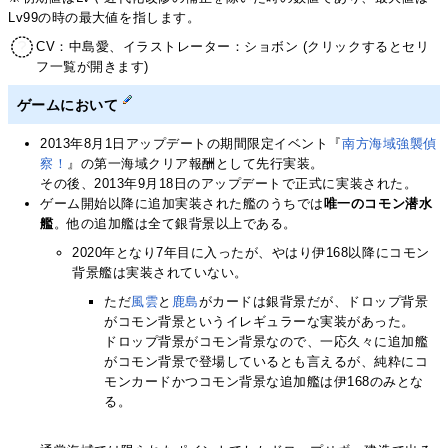
Lv99の時の最大値を指します。
CV：中島愛、イラストレーター：ショボン (クリックするとセリ
フ一覧が開きます)
ゲームにおいて
2013年8月1日アップデートの期間限定イベント『
南方海域強襲偵
察！
』の第一海域クリア報酬として先行実装。
その後、2013年9月18日のアップデートで正式に実装された。
ゲーム開始以降に追加実装された艦のうちでは
唯一のコモン潜水
艦
。他の追加艦は全て銀背景以上である。
2020年となり7年目に入ったが、やはり伊168以降にコモン
背景艦は実装されていない。
ただ
風雲
と
鹿島
がカードは銀背景だが、ドロップ背景
がコモン背景というイレギュラーな実装があった。
ドロップ背景がコモン背景なので、一応久々に追加艦
がコモン背景で登場しているとも言えるが、純粋にコ
モンカードかつコモン背景な追加艦は伊168のみとな
る。