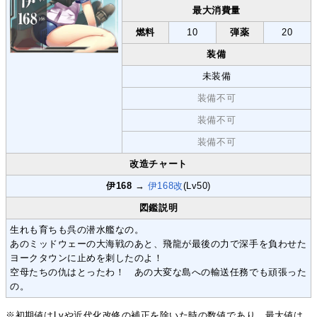
最大消費量
燃料
10
弾薬
20
装備
未装備
装備不可
装備不可
装備不可
改造チャート
伊168
→
伊168改
(Lv50)
図鑑説明
生れも育ちも呉の潜水艦なの。
あのミッドウェーの大海戦のあと、飛龍が最後の力で深手を負わせた
ヨークタウンに止めを刺したのよ！
空母たちの仇はとったわ！ あの大変な島への輸送任務でも頑張った
の。
※初期値はLvや近代化改修の補正を除いた時の数値であり、最大値は