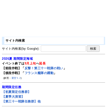
サイト内検索
サイト内検索(by Google):
2026夏 期間限定海域
イベント終了は
9月上旬
へ
延長
【前段作戦】「
反撃！第三十一戦隊の戦い
」
【後段作戦】「
フランス艦隊の躍動
」
(参照：
運営𝕏
2
)
期間限定任務
【初夏限定任務群】
【夏季大演習】
【第三十一戦隊任務群】他