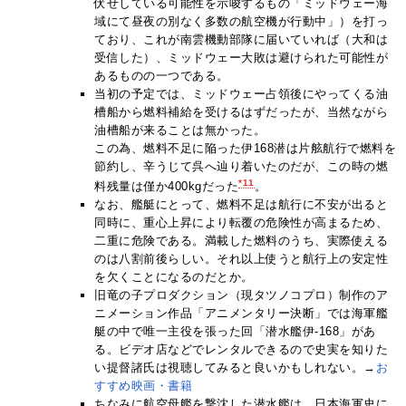
伏せしている可能性を示唆するもの「ミッドウェー海
域にて昼夜の別なく多数の航空機が行動中」）を打っ
ており、これが南雲機動部隊に届いていれば（大和は
受信した）、ミッドウェー大敗は避けられた可能性が
あるものの一つである。
当初の予定では、ミッドウェー占領後にやってくる油
槽船から燃料補給を受けるはずだったが、当然ながら
油槽船が来ることは無かった。
この為、燃料不足に陥った伊168潜は片舷航行で燃料を
節約し、辛うじて呉へ辿り着いたのだが、この時の燃
*11
料残量は僅か400kgだった
。
なお、艦艇にとって、燃料不足は航行に不安が出ると
同時に、重心上昇により転覆の危険性が高まるため、
二重に危険である。満載した燃料のうち、実際使える
のは八割前後らしい。それ以上使うと航行上の安定性
を欠くことになるのだとか。
旧竜の子プロダクション（現タツノコプロ）制作のア
ニメーション作品「アニメンタリー決断」では海軍艦
艇の中で唯一主役を張った回「潜水艦伊-168」があ
る。ビデオ店などでレンタルできるので史実を知りた
い提督諸氏は視聴してみると良いかもしれない。→
お
すすめ映画・書籍
ちなみに航空母艦を撃沈した潜水艦は、日本海軍史に