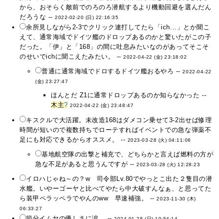
から、おそらく敵前でのろのろ潜航するより機動回避を選んだん
だろうな --
2022-02-20 (日) 22:16:35
余所見しながら2-3でクリック連打してたら「ich...」とか聞こ
えて、通常海域でドイツ艦のドロップあるのかと驚いたがこの子
だった。「伊」と「168」の間に吐息みたいなのがあってそこそ
のせいでichに聞こえたみたい。 --
2022-04-22 (金) 23:18:02
普通に通常海域でドロするドイツ艦おるやろ --
2022-04-22
(金) 23:27:47
ほんとだ Z1に通常ドロップあるのか知らなかった --
木主
?
2022-04-22 (金) 23:48:47
キスクルで大活躍。未改造168はダメコン乗せて3-2出せば修理
時間が短いので複数持ちでローテすればイベントでの急な弾薬不
足にも対応できるからオススメ。 --
2023-03-28 (火) 04:11:06
基地航空隊の出撃と補充で、どちらかと言えば燃料の方が
急な不足があると思うんですが --
2023-03-28 (火) 12:28:23
イロハじゃね～の？w 司令部Lv.80でやっとこ出た２隻目の潜
水艦。いやーゴーヤと比べてやたら中大破すんなぁ、と思ってた
ら装甲ペラッペラでやんのww 早速補強。 --
2023-11-30 (木)
06:33:27
節分イムヤの優しさに涙。 --
2024-01-28 (日) 10:54:14