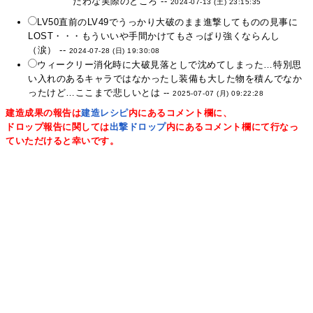
だわな実際のところ --
2024-07-13 (土) 23:15:35
LV50直前のLV49でうっかり大破のまま進撃してものの見事に
LOST・・・もういいや手間かけてもさっぱり強くならんし
（涙） --
2024-07-28 (日) 19:30:08
ウィークリー消化時に大破見落としで沈めてしまった…特別思
い入れのあるキャラではなかったし装備も大した物を積んでなか
ったけど…ここまで悲しいとは --
2025-07-07 (月) 09:22:28
建造成果の報告は
建造レシピ
内にあるコメント欄に、
ドロップ報告に関しては
出撃ドロップ
内にあるコメント欄にて行なっ
ていただけると幸いです。