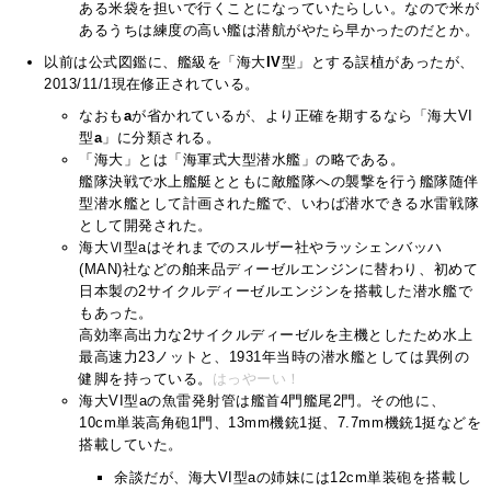
ある米袋を担いで行くことになっていたらしい。なので米が
あるうちは練度の高い艦は潜航がやたら早かったのだとか。
以前は公式図鑑に、艦級を「海大
IV
型」とする誤植があったが、
2013/11/1現在修正されている。
なおも
a
が省かれているが、より正確を期するなら「海大VI
型
a
」に分類される。
「海大」とは「海軍式大型潜水艦」の略である。
艦隊決戦で水上艦艇とともに敵艦隊への襲撃を行う艦隊随伴
型潜水艦として計画された艦で、いわば潜水できる水雷戦隊
として開発された。
海大Ⅵ型aはそれまでのスルザー社やラッシェンバッハ
(MAN)社などの舶来品ディーゼルエンジンに替わり、初めて
日本製の2サイクルディーゼルエンジンを搭載した潜水艦で
もあった。
高効率高出力な2サイクルディーゼルを主機としたため水上
最高速力23ノットと、1931年当時の潜水艦としては異例の
健脚を持っている。
はっやーい！
海大VI型aの魚雷発射管は艦首4門艦尾2門。その他に、
10cm単装高角砲1門、13mm機銃1挺、7.7mm機銃1挺などを
搭載していた。
余談だが、海大VI型aの姉妹には12cm単装砲を搭載し