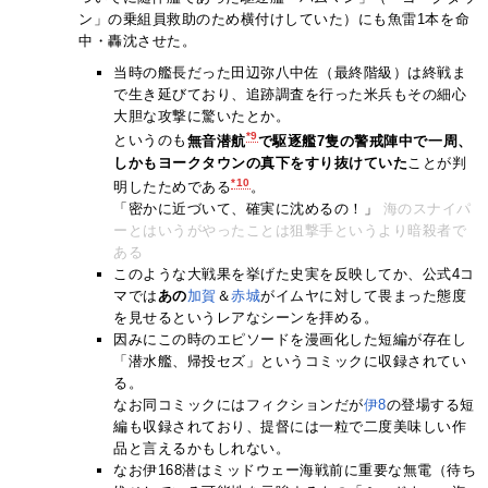
ン」の乗組員救助のため横付けしていた）にも魚雷1本を命
中・轟沈させた。
当時の艦長だった田辺弥八中佐（最終階級）は終戦ま
で生き延びており、追跡調査を行った米兵もその細心
大胆な攻撃に驚いたとか。
*9
というのも
無音潜航
で駆逐艦7隻の警戒陣中で一周、
しかもヨークタウンの真下をすり抜けていた
ことが判
*10
明したためである
。
「密かに近づいて、確実に沈めるの！」
海のスナイパ
ーとはいうがやったことは狙撃手というより暗殺者で
ある
このような大戦果を挙げた史実を反映してか、公式4コ
マでは
あの
加賀
＆
赤城
がイムヤに対して畏まった態度
を見せるというレアなシーンを拝める。
因みにこの時のエピソードを漫画化した短編が存在し
「潜水艦、帰投セズ」というコミックに収録されてい
る。
なお同コミックにはフィクションだが
伊8
の登場する短
編も収録されており、提督には一粒で二度美味しい作
品と言えるかもしれない。
なお伊168潜はミッドウェー海戦前に重要な無電（待ち