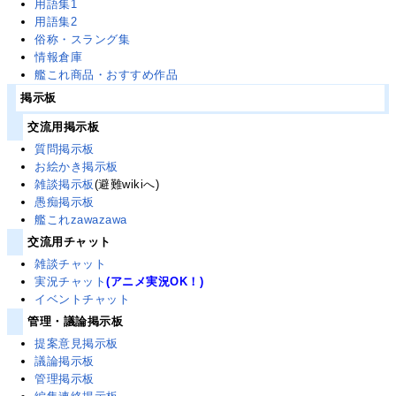
用語集1
用語集2
俗称・スラング集
情報倉庫
艦これ商品・おすすめ作品
掲示板
交流用掲示板
質問掲示板
お絵かき掲示板
雑談掲示板
(避難wikiへ)
愚痴掲示板
艦これzawazawa
交流用チャット
雑談チャット
実況チャット
(アニメ実況OK！)
イベントチャット
管理・議論掲示板
提案意見掲示板
議論掲示板
管理掲示板