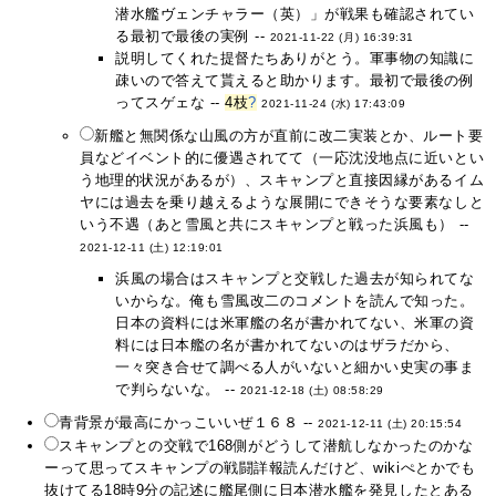
潜水艦ヴェンチャラー（英）」が戦果も確認されてい
る最初で最後の実例 --
2021-11-22 (月) 16:39:31
説明してくれた提督たちありがとう。軍事物の知識に
疎いので答えて貰えると助かります。最初で最後の例
ってスゲェな --
4枝
?
2021-11-24 (水) 17:43:09
新艦と無関係な山風の方が直前に改二実装とか、ルート要
員などイベント的に優遇されてて（一応沈没地点に近いとい
う地理的状況があるが）、スキャンプと直接因縁があるイム
ヤには過去を乗り越えるような展開にできそうな要素なしと
いう不遇（あと雪風と共にスキャンプと戦った浜風も） --
2021-12-11 (土) 12:19:01
浜風の場合はスキャンプと交戦した過去が知られてな
いからな。俺も雪風改二のコメントを読んで知った。
日本の資料には米軍艦の名が書かれてない、米軍の資
料には日本艦の名が書かれてないのはザラだから、
一々突き合せて調べる人がいないと細かい史実の事ま
で判らないな。 --
2021-12-18 (土) 08:58:29
青背景が最高にかっこいいぜ１６８ --
2021-12-11 (土) 20:15:54
スキャンプとの交戦で168側がどうして潜航しなかったのかな
ーって思ってスキャンプの戦闘詳報読んだけど、wikiぺとかでも
抜けてる18時9分の記述に艦尾側に日本潜水艦を発見したとある