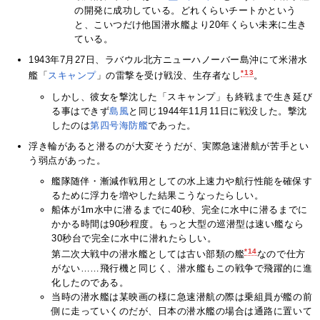
の開発に成功している。どれくらいチートかという
と、こいつだけ他国潜水艦より20年くらい未来に生き
ている。
1943年7月27日、ラバウル北方ニューハノーバー島沖にて米潜水
*13
艦「
スキャンプ
」の雷撃を受け戦没、生存者なし
。
しかし、彼女を撃沈した「スキャンプ」も終戦まで生き延び
る事はできず
島風
と同じ1944年11月11日に戦没した。撃沈
したのは
第四号海防艦
であった。
浮き輪があると潜るのが大変そうだが、実際急速潜航が苦手とい
う弱点があった。
艦隊随伴・漸減作戦用としての水上速力や航行性能を確保す
るために浮力を増やした結果こうなったらしい。
船体が1m水中に潜るまでに40秒、完全に水中に潜るまでに
かかる時間は90秒程度。もっと大型の巡潜型は速い艦なら
30秒台で完全に水中に潜れたらしい。
*14
第二次大戦中の潜水艦としては古い部類の艦
なので仕方
がない……飛行機と同じく、潜水艦もこの戦争で飛躍的に進
化したのである。
当時の潜水艦は某映画の様に急速潜航の際は乗組員が艦の前
側に走っていくのだが、日本の潜水艦の場合は通路に置いて