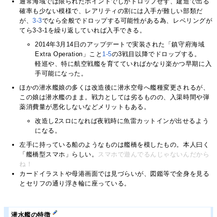
通常海域では限られたポイントでしかドロップせず、建造で出る
確率も少ない模様で、レアリティの割には入手が難しい部類だ
が、
3-3
でなら全般でドロップする可能性がある為、レベリングが
てら3-3-1を繰り返していれば入手できる。
2014年3月14日のアップデートで実装された「鎮守府海域
Extra Operation」こと
1-5
の3戦目以降でドロップする。
軽巡や、特に航空戦艦を育てていればかなり楽かつ早期に入
手可能になった。
ほかの潜水艦娘の多くは改造後に潜水空母へ艦種変更されるが、
この娘は潜水艦のまま。戦力としては劣るものの、入渠時間や弾
薬消費量が悪化しないなどメリットもある。
改造し2スロになれば夜戦時に魚雷カットインが出せるよう
になる。
左手に持っている船のようなものは艦橋を模したもの。本人曰く
「艦橋型スマホ」らしい。
スマホで遊んでるんじゃないんだから
ね！
カードイラストや母港画面では見づらいが、図鑑等で全身を見る
とセリフの通り浮き輪に座っている。
潜水艦の特徴