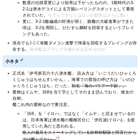
数度の仕様変更により効率は下がったものの、1期時代の3-
2-1は潜水デコイによる万能レベリングスポットとして重視
されていた。
今でもできなくはないが効率はさらに悪い
更に、3-2-1敵編成の対潜が弱く、旗艦の大破進軍ができた
頃は、3-2を周回し、ひたすら鋼材を回収するというプレイ
ングもあった。
現在でも
3-2-C
単艦ダメコン進撃で弾薬を回収するプレイングが存
在する。
潜水艦はブラック労働される定めなのか
小ネタ
正式名「伊号第百六十八潜水艦」 読み方は「いごうだいひゃくろ
くじゅうはちせんすいかん」。海軍での普段の呼び方は「いのひ
ゃくろくじゅうはち」だった。
別名「海のバウアー中尉」。
愛称はイムヤ。168を当て字としてそのまま読んでおり、彼女の
自称。
艦これ内の愛称なので要注意。
「168」を「イロハ」ではなく「イムヤ」と読ませているの
は、日本海軍は潜水艦の艦種区分に「伊呂波(イロハ)」を使
用していた為だと思われる。
他人の義兄をストーキングしている自称幼馴染と同音だから
*7
では断じてない。