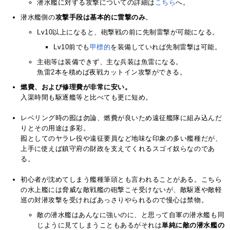
潜水艦に対する攻撃についての詳細は
こちら
へ。
潜水艦側の
攻撃手段は基本的に雷撃のみ
。
Lv10以上になると、砲撃戦の前に先制雷撃が可能になる。
Lv10前でも
甲標的
を装備していれば先制雷撃は可能。
主砲等は装備できず、主な兵装は魚雷になる。
魚雷2本を積めば夜戦カットイン攻撃ができる。
燃費、および修理費が非常に安い。
入渠時間も駆逐艦等と比べても更に短め。
レベリング時の囮は勿論、燃費が良いため遠征艦隊に組み込んだ
りとその用途は多彩。
囮としてのヤラレ役や遠征要員など地味な印象の多い艦種だが、
上手に使えば鎮守府の財政を支えてくれるスゴイ奴らなのであ
る。
初心者が沈めてしまう艦種筆頭とも言われることがある。こちら
の水上艦には脅威な敵戦艦の砲撃こそ受けないが、敵駆逐や敵軽
巡の対潜攻撃を受ければあっさりやられるので慢心は禁物。
敵の潜水艦はあんなに強いのに、と思って自軍の潜水艦も同
じように見てしまうこともあるがそれは
単純に敵の潜水艦の