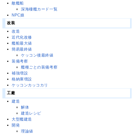
敵艦船
深海棲艦カード一覧
NPC娘
改装
改造
近代化改修
艦船最大値
簡易最終値
ケッコン後最終値
装備考察
艦種ごとの装備考察
補強増設
格納庫増設
ケッコンカッコカリ
工廠
建造
解体
建造レシピ
大型艦建造
開発
理論値