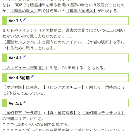
なお、DQ8では
暗黒神
を奉る教団の遺跡の岩という設定だったため
か、
【暗黒の魔人】
戦では色違いの
【暗黒の魔造兵】
が出現する。
Ver.3.3
またもやメインシナリオで標的に。過去の世界ではこいつ以上に強い
奴がいないので致し方ないのだが……。
【魔獣サルファバル】
と闘うためのアイテム、
【奇岩の呪符】
を手に
いれるために戦うことになる。
Ver.4.1
【古レビュール街道北】
に生息。2匹出現することもある。
Ver.4.5前期
【マデ神殿】
に生息。
【リビングスタチュー】
と同じく、門番のよう
に2体並んで立っている。
Ver.5.1
【魔幻都市ゴーラ跡】
（
【真・魔幻宮殿】
と
【魔幻園マデッサンス】
の中間エリア）に生息。
ここでは3体くらいの集団で出現する。
ここまで来たプレイヤーなら最早強敵とは感じなくなっているだろう