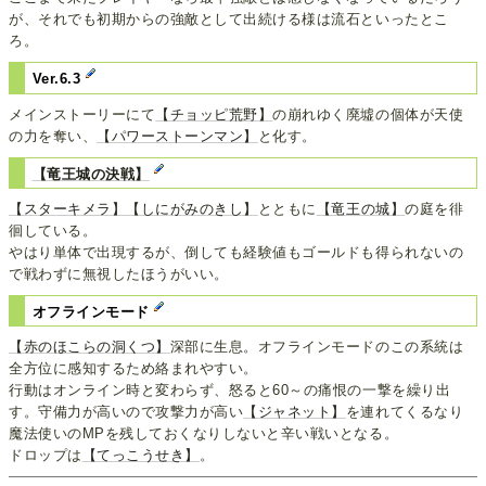
が、それでも初期からの強敵として出続ける様は流石といったとこ
ろ。
Ver.6.3
メインストーリーにて
【チョッピ荒野】
の崩れゆく廃墟の個体が天使
の力を奪い、
【パワーストーンマン】
と化す。
【竜王城の決戦】
【スターキメラ】
【しにがみのきし】
とともに
【竜王の城】
の庭を徘
徊している。
やはり単体で出現するが、倒しても経験値もゴールドも得られないの
で戦わずに無視したほうがいい。
オフラインモード
【赤のほこらの洞くつ】
深部に生息。オフラインモードのこの系統は
全方位に感知するため絡まれやすい。
行動はオンライン時と変わらず、怒ると60～の痛恨の一撃を繰り出
す。守備力が高いので攻撃力が高い
【ジャネット】
を連れてくるなり
魔法使いのMPを残しておくなりしないと辛い戦いとなる。
ドロップは
【てっこうせき】
。