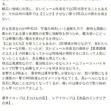
る。
幅広い地域に出現し、古レビュール街道北では2匹出現することもある
が、それ以外の場所では
【リンク】
させない限り2匹以上の群れを組ま
ない。
目を見張るのがHP4113、守備力469という超耐久力で、耐性も図鑑に
書かれてある通り炎属性の攻撃に強耐性を持つため、魔法使いにとっ
ては燃費の悪い魔法を使わざるを得ない。
【におうだち】
を使うこともあるが、1匹構成が殆どなので、見れたら
ラッキーな行動…だったが、古レビュール街道北の個体が
【世界調律
クエスト】
の対象になってからは同地域が周回するに当たって人気に
なったこともあり、見る機会も増えている。
弱点は風属性なので、魔法戦士がいるならストームフォース＋バイキ
ルトで打撃でも結構なダメージを叩き出せるだろう。
攻撃力も396あり、通常時は通常攻撃しか使わないが、怒り状態になる
と痛恨の一撃で400前後ものダメージを与えてくる。高レベルになると
流石に死ぬことは少なくなってくるが、痛いのは確かなので怒り始め
たら早々にロスアタしよう。
通常ドロップは
【つけもの石】
、レアドロップは
【水晶のインテリア
の本】
。