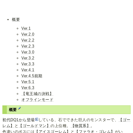
概要
Ver.1
Ver.2.0
Ver.2.2
Ver.2.3
Ver.3.0
Ver.3.2
Ver.3.3
Ver.4.1
Ver.4.5前期
Ver.5.1
Ver.6.3
【竜王城の決戦】
オフラインモード
概要
初代DQ1から登場
している、石でできた巨人のモンスターで、
【ゴー
レム】
と
【ゴールドマン】
の上位種。
【物質系】
。
色違いのボスには
【アイスゴーレム】
と
【ファラオ・ゴレム】
がい