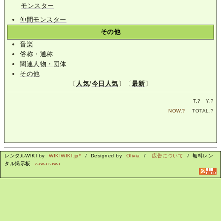
モンスター
仲間モンスター
その他
音楽
俗称・通称
関連人物・団体
その他
〔
人気
/
今日人気
〕〔
最新
〕
T.
?
Y.
?
NOW.
?
TOTAL.
?
レンタルWIKI by
WIKIWIKI.jp*
/ Designed by
Olivia
/
広告について
/ 無料レン
タル掲示板
zawazawa