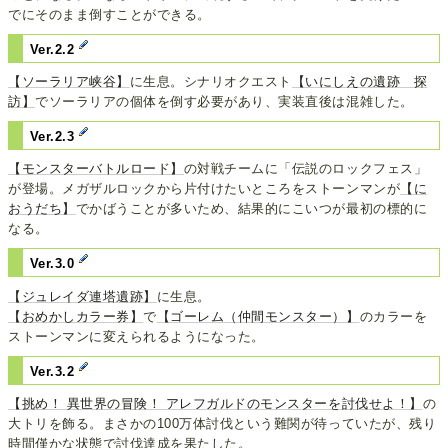
でにそのまま倒すことができる。
Ver.2.2
【ソーラリア峡谷】
に生息。シナリオクエスト
【いにしえの遺跡 探
訪】
でソーラリアの個体を倒す必要があり、実装直後は混雑した。
Ver.2.3
【モンスターバトルロード】
の対戦チームに「伝説のロックフェス」
が登場。メガザルロックから片付けたいところをストーンマンが
【に
おうだち】
でかばうことが多いため、結果的にこいつが最初の標的に
なる。
Ver.3.0
【ジュレイダ連塔遺跡】
に生息。
【おめかしカラー券】
で
【ゴーレム（仲間モンスター）】
のカラーを
ストーンマンに変えられるようになった。
Ver.3.2
【挑め！ 異世界の冒険！ アレフガルドのモンスターを討伐せよ！】
の
大トリを飾る。まさかの100万体討伐という難関が待っていたが、残り
時間僅かな状態で討伐達成を果たした。