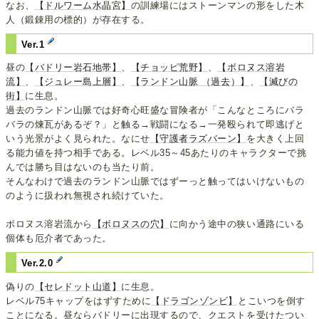
なお、
【ドルワーム水晶宮】
の訓練場にはストーンマンの形をした木
人（鍛錬用の標的）が存在する。
Ver.1
昼の
【バドリー岩石地帯】
、
【チョッピ荒野】
、
【ボロヌス溶岩
流】
、
【ジュレー島上層】
、
【ランドン山脈 （過去）】
、
【滅びの
街】
に生息。
過去のランドン山脈では好奇心旺盛な冒険者が「こんなところにバラ
バラの煉瓦があるぞ？」と触る→戦闘になる→一発殴られて即逃げと
いう光景がよく見られた。なにせ
【守護者ラズバーン】
を大きく上回
る能力値を持つ相手である。レベル35～45あたりのキャラクターで挑
んでは勝ち目はないのも当たり前。
そんなわけで過去のランドン山脈ではずーっと触ってはいけないもの
のように扱われ無視され続けていた。
ボロヌス溶岩流から
【ボロヌスの穴】
に向かう途中の狭い通路にいる
個体も厄介者であった。
Ver.2.0
偽りの
【セレドット山道】
に生息。
レベル75キャップをはずすために
【ドラゴンゾンビ】
とこいつを倒す
ことになる。昼ならバドリーに出現するので、クエストを受けたつい