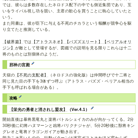
では、彼らは多数存在したネロドス配下の中でも側近集団であり、互
いをライバル視し功を競い、主君の歓心を買うことに執心していたと
いう。
また同書は、彼が臣下に与える不死のチカラという報酬が競争心を駆
り立てたと推測している。
【破界篇】
では
【アトラスネオ】
【バズズエリート】
【ベリアルオリ
ジン】
が敵として登場するが、図鑑での説明を見る限りこれらは十二
将のものとは別個体のようだ。
邪神の宮殿
天獄の
【不死の支配者】
（ネロドスの強化版）は仲間呼びで十二将と
同じ見た目の手下を3体ずつ呼ぶ（アトラス・バズズ・ベリアル相当の
手下も呼ばれる場合がある）。
攻略
【栄光の勇者と消されし盟友】
（Ver.4.1）
開始直後は暴将黒竜丸と楽将バトルシェイカのみが向かってくる。2分
30秒後に幻将ハヌマーンと凶将バリクナジャが、5分20秒後に獣将キン
グレオと竜将ドラゴンガイアが動き出す。
能力こそ高いものの、行動パターンは迷宮ボスとそれほど変わらず、