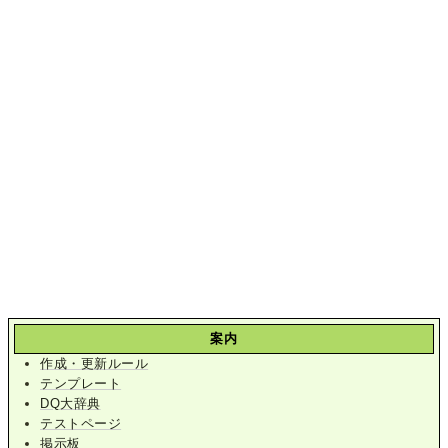
案内
作成・更新ルール
テンプレート
DQ大辞典
テストページ
掲示板