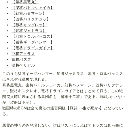
【暴将黒竜丸】
【楽将バトルシェイカ】
【幻将ハヌマーン】
【凶将バリクナジャ】
【獣将キングレオ】
【知将ジャミラス】
【邪将トロルバッコス】
【猛将ギーグハンマー】
【竜将ドラゴンガイア】
巨将アトラス
妖将バズズ
獄将ベリアル
このうち猛将ギーグハンマー、知将ジャミラス、邪将トロルバッコス
はそれぞれ単独で現れる。
暴将黒竜丸、楽将バトルシェイカ、幻将ハヌマーン、凶将バリクナジ
ャ、獣将キングレオ、竜将ドラゴンガイアとはまとめて戦う。この戦
闘突入時に表示される集団名も「魔軍十二将」である。6体しかいない
が（攻略は下記）。
戦闘時のBGMは全て魔法の迷宮同様
【戦闘 -生か死か-】
となってい
る。
悪霊の神々のみ登場しない。討伐リストによればアトラスは真っ先に