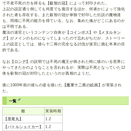
で不老不死の力を得るも
【叡智の冠】
によって封印された。
上記の設定通り倒しても何度でも復活するほか、何者かによって強化
された者も存在する。また叡智の冠が単独で封印した伝説の魔物達
も、同様に不死の能力を得ている。なお、集めた魂がどこにあるのか
は不明である。
魔法の迷宮というコンテンツ自体が
【コインボス】
や
【メタルキン
グ】
がメインのものになってしまったので忘れがちだが、ストーリー
上の設定としては、彼ら十二将の完全なる討伐が迷宮に挑む本来の目
的である。
なお
【ロンデ】
の説明では不死の魔王が倒された時に彼のいる世界に
やってきたかのようなことを言われるが、実際は不死となっていた12
体を叡智の冠が封印したというのが真相のようだ。
後に1000年前の彼らの姿を描いた
【魔軍十二将の絵画】
が実装され
た。
一覧
敵
実装時期
【黒竜丸】
1.2
【バトルシェイカー】
1.2