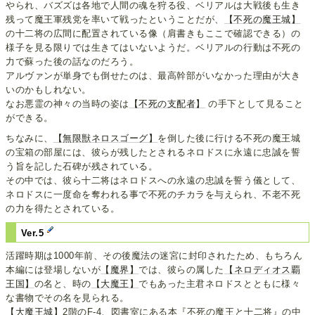
やられ、バズズは各地で人間の魂を狩る役、ベリアルは大戦後も生き
残って魔王軍残党を率いて戦ったということだが、
【不死の魔王城】
の十二将の広間に配置されている像（肩書きもここで確認できる）の
様子を見る限りでは生きてはいないようだ。ベリアルの行動は不死の
力で蘇った後の話なのだろう。
アルヴァンが単身でも倒せたのは、最高幹部がいなかった理由が大き
いのかもしれない。
なお悪霊の神々の当時の姿は
【不死の支配者】
の手下として見ること
ができる。
ちなみに、
【無限獣ネロスゴーグ】
を倒した後に行ける不死の魔王城
の宝箱の部屋には、彼らが残したとされるネロドスに永遠に忠誠を誓
う旨を記した石碑が残されている。
その中では、彼ら十二将はネロドスへの永遠の忠誠を誓う儀として、
ネロドスに一度命を奪われる事で不死のチカラを与えられ、不老不死
の力を得たとされている。
Ver.5
活躍時期は1000年前、その後魔法の迷宮に封印されたため、もちろん
本編には登場しないが
【魔界】
では、彼らの属した
【ネロディオス覇
王国】
の名と、時の
【大魔王】
でもあった主君ネロドスとともに様々
な書物でその名を見られる。
【大魔王城】
2階のF-4、図書室にある本『不死の魔王と十二将』の中