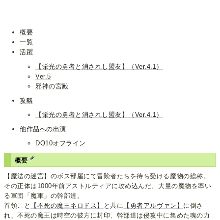
概要
一覧
活躍
【栄光の勇者と消されし盟友】（Ver.4.1）
Ver.5
邪神の宮殿
攻略
【栄光の勇者と消されし盟友】（Ver.4.1）
他作品への出演
DQ10オフライン
概要
【魔法の迷宮】
のボス部屋にて冒険者たちを待ち受ける魔物の総称。
その正体は1000年前アストルティアに攻め込んだ、大量の魔物を率い
る軍団「魔軍」の幹部達。
首領こと
【不死の魔王ネロドス】
と共に
【勇者アルヴァン】
に倒さ
れ、不死の魔王は時空の彼方に封印、幹部達は侵攻中に集めた魂の力