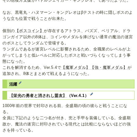
その他後方支援がバトルシェイカー・キングレオ、であったようだ。
なお、黒竜丸・ハヌマーン・キングレオはβテストの時に隠しボスのよ
うな立ち位置で戦うことが出来た。
個別の
【ボスコイン】
が存在するアトラス、バズズ、ベリアル、ドラ
ゴンガイア以外の8体は、コインやメダルを捧げない通常の魔法の迷宮
のボスとしてランダムで登場する。
ランダムであるが迷宮レベルに影響されるため、全職業のレベルが上
がってしまうと低レベルに対応したボスと戦いづらくなってしまう事
態になった。
これを解消するため、Ver.5.4で
【魔軍メダル】
【強・魔軍メダル】
が
追加され、8体とまとめて戦えるようになった。
活躍
【栄光の勇者と消されし盟友】
（Ver.4.1）
1000年前の世界で封印される前、全盛期の頃の彼らと戦うことにな
る。
全員に下記のような二つ名が付き、兜と手甲を装備している。全盛期
故か、魔法の迷宮に封印されている現代とは比較にならないほどの強
さを持っている。