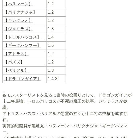
【ハヌマーン】
1.2
【バリクナジャ】
1.2
【キングレオ】
1.2
【ジャミラス】
1.3
【トロルバッコス】
1.4
【ギーグハンマー】
1.5
【アトラス】
1.2
【バズズ】
1.2
【ベリアル】
1.3
【ドラゴンガイア】
1.4.3
各モンスターリストを見るに当時の役回りとして、ドラゴンガイアが
十二将最強、トロルバッコスが不死の魔王の執事、ジャミラスが参
謀。
アトラス・バズズ・ベリアルの悪霊の神々が十二将の中核を成す存
在。
実質的戦闘員が黒竜丸・ハヌマーン・バリクナジャ・ギーグハンマ
ー。