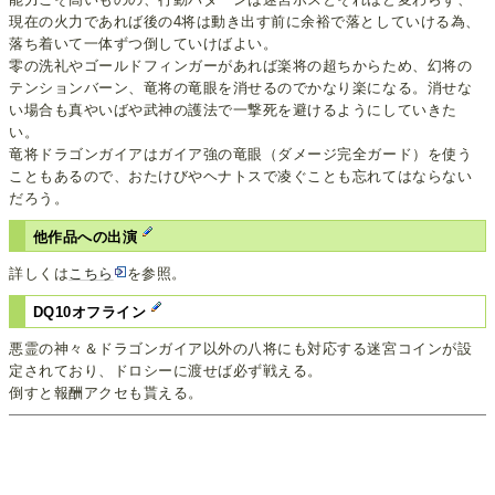
現在の火力であれば後の4将は動き出す前に余裕で落としていける為、
落ち着いて一体ずつ倒していけばよい。
零の洗礼やゴールドフィンガーがあれば楽将の超ちからため、幻将の
テンションバーン、竜将の竜眼を消せるのでかなり楽になる。消せな
い場合も真やいばや武神の護法で一撃死を避けるようにしていきた
い。
竜将ドラゴンガイアはガイア強の竜眼（ダメージ完全ガード）を使う
こともあるので、おたけびやヘナトスで凌ぐことも忘れてはならない
だろう。
他作品への出演
詳しくは
こちら
を参照。
DQ10オフライン
悪霊の神々＆ドラゴンガイア以外の八将にも対応する迷宮コインが設
定されており、ドロシーに渡せば必ず戦える。
倒すと報酬アクセも貰える。