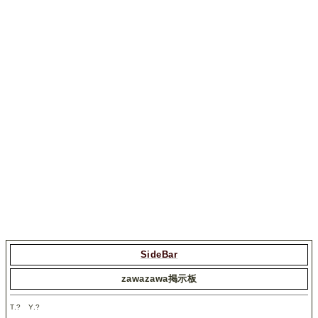
SideBar
zawazawa掲示板
T.
?
Y.
?