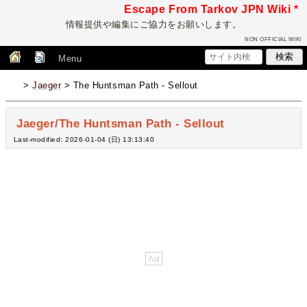
Escape From Tarkov JPN Wiki *
情報提供や編集にご協力をお願いします。
NON OFFICIAL WIKI
Menu
>
Jaeger
> The Huntsman Path - Sellout
Jaeger/The Huntsman Path - Sellout
Last-modified: 2026-01-04 (日) 13:13:40