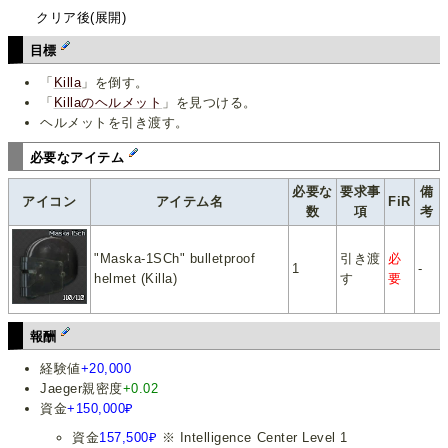
クリア後(展開)
目標
「
Killa
」を倒す。
「
Killaのヘルメット
」を見つける。
ヘルメットを引き渡す。
必要なアイテム
必要な
要求事
備
アイコン
アイテム名
FiR
数
項
考
"Maska-1SCh" bulletproof
引き渡
必
1
-
helmet (Killa)
す
要
報酬
経験値
+20,000
Jaeger親密度
+0.02
資金
+150,000₽
資金
157,500₽
※ Intelligence Center Level 1