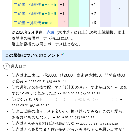
二式艦上偵察機
★+4～5
+1
+1
×
二式艦上偵察機
★+6～9
+1
+2
二式艦上偵察機
★max
+2
+3
※2020年2月現在、
赤城
（未改造）には上記の艦上戦闘機、艦上
攻撃機の装備ボーナス補正は無い。
艦上偵察機のみ同じボーナス値となる。
この艦娘についてのコメント
過去ログ
赤城改二戊は、弾2000、鉄2800、高速建造材30、開発資材80
が必要 --
2019-05-21 (火) 09:01:14
六週年記念任務で配ってた設計図のおかげで改装出来た～ 諦め
ずに4-5やって良かったよ --
2019-05-21 (火) 09:25:28
ぼくカタパルトーーー！！！
がないんじゃーーー！！
--
2019-05-21 (火) 09:52:39
改二以降の凛々しさも良いが、振り返ってみるとこの可愛らし
さも良いものだなぁ。 --
2019-05-22 (水) 06:35:17
赤城さん確か戦後は巡視船だよな --
2019-06-18 (火) 23:54:10
赤城さんを見てると僕が好きだった美咲ちゃんを思い出すな可