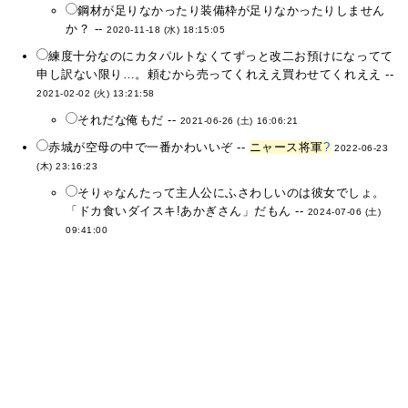
鋼材が足りなかったり装備枠が足りなかったりしません
か？ --
2020-11-18 (水) 18:15:05
練度十分なのにカタパルトなくてずっと改二お預けになってて
申し訳ない限り…。頼むから売ってくれええ買わせてくれええ --
2021-02-02 (火) 13:21:58
それだな俺もだ --
2021-06-26 (土) 16:06:21
赤城が空母の中で一番かわいいぞ --
ニャース将軍
?
2022-06-23
(木) 23:16:23
そりゃなんたって主人公にふさわしいのは彼女でしょ。
「ドカ食いダイスキ!あかぎさん」だもん --
2024-07-06 (土)
09:41:00