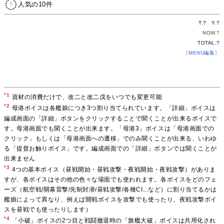
人気の10件
T.
?
Y.
?
NOW.
?
TOTAL.
?
〔
MENU編集
〕
*1
資材の消費だけで、改二と改二戊をいつでも変更可能
*2
母港ボイスは各艦娘につき3つ割り当てられています。「詳細」ボイスは
編成画面の「詳細」ボタンをクリックすることで聞くことが出来るボイスで
す。母港画面でも聞くことが出来ます。「母港3」ボイスは「母港画面での
クリック」もしくは「母港画面への遷移」でのみ聞くことが出来る、いわゆ
る「提督お触りボイス」です。編成画面での「詳細」ボタンでは聞くことが
出来ません
*3
4つの基本ボイス（昼戦開始・昼戦攻撃・夜戦開始・夜戦攻撃）がありま
すが、各ボイスはその他の色々な場面でも使われます。各ボイスをどのフェ
ーズ（航空戦/開幕雷撃/先制対潜/昼戦攻撃/各種CI...など）に割り当てるかは
艦娘によって異なり、例えば開戦ボイスを攻撃でも使ったり、夜戦攻撃ボイ
スを昼戦でも使ったりします）
*4
「小破」ボイスの2つ目と戦闘撤退時の「旗艦大破」ボイスは共用化され