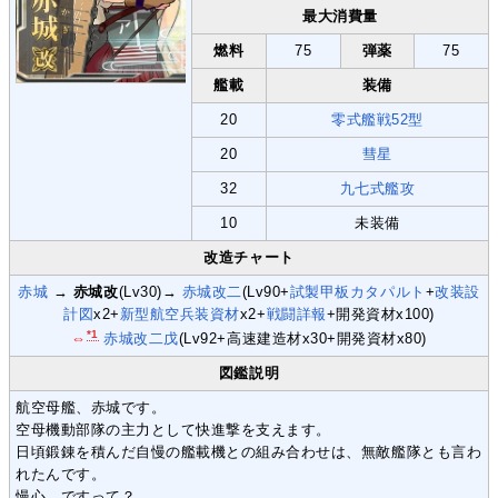
最大消費量
燃料
75
弾薬
75
艦載
装備
20
零式艦戦52型
20
彗星
32
九七式艦攻
10
未装備
改造チャート
赤城
→
赤城改
(Lv30)→
赤城改二
(Lv90+
試製甲板カタパルト
+
改装設
計図
x2+
新型航空兵装資材
x2+
戦闘詳報
+開発資材x100)
*1
⇔
赤城改二戊
(Lv92+高速建造材x30+開発資材x80)
図鑑説明
航空母艦、赤城です。
空母機動部隊の主力として快進撃を支えます。
日頃鍛錬を積んだ自慢の艦載機との組み合わせは、無敵艦隊とも言わ
れたんです。
慢心…ですって？