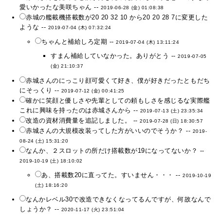
愛いかったな美咲ちゃん --
2019-06-28 (金) 01:08:38
赤城の艦載機搭載数が20 20 32 10 から20 20 28 7に変更した
ような --
2019-07-04 (木) 07:32:24
ちゃんと補給しろ定期 --
2019-07-04 (木) 13:11:24
すまん補給していなかった。ありがとう --
2019-07-05
(金) 21:10:37
赤城さんのにっこり顔可愛くて好き、僕が好きだったともだち
にそっくり --
2019-07-12 (金) 00:41:25
確かに笑顔と優しさや先輩としての頼もしさを感じるな実際艦
これに興味を持ったのは赤城さんから --
2019-07-13 (土) 23:35:34
改造の資材消費量を追記しました。 --
2019-07-28 (日) 18:30:57
赤城さんの大規模改装ってした方がいいのでそうか？ --
2019-
08-24 (土) 15:31:20
なんか、２スロットの所だけ搭載数が19になってないか？ --
2019-10-19 (土) 18:10:02
あ、搭載数20に直ってた。すいません・・・ --
2019-10-19
(土) 18:16:20
なんかレベル30で改造できなくなってるんですが、何故なんで
しょうか？ --
2020-11-17 (火) 23:51:04