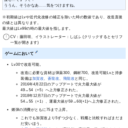
ううん、そうかなあ……気をつけますね。
※初期値はLvや近代化改修の補正を除いた時の数値であり、改造直後
の値とは異なります。
最大値はLv99の時の最大値を指します。
CV：藤田咲、イラストレーター：しばふ (クリックするとセリフ
一覧が開きます)
ゲームにおいて
Lv30で改造可能。
改造に必要な資材は弾薬300、鋼材700。改造可能Lvと持参
装備は
加賀改
、
蒼龍改
、
飛龍改
と同じ。
2016年4月22日のアップデートで火力最大値が
49→54（+5）へ上方修正された。
2018年12月7日のアップデートで火力最大値が
54→55（+1）、運最大値が59→60(+1)へ上方修正された。
燃弾の消費がともに75まで上昇。
これでも加賀改より5ずつ少なく、戦艦と比較すればまだま
だ安いほう。