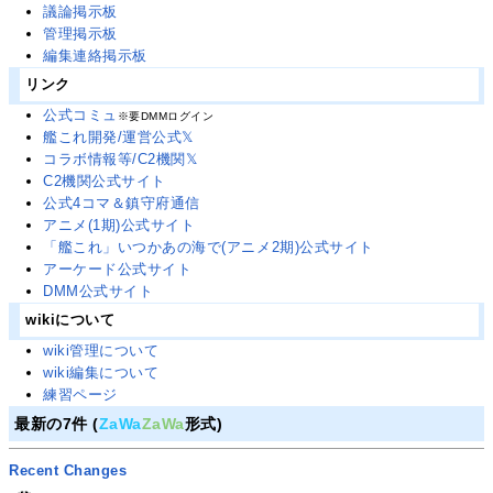
議論掲示板
管理掲示板
編集連絡掲示板
リンク
公式コミュ
※要DMMログイン
艦これ開発/運営公式𝕏
コラボ情報等/C2機関𝕏
C2機関公式サイト
公式4コマ＆鎮守府通信
アニメ(1期)公式サイト
「艦これ」いつかあの海で(アニメ2期)公式サイト
アーケード公式サイト
DMM公式サイト
wikiについて
wiki管理について
wiki編集について
練習ページ
最新の7件 (
ZaWa
ZaWa
形式)
Recent Changes