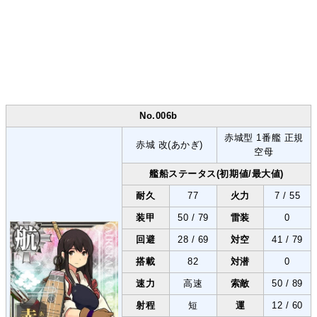
No.006b
赤城型 1番艦 正規
赤城 改(あかぎ)
空母
艦船ステータス(初期値/最大値)
耐久
77
火力
7 / 55
装甲
50 / 79
雷装
0
回避
28 / 69
対空
41 / 79
搭載
82
対潜
0
速力
高速
索敵
50 / 89
射程
短
運
12 / 60