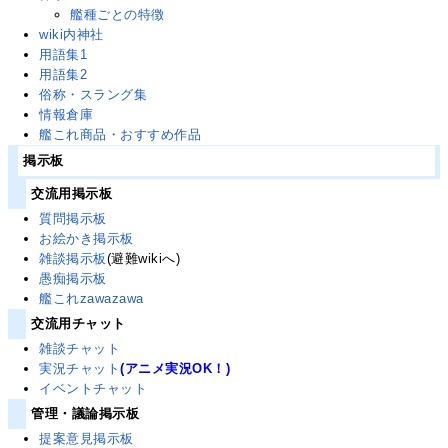
艦種ごとの特徴
wiki内神社
用語集1
用語集2
俗称・スラング集
情報倉庫
艦これ商品・おすすめ作品
掲示板
交流用掲示板
質問掲示板
お絵かき掲示板
雑談掲示板
(避難wikiへ)
愚痴掲示板
艦これzawazawa
交流用チャット
雑談チャット
実況チャット
(アニメ実況OK！)
イベントチャット
管理・議論掲示板
提案意見掲示板