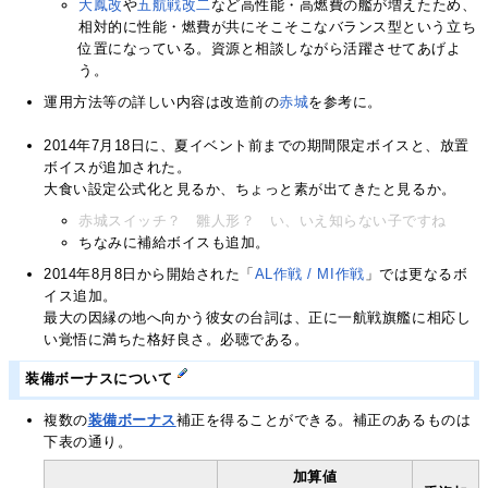
大鳳改
や
五航戦
改二
など高性能・高燃費の艦が増えたため、
相対的に性能・燃費が共にそこそこなバランス型という立ち
位置になっている。資源と相談しながら活躍させてあげよ
う。
運用方法等の詳しい内容は改造前の
赤城
を参考に。
2014年7月18日に、夏イベント前までの期間限定ボイスと、放置
ボイスが追加された。
大食い設定公式化と見るか、ちょっと素が出てきたと見るか。
赤城スイッチ？ 雛人形？ い、いえ知らない子ですね
ちなみに補給ボイスも追加。
2014年8月8日から開始された「
AL作戦 / MI作戦
」では更なるボ
イス追加。
最大の因縁の地へ向かう彼女の台詞は、正に一航戦旗艦に相応し
い覚悟に満ちた格好良さ。必聴である。
装備ボーナスについて
複数の
装備ボーナス
補正を得ることができる。補正のあるものは
下表の通り。
加算値