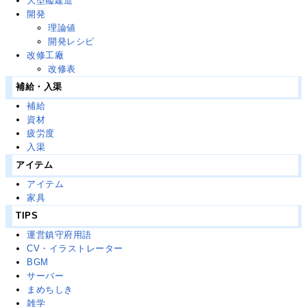
大型艦建造
開発
理論値
開発レシピ
改修工廠
改修表
補給・入渠
補給
資材
疲労度
入渠
アイテム
アイテム
家具
TIPS
運営鎮守府用語
CV・イラストレーター
BGM
サーバー
まめちしき
雑学