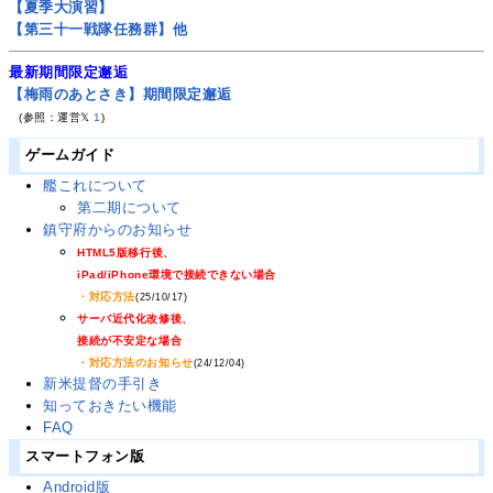
【夏季大演習】
【第三十一戦隊任務群】他
最新期間限定邂逅
【梅雨のあとさき】期間限定邂逅
(参照：運営𝕏
1
)
ゲームガイド
艦これについて
第二期について
鎮守府からのお知らせ
HTML5版移行後、
iPad/iPhone環境で接続できない場合
・対応方法
(25/10/17)
サーバ近代化改修後、
接続が不安定な場合
・対応方法のお知らせ
(24/12/04)
新米提督の手引き
知っておきたい機能
FAQ
スマートフォン版
Android版