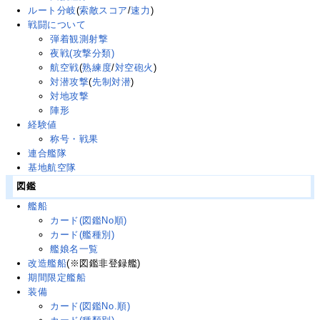
ルート分岐
(
索敵スコア
/
速力
)
戦闘について
弾着観測射撃
夜戦(攻撃分類)
航空戦
(
熟練度
/
対空砲火
)
対潜攻撃
(
先制対潜
)
対地攻撃
陣形
経験値
称号・戦果
連合艦隊
基地航空隊
図鑑
艦船
カード(図鑑No順)
カード(艦種別)
艦娘名一覧
改造艦船
(※図鑑非登録艦)
期間限定艦船
装備
カード(図鑑No.順)