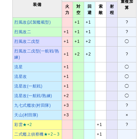
重複加
装備
火
対
回
索
射
算
力
空
避
敵
程
烈風改(試製艦載型)
+1
+1
?
烈風改二
+1
+1
+1
?
烈風改二戊型
+1
+1
+2
◯
烈風改二戊型(一航戦/熟
+1
+2
+2
?
練)
流星
+1
◯
流星改
+1
◯
流星改(一航戦)
+1
◯
流星改(一航戦/熟練)
+2
◯
九七式艦攻(村田隊)
+3
?
天山(村田隊)
+3
×
彩雲
★+2
+1
?
二式艦上偵察機
★+2～3
+1