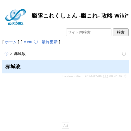
艦隊これくしょん -艦これ- 攻略 Wiki*
[
ホーム
] [
Menu
|
最終更新
]
> 赤城改
赤城改
Last-modified: 2024-07-06 (土) 09:41:02