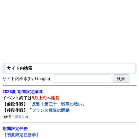
サイト内検索
サイト内検索(by Google):
2026夏 期間限定海域
イベント終了は
9月上旬
へ
延長
【前段作戦】「
反撃！第三十一戦隊の戦い
」
【後段作戦】「
フランス艦隊の躍動
」
(参照：
運営𝕏
2
)
期間限定任務
【初夏限定任務群】