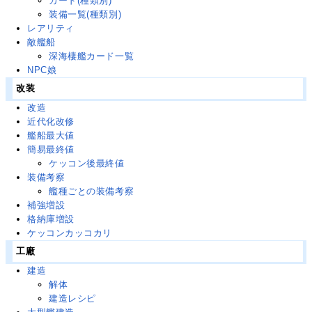
カード(種類別)
装備一覧(種類別)
レアリティ
敵艦船
深海棲艦カード一覧
NPC娘
改装
改造
近代化改修
艦船最大値
簡易最終値
ケッコン後最終値
装備考察
艦種ごとの装備考察
補強増設
格納庫増設
ケッコンカッコカリ
工廠
建造
解体
建造レシピ