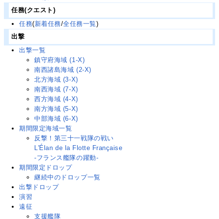
任務(クエスト)
任務
(
新着任務
/
全任務一覧
)
出撃
出撃一覧
鎮守府海域 (1-X)
南西諸島海域 (2-X)
北方海域 (3-X)
南西海域 (7-X)
西方海域 (4-X)
南方海域 (5-X)
中部海域 (6-X)
期間限定海域一覧
反撃！第三十一戦隊の戦い
L'Élan de la Flotte Française
-フランス艦隊の躍動-
期間限定ドロップ
継続中のドロップ一覧
出撃ドロップ
演習
遠征
支援艦隊