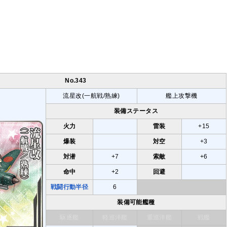
No.343
流星改(一航戦/熟練)
艦上攻撃機
装備ステータス
火力
雷装
+15
爆装
対空
+3
対潜
+7
索敵
+6
命中
+2
回避
戦闘行動半径
6
装備可能艦種
駆逐艦
軽巡洋艦
重巡洋艦
戦艦