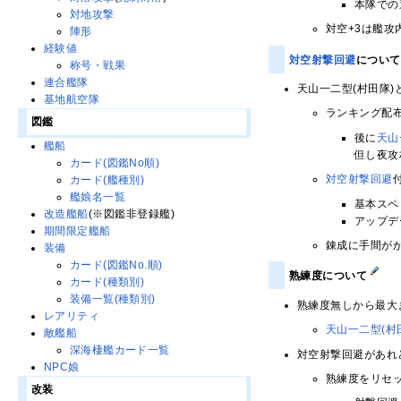
本隊での
対地攻撃
対空+3は艦攻
陣形
経験値
対空射撃回避
につい
称号・戦果
連合艦隊
天山一二型(村田隊)
基地航空隊
ランキング配
図鑑
後に
天山
艦船
但し夜攻
カード(図鑑No順)
対空射撃回避
カード(艦種別)
艦娘名一覧
基本スペ
改造艦船
(※図鑑非登録艦)
アップデ
期間限定艦船
錬成に手間が
装備
カード(図鑑No.順)
熟練度について
カード(種類別)
装備一覧(種類別)
熟練度無しから最大
レアリティ
天山一二型(村
敵艦船
深海棲艦カード一覧
対空射撃回避があれ
NPC娘
熟練度をリセ
改装