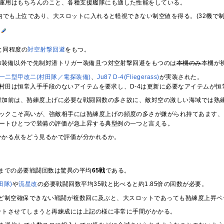
運用はもちろんのこと、各種支援艦隊にも適した性能をしている。
内でも上位であり、大スロットに入れると軽視できない制空値を得る。(32機で制空
て
と同程度の
対空射撃回避
をもつ。
布装備以外で先制対潜トリガー装備且つ対空射撃回避をもつのは
本機のみ
本機が
一二型甲改二(村田隊／電探装備)
、
Ju87 D-4(Fliegerass)
が実装された。
村田は恒常入手手段のないアイテムを要求し、D-4は更新に必要なアイテムが恒
付加前は、熟練度上げに必要な戦闘回数の多さ故に、敵対空の激しい海域では熟
ックこそ高いが、強敵相手には熟練度上げの頻度の多さが嫌がられ持てあます、
ートひとつで装備の評価が急上昇する典型例の一つと言える。
かかる点をどう見るかで評価が分かれるか。
までの必要戦闘回数は驚異の平均
65戦
である。
田隊)
や
流星改
の必要戦闘回数平均35戦と比べると約1.85倍の回数が必要。
ど制空確保できない戦闘が複数回に及ぶと、大スロットであっても熟練度上昇ペ
ットさせてしまうと再練成には上記の様に非常に手間がかかる。