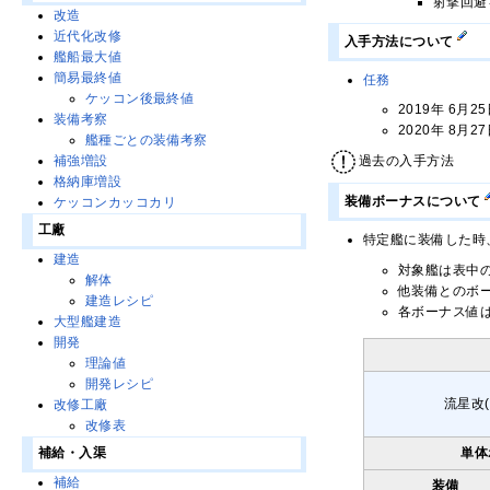
射撃回避
改造
近代化改修
入手方法について
艦船最大値
簡易最終値
任務
ケッコン後最終値
2019年 6月2
装備考察
2020年 8月2
艦種ごとの装備考察
過去の入手方法
補強増設
格納庫増設
装備ボーナスについて
ケッコンカッコカリ
工廠
特定艦に装備した時
建造
対象艦は表中
解体
他装備とのボ
建造レシピ
各ボーナス値
大型艦建造
開発
理論値
開発レシピ
流星改(
改修工廠
改修表
補給・入渠
単体
補給
装備