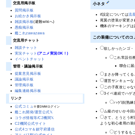
交流用掲示板
小ネタ
質問掲示板
if設定については
流星
お絵かき掲示板
尾翼の塗装が変更さ
雑談掲示板
(避難wikiへ)
機体のマーキングは
愚痴掲示板
艦これzawazawa
この装備についてのコ
交流用チャット
雑談チャット
欲しかったンゴ・・
実況チャット
(アニメ実況OK！)
これ常設任務
イベントチャット
聯合に届
管理・議論掲示板
提案意見掲示板
まさか降ってくる
議論掲示板
運営サンキューな 
管理掲示板
この子夜攻じゃな
編集連絡掲示板
3イベ連続でハゲ
リンク
ハゲ頭(熟練
公式コミュ
※要DMMログイン
ム級のせいか今回
艦これ開発/運営公式𝕏
さて、とうとう村
コラボ情報等/C2機関𝕏
ような初心者用の装備
C2機関公式サイト
公式4コマ＆鎮守府通信
どうするも