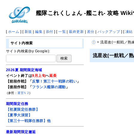
艦隊これくしょん -艦これ- 攻略 Wiki
[
ホーム
] [
新規
|
編集
|
添付
] [
一覧
|
最終更新
|
差分
|
バックアップ
] [
凍結
> 流星改(一航戦／熟練
サイト内検索
サイト内検索(by Google):
流星改(一航戦／熟
2026夏 期間限定海域
イベント終了は
9月上旬
へ
延長
【前段作戦】「
反撃！第三十一戦隊の戦い
」
【後段作戦】「
フランス艦隊の躍動
」
(参照：
運営𝕏
2
)
期間限定任務
【初夏限定任務群】
【夏季大演習】
【第三十一戦隊任務群】他
最新期間限定邂逅