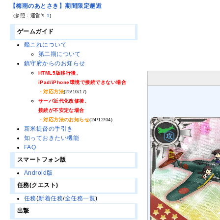
【梅雨のあとさき】期間限定邂逅
(参照：運営𝕏
1
)
ゲームガイド
艦これについて
第二期について
鎮守府からのお知らせ
HTML5版移行後、
iPad/iPhone環境で接続できない場合
・対応方法
(25/10/17)
サーバ近代化改修後、
接続が不安定な場合
・対応方法のお知らせ
(24/12/04)
新米提督の手引き
知っておきたい機能
FAQ
スマートフォン版
Android版
任務(クエスト)
任務
(
新着任務
/
全任務一覧
)
出撃