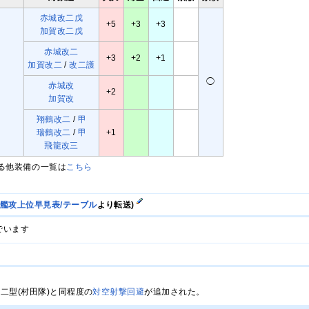
赤城改二戊
+5
+3
+3
加賀改二戊
赤城改二
+3
+2
+1
加賀改二
/
改二護
◯
赤城改
+2
加賀改
翔鶴改二
/
甲
瑞鶴改二
/
甲
+1
飛龍改三
る他装備の一覧は
こちら
/艦攻上位早見表/テーブル
より転送)
でいます
。
山一二型(村田隊)と同程度の
対空射撃回避
が追加された。