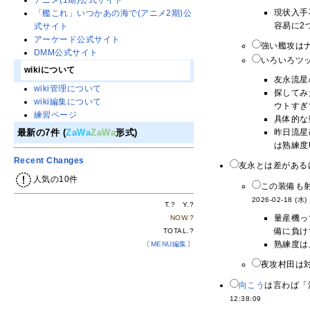
アニメ(1期)公式サイト
現状入手
「艦これ」いつかあの海で(アニメ2期)公
容易に2
式サイト
アーケード公式サイト
強い艦攻は
DMM公式サイト
いろいろツ
wikiについて
友永流星
wiki管理について
探してみ
wiki編集について
ウトすぎ
練習ページ
具体的な
昨日流星
最新の7件 (
ZaWa
ZaWa
形式)
は熟練度
Recent Changes
友永とは差がある
人気の10件
この装備も
2026-02-18 (水)
T.
?
Y.
?
量産機っ
NOW.
?
備に負け
TOTAL.
?
熟練度は
〔
MENU編集
〕
夜攻村田は
向こう
は言わば「
12:38:09