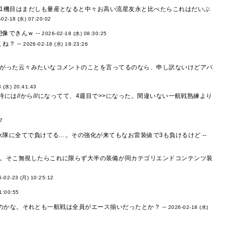
1機目はまだしも量産となると中々お高い流星友永と比べたらこれはだいぶ
-02-18 (水) 07:20:02
できんｗ --
2026-02-18 (水) 08:30:25
？ --
2026-02-18 (水) 18:23:26
がった云々みたいなコメントのことを言ってるのなら、申し訳ないけどアバ
 (水) 20:41:43
には//から///になってて、4週目で>>になった。間違いない一航戦熟練より
37
隊に全てで負けてる…。その強化が来てもなお雷装値で3も負けるけど --
。そこ無視したらこれに限らず大半の装備が同カテゴリエンドコンテンツ装
6-02-23 (月) 10:25:12
1:00:55
のかな。それとも一航戦は全員がエース揃いだったとか？ --
2026-02-18 (水)