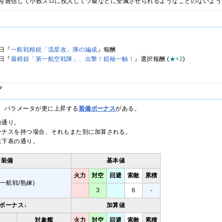
を過信して小数スロに投入してツ級などに全滅させられるようなことのないよう
5日『
一航戦精鋭「流星改」隊の編成
』報酬
7日『
最精鋭「第一航空戦隊」、出撃！鎧袖一触！
』選択報酬 (
★+2
)
、パラメータが更に上昇する
装備ボーナス
がある。
の通り。
ーナスを持つ場合、それもまた別に加算される。
は下表の通り。
装備
基本値
火力
対空
回避
索敵
累積
一航戦/熟練)
3
6
-
ボーナス↓
加算値
対象艦
火力
対空
回避
索敵
累積