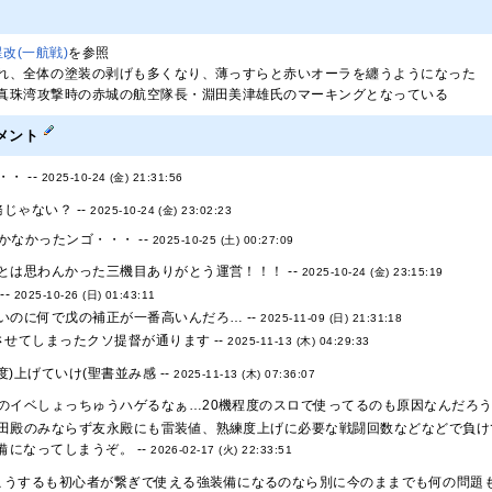
改(一航戦)
を参照
れ、全体の塗装の剥げも多くなり、薄っすらと赤いオーラを纏うようになった
真珠湾攻撃時の赤城の航空隊長・淵田美津雄氏のマーキングとなっている
メント
・ --
2025-10-24 (金) 21:31:56
じゃない？ --
2025-10-24 (金) 23:02:23
かなかったンゴ・・・ --
2025-10-25 (土) 00:27:09
とは思わんかった三機目ありがとう運営！！！ --
2025-10-24 (金) 23:15:19
--
2025-10-26 (日) 01:43:11
いのに何で戊の補正が一番高いんだろ… --
2025-11-09 (日) 21:31:18
させてしまったクソ提督が通ります --
2025-11-13 (木) 04:29:33
度)上げていけ(聖書並み感 --
2025-11-13 (木) 07:36:07
のイベしょっちゅうハゲるなぁ…20機程度のスロで使ってるのも原因なんだろうけ
田殿のみならず友永殿にも雷装値、熟練度上げに必要な戦闘回数などなどで負け
になってしまうぞ。 --
2026-02-17 (火) 22:33:51
こうするも初心者が繋ぎで使える強装備になるのなら別に今のままでも何の問題もな