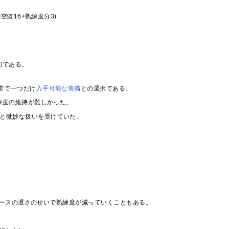
値16+熟練度分3)
初である。
常で一つだけ
入手可能な装備
との選択である。
練度の維持が難しかった。
と微妙な扱いを受けていた。
ースの遅さのせいで熟練度が減っていくこともある。