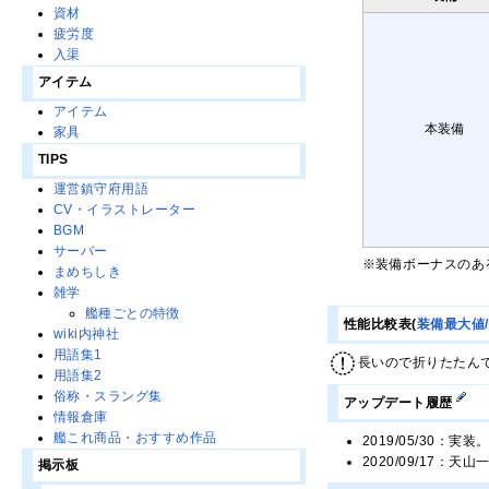
資材
疲労度
入渠
アイテム
アイテム
本装備
家具
TIPS
運営鎮守府用語
CV・イラストレーター
BGM
サーバー
※装備ボーナスのあ
まめちしき
雑学
艦種ごとの特徴
性能比較表(
装備最大値
wiki内神社
用語集1
長いので折りたたん
用語集2
俗称・スラング集
アップデート履歴
情報倉庫
艦これ商品・おすすめ作品
2019/05/30：実装
2020/09/17：天
掲示板