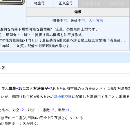
軽空母
正規空母
水上機母艦
航空戦艦
備考
開発不可、改修不可、
入手方法
先進的な急降下爆撃可能な雷撃機"「流星」の性能向上型です。
く、爆弾倉・主脚・主翼折り畳み機構も油圧操作式、
13mm後方旋回銃x1門という最新装備&重武装を誇る艦上統合攻撃機「流星改」。
「赤城」「加賀」配備の最新鋭if艦攻隊です。
位版。
と並ぶ
雷装
+15
に加え
対潜値が
+7
あるため航空戦の火力を落とさずに先制対潜攻
ないが、戦闘行動半径が6あるため
基地航空隊
に配備し対潜運用することも出来る
と比べ、対空
+2
、対潜
+1
、索敵
+2
、半径
+1
。
は天山一二型(村田隊)の完全上位互換となっている。
高い単体ボーナスが付く。