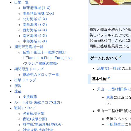
出撃一覧
鎮守府海域 (1-X)
南西諸島海域 (2-X)
北方海域 (3-X)
南西海域 (7-X)
艦攻と艦爆を統合した"
西方海域 (4-X)
美しいフォルムだけでな
南方海域 (5-X)
20mm砲x2門、さらに
中部海域 (6-X)
同機と熟練搭乗員による
期間限定海域一覧
反撃！第三十一戦隊の戦い
ゲームにおいて
L'Élan de la Flotte Française
-フランス艦隊の躍動-
流星改(一航戦)
の上
期間限定ドロップ
継続中のドロップ一覧
基本性能
出撃ドロップ
演習
天山一二型(村田隊)
遠征
支援艦隊
東海
には及ば
ルート分岐
(
索敵スコア
/
速力
)
ジ。
戦闘について
天山一二型(村田隊)
弾着観測射撃
数値スペック上
夜戦(攻撃分類)
一
航
戦
改
二
に
航空戦
(
熟練度
/
対空砲火
)
対潜攻撃
(
先制対潜
)