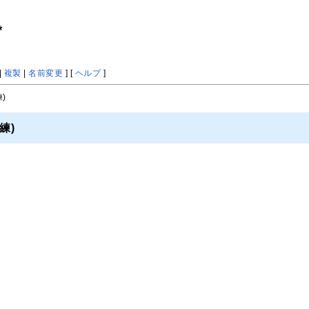
*
|
複製
|
名前変更
] [
ヘルプ
]
)
練)