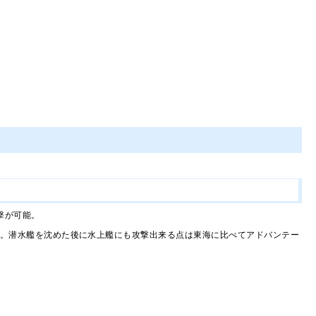
撃が可能。
。潜水艦を沈めた後に水上艦にも攻撃出来る点は東海に比べてアドバンテー