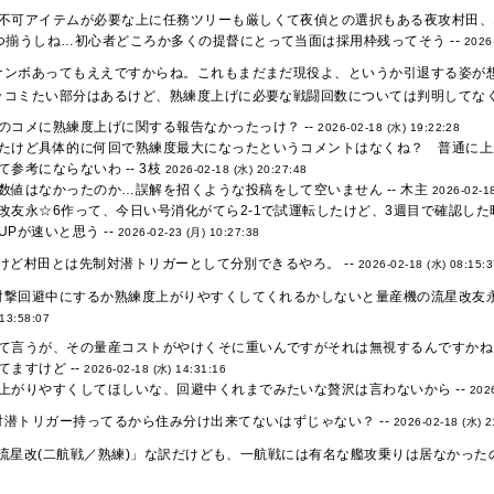
不可アイテムが必要な上に任務ツリーも厳しくて夜偵との選択もある夜攻村田、
つ揃うしね…初心者どころか多くの提督にとって当面は採用枠残ってそう --
2026
ナンボあってもええですからね。これもまだまだ現役よ、というか引退する姿が想像
ッコミたい部分はあるけど、熟練度上げに必要な戦闘回数については判明してなくね
のコメに熟練度上げに関する報告なかったっけ？ --
2026-02-18 (水) 19:22:28
たけど具体的に何回で熟練度最大になったというコメントはなくね？ 普通に上
て参考にならないわ -- 3枝
2026-02-18 (水) 20:27:48
数値はなかったのか…誤解を招くような投稿をして空いません -- 木主
2026-02-18
改友永☆6作って、今日い号消化がてら2-1で試運転したけど、3週目で確認した時
UPが速いと思う --
2026-02-23 (月) 10:27:38
けど村田とは先制対潜トリガーとして分別できるやろ。 --
2026-02-18 (水) 08:15:
射撃回避中にするか熟練度上がりやすくしてくれるかしないと量産機の流星改友永
 13:58:07
て言うが、その量産コストがやけくそに重いんですがそれは無視するんですかね
てますけど --
2026-02-18 (水) 14:31:16
上がりやすくしてほしいな、回避中くれまでみたいな贅沢は言わないから --
202
対潜トリガー持ってるから住み分け出来てないはずじゃない？ --
2026-02-18 (水) 2
流星改(二航戦／熟練)」な訳だけども、一航戦には有名な艦攻乗りは居なかった