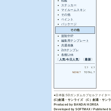
戦艦
ステッカー
マイルームスキン
その他
ペイント
パッケージ
その他
規制中IP
編集用テンプレート
共通画像
2chテンプレ
各種Link
〔
人気
/
今日人気
〕〔
最新
〕
T.
?
Y.
?
NOW.
?
TOTAL.
?
●日本版:SDガンダムカプセルファイタ
(C)創通・サンライズ （C）創通・サン
Produced by BANDAI KOREA
Developed by SOFTMAX / Published by