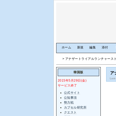
[
ホーム
|
新規
|
編集
|
添付
]
> アナザートライアルランチャースト
韓国版
ア
Last
2015年5月29日(金)
サービス終了
公式サイト
公知事項
勢力戦
カプセル研究所
クエスト