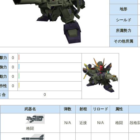
地形
シールド
所属勢力
その他所属
撃力
0
御力
0
動力
0
作性
0
 合
0
武器名
弾数
射程
リロード
属性
N/A
近接
N/A
格闘
段格
格闘