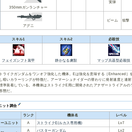
実弾
350mmガンランチャー
ビーム
狙撃
アグニ
スキル1
スキル2
必殺技
フェイズシフト装甲
静かなる虜獣
マップ兵器型必殺技
トライクガンダムをワンオフ強化した機体。Eは強化を意味する［Enhanced］
し暗いカラーリングが特徴だ。アーマーシュナイダーの替わりに発射速度と連射
標準装着している。本機体はストライクE用に開発されたアナザートライアルの
形態だ。
ニット調合
ランク
機体名
レベル
キーユニット
A
ストライクE(ルカス専用機)
Lv7
A
バスターガンダム
Lv2