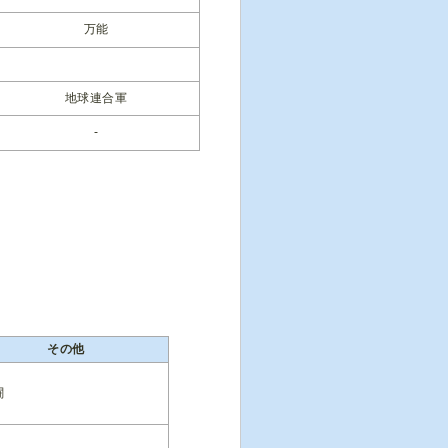
万能
地球連合軍
-
その他
闘