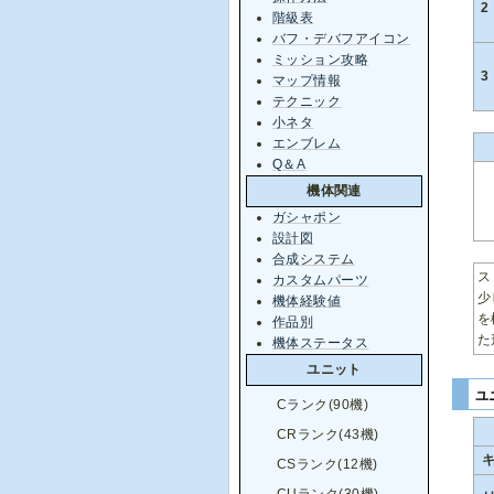
2
階級表
バフ・デバフアイコン
ミッション攻略
3
マップ情報
テクニック
小ネタ
エンブレム
Q＆A
機体関連
ガシャポン
設計図
合成システム
ス
カスタムパーツ
少
機体経験値
を
作品別
た
機体ステータス
ユニット
ユ
Cランク(90機)
CRランク(43機)
CSランク(12機)