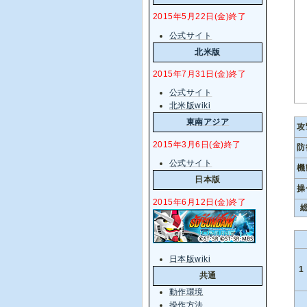
2015年5月22日(金)終了
公式サイト
北米版
2015年7月31日(金)終了
公式サイト
北米版wiki
東南アジア
攻
2015年3月6日(金)終了
防
公式サイト
機
日本版
操
2015年6月12日(金)終了
総
日本版wiki
1
共通
動作環境
操作方法