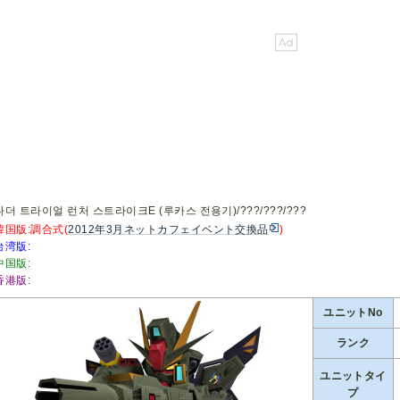
더 트라이얼 런처 스트라이크E (루카스 전용기)/???/???/???
韓国版:調合式(
2012年3月ネットカフェイベント交換品
)
台湾版:
中国版:
香港版:
ユニットNo
ランク
ユニットタイ
プ