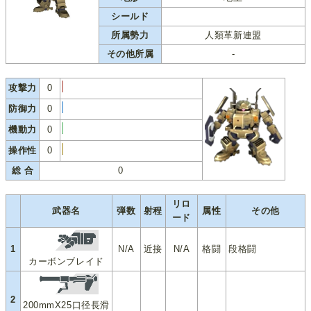
シールド
所属勢力
人類革新連盟
その他所属
-
攻撃力
0
防御力
0
機動力
0
操作性
0
総 合
0
リロ
武器名
弾数
射程
属性
その他
ード
1
N/A
近接
N/A
格闘
段格闘
カーボンブレイド
2
200mmX25口径長滑