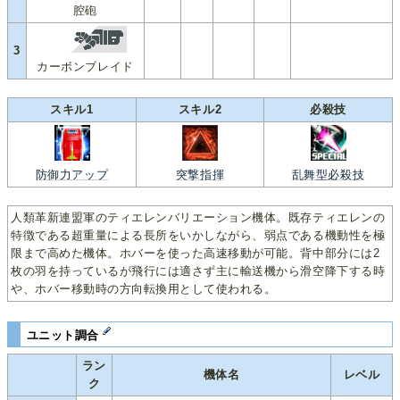
腔砲
3
カーボンブレイド
スキル1
スキル2
必殺技
防御力アップ
突撃指揮
乱舞型必殺技
人類革新連盟軍のティエレンバリエーション機体。既存ティエレンの
特徴である超重量による長所をいかしながら、弱点である機動性を極
限まで高めた機体。ホバーを使った高速移動が可能。背中部分には2
枚の羽を持っているが飛行には適さず主に輸送機から滑空降下する時
や、ホバー移動時の方向転換用として使われる。
ユニット調合
ラン
機体名
レベル
ク