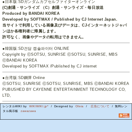
●日本版:SDガンダムカプセルファイターオンライン
(C)創通・サンライズ （C）創通・サンライズ・毎日放送
Produced by BANDAI KOREA
Developed by SOFTMAX / Published by CJ Internet Japan.
当サイトで利用している画像及びデータは、CJインターネットジャパ
ンほか各権利者に帰属します。
許可なく、画像やデータの転用はできません。
●韓国版:SD건담 캡슐파이터 ONLINE
Copyright by ⓒSOTSU, SUNRISE ⓒSOTSU, SUNRISE, MBS
ⓒBANDAI KOREA
Developed by SOFTMAX /Published by CJ internet
●台湾版:SD鋼彈 Online
ⓒSOTSU, SUNRISE ⓒSOTSU, SUNRISE, MBS ⓒBANDAI KOREA
PUBUSHED BY CAYENNE ENTERTAINMENT TECHNOLOGY CO,
LTD,
レンタルWIKI by
WIKIWIKI.jp*
/ Designed by
Olivia
/
広告について
/ 無料レン
タル掲示板
zawazawa