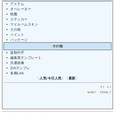
アイテム
オペレーター
戦艦
ステッカー
マイルームスキン
その他
ペイント
パッケージ
その他
規制中IP
編集用テンプレート
共通画像
2chテンプレ
各種Link
〔
人気
/
今日人気
〕〔
最新
〕
T.
?
Y.
?
NOW.
?
TOTAL.
?