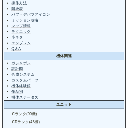
操作方法
階級表
バフ・デバフアイコン
ミッション攻略
マップ情報
テクニック
小ネタ
エンブレム
Q＆A
機体関連
ガシャポン
設計図
合成システム
カスタムパーツ
機体経験値
作品別
機体ステータス
ユニット
Cランク(90機)
CRランク(43機)