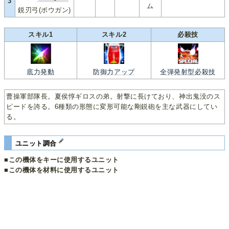
3
ム
鋭刃弓(ボウガン)
スキル1
スキル2
必殺技
底力発動
防御力アップ
全弾発射型必殺技
曹操軍部隊長。夏侯惇ギロスの弟。射撃に長けており、神出鬼没のス
ピードを誇る。6種類の形態に変形可能な剛鋭砲を主な武器にしてい
る。
ユニット調合
■この機体をキーに使用するユニット
■この機体を材料に使用するユニット