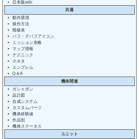
日本版wiki
共通
動作環境
操作方法
階級表
バフ・デバフアイコン
ミッション攻略
マップ情報
テクニック
小ネタ
エンブレム
Q＆A
機体関連
ガシャポン
設計図
合成システム
カスタムパーツ
機体経験値
作品別
機体ステータス
ユニット