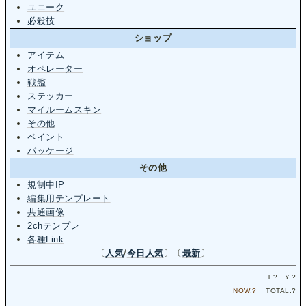
ユニーク
必殺技
ショップ
アイテム
オペレーター
戦艦
ステッカー
マイルームスキン
その他
ペイント
パッケージ
その他
規制中IP
編集用テンプレート
共通画像
2chテンプレ
各種Link
〔
人気
/
今日人気
〕〔
最新
〕
T.
?
Y.
?
NOW.
?
TOTAL.
?