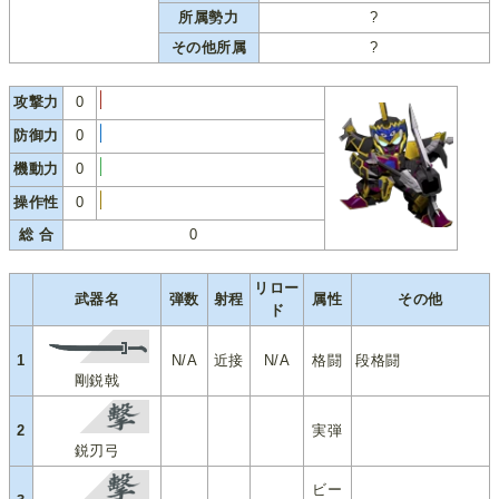
所属勢力
?
その他所属
?
攻撃力
0
防御力
0
機動力
0
操作性
0
総 合
0
リロー
武器名
弾数
射程
属性
その他
ド
1
N/A
近接
N/A
格闘
段格闘
剛鋭戟
2
実弾
鋭刃弓
ビー