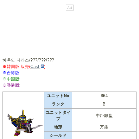
하후연 다라스/???/???/???
※韓国版:販売(
Cash
)
※台湾版:
※中国版:
※香港版:
ユニットNo
864
ランク
B
ユニットタイ
中距離型
プ
地形
万能
シールド