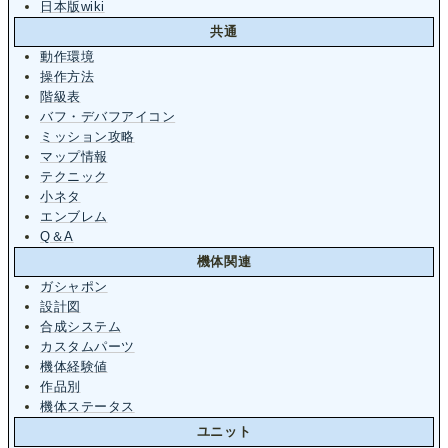
日本版wiki
共通
動作環境
操作方法
階級表
バフ・デバフアイコン
ミッション攻略
マップ情報
テクニック
小ネタ
エンブレム
Q＆A
機体関連
ガシャポン
設計図
合成システム
カスタムパーツ
機体経験値
作品別
機体ステータス
ユニット