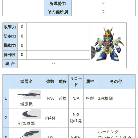
所属勢力
?
その他所属
?
攻撃力
0
防御力
0
機動力
0
操作性
0
総 合
0
リロー
武器名
弾数
射程
属性
その他
ド
1
N/A
近接
N/A
格闘
3段格闘
爆凰機
約3
2
約4発
秒/1発
剣気攻撃
ホーミング
3
1発
約5秒
背中から左右斜め