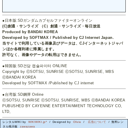
●日本版:SDガンダムカプセルファイターオンライン
(C)創通・サンライズ （C）創通・サンライズ・毎日放送
Produced by BANDAI KOREA
Developed by SOFTMAX / Published by CJ Internet Japan.
当サイトで利用している画像及びデータは、CJインターネットジャパ
ンほか各権利者に帰属します。
許可なく、画像やデータの転用はできません。
●韓国版:SD건담 캡슐파이터 ONLINE
Copyright by ⓒSOTSU, SUNRISE ⓒSOTSU, SUNRISE, MBS
ⓒBANDAI KOREA
Developed by SOFTMAX /Published by CJ internet
●台湾版:SD鋼彈 Online
ⓒSOTSU, SUNRISE ⓒSOTSU, SUNRISE, MBS ⓒBANDAI KOREA
PUBUSHED BY CAYENNE ENTERTAINMENT TECHNOLOGY CO,
LTD,
レンタルWIKI by
WIKIWIKI.jp*
/ Designed by
Olivia
/
広告について
/ 無料レン
タル掲示板
zawazawa