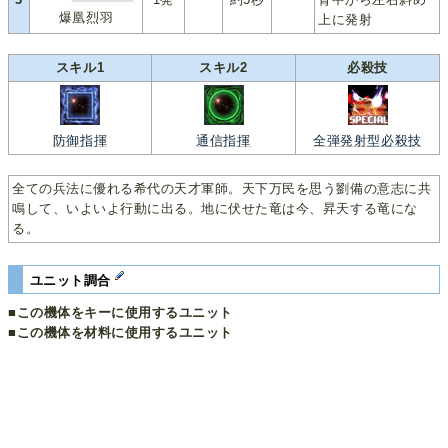
爆凰烈羽
上に発射
スキル1
スキル2
必殺技
防御指揮
通信指揮
全弾発射型必殺技
全ての兵法に優れる希代の天才軍師。天下万民を思う劉備の意志に共
鳴して、いよいよ行動に出る。地に伏せた竜は今、昇天する竜にな
る。
ユニット調合
■この機体をキーに使用するユニット
■この機体を材料に使用するユニット