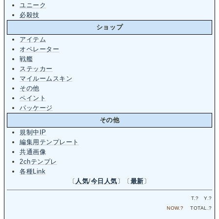
ユニーク
必殺技
ショップ
アイテム
オペレーター
戦艦
ステッカー
マイルームスキン
その他
ペイント
パッケージ
その他
規制中IP
編集用テンプレート
共通画像
2chテンプレ
各種Link
〔
人気
/
今日人気
〕〔
最新
〕
T.
?
Y.
?
NOW.
?
TOTAL.
?