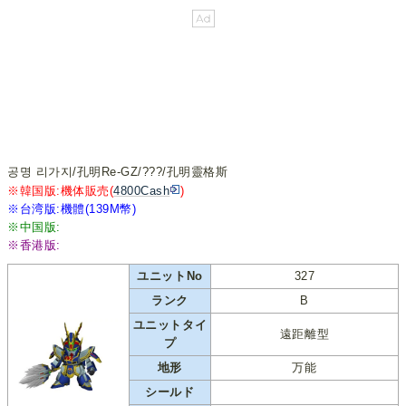
공명 리가지/孔明Re-GZ/???/孔明靈格斯
※韓国版:機体販売(
4800Cash
)
※台湾版:機體(139M幣)
※中国版:
※香港版:
ユニットNo
327
ランク
B
ユニットタイ
遠距離型
プ
地形
万能
シールド