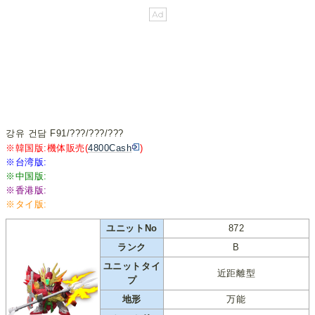
강유 건담 F91/???/???/???
※韓国版:機体販売(
4800Cash
)
※台湾版:
※中国版:
※香港版:
※タイ版:
ユニットNo
872
ランク
B
ユニットタイ
近距離型
プ
地形
万能