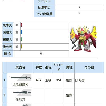
シールド
所属勢力
?
その他所属
?
攻撃力
0
防御力
0
機動力
0
操作性
0
総 合
0
リロー
武器名
弾数
射程
属性
その他
ド
1
N/A
近接
N/A
格闘
段格闘
焔琉麒麟戟
2
格闘
焔琉刀