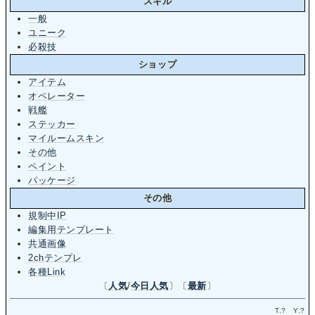
スキル
一般
ユニーク
必殺技
ショップ
アイテム
オペレーター
戦艦
ステッカー
マイルームスキン
その他
ペイント
パッケージ
その他
規制中IP
編集用テンプレート
共通画像
2chテンプレ
各種Link
〔
人気
/
今日人気
〕〔
最新
〕
T.
?
Y.
?