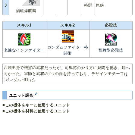
3
格闘
気絶
焔琉爆麒麟
スキル1
スキル2
必殺技
ガンダムファイター格
老練なインファイター
乱舞型必殺技
闘術
西域出身で機駕の武将だったが、司馬懿のやり方に疑問を抱き、翔へ
向かった。軍師と武将の2つの顔を持っており、デザインモチーフは
[ガンダムF91]だ。
ユニット調合
■この機体をキーに使用するユニット
■この機体を材料に使用するユニット