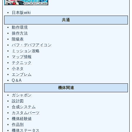
日本版wiki
共通
動作環境
操作方法
階級表
バフ・デバフアイコン
ミッション攻略
マップ情報
テクニック
小ネタ
エンブレム
Q＆A
機体関連
ガシャポン
設計図
合成システム
カスタムパーツ
機体経験値
作品別
機体ステータス