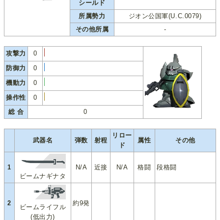
シールド
所属勢力
ジオン公国軍(U.C.0079)
その他所属
-
攻撃力
0
防御力
0
機動力
0
操作性
0
総 合
0
リロー
武器名
弾数
射程
属性
その他
ド
1
N/A
近接
N/A
格闘
段格闘
ビームナギナタ
2
約9発
ビームライフル
(低出力)