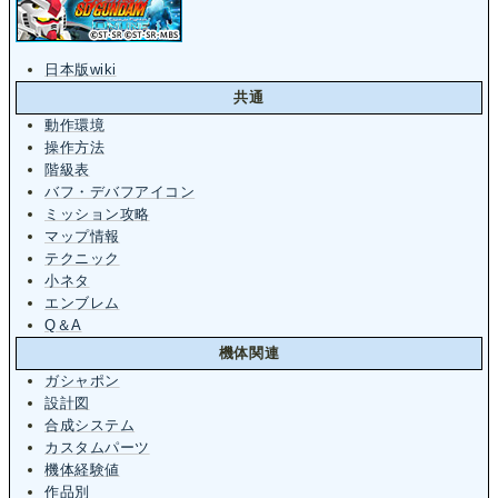
日本版wiki
共通
動作環境
操作方法
階級表
バフ・デバフアイコン
ミッション攻略
マップ情報
テクニック
小ネタ
エンブレム
Q＆A
機体関連
ガシャポン
設計図
合成システム
カスタムパーツ
機体経験値
作品別