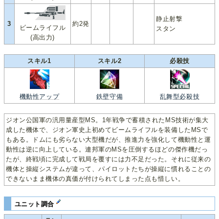
静止射撃
3
約2発
ビームライフル
スタン
(高出力)
スキル1
スキル2
必殺技
機動性アップ
鉄壁守備
乱舞型必殺技
ジオン公国軍の汎用量産型MS。1年戦争で蓄積されたMS技術が集大
成した機体で、ジオン軍史上初めてビームライフルを装備したMSで
もある。ドムにも劣らない大型機だが、推進力を強化して機動性と運
動性は逆に向上している。連邦軍のMSを圧倒するほどの傑作機だっ
たが、終戦頃に完成して戦局を覆すには力不足だった。それに従来の
機体と操縦システムが違って、パイロットたちが操縦に慣れることの
できないまま機体の真価が付けられてしまった点も惜しい。
ユニット調合