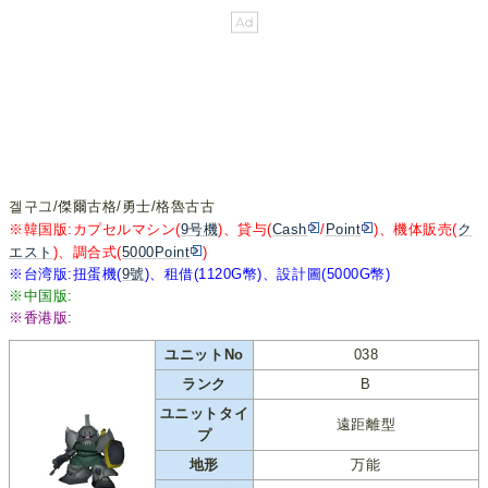
겔구그/傑爾古格/勇士/格魯古古
※韓国版:カプセルマシン(
9号機
)、貸与(
Cash
/
Point
)、機体販売(
ク
エスト
)、調合式(
5000Point
)
※台湾版:扭蛋機(
9號
)、租借(1120G幣)、設計圖(5000G幣)
※中国版:
※香港版:
ユニットNo
038
ランク
B
ユニットタイ
遠距離型
プ
地形
万能