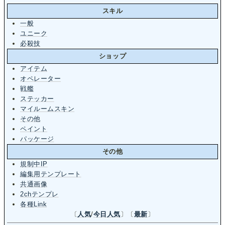
スキル
一般
ユニーク
必殺技
ショップ
アイテム
オペレーター
戦艦
ステッカー
マイルームスキン
その他
ペイント
パッケージ
その他
規制中IP
編集用テンプレート
共通画像
2chテンプレ
各種Link
〔
人気
/
今日人気
〕〔
最新
〕