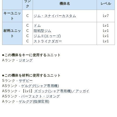
ラン
機体名
レベル
ク
キーユニッ
C
ジム・スナイパーカスタム
Lv7
ト
C
ドム
Lv1
材料ユニッ
C
陸戦型ジム
Lv1
ト
C
ジムⅡ(エゥーゴ)
Lv1
C
ストライクダガー
Lv1
■この機体をキーに使用するユニット
Aランク -
ジオング
■この機体を材料に使用するユニット
Sランク -
サザビー
ASランク -
ゲルググ(シャア専用機)
ASランク - 【Lv1】
ズゴック(シャア専用機)／アッガイ
ASランク -
パーフェクト・ジオング
Aランク -
ゲルググ(指揮官用)