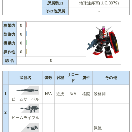
所属勢力
地球連邦軍(U.C.0079)
その他所属
-
攻撃力
0
防御力
0
機動力
0
操作性
0
総 合
0
リロー
武器名
弾数
射程
属性
その他
ド
1
N/A
近接
N/A
格闘
段格闘
ビームサーベル
2
ビームライフル
気絶