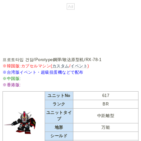
프로토타입 건담/Porotype鋼彈/敢达原型机/RX-78-1
※韓国版:カプセルマシン(
カスタム
/
イベント
)
※台湾版イベント・超級扭蛋機などで配布
※中国版:
※香港版:
ユニットNo
617
ランク
BR
ユニットタイ
中距離型
プ
地形
万能
シールド