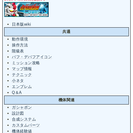
日本版wiki
共通
動作環境
操作方法
階級表
バフ・デバフアイコン
ミッション攻略
マップ情報
テクニック
小ネタ
エンブレム
Q＆A
機体関連
ガシャポン
設計図
合成システム
カスタムパーツ
機体経験値