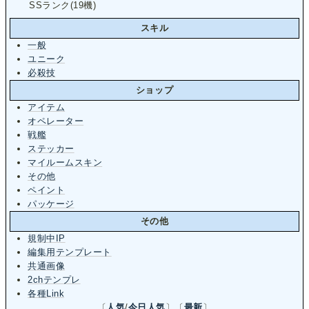
SSランク(19機)
スキル
一般
ユニーク
必殺技
ショップ
アイテム
オペレーター
戦艦
ステッカー
マイルームスキン
その他
ペイント
パッケージ
その他
規制中IP
編集用テンプレート
共通画像
2chテンプレ
各種Link
〔
人気
/
今日人気
〕〔
最新
〕