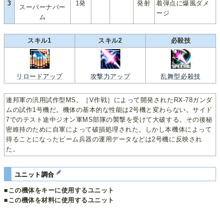
3
1発
発射
着弾点に爆風ダメ
スーパーナパー
ージ
ム
スキル1
スキル2
必殺技
リロードアップ
攻撃力アップ
乱舞型必殺技
連邦軍の汎用試作型MS。［V作戦］によって開発されたRX-78ガンダ
ムの試作1号機だ。機体の基本的な性能は2号機と変わらない。サイド
7でのテスト途中ジオン軍MS部隊の襲撃を受けて大破する。その後秘
密維持のために自軍によって破損処理された。しかし本機体によって
得ることになったビーム兵器の運用データなどは2号機に反映され
た。
ユニット調合
■この機体をキーに使用するユニット
■この機体を材料に使用するユニット